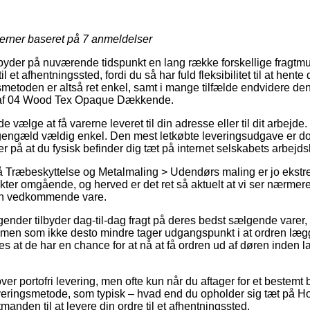
jerner baseret på
7
anmeldelser
yder på nuværende tidspunkt en lang række forskellige fragtmu
il et afhentningssted, fordi du så har fuld fleksibilitet til at hent
metoden er altså ret enkel, samt i mange tilfælde endvidere den 
 af 04 Wood Tex Opaque Dækkende.
lge at få varerne leveret til din adresse eller til dit arbejde.
l gengæld vældig enkel. Den mest letkøbte leveringsudgave er d
 på at du fysisk befinder dig tæt på internet selskabets arbejds
 Træbeskyttelse og Metalmaling > Udendørs maling er jo ekstre
kter omgående, og herved er det ret så aktuelt at vi ser nærmer
den vedkommende vare.
gender tilbyder dag-til-dag fragt på deres bedst sælgende vare
n som ikke desto mindre tager udgangspunkt i at ordren lægge
des at de har en chance for at nå at få ordren ud af døren inden
ver portofri levering, men ofte kun når du aftager for et bestemt 
everingsmetode, som typisk – hvad end du opholder sig tæt på Ho
tmanden til at levere din ordre til et afhentningssted.