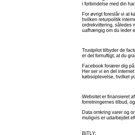
i forbindelse med din ha
For øvrigt foreslår vi a
hvilken returpolitik inter
ordrekvittering, således
uafhængig om du leder eft
Trustpilot tilbyder de fac
er det fornuftigt, at du
Facebook forærer dig på 
Her ser vi en del intern
købsoplevelse, hvilket y
Websitet er finansieret a
forretningernes tilbud, og
Data omkring varer og on
muligvis er udarbejdet eft
BITLY: