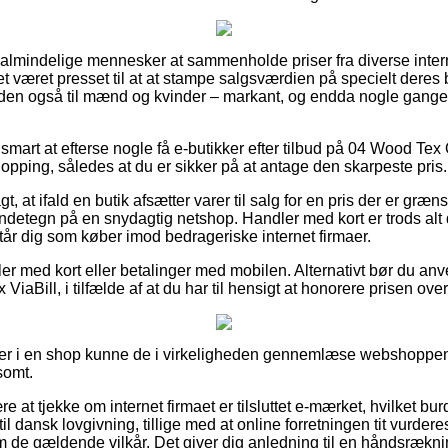
 almindelige mennesker at sammenholde priser fra diverse interne
t været presset til at at stampe salgsværdien på specielt deres be
den også til mænd og kvinder – markant, og endda nogle gange
ig smart at efterse nogle få e-butikker efter tilbud på 04 Wood 
hopping, således at du er sikker på at antage den skarpeste pris.
 at ifald en butik afsætter varer til salg for en pris der er grænse
endetegn på en snydagtig netshop. Handler med kort er trods alt
istår dig som køber imod bedrageriske internet firmaer.
ler med kort eller betalinger med mobilen. Alternativt bør du an
ViaBill, i tilfælde af at du har til hensigt at honorere prisen over
ler i en shop kunne de i virkeligheden gennemlæse webshoppen
somt.
re at tjekke om internet firmaet er tilsluttet e-mærket, hvilket bu
l dansk lovgivning, tillige med at online forretningen tit vurdere
e gældende vilkår. Det giver dig anledning til en håndsrækning