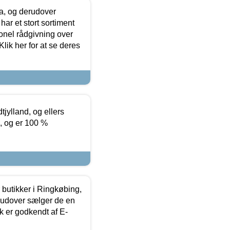
ia, og derudover
ar et stort sortiment
onel rådgivning over
ik her for at se deres
tjylland, og ellers
4, og er 100 %
butikker i Ringkøbing,
rudover sælger de en
k er godkendt af E-