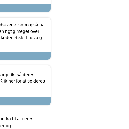
edskæde, som også har
en rigtig meget over
keder et stort udvalg.
hop.dk, så deres
lik her for at se deres
 fra bl.a. deres
mer og