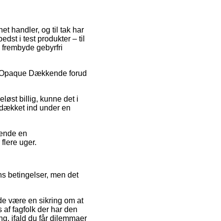
t handler, og til tak har
dst i test produkter – til
 frembyde gebyrfri
Tex Opaque Dækkende forud
løst billig, kunne det i
 dækket ind under en
vende en
 flere uger.
s betingelser, men det
rde være en sikring om at
s af fagfolk der har den
, ifald du får dilemmaer