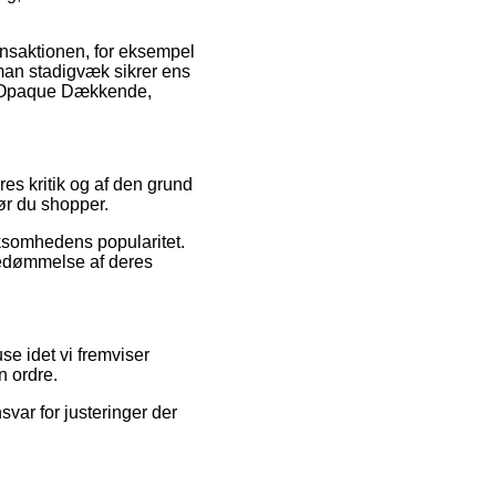
ansaktionen, for eksempel
t man stadigvæk sikrer ens
ex Opaque Dækkende,
res kritik og af den grund
ør du shopper.
rksomhedens popularitet.
 bedømmelse af deres
se idet vi fremviser
n ordre.
var for justeringer der