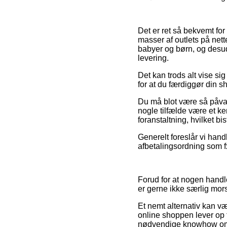
Det er ret så bekvemt for
masser af outlets på nette
babyer og børn, og desu
levering.
Det kan trods alt vise s
for at du færdiggør din s
Du må blot være så påvagt,
nogle tilfælde være et k
foranstaltning, hvilket b
Generelt foreslår vi hand
afbetalingsordning som fx 
Forud for at nogen hand
er gerne ikke særlig mor
Et nemt alternativ kan væ
online shoppen lever op ti
nødvendige knowhow om d