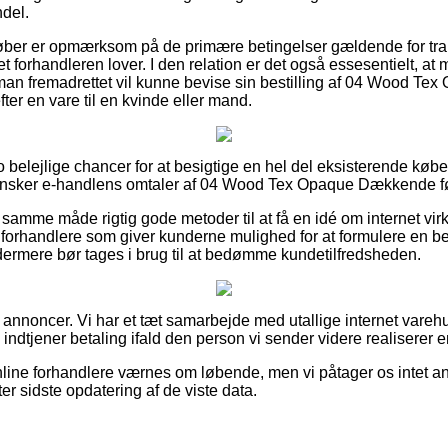
ndel.
t køber er opmærksom på de primære betingelser gældende for tr
net forhandleren lover. I den relation er det også essesentielt, a
 man fremadrettet vil kunne bevise sin bestilling af 04 Wood T
er en vare til en kvinde eller mand.
to belejlige chancer for at besigtige en hel del eksisterende købe
 gransker e-handlens omtaler af 04 Wood Tex Opaque Dækkende f
samme måde rigtig gode metoder til at få en idé om internet vi
et forhandlere som giver kunderne mulighed for at formulere en
dermere bør tages i brug til at bedømme kundetilfredsheden.
f annoncer. Vi har et tæt samarbejde med utallige internet varehu
 indtjener betaling ifald den person vi sender videre realiserer e
line forhandlere værnes om løbende, men vi påtager os intet ans
er sidste opdatering af de viste data.