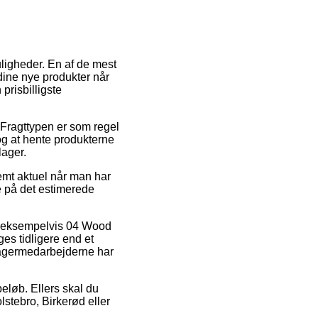
ligheder. En af de mest
e dine nye produkter når
prisbilligste
 Fragttypen er som regel
og at hente produkterne
lager.
mt aktuel når man har
e på det estimerede
r, eksempelvis 04 Wood
s tidligere end et
 lagermedarbejderne har
beløb. Ellers skal du
lstebro, Birkerød eller