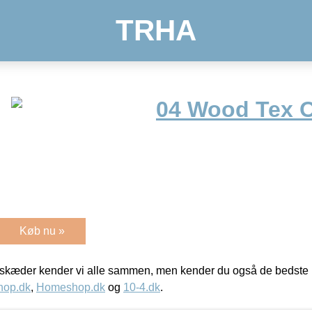
TRHA
04 Wood Tex 
Køb nu »
kæder kender vi alle sammen, men kender du også de bedste p
hop.dk
,
Homeshop.dk
og
10-4.dk
.