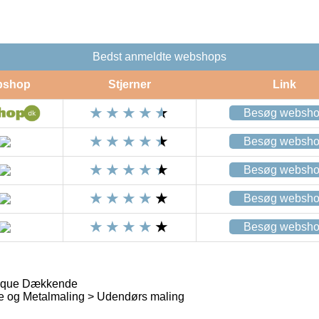
Bedst anmeldte webshops
bshop
Stjerner
Link
Besøg websh
Besøg websh
Besøg websh
Besøg websh
Besøg websh
aque Dækkende
e og Metalmaling > Udendørs maling