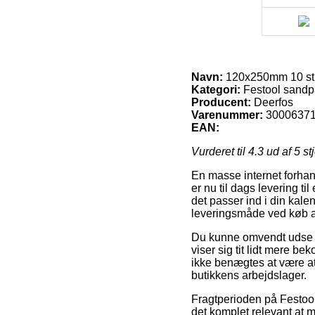
Navn:
120x250mm 10 stk
Kategori:
Festool sandp
Producent:
Deerfos
Varenummer:
3000637
EAN:
Vurderet til
4.3
ud af 5 st
En masse internet forhan
er nu til dags levering 
det passer ind i din kal
leveringsmåde ved køb a
Du kunne omvendt udse dig
viser sig tit lidt mere b
ikke benægtes at være at 
butikkens arbejdslager.
Fragtperioden på Festool 
det komplet relevant at 