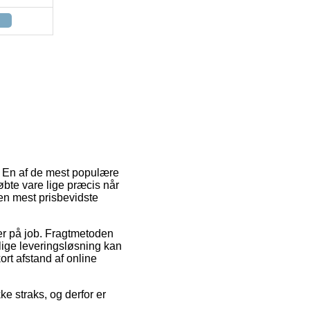
r. En af de mest populære
øbte vare lige præcis når
den mest prisbevidste
u er på job. Fragtmetoden
elige leveringsløsning kan
ort afstand af online
ke straks, og derfor er