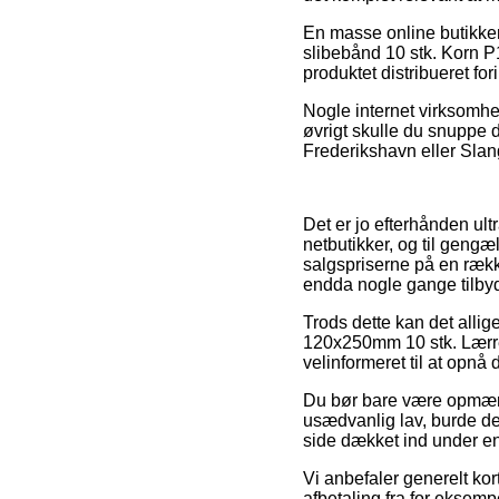
En masse online butikker
slibebånd 10 stk. Korn P1
produktet distribueret fo
Nogle internet virksomhed
øvrigt skulle du snuppe 
Frederikshavn eller Slang
Det er jo efterhånden ult
netbutikker, og til gengæ
salgspriserne på en række
endda nogle gange tilbyd
Trods dette kan det allige
120x250mm 10 stk. Lærre
velinformeret til at opnå 
Du bør bare være opmærks
usædvanlig lav, burde de
side dækket ind under en 
Vi anbefaler generelt kor
afbetaling fra for eksempe