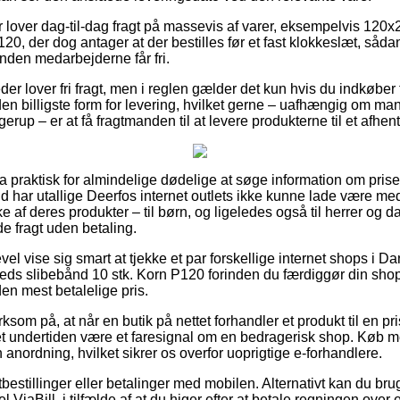
 lover dag-til-dag fragt på massevis af varer, eksempelvis 12
20, der dog antager at der bestilles før et fast klokkeslæt, sådan
rinden medarbejderne får fri.
er lover fri fragt, men i reglen gælder det kun hvis du indkøber fo
den billigste form for levering, hvilket gerne – uafhængig om ma
erup – er at få fragtmanden til at levere produkterne til et afhen
ra praktisk for almindelige dødelige at søge information om priser
ld har utallige Deerfos internet outlets ikke kunne lade være me
 af deres produkter – til børn, og ligeledes også til herrer og d
e fragt uden betaling.
vel vise sig smart at tjekke et par forskellige internet shops i D
ds slibebånd 10 stk. Korn P120 forinden du færdiggør din shop
den mest betalelige pris.
om på, at når en butik på nettet forhandler et produkt til en p
t undertiden være et faresignal om en bedragerisk shop. Køb m
anordning, hvilket sikrer os overfor uoprigtige e-forhandlere.
tbestillinger eller betalinger med mobilen. Alternativt kan du br
l ViaBill, i tilfælde af at du higer efter at betale regningen ove