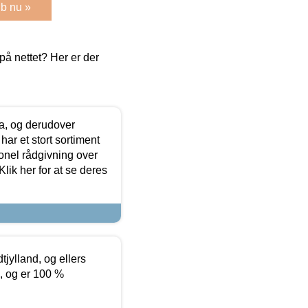
b nu »
å nettet? Her er der
ia, og derudover
ar et stort sortiment
onel rådgivning over
ik her for at se deres
tjylland, og ellers
4, og er 100 %