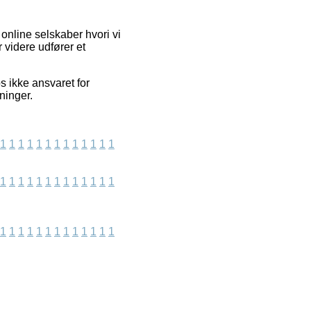
 online selskaber hvori vi
 videre udfører et
s ikke ansvaret for
ninger.
1
1
1
1
1
1
1
1
1
1
1
1
1
1
1
1
1
1
1
1
1
1
1
1
1
1
1
1
1
1
1
1
1
1
1
1
1
1
1