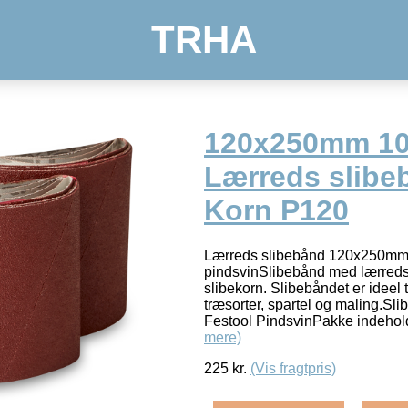
TRHA
120x250mm 10 
Lærreds slibeb
Korn P120
Lærreds slibebånd 120x250mm t
pindsvinSlibebånd med lærreds
slibekorn. Slibebåndet er ideel t
træsorter, spartel og maling.Sli
Festool PindsvinPakke indehol
mere)
225
kr.
(Vis fragtpris)