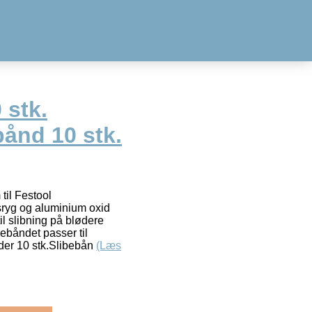
stk.
ånd 10 stk.
il Festool
ryg og aluminium oxid
il slibning på blødere
bebåndet passer til
der 10 stk.Slibebån
(Læs