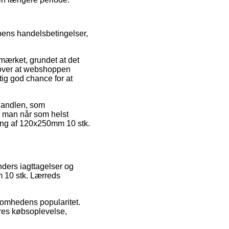
pens handelsbetingelser,
mærket, grundet at det
dover at webshoppen
ig god chance for at
 handlen, som
at man når som helst
ping af 120x250mm 10 stk.
nders iagttagelser og
m 10 stk. Lærreds
somhedens popularitet.
eres købsoplevelse,