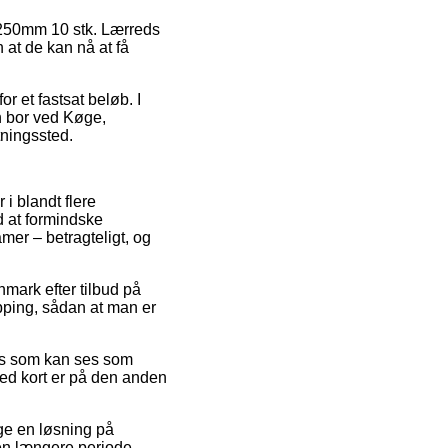
0x250mm 10 stk. Lærreds
 at de kan nå at få
r et fastsat beløb. I
n bor ved Køge,
tningssted.
 i blandt flere
d at formindske
amer – betragteligt, og
anmark efter tilbud på
ping, sådan at man er
ris som kan ses som
ed kort er på den anden
uge en løsning på
r en længere periode.