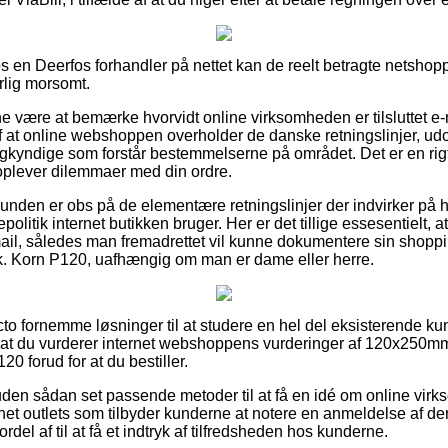
s en Deerfos forhandler på nettet kan de reelt betragte netshop
rlig morsomt.
være at bemærke hvorvidt online virksomheden er tilsluttet e-
f at online webshoppen overholder de danske retningslinjer, u
agkyndige som forstår bestemmelserne på området. Det er en rigt
u oplever dilemmaer med din ordre.
t kunden er obs på de elementære retningslinjer der indvirker på
olitik internet butikken bruger. Her er det tillige essesentielt, 
mail, således man fremadrettet vil kunne dokumentere sin shop
k. Korn P120, uafhængig om man er dame eller herre.
cto fornemme løsninger til at studere en hel del eksisterende ku
t, at du vurderer internet webshoppens vurderinger af 120x250m
0 forud for at du bestiller.
en sådan set passende metoder til at få en idé om online virk
rnet outlets som tilbyder kunderne at notere en anmeldelse af d
ordel af til at få et indtryk af tilfredsheden hos kunderne.