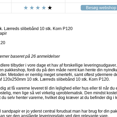
Besøg webshop
. Lærreds slibebånd 10 stk. Korn P120
apir
120
jerner baseret på
26
anmeldelser
dlere tilbyder i vore dage et hav af forskellige leveringsudgave
til en pakkeshop, fordi du på den måde nemt kan hente din nyindk
ender. Metoden er nemlig meget smertefri, samt oftest ydermere 
f 120x250mm 10 stk. Lærreds slibebånd 10 stk. Korn P120.
 at få varerne leveret til din lejlighed eller hus eller til når d
ekostelig, men lige så vel virkelig uproblematisk. Den mindst kost
du selv henter varerne, hvilket dog kræver at du befinder dig i k
sandpapir er jo yderst central forudsat man har brug for din pak
man ser den anslåede leveringsdato ved den relevante vare.