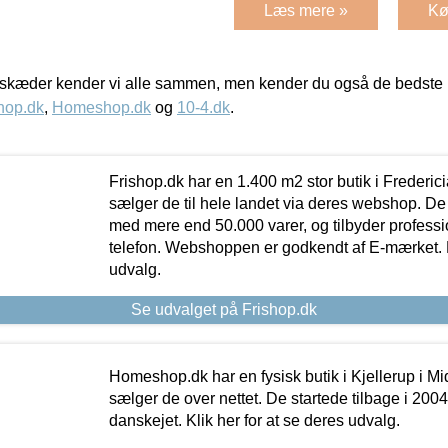
Læs mere »
Kø
kæder kender vi alle sammen, men kender du også de bedste p
hop.dk
,
Homeshop.dk
og
10-4.dk
.
Frishop.dk har en 1.400 m2 stor butik i Frederic
sælger de til hele landet via deres webshop. De h
med mere end 50.000 varer, og tilbyder professi
telefon. Webshoppen er godkendt af E-mærket. Kl
udvalg.
Se udvalget på Frishop.dk
Homeshop.dk har en fysisk butik i Kjellerup i Mid
sælger de over nettet. De startede tilbage i 200
danskejet. Klik her for at se deres udvalg.