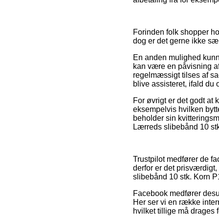
Forinden folk shopper ho
dog er det gerne ikke sæ
En anden mulighed kunne 
kan være en påvisning a
regelmæssigt tilses af s
blive assisteret, ifald d
For øvrigt er det godt a
eksempelvis hvilken byttep
beholder sin kvitterings
Lærreds slibebånd 10 st
Trustpilot medfører de fa
derfor er det prisværdig
slibebånd 10 stk. Korn P12
Facebook medfører desud
Her ser vi en række inte
hvilket tillige må drages f