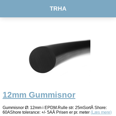
TRHA
12mm Gummisnor
Gummisnor Ø: 12mm i EPDM.Rulle str: 25mSortÂ Shore:
60AShore tolerance: +/- 5AÂ Prisen er pr. meter
(Læs mere)