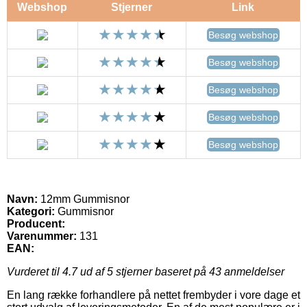
Webshop
Stjerner
Link
Besøg webshop
Besøg webshop
Besøg webshop
Besøg webshop
Besøg webshop
Navn:
12mm Gummisnor
Kategori:
Gummisnor
Producent:
Varenummer:
131
EAN:
Vurderet til
4.7
ud af 5 stjerner baseret på
43
anmeldelser
En lang række forhandlere på nettet frembyder i vore dage et