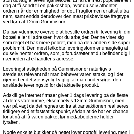
stort udvalg af leveringsmetoder. En af de mest populære er i
dag at få sendt til en pakkeshop, hvor du selv afhenter
ordren når der er mulighed for det. Fragtformen er altså ultra
nem, samt endda derudover den mest prisbevidste fragttype
ved køb af 12mm Gummisnor.
Du bør ydermere overveje at bestille ordren til levering til din
bopæl eller til adressen hvor du arbejder. Denne viser sig
som regel et hak mere pebret, men på den anden side super
problemfri. Den mest letkøbte leveringsform er unægtelig at
du selv henter ordren, som jo forudsætter at du befinder dig i
nærheden af e-handlens adresse.
Leveringshastigheden på Gummisnor er naturligvis
særdeles relevant når man behøver varen straks, og i det
øjemed er det øjensynligt vigtigt at man undersøger den
anslåede leveringstid for det aktuelle produkt.
Adskillige internet firmaer giver 1 dags levering på de fleste
af deres varenumre, eksempelvis 12mm Gummisnor, men
vær på vagt da det regnes ud fra at transaktionen realiseres
tidligere end et fastsat tidspunkt, sådan at de har en chance
for at nå at få varen pakket før medarbejderne holder
fyraften.
Nogle enkelte butikker på nettet lover portofri levering, men i