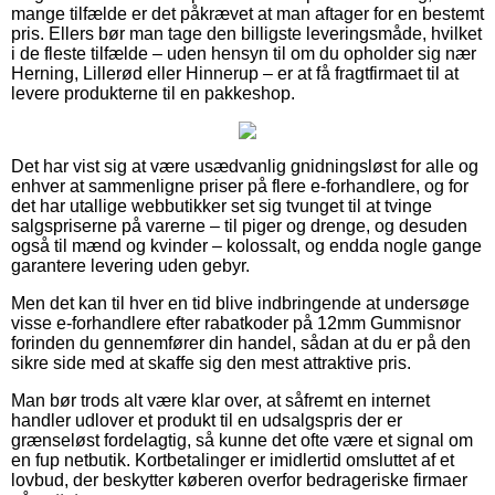
mange tilfælde er det påkrævet at man aftager for en bestemt
pris. Ellers bør man tage den billigste leveringsmåde, hvilket
i de fleste tilfælde – uden hensyn til om du opholder sig nær
Herning, Lillerød eller Hinnerup – er at få fragtfirmaet til at
levere produkterne til en pakkeshop.
Det har vist sig at være usædvanlig gnidningsløst for alle og
enhver at sammenligne priser på flere e-forhandlere, og for
det har utallige webbutikker set sig tvunget til at tvinge
salgspriserne på varerne – til piger og drenge, og desuden
også til mænd og kvinder – kolossalt, og endda nogle gange
garantere levering uden gebyr.
Men det kan til hver en tid blive indbringende at undersøge
visse e-forhandlere efter rabatkoder på 12mm Gummisnor
forinden du gennemfører din handel, sådan at du er på den
sikre side med at skaffe sig den mest attraktive pris.
Man bør trods alt være klar over, at såfremt en internet
handler udlover et produkt til en udsalgspris der er
grænseløst fordelagtig, så kunne det ofte være et signal om
en fup netbutik. Kortbetalinger er imidlertid omsluttet af et
lovbud, der beskytter køberen overfor bedrageriske firmaer