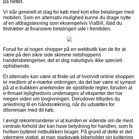
på nettet.
Vi slår generelt et slag for køb med kort eller betalinger med
mobilen. Som en alternativ mulighed kunne du drage nytte
af en afdragsløsning som eksempelvis ViaBill, ifald du
tilstræber at finansiere betalingen ude i fremtiden.
Forud for at nogen shopper på en webbutik kan de for at
være på den sikre side skimme netshoppens
handelsbetingelser, det er dog naturligvis ikke specielt
ophidsende.
Et alternativ kan være at finde ud af hvorvidt online shoppen
er medlem af e-mærke ordningen, da det bør være et sympol
på at e-butikken anerkender de opstillede regler, foruden at
e-firmaet lejlighedsvis undersøges af eksperter der har
megen viden om lovgivningen. Derudover tilbydes du
anledning til en håndsrækning, når du udsættes for
dilemmaer med dit køb.
I øvrigt rekommanderer vi at kunden er vidende om de mest
centrale forhold der kan have betydning for handlen, som fx
hvilken bytteret netbutikken bruger. På grund af dette er det
ydermere vigtigt, at man stadigvæk bibeholder sin kvittering