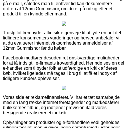
på e-mail, således man til enhver tid kan dokumentere
ordren af 12mm Gummisnor, om du er på udkig efter et
produkt til en kvinde eller mand.
Trustpilot frembyder altid sikre genveje til at tyde en hel del
tidligere konsumenters vurderinger og herved anbefaler vi,
at du evaluerer internet virksomhedens anmeldelser af
12mm Gummisnor før du køber.
Facebook medfører desuden ret ønskværdige muligheder
for at få indsigt i e-firmaets troværdighed. Herinde ses en del
e-handler som tilbyder folk at udfærdige en kritik af deres
køb, hvilket ligeledes må tages i brug til at få et indtryk af
tidligere kunders oplevelser.
Vores side er reklamefinansieret. Vi har et tæt samarbejde
med en lang række internet foretagender og markedsfører
butikkernes tilbud, og indtjener provision ifald vores
besøgende realiserer et indkøb.
Oplysninger om produkter og e-forhandlere vedligeholdes
rutinemæssigt, men vi giver ingen garanti imod justeringer