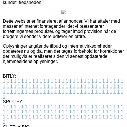
kundetilfredsheden.
Dette website er finansieret af annoncer. Vi har aftaler med
masser af internet foretagender idet vi præsenterer
forretningernes produkter, og tager imod provision når de
brugere vi sender videre udfører en ordre.
Oplysninger angående tilbud og internet virksomheder
opdateres nu og da, men der tages forbehold for korrektioner
der muligvis er realiseret siden vi senest opdaterede
hjemmesidens oplysninger.
BITLY:
1
1
1
1
1
1
1
1
1
1
1
1
1
1
1
1
1
1
1
1
1
1
1
1
1
1
1
1
1
1
1
1
1
1
1
1
1
1
1
1
1
1
1
1
1
1
1
1
1
1
1
1
1
1
1
1
1
1
1
1
1
1
1
1
1
1
1
1
1
1
1
1
1
1
1
1
1
1
1
1
1
1
1
1
1
1
1
1
1
1
1
1
1
1
1
1
1
1
1
1
SPOTIFY:
1
1
1
1
1
1
1
1
1
1
1
1
1
1
1
1
1
1
1
1
1
1
1
1
1
1
1
1
1
1
1
1
1
1
1
1
1
1
1
1
1
1
1
1
1
1
1
1
1
1
1
1
1
1
1
1
1
1
1
1
1
1
1
1
1
1
1
1
1
1
1
1
1
1
1
1
1
1
1
1
1
1
1
1
1
1
1
1
1
1
1
1
1
1
1
1
1
1
1
1