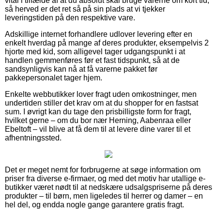
vital i tilfælde af at du absolut skal bruge varerne om kort tid,
så herved er det ret så på sin plads at vi tjekker
leveringstiden på den respektive vare.
Adskillige internet forhandlere udlover levering efter en
enkelt hverdag på mange af deres produkter, eksempelvis 2
hjorte med kid, som alligevel tager udgangspunkt i at
handlen gemmenføres før et fast tidspunkt, så at de
sandsynligvis kan nå at få varerne pakket før
pakkepersonalet tager hjem.
Enkelte webbutikker lover fragt uden omkostninger, men
undertiden stiller det krav om at du shopper for en fastsat
sum. I øvrigt kan du tage den prisbilligste form for fragt,
hvilket gerne – om du bor nær Herning, Aabenraa eller
Ebeltoft – vil blive at få dem til at levere dine varer til et
afhentningssted.
Det er meget nemt for forbrugerne at søge information om
priser fra diverse e-firmaer, og med det motiv har utallige e-
butikker været nødt til at nedskære udsalgspriserne på deres
produkter – til børn, men ligeledes til herrer og damer – en
hel del, og endda nogle gange garantere gratis fragt.