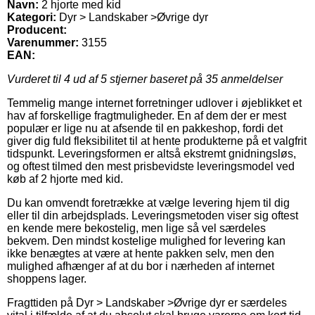
Navn:
2 hjorte med kid
Kategori:
Dyr > Landskaber >Øvrige dyr
Producent:
Varenummer:
3155
EAN:
Vurderet til
4
ud af 5 stjerner baseret på
35
anmeldelser
Temmelig mange internet forretninger udlover i øjeblikket et
hav af forskellige fragtmuligheder. En af dem der er mest
populær er lige nu at afsende til en pakkeshop, fordi det
giver dig fuld fleksibilitet til at hente produkterne på et valgfrit
tidspunkt. Leveringsformen er altså ekstremt gnidningsløs,
og oftest tilmed den mest prisbevidste leveringsmodel ved
køb af 2 hjorte med kid.
Du kan omvendt foretrække at vælge levering hjem til dig
eller til din arbejdsplads. Leveringsmetoden viser sig oftest
en kende mere bekostelig, men lige så vel særdeles
bekvem. Den mindst kostelige mulighed for levering kan
ikke benægtes at være at hente pakken selv, men den
mulighed afhænger af at du bor i nærheden af internet
shoppens lager.
Fragttiden på Dyr > Landskaber >Øvrige dyr er særdeles