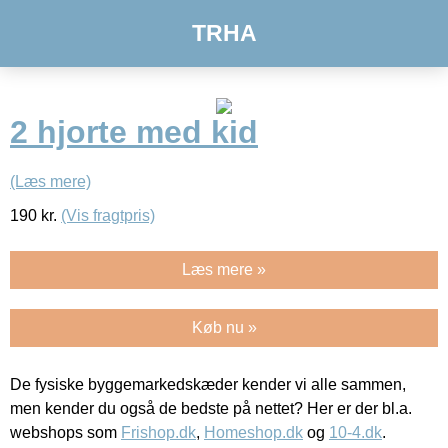
TRHA
2 hjorte med kid
(Læs mere)
190
kr.
(Vis fragtpris)
Læs mere »
Køb nu »
De fysiske byggemarkedskæder kender vi alle sammen,
men kender du også de bedste på nettet? Her er der bl.a.
webshops som
Frishop.dk
,
Homeshop.dk
og
10-4.dk
.