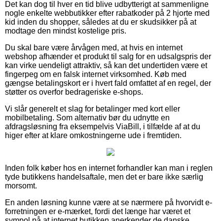
Det kan dog til hver en tid blive udbytterigt at sammenligne
nogle enkelte webbutikker efter rabatkoder på 2 hjorte med
kid inden du shopper, således at du er skudsikker på at
modtage den mindst kostelige pris.
Du skal bare være årvågen med, at hvis en internet
webshop afhænder et produkt til salg for en udsalgspris der
kan virke uendeligt attraktiv, så kan det undertiden være et
fingerpeg om en falsk internet virksomhed. Køb med
gængse betalingskort er i hvert fald omfattet af en regel, der
støtter os overfor bedrageriske e-shops.
Vi slår generelt et slag for betalinger med kort eller
mobilbetaling. Som alternativ bør du udnytte en
afdragsløsning fra eksempelvis ViaBill, i tilfælde af at du
higer efter at klare omkostningerne ude i fremtiden.
Inden folk køber hos en internet forhandler kan man i reglen
tyde butikkens handelsaftale, men det er bare ikke særlig
morsomt.
En anden løsning kunne være at se nærmere på hvorvidt e-
forretningen er e-mærket, fordi det længe har været et
sympol på at internet butikken anerkender de danske