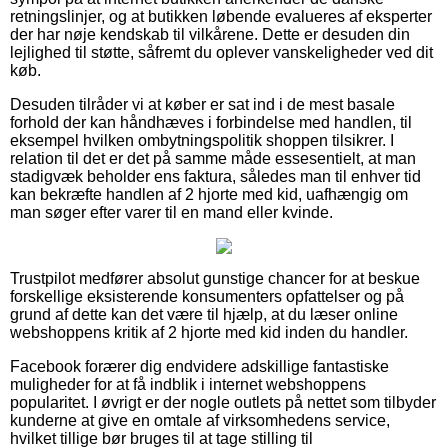
retningslinjer, og at butikken løbende evalueres af eksperter
der har nøje kendskab til vilkårene. Dette er desuden din
lejlighed til støtte, såfremt du oplever vanskeligheder ved dit
køb.
Desuden tilråder vi at køber er sat ind i de mest basale
forhold der kan håndhæves i forbindelse med handlen, til
eksempel hvilken ombytningspolitik shoppen tilsikrer. I
relation til det er det på samme måde essesentielt, at man
stadigvæk beholder ens faktura, således man til enhver tid
kan bekræfte handlen af 2 hjorte med kid, uafhængig om
man søger efter varer til en mand eller kvinde.
Trustpilot medfører absolut gunstige chancer for at beskue
forskellige eksisterende konsumenters opfattelser og på
grund af dette kan det være til hjælp, at du læser online
webshoppens kritik af 2 hjorte med kid inden du handler.
Facebook forærer dig endvidere adskillige fantastiske
muligheder for at få indblik i internet webshoppens
popularitet. I øvrigt er der nogle outlets på nettet som tilbyder
kunderne at give en omtale af virksomhedens service,
hvilket tillige bør bruges til at tage stilling til