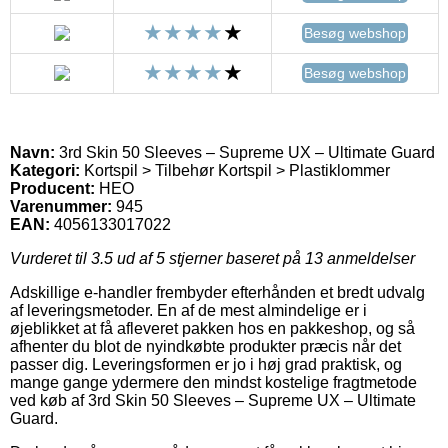
Besøg webshop
Besøg webshop
Navn:
3rd Skin 50 Sleeves – Supreme UX – Ultimate Guard
Kategori:
Kortspil > Tilbehør Kortspil > Plastiklommer
Producent:
HEO
Varenummer:
945
EAN:
4056133017022
Vurderet til
3.5
ud af 5 stjerner baseret på
13
anmeldelser
Adskillige e-handler frembyder efterhånden et bredt udvalg
af leveringsmetoder. En af de mest almindelige er i
øjeblikket at få afleveret pakken hos en pakkeshop, og så
afhenter du blot de nyindkøbte produkter præcis når det
passer dig. Leveringsformen er jo i høj grad praktisk, og
mange gange ydermere den mindst kostelige fragtmetode
ved køb af 3rd Skin 50 Sleeves – Supreme UX – Ultimate
Guard.