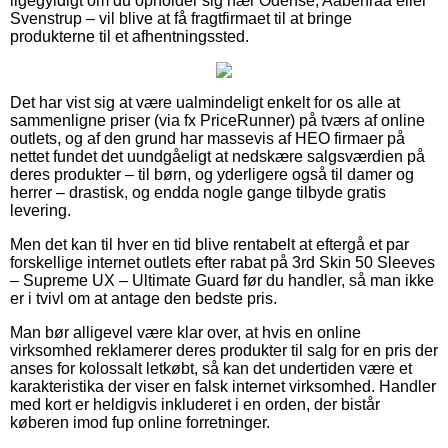
ligegyldigt om du opholder sig nær Odense, Aabenraa eller
Svenstrup – vil blive at få fragtfirmaet til at bringe
produkterne til et afhentningssted.
Det har vist sig at være ualmindeligt enkelt for os alle at
sammenligne priser (via fx PriceRunner) på tværs af online
outlets, og af den grund har massevis af HEO firmaer på
nettet fundet det uundgåeligt at nedskære salgsværdien på
deres produkter – til børn, og yderligere også til damer og
herrer – drastisk, og endda nogle gange tilbyde gratis
levering.
Men det kan til hver en tid blive rentabelt at eftergå et par
forskellige internet outlets efter rabat på 3rd Skin 50 Sleeves
– Supreme UX – Ultimate Guard før du handler, så man ikke
er i tvivl om at antage den bedste pris.
Man bør alligevel være klar over, at hvis en online
virksomhed reklamerer deres produkter til salg for en pris der
anses for kolossalt letkøbt, så kan det undertiden være et
karakteristika der viser en falsk internet virksomhed. Handler
med kort er heldigvis inkluderet i en orden, der bistår
køberen imod fup online forretninger.