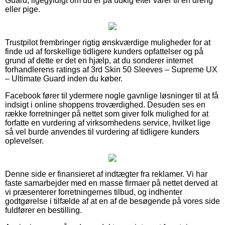
Guard, ligegyldigt om du er på udkig efter varer til en dreng
eller pige.
Trustpilot frembringer rigtig ønskværdige muligheder for at
finde ud af forskellige tidligere kunders opfattelser og på
grund af dette er det en hjælp, at du sonderer internet
forhandlerens ratings af 3rd Skin 50 Sleeves – Supreme UX
– Ultimate Guard inden du køber.
Facebook fører til ydermere nogle gavnlige løsninger til at få
indsigt i online shoppens troværdighed. Desuden ses en
række forretninger på nettet som giver folk mulighed for at
forfatte en vurdering af virksomhedens service, hvilket lige
så vel burde anvendes til vurdering af tidligere kunders
oplevelser.
Denne side er finansieret af indtægter fra reklamer. Vi har
faste samarbejder med en masse firmaer på nettet derved at
vi præsenterer forretningernes tilbud, og indhenter
godtgørelse i tilfælde af at en af de besøgende på vores side
fuldfører en bestilling.