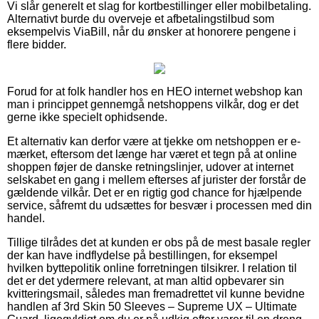
Vi slår generelt et slag for kortbestillinger eller mobilbetaling.
Alternativt burde du overveje et afbetalingstilbud som
eksempelvis ViaBill, når du ønsker at honorere pengene i
flere bidder.
Forud for at folk handler hos en HEO internet webshop kan
man i princippet gennemgå netshoppens vilkår, dog er det
gerne ikke specielt ophidsende.
Et alternativ kan derfor være at tjekke om netshoppen er e-
mærket, eftersom det længe har været et tegn på at online
shoppen føjer de danske retningslinjer, udover at internet
selskabet en gang i mellem efterses af jurister der forstår de
gældende vilkår. Det er en rigtig god chance for hjælpende
service, såfremt du udsættes for besvær i processen med din
handel.
Tillige tilrådes det at kunden er obs på de mest basale regler
der kan have indflydelse på bestillingen, for eksempel
hvilken byttepolitik online forretningen tilsikrer. I relation til
det er det ydermere relevant, at man altid opbevarer sin
kvitteringsmail, således man fremadrettet vil kunne bevidne
handlen af 3rd Skin 50 Sleeves – Supreme UX – Ultimate