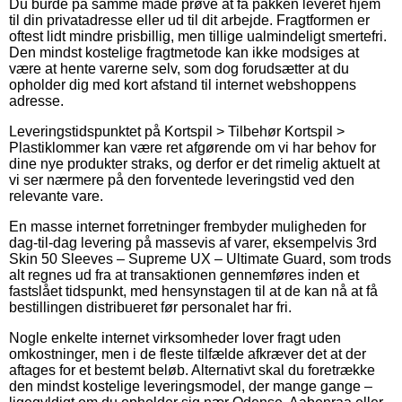
Du burde på samme måde prøve at få pakken leveret hjem
til din privatadresse eller ud til dit arbejde. Fragtformen er
oftest lidt mindre prisbillig, men tillige ualmindeligt smertefri.
Den mindst kostelige fragtmetode kan ikke modsiges at
være at hente varerne selv, som dog forudsætter at du
opholder dig med kort afstand til internet webshoppens
adresse.
Leveringstidspunktet på Kortspil > Tilbehør Kortspil >
Plastiklommer kan være ret afgørende om vi har behov for
dine nye produkter straks, og derfor er det rimelig aktuelt at
vi ser nærmere på den forventede leveringstid ved den
relevante vare.
En masse internet forretninger frembyder muligheden for
dag-til-dag levering på massevis af varer, eksempelvis 3rd
Skin 50 Sleeves – Supreme UX – Ultimate Guard, som trods
alt regnes ud fra at transaktionen gennemføres inden et
fastslået tidspunkt, med hensynstagen til at de kan nå at få
bestillingen distribueret før personalet har fri.
Nogle enkelte internet virksomheder lover fragt uden
omkostninger, men i de fleste tilfælde afkræver det at der
aftages for et bestemt beløb. Alternativt skal du foretrække
den mindst kostelige leveringsmodel, der mange gange –