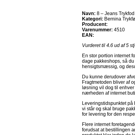
Navn:
8 – Jeans Trykfod
Kategori:
Bernina Trykfø
Producent:
Varenummer:
4510
EAN:
Vurderet til
4.6
ud af 5 st
En stor portion internet 
dage pakkeshops, så du s
hensigtsmæssig, og desu
Du kunne derudover afveje 
Fragtmetoden bliver af og
løsning vil dog til enhve
nærheden af internet but
Leveringstidspunktet på 
vi står og skal bruge pak
for levering for den respe
Flere internet foretagend
forudsat at bestillingen a