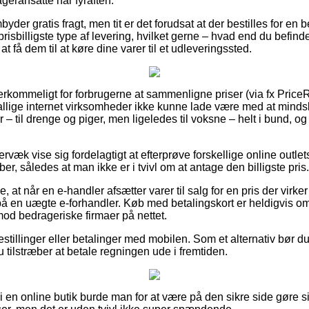
ageransatte har fyraften.
yder gratis fragt, men tit er det forudsat at der bestilles for en
prisbilligste type af levering, hvilket gerne – hvad end du befind
at få dem til at køre dine varer til et udleveringssted.
rkommeligt for forbrugerne at sammenligne priser (via fx PriceR
utallige internet virksomheder ikke kunne lade være med at mind
 – til drenge og piger, men ligeledes til voksne – helt i bund, 
væk vise sig fordelagtigt at efterprøve forskellige online outlet
ber, således at man ikke er i tvivl om at antage den billigste pris.
, at når en e-handler afsætter varer til salg for en pris der vir
 på en uægte e-forhandler. Køb med betalingskort er heldigvis om
od bedrageriske firmaer på nettet.
estillinger eller betalinger med mobilen. Som et alternativ bør du 
du tilstræber at betale regningen ude i fremtiden.
 i en online butik burde man for at være på den sikre side gøre