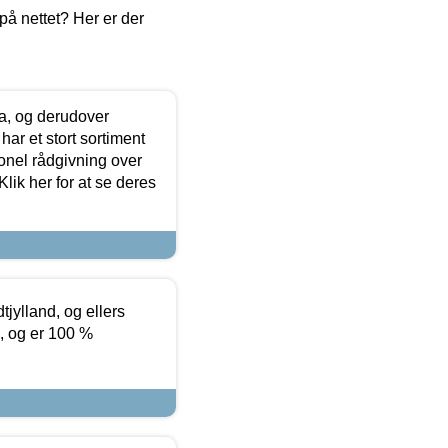
å nettet? Her er der
ia, og derudover
ar et stort sortiment
onel rådgivning over
ik her for at se deres
tjylland, og ellers
4, og er 100 %