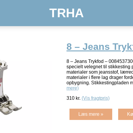
TRHA
8 – Jeans Tryk
8 – Jeans Trykfod – 008453730
specielt velegnet til stikkesting
materialer som jeansstof, lærred
materialer i flere lag drager for
opbygning. Stikkestingpladen 
mere)
310
kr.
(Vis fragtpris)
Læs mere »
Kø