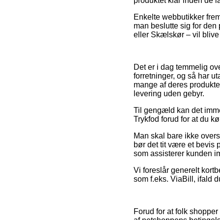
produktet klar inden de l
Enkelte webbutikker fremb
man beslutte sig for den 
eller Skælskør – vil blive 
Det er i dag temmelig ove
forretninger, og så har 
mange af deres produkter
levering uden gebyr.
Til gengæld kan det immer
Trykfod forud for at du kø
Man skal bare ikke overse
bør det tit være et bevis
som assisterer kunden im
Vi foreslår generelt kortb
som f.eks. ViaBill, ifald 
Forud for at folk shopper