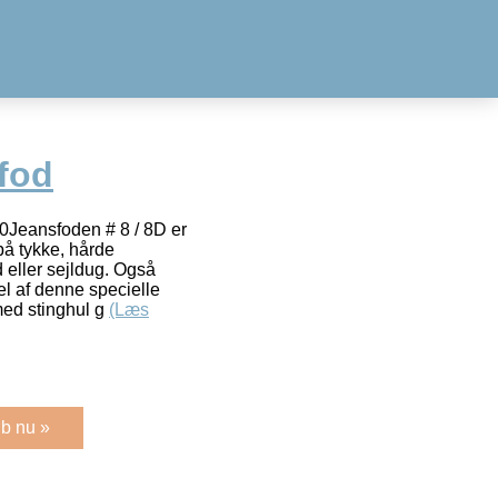
fod
0Jeansfoden # 8 / 8D er
 på tykke, hårde
 eller sejldug. Også
del af denne specielle
med stinghul g
(Læs
b nu »