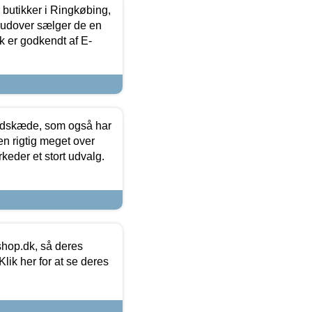
butikker i Ringkøbing,
rudover sælger de en
k er godkendt af E-
edskæde, som også har
en rigtig meget over
keder et stort udvalg.
hop.dk, så deres
lik her for at se deres