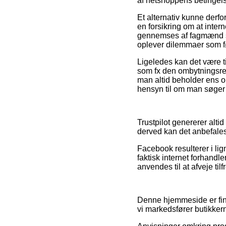
af netshoppens betingels
Et alternativ kunne derfo
en forsikring om at inter
gennemses af fagmænd som
oplever dilemmaer som fø
Ligeledes kan det være t
som fx den ombytningsrett
man altid beholder ens o
hensyn til om man søger e
Trustpilot genererer alti
derved kan det anbefales
Facebook resulterer i lig
faktisk internet forhand
anvendes til at afveje ti
Denne hjemmeside er fina
vi markedsfører butikker