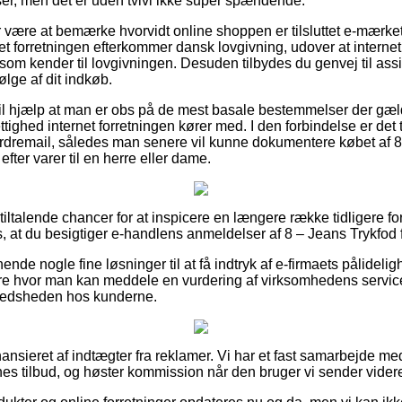
er, men det er uden tvivl ikke super spændende.
r være at bemærke hvorvidt online shoppen er tilsluttet e-mærket
net forretningen efterkommer dansk lovgivning, udover at interne
 kender til lovgivningen. Desuden tilbydes du genvej til assis
lge af dit indkøb.
il hjælp at man er obs på de mest basale bestemmelser der gæld
ighed internet forretningen kører med. I den forbindelse er det ti
rdremail, således man senere vil kunne dokumentere købet af 8
fter varer til en herre eller dame.
d tiltalende chancer for at inspicere en længere række tidligere f
, at du besigtiger e-handlens anmeldelser af 8 – Jeans Trykfod 
nende nogle fine løsninger til at få indtryk af e-firmaets pålidel
lere hvor man kan meddele en vurdering af virksomhedens servic
lfredsheden hos kunderne.
nsieret af indtægter fra reklamer. Vi har et fast samarbejde med
nes tilbud, og høster kommission når den bruger vi sender vider