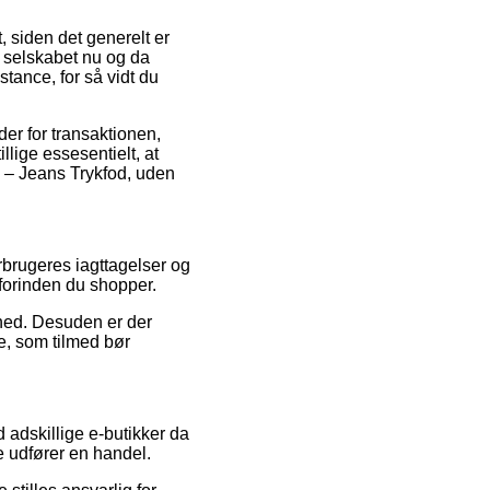
, siden det generelt er
t selskabet nu og da
tance, for så vidt du
er for transaktionen,
llige essesentielt, at
 – Jeans Trykfod, uden
orbrugeres iagttagelser og
forinden du shopper.
ighed. Desuden er der
e, som tilmed bør
 adskillige e-butikker da
e udfører en handel.