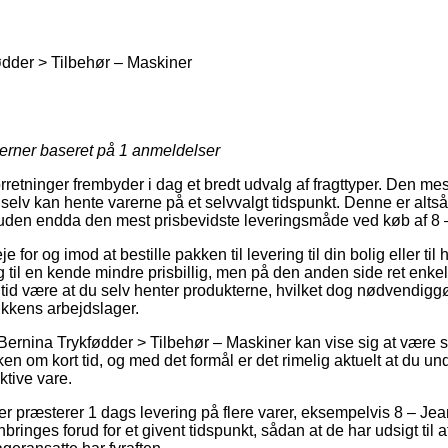
dder > Tilbehør – Maskiner
jerner baseret på
1
anmeldelser
forretninger frembyder i dag et bredt udvalg af fragttyper. Den m
elv kan hente varerne på et selvvalgt tidspunkt. Denne er alts
den endda den mest prisbevidste leveringsmåde ved køb af 8 –
for og imod at bestille pakken til levering til din bolig eller til 
 til en kende mindre prisbillig, men på den anden side ret enkel.
r tid være at du selv henter produkterne, hvilket dog nødvendiggør
ikkens arbejdslager.
Bernina Trykfødder > Tilbehør – Maskiner kan vise sig at være s
ken om kort tid, og med det formål er det rimelig aktuelt at du u
ktive vare.
er præsterer 1 dags levering på flere varer, eksempelvis 8 – Jean
nbringes forud for et givent tidspunkt, sådan at de har udsigt til 