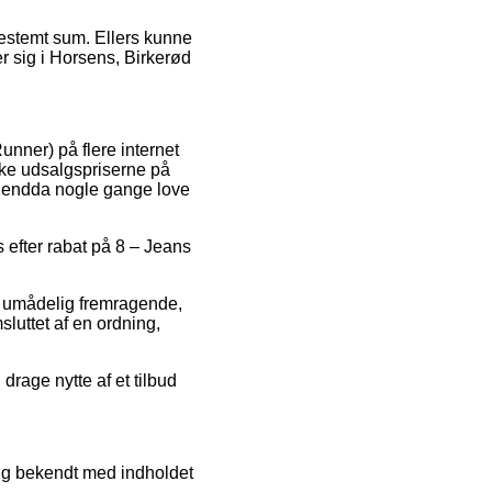
 bestemt sum. Ellers kunne
er sig i Horsens, Birkerød
unner) på flere internet
ske udsalgspriserne på
og endda nogle gange love
s efter rabat på 8 – Jeans
ker umådelig fremragende,
sluttet af en ordning,
drage nytte af et tilbud
 sig bekendt med indholdet