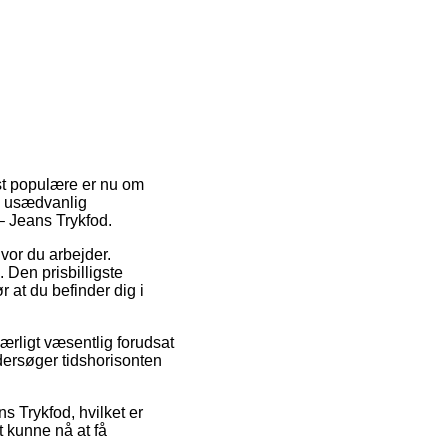
est populære er nu om
å usædvanlig
 Jeans Trykfod.
hvor du arbejder.
 Den prisbilligste
 at du befinder dig i
ærligt væsentlig forudsat
ndersøger tidshorisonten
s Trykfod, hvilket er
at kunne nå at få