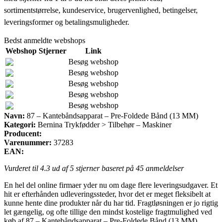
sortimentstørrelse, kundeservice, brugervenlighed, betingelser,
leveringsformer og betalingsmuligheder.
Bedst anmeldte webshops
Webshop
Stjerner
Link
Besøg webshop
Besøg webshop
Besøg webshop
Besøg webshop
Besøg webshop
Navn:
87 – Kantebåndsapparat – Pre-Foldede Bånd (13 MM)
Kategori:
Bernina Trykfødder > Tilbehør – Maskiner
Producent:
Varenummer:
37283
EAN:
Vurderet til
4.3
ud af 5 stjerner baseret på
45
anmeldelser
En hel del online firmaer yder nu om dage flere leveringsudgaver. Et
hit er efterhånden udleveringssteder, hvor det er meget fleksibelt at
kunne hente dine produkter når du har tid. Fragtløsningen er jo rigtig
let gængelig, og ofte tillige den mindst kostelige fragtmulighed ved
køb af 87 – Kantebåndsapparat – Pre-Foldede Bånd (13 MM).