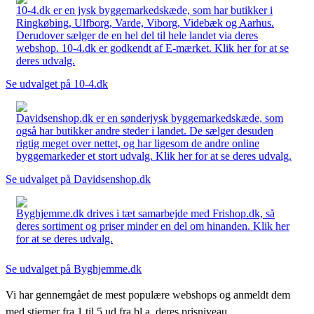
10-4.dk er en jysk byggemarkedskæde, som har butikker i
Ringkøbing, Ulfborg, Varde, Viborg, Videbæk og Aarhus.
Derudover sælger de en hel del til hele landet via deres
webshop. 10-4.dk er godkendt af E-mærket. Klik her for at se
deres udvalg.
Se udvalget på 10-4.dk
Davidsenshop.dk er en sønderjysk byggemarkedskæde, som
også har butikker andre steder i landet. De sælger desuden
rigtig meget over nettet, og har ligesom de andre online
byggemarkeder et stort udvalg. Klik her for at se deres udvalg.
Se udvalget på Davidsenshop.dk
Byghjemme.dk drives i tæt samarbejde med Frishop.dk, så
deres sortiment og priser minder en del om hinanden. Klik her
for at se deres udvalg.
Se udvalget på Byghjemme.dk
Vi har gennemgået de mest populære webshops og anmeldt dem
med stjerner fra 1 til 5 ud fra bl.a. deres prisniveau,