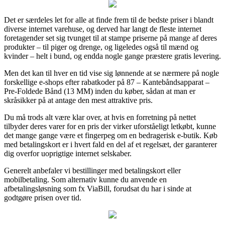
Det er særdeles let for alle at finde frem til de bedste priser i blandt
diverse internet varehuse, og derved har langt de fleste internet
foretagender set sig tvunget til at stampe priserne på mange af deres
produkter – til piger og drenge, og ligeledes også til mænd og
kvinder – helt i bund, og endda nogle gange præstere gratis levering.
Men det kan til hver en tid vise sig lønnende at se nærmere på nogle
forskellige e-shops efter rabatkoder på 87 – Kantebåndsapparat –
Pre-Foldede Bånd (13 MM) inden du køber, sådan at man er
skråsikker på at antage den mest attraktive pris.
Du må trods alt være klar over, at hvis en forretning på nettet
tilbyder deres varer for en pris der virker uforståeligt letkøbt, kunne
det mange gange være et fingerpeg om en bedragerisk e-butik. Køb
med betalingskort er i hvert fald en del af et regelsæt, der garanterer
dig overfor uoprigtige internet selskaber.
Generelt anbefaler vi bestillinger med betalingskort eller
mobilbetaling. Som alternativ kunne du anvende en
afbetalingsløsning som fx ViaBill, forudsat du har i sinde at
godtgøre prisen over tid.