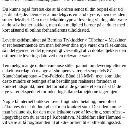
Du kunne også foretrække at få ordren sendt til din bopæl eller ud
på dit arbejde. Denne er almindeligvis en tand dyrere, men desuden
super fleksibel. Den mest letkøbte type af levering vil dog altid være
at du selv henter pakken, men den mulighed beroer på at du er med
kort afstand til online forhandlerens tilholdssted.
Leveringstidspunktet på Bernina Trykfødder > Tilbehør – Maskiner
er ret bestemmende om man behøver dine nye varer om få sekunder,
så i det øjemed er det øjensynligt væsentligt at vi dobbelttjekker den
estimerede leveringsdato ved den relevante vare.
Temmelig mange online varehuse stiller garanti om levering efter en
enkelt hverdag på mange af shoppens varer, eksempelvis 87 –
Kantebåndsapparat – Pre-Foldede Bånd (13 MM), men som ikke
desto mindre er betinget af at bestillingen realiseres forinden et
konkret tidspunkt, med det formål at de garanteret kan nå at få de
nye varer ekspederet forinden logistikmedarbejderne tager hjem.
Nogle få internet butikker lover fragt uden betaling, men oftest
påkræves det at du indkøber for en konkret sum. Desuden kunne
man beslutte sig for den mest letkøbte type af levering, som oftest –
ligegyldigt om du er tæt på København, Middelfart eller Hammel –
vil være at få fragtmanden til at køre ordren til et afhentningssted.