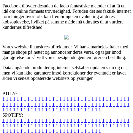
Facebook tilbyder desuden de facto fantastiske metoder til at få en
idé om online firmaets troværdighed. Foruden det ses faktisk internet
forretninger hvor folk kan frembringe en evaluering af deres
købsoplevelse, hvilket på samme måde må udnyttes til at vurdere
kundernes tilfredshed.
Vores website finansieres af reklamer. Vi har samarbejdsaftaler med
mange shops på nettet og annoncerer deres varer, og tager imod
godtgørelse for så vidt vores besøgende gennemfører en bestilling.
Data angående produkter og internet selskaber opdateres nu og da,
men vi kan ikke garantere imod korrektioner der eventuelt er lavet
siden vi senest opdaterede websitets oplysninger.
BITLY:
1
1
1
1
1
1
1
1
1
1
1
1
1
1
1
1
1
1
1
1
1
1
1
1
1
1
1
1
1
1
1
1
1
1
1
1
1
1
1
1
1
1
1
1
1
1
1
1
1
1
1
1
1
1
1
1
1
1
1
1
1
1
1
1
1
1
1
1
1
1
1
1
1
1
1
1
1
1
1
1
1
1
1
1
1
1
1
1
1
1
1
1
1
1
1
1
1
1
1
1
SPOTIFY:
1
1
1
1
1
1
1
1
1
1
1
1
1
1
1
1
1
1
1
1
1
1
1
1
1
1
1
1
1
1
1
1
1
1
1
1
1
1
1
1
1
1
1
1
1
1
1
1
1
1
1
1
1
1
1
1
1
1
1
1
1
1
1
1
1
1
1
1
1
1
1
1
1
1
1
1
1
1
1
1
1
1
1
1
1
1
1
1
1
1
1
1
1
1
1
1
1
1
1
1