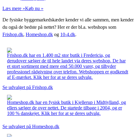
Læs mere »
Køb nu »
De fysiske byggemarkedskæder kender vi alle sammen, men kender
du også de bedste på nettet? Her er der bl.a. webshops som
Frishop.dk
,
Homeshop.dk
og
10-4.dk
.
Frishop.dk har en 1.400 m2 stor butik i Fredericia, og
derudover sælger de til hele landet via deres webshop. De har
et stort sortiment med mere end 50.000 varer, og tilbyder
professionel rådgivning over telefon. Webshoppen er godkendt
af E-mærket. Klik her for at se deres udvalg.
Se udvalget på Frishop.dk
Homeshop.dk har en fysisk butik i Kjellerup i Midtjylland, og
ellers sælger de over nettet. De startede tilbage i 2004, og er
100 % danskejet. Klik her for at se deres udvalg.
Se udvalget på Homeshop.dk