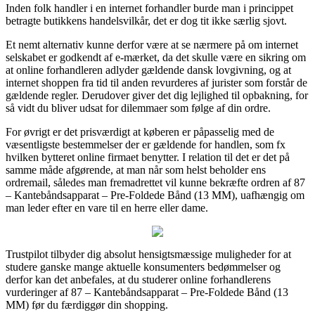
Inden folk handler i en internet forhandler burde man i princippet
betragte butikkens handelsvilkår, det er dog tit ikke særlig sjovt.
Et nemt alternativ kunne derfor være at se nærmere på om internet
selskabet er godkendt af e-mærket, da det skulle være en sikring om
at online forhandleren adlyder gældende dansk lovgivning, og at
internet shoppen fra tid til anden revurderes af jurister som forstår de
gældende regler. Derudover giver det dig lejlighed til opbakning, for
så vidt du bliver udsat for dilemmaer som følge af din ordre.
For øvrigt er det prisværdigt at køberen er påpasselig med de
væsentligste bestemmelser der er gældende for handlen, som fx
hvilken bytteret online firmaet benytter. I relation til det er det på
samme måde afgørende, at man når som helst beholder ens
ordremail, således man fremadrettet vil kunne bekræfte ordren af 87
– Kantebåndsapparat – Pre-Foldede Bånd (13 MM), uafhængig om
man leder efter en vare til en herre eller dame.
Trustpilot tilbyder dig absolut hensigtsmæssige muligheder for at
studere ganske mange aktuelle konsumenters bedømmelser og
derfor kan det anbefales, at du studerer online forhandlerens
vurderinger af 87 – Kantebåndsapparat – Pre-Foldede Bånd (13
MM) før du færdiggør din shopping.