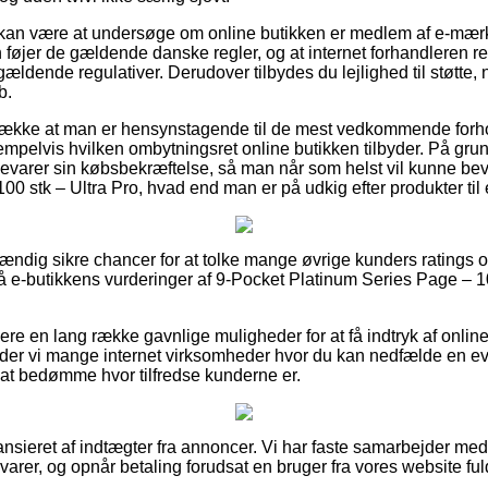
an være at undersøge om online butikken er medlem af e-mærket
føjer de gældende danske regler, og at internet forhandleren re
ældende regulativer. Derudover tilbydes du lejlighed til støtte,
b.
trække at man er hensynstagende til de mest vedkommende forho
mpelvis hvilken ombytningsret online butikken tilbyder. På grund 
bevarer sin købsbekræftelse, så man når som helst vil kunne be
0 stk – Ultra Pro, hvad end man er på udkig efter produkter til 
tændig sikre chancer for at tolke mange øvrige kunders ratings o
 på e-butikkens vurderinger af 9-Pocket Platinum Series Page – 1
re en lang række gavnlige muligheder for at få indtryk af onli
er vi mange internet virksomheder hvor du kan nedfælde en eva
 at bedømme hvor tilfredse kunderne er.
nsieret af indtægter fra annoncer. Vi har faste samarbejder med
varer, og opnår betaling forudsat en bruger fra vores website ful