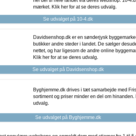
hel del til hele landet via deres webshop. 10-4.d
mærket. Klik her for at se deres udvalg.
Se udvalget på 10-4.dk
Davidsenshop.dk er en sønderjysk byggemark
butikker andre steder i landet. De sælger desud
nettet, og har ligesom de andre online byggemar
Klik her for at se deres udvalg.
Se udvalget på Davidsenshop.dk
Byghjemme.dk drives i tæt samarbejde med Fris
sortiment og priser minder en del om hinanden. K
udvalg.
Se udvalget på Byghjemme.dk