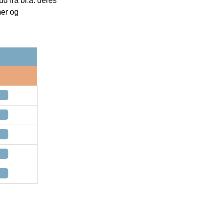
 fra bl.a. deres
mer og