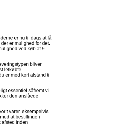
erne er nu til dags at få
der er mulighed for det.
mulighed ved køb af 9-
Leveringstypen bliver
t letkøbte
u er med kort afstand til
igt essentiel såfremt vi
jekker den anslåede
vorit varer, eksempelvis
 med at bestillingen
t afsted inden