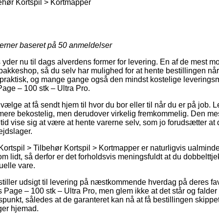
behør Kortspil > Kortmapper
jerner baseret på
50
anmeldelser
yder nu til dags alverdens former for levering. En af de mest mod
akkeshop, så du selv har mulighed for at hente bestillingen når 
 praktisk, og mange gange også den mindst kostelige leverings
age – 100 stk – Ultra Pro.
 vælge at få sendt hjem til hvor du bor eller til når du er på job. 
re bekostelig, men derudover virkelig fremkommelig. Den mes
tid vise sig at være at hente varerne selv, som jo forudsætter at d
ejdslager.
ortspil > Tilbehør Kortspil > Kortmapper er naturligvis ualmindel
om lidt, så derfor er det forholdsvis meningsfuldt at du dobbeltt
uelle vare.
stiller udsigt til levering på næstkommende hverdag på deres fa
Page – 100 stk – Ultra Pro, men glem ikke at det står og falder
dspunkt, således at de garanteret kan nå at få bestillingen skippe
ger hjemad.