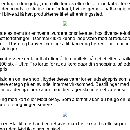
der fragt uden gebyr, men ofte forudsætter det at man køber for 
e den mindst kostelige form for fragt, hvilket gerne – uafhængig
 blive at få kørt produkterne til et afhentningssted.
deles nemt for enhver at vurdere prisniveauet hos diverse e-forh
rnet forretninger i Danmark ikke kunne lade være med at reduce
 – til børn og babyer, men også til damer og herrer – helt i bu
stninger.
ndre være rentabelt at eftergå flere outlets på nettet efter raba
0 stk – Ultra Pro forud for at du færdiggør din shopping, sålede
pris.
ald en online shop tilbyder deres varer for en udsalgspris som a
re et tegn på en svindel internet virksomhed. Bestillinger med 
 en lov, der hjælper køber imod bedrageriske internet varehuse.
ping med kort eller MobilePay. Som alternativ kan du bruge en løs
honorere regningen senere.
i en Blackfire e-handler behøver man helt sikkert sætte sig ind 
dog uden tvivl ikke særlig sjovt.