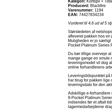
Kategori:
Kortspil > Til
Producent:
Blackfire
Varenummer:
1194
EAN:
74427834234
Vurderet til
4.6
ud af 5 st
Størstedelen af netshops 
afleveret pakken hos en p
Muligheden er jo særligt
Pocket Platinum Series P
Du bør tillige overveje at
mange gange en smule me
leveringsmodel vil dog al
online forhandlerens arb
Leveringstidspunktet på K
har brug for pakken lige 
leveringsdato for den akt
Adskillige e-forhandlere 
9-Pocket Platinum Series 
indsendes før et aftalt ti
lagermedarbejderne dra