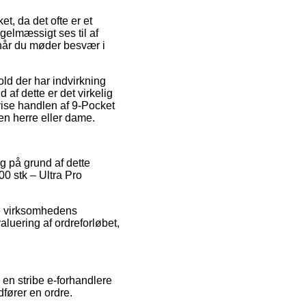
, da det ofte er et
gelmæssigt ses til af
 når du møder besvær i
ld der har indvirkning
af dette er det virkelig
vise handlen af 9-Pocket
en herre eller dame.
g på grund af dette
00 stk – Ultra Pro
ne virksomhedens
luering af ordreforløbet,
 en stribe e-forhandlere
dfører en ordre.