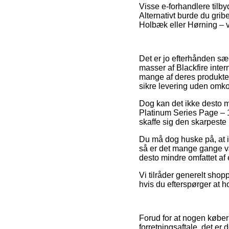
Visse e-forhandlere tilby
Alternativt burde du grib
Holbæk eller Hørning – vil
Det er jo efterhånden sær
masser af Blackfire inte
mange af deres produkter
sikre levering uden omko
Dog kan det ikke desto mi
Platinum Series Page – 10
skaffe sig den skarpeste 
Du må dog huske på, at if
så er det mange gange væ
desto mindre omfattet af
Vi tilråder generelt shop
hvis du efterspørger at 
Forud for at nogen køber 
forretningsaftale, det er 