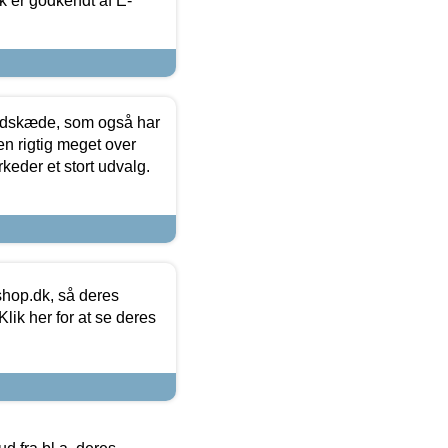
k er godkendt af E-
edskæde, som også har
en rigtig meget over
keder et stort udvalg.
hop.dk, så deres
lik her for at se deres