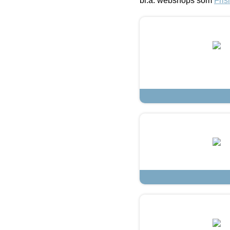
bl.a. webshops som
Fris