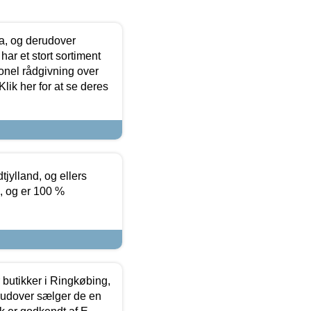
ia, og derudover
ar et stort sortiment
onel rådgivning over
ik her for at se deres
tjylland, og ellers
4, og er 100 %
butikker i Ringkøbing,
rudover sælger de en