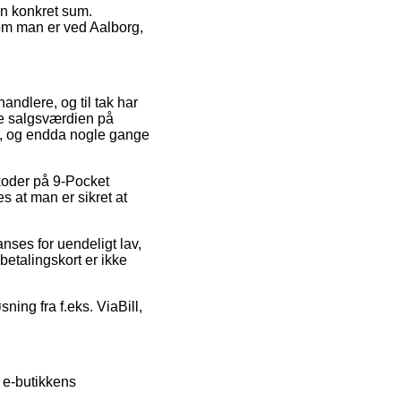
en konkret sum.
 om man er ved Aalborg,
andlere, og til tak har
re salgsværdien på
nd, og endda nogle gange
tkoder på 9-Pocket
s at man er sikret at
nses for uendeligt lav,
betalingskort er ikke
ning fra f.eks. ViaBill,
i e-butikkens