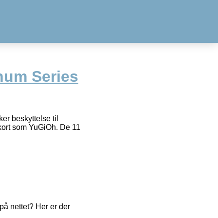
inum Series
er beskyttelse til
 kort som YuGiOh. De 11
å nettet? Her er der