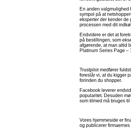
En anden valgmulighed k
sympol på at netshoppen 
eksperter der kender de g
processen med dit indkø
Endvidere er det at fore
på bestillingen, som ekse
afgørende, at man altid 
Platinum Series Page – 10
Trustpilot medfører fulds
foreslår vi, at du kigger
forinden du shopper.
Facebook leverer endvide
popularitet. Desuden mød
som tilmed må bruges til
Vores hjemmeside er fina
og publicerer firmaernes 