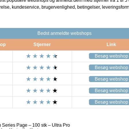
t populære webshops og anmeldt dem med stjerner fra 1 til 5 ud
rrelse, kundeservice, brugervenlighed, betingelser, leveringsfor
Bedst anmeldte webshops
op
Stjerner
Link
Besøg webshop
Besøg webshop
Besøg webshop
Besøg webshop
Besøg webshop
 Series Page – 100 stk – Ultra Pro