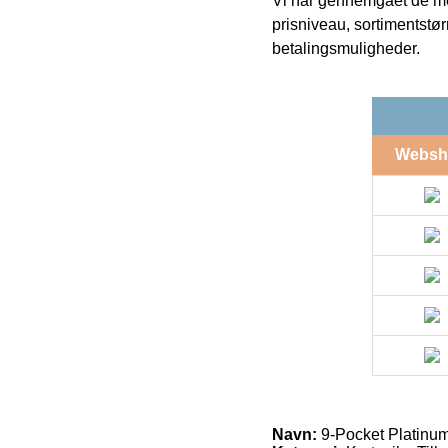
Vi har gennemgået de mes
prisniveau, sortimentstø
betalingsmuligheder.
Websh
Navn:
9-Pocket Platinum