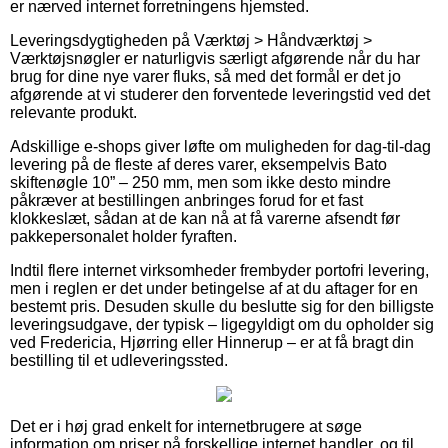
er nærved internet forretningens hjemsted.
Leveringsdygtigheden på Værktøj > Håndværktøj >
Værktøjsnøgler er naturligvis særligt afgørende når du har
brug for dine nye varer fluks, så med det formål er det jo
afgørende at vi studerer den forventede leveringstid ved det
relevante produkt.
Adskillige e-shops giver løfte om muligheden for dag-til-dag
levering på de fleste af deres varer, eksempelvis Bato
skiftenøgle 10” – 250 mm, men som ikke desto mindre
påkræver at bestillingen anbringes forud for et fast
klokkeslæt, sådan at de kan nå at få varerne afsendt før
pakkepersonalet holder fyraften.
Indtil flere internet virksomheder frembyder portofri levering,
men i reglen er det under betingelse af at du aftager for en
bestemt pris. Desuden skulle du beslutte sig for den billigste
leveringsudgave, der typisk – ligegyldigt om du opholder sig
ved Fredericia, Hjørring eller Hinnerup – er at få bragt din
bestilling til et udleveringssted.
Det er i høj grad enkelt for internetbrugere at søge
information om priser på forskellige internet handler, og til