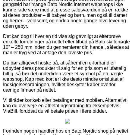
gengæld har mange Bato Nordic internet webshops ikke
kunne lade være med at presse salgsværdien på en række
af deres produkter – til babyer og børn, men også til damer
og herrer – voldsomt, og endda nogle gange love levering
uden gebyr.
Det kan dog til hver en tid vise sig gavnligt at efterprøve
enkelte forretninger på nettet efter tilbud på Bato skiftenøgle
10” – 250 mm inden du gennemfører din handel, således at
man er tryg ved at antage den laveste pris.
Du bør alligevel huske på, at såfremt en e-forhandler
udbyder deres produkter til salg for en pris som er ufattelig
billig, så bør det undertiden være et symbol på en uægte
webshop. Køb med kort er ikke desto mindre omsluttet af
Indsigelsesordningen, hvilket beskytter køber overfor
uærlige firmaer på nettet.
Vi tilråder kortkøb eller betalinger med mobilen. Alternativt
kan du overveje en afbetalingsordning fra eksempelvis
ViaBill, forudsat du vil betale prisen i flere bidder.
Forinden nogen handler hos en Bato Nordic shop på nettet