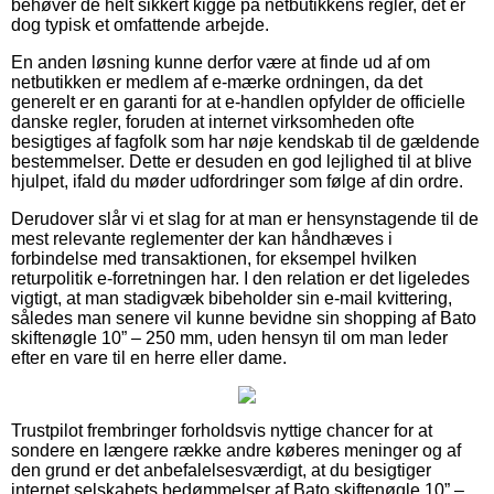
behøver de helt sikkert kigge på netbutikkens regler, det er
dog typisk et omfattende arbejde.
En anden løsning kunne derfor være at finde ud af om
netbutikken er medlem af e-mærke ordningen, da det
generelt er en garanti for at e-handlen opfylder de officielle
danske regler, foruden at internet virksomheden ofte
besigtiges af fagfolk som har nøje kendskab til de gældende
bestemmelser. Dette er desuden en god lejlighed til at blive
hjulpet, ifald du møder udfordringer som følge af din ordre.
Derudover slår vi et slag for at man er hensynstagende til de
mest relevante reglementer der kan håndhæves i
forbindelse med transaktionen, for eksempel hvilken
returpolitik e-forretningen har. I den relation er det ligeledes
vigtigt, at man stadigvæk bibeholder sin e-mail kvittering,
således man senere vil kunne bevidne sin shopping af Bato
skiftenøgle 10” – 250 mm, uden hensyn til om man leder
efter en vare til en herre eller dame.
Trustpilot frembringer forholdsvis nyttige chancer for at
sondere en længere række andre køberes meninger og af
den grund er det anbefalelsesværdigt, at du besigtiger
internet selskabets bedømmelser af Bato skiftenøgle 10” –