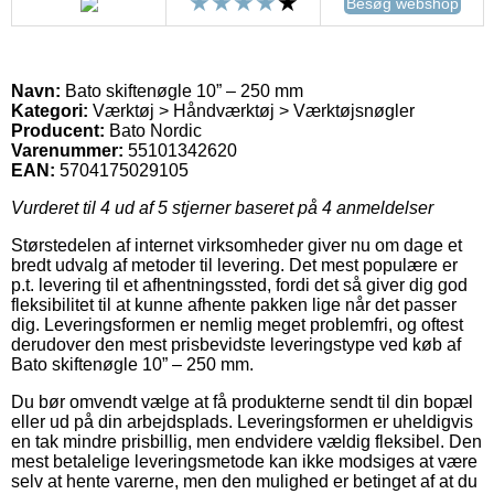
Besøg webshop
Navn:
Bato skiftenøgle 10” – 250 mm
Kategori:
Værktøj > Håndværktøj > Værktøjsnøgler
Producent:
Bato Nordic
Varenummer:
55101342620
EAN:
5704175029105
Vurderet til
4
ud af 5 stjerner baseret på
4
anmeldelser
Størstedelen af internet virksomheder giver nu om dage et
bredt udvalg af metoder til levering. Det mest populære er
p.t. levering til et afhentningssted, fordi det så giver dig god
fleksibilitet til at kunne afhente pakken lige når det passer
dig. Leveringsformen er nemlig meget problemfri, og oftest
derudover den mest prisbevidste leveringstype ved køb af
Bato skiftenøgle 10” – 250 mm.
Du bør omvendt vælge at få produkterne sendt til din bopæl
eller ud på din arbejdsplads. Leveringsformen er uheldigvis
en tak mindre prisbillig, men endvidere vældig fleksibel. Den
mest betalelige leveringsmetode kan ikke modsiges at være
selv at hente varerne, men den mulighed er betinget af at du