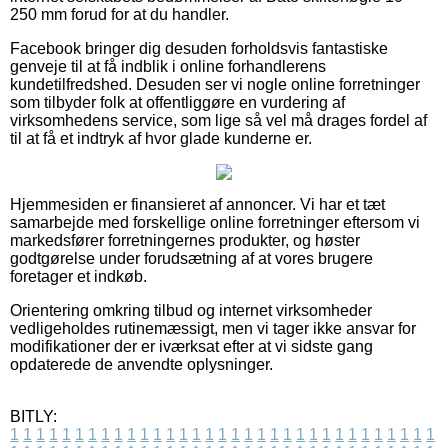
250 mm forud for at du handler.
Facebook bringer dig desuden forholdsvis fantastiske
genveje til at få indblik i online forhandlerens
kundetilfredshed. Desuden ser vi nogle online forretninger
som tilbyder folk at offentliggøre en vurdering af
virksomhedens service, som lige så vel må drages fordel af
til at få et indtryk af hvor glade kunderne er.
Hjemmesiden er finansieret af annoncer. Vi har et tæt
samarbejde med forskellige online forretninger eftersom vi
markedsfører forretningernes produkter, og høster
godtgørelse under forudsætning af at vores brugere
foretager et indkøb.
Orientering omkring tilbud og internet virksomheder
vedligeholdes rutinemæssigt, men vi tager ikke ansvar for
modifikationer der er iværksat efter at vi sidste gang
opdaterede de anvendte oplysninger.
BITLY:
1
1
1
1
1
1
1
1
1
1
1
1
1
1
1
1
1
1
1
1
1
1
1
1
1
1
1
1
1
1
1
1
1