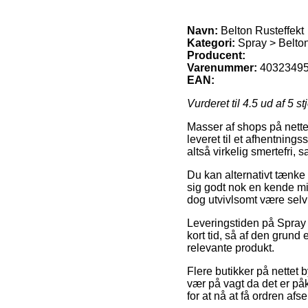
Navn:
Belton Rusteffekt
Kategori:
Spray > Belto
Producent:
Varenummer:
4032349
EAN:
Vurderet til
4.5
ud af 5 st
Masser af shops på nettet
leveret til et afhentning
altså virkelig smertefri,
Du kan alternativt tænke o
sig godt nok en kende min
dog utvivlsomt være selv
Leveringstiden på Spray 
kort tid, så af den grund
relevante produkt.
Flere butikker på nettet
vær på vagt da det er påk
for at nå at få ordren af