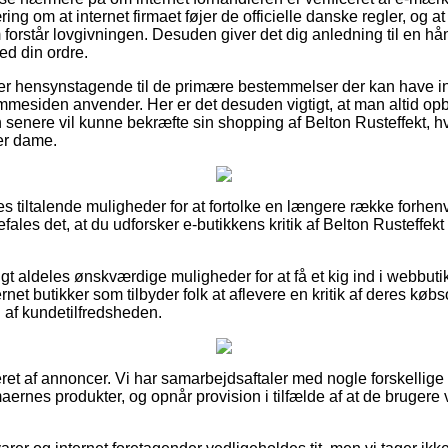
ing om at internet firmaet føjer de officielle danske regler, og at
 forstår lovgivningen. Desuden giver det dig anledning til en hå
d din ordre.
u er hensynstagende til de primære bestemmelser der kan have i
jemmesiden anvender. Her er det desuden vigtigt, at man altid op
senere vil kunne bekræfte sin shopping af Belton Rusteffekt, 
ler dame.
les tiltalende muligheder for at fortolke en længere række for
les det, at du udforsker e-butikkens kritik af Belton Rusteffek
rigt aldeles ønskværdige muligheder for at få et kig ind i webbut
ternet butikker som tilbyder folk at aflevere en kritik af deres k
g af kundetilfredsheden.
eret af annoncer. Vi har samarbejdsaftaler med nogle forskellig
rmaernes produkter, og opnår provision i tilfælde af at de brugere