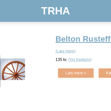
TRHA
Belton Rusteff
(Læs mere)
135
kr.
(Vis fragtpris)
Læs mere »
Kø