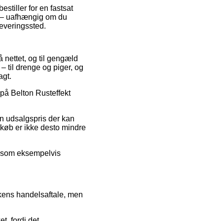
stiller for en fastsat
e – uafhængig om du
leveringssted.
på nettet, og til gengæld
– til drenge og piger, og
agt.
 på Belton Rusteffekt
 en udsalgspris der kan
køb er ikke desto mindre
ud som eksempelvis
kkens handelsaftale, men
t, fordi det