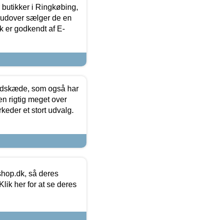
butikker i Ringkøbing,
rudover sælger de en
k er godkendt af E-
edskæde, som også har
en rigtig meget over
keder et stort udvalg.
hop.dk, så deres
lik her for at se deres