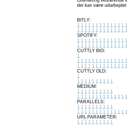
Orientering vedrørende va
der kan være udarbejdet 
BITLY:
1
1
1
1
1
1
1
1
1
1
1
1
1
1
1
1
1
1
1
1
1
1
1
1
1
1
SPOTIFY:
1
1
1
1
1
1
1
1
1
1
1
1
1
1
1
1
1
1
1
1
1
1
1
1
1
1
CUTTLY BIO:
1
1
1
1
1
1
1
1
1
1
1
1
1
1
1
1
1
1
1
1
1
1
1
1
1
1
1
CUTTLY OLD:
1
1
1
1
1
1
1
1
1
1
1
MEDIUM:
1
1
1
1
1
1
1
1
1
1
1
1
1
1
1
1
1
1
1
1
1
1
1
PARALLELS:
1
1
1
1
1
1
1
1
1
1
1
1
1
1
1
1
1
1
1
1
1
1
1
URL PARAMETER:
1
1
1
1
1
1
1
1
1
1