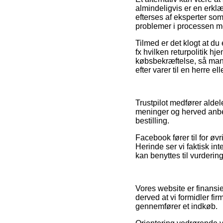
almindeligvis er en erklær
efterses af eksperter som
problemer i processen me
Tilmed er det klogt at d
fx hvilken returpolitik h
købsbekræftelse, så man 
efter varer til en herre el
Trustpilot medfører alde
meninger og herved anbefa
bestilling.
Facebook fører til for øv
Herinde ser vi faktisk in
kan benyttes til vurderin
Vores website er finansi
derved at vi formidler fi
gennemfører et indkøb.