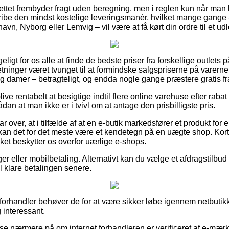
ettet frembyder fragt uden beregning, men i reglen kun når man be
gribe den mindst kostelige leveringsmanér, hvilket mange gang
n, Nyborg eller Lemvig – vil være at få kørt din ordre til et ud
eligt for os alle at finde de bedste priser fra forskellige outlets 
retninger været tvunget til at formindske salgspriserne på varerne 
g damer – betragteligt, og endda nogle gange præstere gratis fr
e rentabelt at besigtige indtil flere online varehuse efter rabat
sådan at man ikke er i tvivl om at antage den prisbilligste pris.
r over, at i tilfælde af at en e-butik markedsfører et produkt for
an det for det meste være et kendetegn på en uægte shop. Kort
ilket beskytter os overfor uærlige e-shops.
nger eller mobilbetaling. Alternativt kan du vælge et afdragstilb
vil klare betalingen senere.
e-forhandler behøver de for at være sikker løbe igennem netbuti
g interessant.
 se nærmere på om internet forhandleren er verificeret af e-mærke