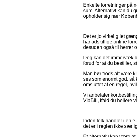
Enkelte forretninger på n
sum. Alternativt kan du 
opholder sig nær Københav
Det er jo virkelig let gæng
har adskillige online for
desuden også til herrer o
Dog kan det immervæk bliv
forud for at du bestiller, 
Man bør trods alt være kla
ses som enormt god, så k
omsluttet af en regel, hv
Vi anbefaler kortbestilli
ViaBill, ifald du hellere 
Inden folk handler i en 
det er i reglen ikke særli
Et alternativ kan være at