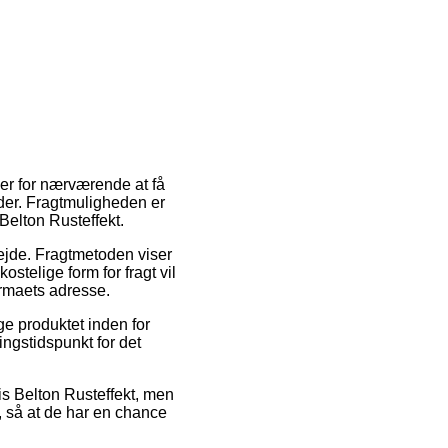
r er for nærværende at få
ender. Fragtmuligheden er
Belton Rusteffekt.
rbejde. Fragtmetoden viser
stelige form for fragt vil
irmaets adresse.
e produktet inden for
ingstidspunkt for det
is Belton Rusteffekt, men
, så at de har en chance