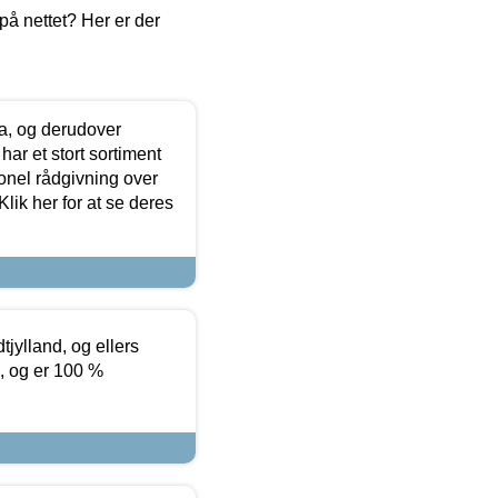
å nettet? Her er der
ia, og derudover
ar et stort sortiment
onel rådgivning over
ik her for at se deres
tjylland, og ellers
4, og er 100 %