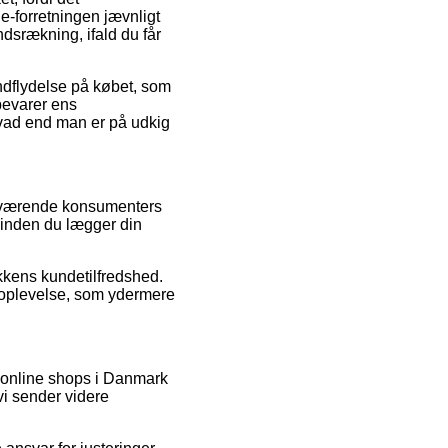
 e-forretningen jævnligt
ndsrækning, ifald du får
ndflydelse på købet, som
bevarer ens
hvad end man er på udkig
henværende konsumenters
t inden du lægger din
ikkens kundetilfredshed.
øbsoplevelse, som ydermere
e online shops i Danmark
 vi sender videre