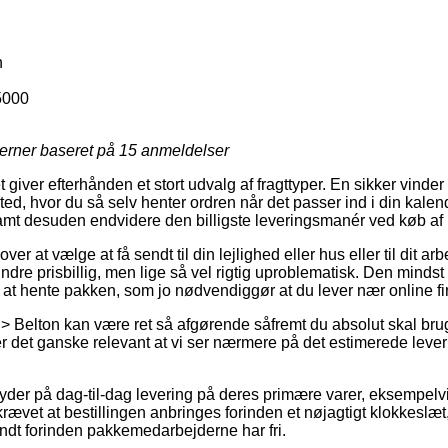
n
5000
jerner baseret på
15
anmeldelser
 giver efterhånden et stort udvalg af fragttyper. En sikker vinde
ssted, hvor du så selv henter ordren når det passer ind i din kal
 samt desuden endvidere den billigste leveringsmanér ved køb af 
ver at vælge at få sendt til din lejlighed eller hus eller til dit a
dre prisbillig, men lige så vel rigtig uproblematisk. Den mindst ko
 at hente pakken, som jo nødvendiggør at du lever nær online f
> Belton kan være ret så afgørende såfremt du absolut skal brug
 er det ganske relevant at vi ser nærmere på det estimerede lever
 byder på dag-til-dag levering på deres primære varer, eksempelv
rævet at bestillingen anbringes forinden et nøjagtigt klokkeslæt
sendt forinden pakkemedarbejderne har fri.