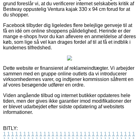
grund foreslår vi, at du verificerer internet selskabets kritik af
Bestway oppustelig Ventura kajak 330 x 94 cm forud for at
du shopper.
Facebook tilbyder dig ligeledes flere belejlige genveje til at
få en idé om online shoppens pålidelighed. Herinde er der
mange e-shops hvor du kan aflevere en anmeldelse af deres
køb, som lige så vel kan drages fordel af til at få et indblik i
kundernes tilfredshed.
Dette website er finansieret af reklameindtægter. Vi arbejder
sammen med en gruppe online outlets da vi introducerer
virksomhedernes varer, og indtjener kommission såfremt en
af vores besøgende udfører en ordre.
Viden angående tilbud og internet butikker opdateres hele
tiden, men der gives ikke garantier imod modifikationer der
er blevet udarbejdet efter sidste opdatering af websitets
informationer.
BITLY:
1
1
1
1
1
1
1
1
1
1
1
1
1
1
1
1
1
1
1
1
1
1
1
1
1
1
1
1
1
1
1
1
1