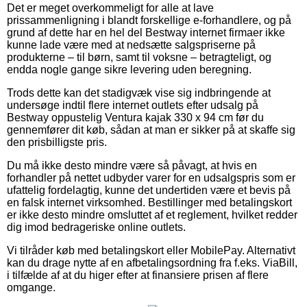
Det er meget overkommeligt for alle at lave
prissammenligning i blandt forskellige e-forhandlere, og på
grund af dette har en hel del Bestway internet firmaer ikke
kunne lade være med at nedsætte salgspriserne på
produkterne – til børn, samt til voksne – betragteligt, og
endda nogle gange sikre levering uden beregning.
Trods dette kan det stadigvæk vise sig indbringende at
undersøge indtil flere internet outlets efter udsalg på
Bestway oppustelig Ventura kajak 330 x 94 cm før du
gennemfører dit køb, sådan at man er sikker på at skaffe sig
den prisbilligste pris.
Du må ikke desto mindre være så påvagt, at hvis en
forhandler på nettet udbyder varer for en udsalgspris som er
ufattelig fordelagtig, kunne det undertiden være et bevis på
en falsk internet virksomhed. Bestillinger med betalingskort
er ikke desto mindre omsluttet af et reglement, hvilket redder
dig imod bedrageriske online outlets.
Vi tilråder køb med betalingskort eller MobilePay. Alternativt
kan du drage nytte af en afbetalingsordning fra f.eks. ViaBill,
i tilfælde af at du higer efter at finansiere prisen af flere
omgange.