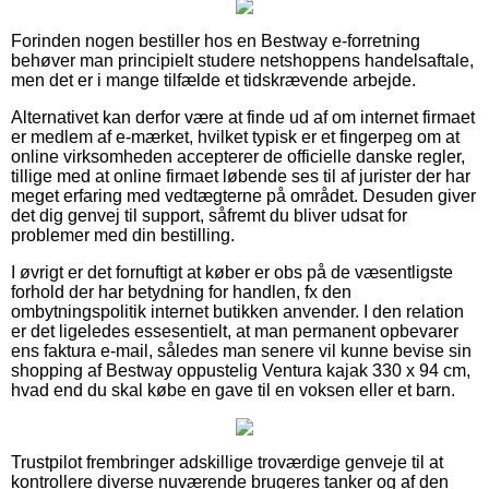
Forinden nogen bestiller hos en Bestway e-forretning
behøver man principielt studere netshoppens handelsaftale,
men det er i mange tilfælde et tidskrævende arbejde.
Alternativet kan derfor være at finde ud af om internet firmaet
er medlem af e-mærket, hvilket typisk er et fingerpeg om at
online virksomheden accepterer de officielle danske regler,
tillige med at online firmaet løbende ses til af jurister der har
meget erfaring med vedtægterne på området. Desuden giver
det dig genvej til support, såfremt du bliver udsat for
problemer med din bestilling.
I øvrigt er det fornuftigt at køber er obs på de væsentligste
forhold der har betydning for handlen, fx den
ombytningspolitik internet butikken anvender. I den relation
er det ligeledes essesentielt, at man permanent opbevarer
ens faktura e-mail, således man senere vil kunne bevise sin
shopping af Bestway oppustelig Ventura kajak 330 x 94 cm,
hvad end du skal købe en gave til en voksen eller et barn.
Trustpilot frembringer adskillige troværdige genveje til at
kontrollere diverse nuværende brugeres tanker og af den