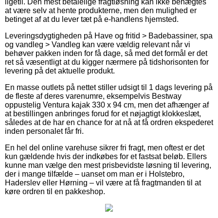
ligetil. Den mest betalelige fragtløsning kan ikke benægtes
at være selv at hente produkterne, men den mulighed er
betinget af at du lever tæt på e-handlens hjemsted.
Leveringsdygtigheden på Have og fritid > Badebassiner, spa
og vandleg > Vandleg kan være vældig relevant når vi
behøver pakken inden for få dage, så med det formål er det
ret så væsentligt at du kigger nærmere på tidshorisonten for
levering på det aktuelle produkt.
En masse outlets på nettet stiller udsigt til 1 dags levering på
de fleste af deres varenumre, eksempelvis Bestway
oppustelig Ventura kajak 330 x 94 cm, men det afhænger af
at bestillingen anbringes forud for et nøjagtigt klokkeslæt,
således at de har en chance for at nå at få ordren ekspederet
inden personalet får fri.
En hel del online varehuse sikrer fri fragt, men oftest er det
kun gældende hvis der indkøbes for et fastsat beløb. Ellers
kunne man vælge den mest prisbevidste løsning til levering,
der i mange tilfælde – uanset om man er i Holstebro,
Haderslev eller Hørning – vil være at få fragtmanden til at
køre ordren til en pakkeshop.