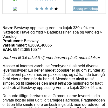
Besøg webshop
Navn:
Bestway oppustelig Ventura kajak 330 x 94 cm
Kategori:
Have og fritid > Badebassiner, spa og vandleg >
Vandleg
Producent:
Bestway
Varenummer:
62609148065
EAN:
6942138916577
Vurderet til
3.6
ud af 5 stjerner baseret på
41
anmeldelser
Masser af internet varehuse frembyder til alt held diverse
leveringstyper. En der er meget populær er nu om stunder at
få afleveret pakken hos en pakkeshop, og så kan du bare gå
forbi efter ordren når du har tid. Metoden er altså ret så
simpel, og tit ligeledes den mest letkøbte mulighed for fragt
ved køb af Bestway oppustelig Ventura kajak 330 x 94 cm.
Du burde tillige foretrække at få produkterne leveret til din
private bopæl eller ud til dit arbejdes adresse. Fragtmetoden
er tit en lille smule mere omkostningsfuld, men derudover ret