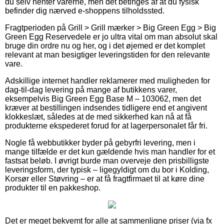
du selv henter varerne, men det betinges af at du fysisk
befinder dig nærved e-shoppens tilholdssted.
Fragtperioden på Grill > Grill mærker > Big Green Egg > Big
Green Egg Reservedele er jo ultra vital om man absolut skal
bruge din ordre nu og her, og i det øjemed er det komplet
relevant at man besigtiger leveringstiden for den relevante
vare.
Adskillige internet handler reklamerer med muligheden for
dag-til-dag levering på mange af butikkens varer,
eksempelvis Big Green Egg Base M – 103062, men det
kræver at bestillingen indsendes tidligere end et angivent
klokkeslæt, således at de med sikkerhed kan nå at få
produkterne ekspederet forud for at lagerpersonalet får fri.
Nogle få webbutikker byder på gebyrfri levering, men i
mange tilfælde er det kun gældende hvis man handler for et
fastsat beløb. I øvrigt burde man overveje den prisbilligste
leveringsform, der typisk – ligegyldigt om du bor i Kolding,
Korsør eller Støvring – er at få fragtfirmaet til at køre dine
produkter til en pakkeshop.
Det er meget bekvemt for alle at sammenligne priser (via fx