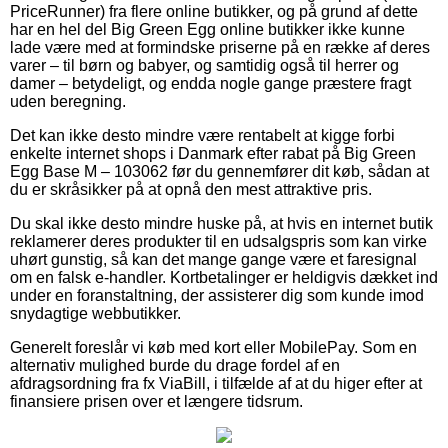
PriceRunner) fra flere online butikker, og på grund af dette
har en hel del Big Green Egg online butikker ikke kunne
lade være med at formindske priserne på en række af deres
varer – til børn og babyer, og samtidig også til herrer og
damer – betydeligt, og endda nogle gange præstere fragt
uden beregning.
Det kan ikke desto mindre være rentabelt at kigge forbi
enkelte internet shops i Danmark efter rabat på Big Green
Egg Base M – 103062 før du gennemfører dit køb, sådan at
du er skråsikker på at opnå den mest attraktive pris.
Du skal ikke desto mindre huske på, at hvis en internet butik
reklamerer deres produkter til en udsalgspris som kan virke
uhørt gunstig, så kan det mange gange være et faresignal
om en falsk e-handler. Kortbetalinger er heldigvis dækket ind
under en foranstaltning, der assisterer dig som kunde imod
snydagtige webbutikker.
Generelt foreslår vi køb med kort eller MobilePay. Som en
alternativ mulighed burde du drage fordel af en
afdragsordning fra fx ViaBill, i tilfælde af at du higer efter at
finansiere prisen over et længere tidsrum.