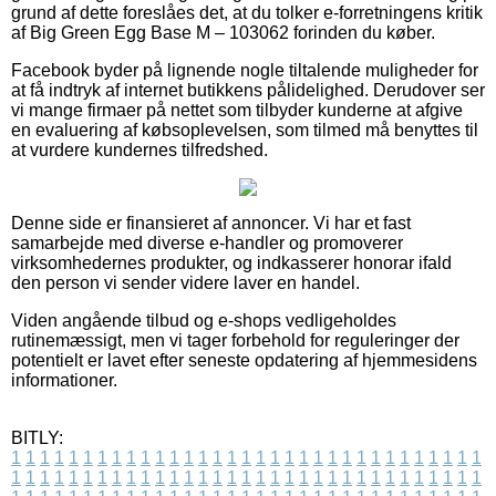
grund af dette foreslåes det, at du tolker e-forretningens kritik
af Big Green Egg Base M – 103062 forinden du køber.
Facebook byder på lignende nogle tiltalende muligheder for
at få indtryk af internet butikkens pålidelighed. Derudover ser
vi mange firmaer på nettet som tilbyder kunderne at afgive
en evaluering af købsoplevelsen, som tilmed må benyttes til
at vurdere kundernes tilfredshed.
Denne side er finansieret af annoncer. Vi har et fast
samarbejde med diverse e-handler og promoverer
virksomhedernes produkter, og indkasserer honorar ifald
den person vi sender videre laver en handel.
Viden angående tilbud og e-shops vedligeholdes
rutinemæssigt, men vi tager forbehold for reguleringer der
potentielt er lavet efter seneste opdatering af hjemmesidens
informationer.
BITLY:
1
1
1
1
1
1
1
1
1
1
1
1
1
1
1
1
1
1
1
1
1
1
1
1
1
1
1
1
1
1
1
1
1
1
1
1
1
1
1
1
1
1
1
1
1
1
1
1
1
1
1
1
1
1
1
1
1
1
1
1
1
1
1
1
1
1