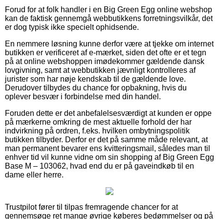
Forud for at folk handler i en Big Green Egg online webshop
kan de faktisk gennemgå webbutikkens forretningsvilkår, det
er dog typisk ikke specielt ophidsende.
En nemmere løsning kunne derfor være at tjekke om internet
butikken er verificeret af e-mærket, siden det ofte er et tegn
på at online webshoppen imødekommer gældende dansk
lovgivning, samt at webbutikken jævnligt kontrolleres af
jurister som har nøje kendskab til de gældende love.
Derudover tilbydes du chance for opbakning, hvis du
oplever besvær i forbindelse med din handel.
Foruden dette er det anbefalelsesværdigt at kunden er oppe
på mærkerne omkring de mest aktuelle forhold der har
indvirkning på ordren, f.eks. hvilken ombytningspolitik
butikken tilbyder. Derfor er det på samme måde relevant, at
man permanent bevarer ens kvitteringsmail, således man til
enhver tid vil kunne vidne om sin shopping af Big Green Egg
Base M – 103062, hvad end du er på gaveindkøb til en
dame eller herre.
Trustpilot fører til tilpas fremragende chancer for at
gennemsøge ret mange øvrige køberes bedømmelser og på