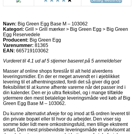
Navn:
Big Green Egg Base M – 103062
Kategori:
Grill > Grill mærker > Big Green Egg > Big Green
Egg Reservedele
Producent:
Big Green Egg
Varenummer:
81365
EAN:
665719103062
Vurderet til
4.1
ud af 5 stjerner baseret på
5
anmeldelser
Masser af online shops foreslår til alt held alverdens
leveringsmidler. En der er meget anvendt er i øjeblikket
levering til et afhentningssted, fordi det så giver dig god
fleksibilitet til at kunne afhente varerne når det passer ind i
din kalender. Den er jo ultra fleksibel, og i mange tilfælde
ydermere den mest betalelige leveringsmåde ved køb af Big
Green Egg Base M – 103062.
Du kunne alternativt afveje for og imod at få ordren leveret til
din private bopæl eller til hvor du arbejder. Den viser sig
somme tider lidt mere omkostningsfuld, men tillige ekstremt
smart. Den mest prisbevidste leveringsmåde er utvivlsomt at