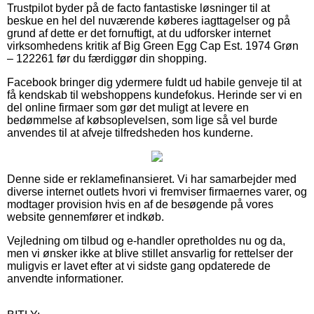
Trustpilot byder på de facto fantastiske løsninger til at
beskue en hel del nuværende køberes iagttagelser og på
grund af dette er det fornuftigt, at du udforsker internet
virksomhedens kritik af Big Green Egg Cap Est. 1974 Grøn
– 122261 før du færdiggør din shopping.
Facebook bringer dig ydermere fuldt ud habile genveje til at
få kendskab til webshoppens kundefokus. Herinde ser vi en
del online firmaer som gør det muligt at levere en
bedømmelse af købsoplevelsen, som lige så vel burde
anvendes til at afveje tilfredsheden hos kunderne.
Denne side er reklamefinansieret. Vi har samarbejder med
diverse internet outlets hvori vi fremviser firmaernes varer, og
modtager provision hvis en af de besøgende på vores
website gennemfører et indkøb.
Vejledning om tilbud og e-handler opretholdes nu og da,
men vi ønsker ikke at blive stillet ansvarlig for rettelser der
muligvis er lavet efter at vi sidste gang opdaterede de
anvendte informationer.