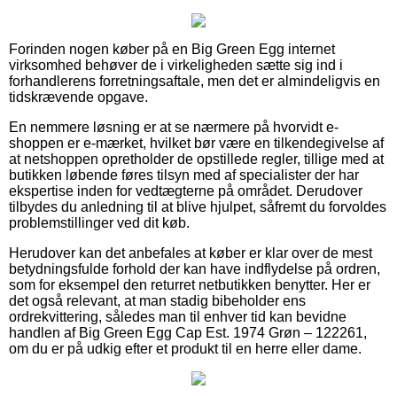
Forinden nogen køber på en Big Green Egg internet
virksomhed behøver de i virkeligheden sætte sig ind i
forhandlerens forretningsaftale, men det er almindeligvis en
tidskrævende opgave.
En nemmere løsning er at se nærmere på hvorvidt e-
shoppen er e-mærket, hvilket bør være en tilkendegivelse af
at netshoppen opretholder de opstillede regler, tillige med at
butikken løbende føres tilsyn med af specialister der har
ekspertise inden for vedtægterne på området. Derudover
tilbydes du anledning til at blive hjulpet, såfremt du forvoldes
problemstillinger ved dit køb.
Herudover kan det anbefales at køber er klar over de mest
betydningsfulde forhold der kan have indflydelse på ordren,
som for eksempel den returret netbutikken benytter. Her er
det også relevant, at man stadig bibeholder ens
ordrekvittering, således man til enhver tid kan bevidne
handlen af Big Green Egg Cap Est. 1974 Grøn – 122261,
om du er på udkig efter et produkt til en herre eller dame.