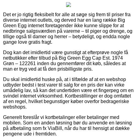
Det er jo rigtig fleksibelt for alle at søge sig frem til priser fra
diverse internet outlets, og derved har en lang række Big
Green Egg internet foretagender ikke kunne slippe for at
nedbringe salgsværdien på varerne – til piger og drenge, og
tillige også til damer og herrer – betydeligt, og endda nogle
gange love gratis fragt.
Dog kan det imidlertid være gunstigt at efterprøve nogle få
netbutikker efter tilbud på Big Green Egg Cap Est. 1974
Grøn – 122261 inden du gennemfører dit køb, således at
man er tryg ved at få den prisbilligste pris.
Du skal imidlertid huske på, at i tilfælde af at en webshop
udbyder bedst i test varer til salg for en pris der kan virke
umådelig lav, så kan det undertiden være et fingerpeg om en
svindel internet virksomhed. Kortbestillinger er dog omfattet
af en regel, hvilket begunstiger køber overfor bedrageriske
webshops.
Generelt foreslår vi kortbetalinger eller betalinger med
mobilen. Som en anden løsning bør du anvende en løsning
på afbetaling som fx ViaBill, når du har til hensigt at dække
pengene ude i fremtiden.