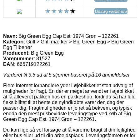
Besøg webshop
Navn:
Big Green Egg Cap Est. 1974 Grøn – 122261
Kategori:
Grill > Grill mærker > Big Green Egg > Big Green
Egg Tilbehør
Producent:
Big Green Egg
Varenummer:
81527
EAN:
665719122261
Vurderet til
3.5
ud af 5 stjerner baseret på
16
anmeldelser
Flere internet forhandlere yder i øjeblikket et stort udvalg af
muligheder for fragt. En der er meget anvendt er i øjeblikket
at få afleveret pakken hos en pakkeshop, fordi du så har fuld
fleksibilitet til at hente de nyindkøbte varer den dag der
passer dig. Fragtmuligheden er jo ret så bekvem, og typisk
endda den mest prisbevidste leveringstype ved køb af Big
Green Egg Cap Est. 1974 Grøn – 122261.
Du kan lige så vel forsøge at få varerne bragt til din lejlighed
eller hus eller ud til din arbejdsplads. Leveringsformen er for