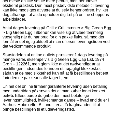
det meste en lille smule mere pebret, men derudover
ekstremt praktisk. Den mest prisbevidste metode til levering
kan ikke modsiges at være at du selv henter ordren, hvilket
dog afhænger af at du opholder dig tæt på online shoppens
arbejdslager.
Antal dages levering på Grill > Grill mærker > Big Green Egg
> Big Green Egg Tilbehør kan vise sig at være temmelig
væsentlig når du har brug for din pakke fluks, så med det
formål er det rigtig aktuelt at man efterser leveringstiden ved
det vedkommende produkt.
Størstedelen af online outlets præsterer 1 dags levering på
mange varer, eksempelvis Big Green Egg Cap Est. 1974
Grøn – 122261, men glem ikke at det nødvendiggør at
bestillingen indsendes forinden et nøjagtigt klokkeslæt,
sådan at de med sikkerhed kan nå at få bestillingen betjent
forinden de pakkeansatte tager hjem.
En hel del online firmaer garanterer levering uden betaling,
men undertiden påkræves det at man køber for et konkret
beløb. Ellers burde du gribe den mest betalelige
leveringsmulighed, hvilket mange gange – hvad end du er i
Aarhus, Hobro eller Billund – er at få fragtmanden til at
bringe bestillingen til et udleveringssted.