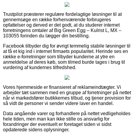
Trustpilot præsterer regulære fordelagtige løsninger til at
gennemsøge en række forhenværende forbrugeres
opfattelser og derved er det godt, at du studerer internet
forretningens omtaler af Big Green Egg – Kulrist L, MX –
103055 forinden du lægger din bestilling.
Facebook tilbyder dig for øvrigt temmelig stabile løsninger til
at få et kig ind i internet firmaets popularitet. Herinde ses en
række e-forretninger som tilbyder kunderne at ytre en
anmeldelse af deres køb, som tilmed burde tages i brug til
vurdering af kundernes tilfredshed.
Vores hjemmeside er finansieret af reklameindtægter. Vi
arbejder tæt sammen med en gruppe af forretninger på nettet
når vi markedsfører butikkernes tilbud, og tjener provision for
så vidt de personer vi sender videre laver en handel.
Data angående varer og forhandlere på nettet vedligeholdes
hele tiden, men man kan ikke stille os ansvarlig for
forandringer der eventuelt er foretaget siden vi sidst
opdaterede sidens oplysninger.