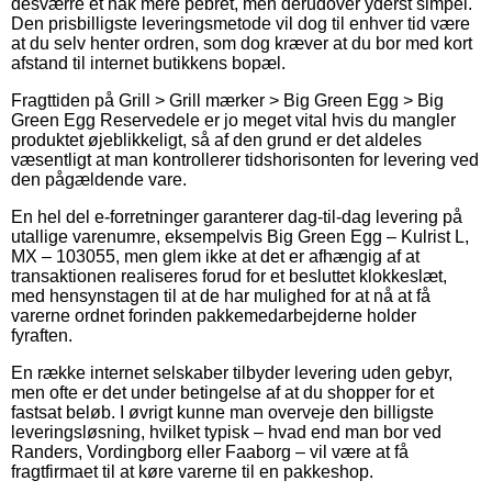
desværre et hak mere pebret, men derudover yderst simpel.
Den prisbilligste leveringsmetode vil dog til enhver tid være
at du selv henter ordren, som dog kræver at du bor med kort
afstand til internet butikkens bopæl.
Fragttiden på Grill > Grill mærker > Big Green Egg > Big
Green Egg Reservedele er jo meget vital hvis du mangler
produktet øjeblikkeligt, så af den grund er det aldeles
væsentligt at man kontrollerer tidshorisonten for levering ved
den pågældende vare.
En hel del e-forretninger garanterer dag-til-dag levering på
utallige varenumre, eksempelvis Big Green Egg – Kulrist L,
MX – 103055, men glem ikke at det er afhængig af at
transaktionen realiseres forud for et besluttet klokkeslæt,
med hensynstagen til at de har mulighed for at nå at få
varerne ordnet forinden pakkemedarbejderne holder
fyraften.
En række internet selskaber tilbyder levering uden gebyr,
men ofte er det under betingelse af at du shopper for et
fastsat beløb. I øvrigt kunne man overveje den billigste
leveringsløsning, hvilket typisk – hvad end man bor ved
Randers, Vordingborg eller Faaborg – vil være at få
fragtfirmaet til at køre varerne til en pakkeshop.