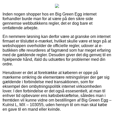
Inden nogen shopper hos en Big Green Egg internet
forhandler burde man for at være på den sikre side
gennemse webbutikkens regler, det er dog bare et
omfattende arbejde.
En nemmere løsning kan derfor være at granske om internet
firmaet er tilsluttet e-mærket, hvilket skulle være et tegn på at
webshoppen overholder de officielle regler, udover at e-
butikken ofte revurderes af fagmænd som har meget erfaring
med de gældende regler. Desuden giver det dig genvej til en
hjælpende hånd, ifald du udsættes for problemer med din
ordre.
Herudover er det at foretrække at køberen er oppe på
mærkerne omkring de elementære retningslinjer der gør sig
gældende i forbindelse med transaktionen, som for
eksempel den ombytningspolitik internet virksomheden
lover. I den forbindelse er det også essesentielt, at man til
enhver tid opbevarer ens købsbekræftelse, således man i
fremtiden vil kunne vidne om bestillingen af Big Green Egg –
Kulrist L, MX – 103055, uden hensyn til om man skal købe
en gave til en mand eller kvinde.