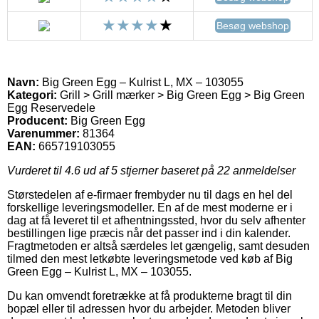
Besøg webshop
Navn:
Big Green Egg – Kulrist L, MX – 103055
Kategori:
Grill > Grill mærker > Big Green Egg > Big Green
Egg Reservedele
Producent:
Big Green Egg
Varenummer:
81364
EAN:
665719103055
Vurderet til
4.6
ud af 5 stjerner baseret på
22
anmeldelser
Størstedelen af e-firmaer frembyder nu til dags en hel del
forskellige leveringsmodeller. En af de mest moderne er i
dag at få leveret til et afhentningssted, hvor du selv afhenter
bestillingen lige præcis når det passer ind i din kalender.
Fragtmetoden er altså særdeles let gængelig, samt desuden
tilmed den mest letkøbte leveringsmetode ved køb af Big
Green Egg – Kulrist L, MX – 103055.
Du kan omvendt foretrække at få produkterne bragt til din
bopæl eller til adressen hvor du arbejder. Metoden bliver