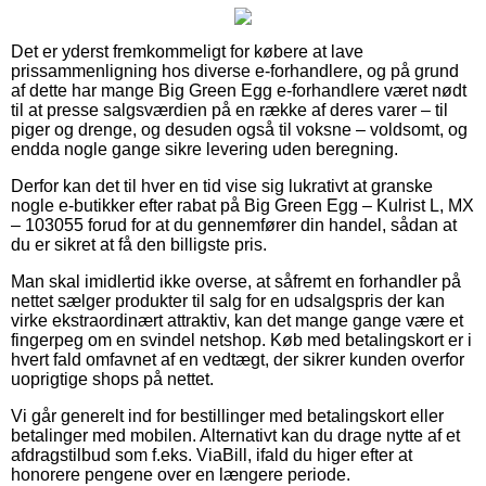
Det er yderst fremkommeligt for købere at lave
prissammenligning hos diverse e-forhandlere, og på grund
af dette har mange Big Green Egg e-forhandlere været nødt
til at presse salgsværdien på en række af deres varer – til
piger og drenge, og desuden også til voksne – voldsomt, og
endda nogle gange sikre levering uden beregning.
Derfor kan det til hver en tid vise sig lukrativt at granske
nogle e-butikker efter rabat på Big Green Egg – Kulrist L, MX
– 103055 forud for at du gennemfører din handel, sådan at
du er sikret at få den billigste pris.
Man skal imidlertid ikke overse, at såfremt en forhandler på
nettet sælger produkter til salg for en udsalgspris der kan
virke ekstraordinært attraktiv, kan det mange gange være et
fingerpeg om en svindel netshop. Køb med betalingskort er i
hvert fald omfavnet af en vedtægt, der sikrer kunden overfor
uoprigtige shops på nettet.
Vi går generelt ind for bestillinger med betalingskort eller
betalinger med mobilen. Alternativt kan du drage nytte af et
afdragstilbud som f.eks. ViaBill, ifald du higer efter at
honorere pengene over en længere periode.