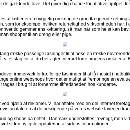
r de gældende love. Det giver dig chance for at blive hjulpet, fo
es at køber er omhyggelig omkring de grundlæggende retningsl
gen, som for eksempel hvilken returrettighed virksomheden har.
til enhver tid gemmer ens kvittering, så man når som helst kan bevi
 man shopper til en dreng eller pige.
n lang række passelige løsninger til at bese en række nuværend
r vi et slag for, at du betragter internet forretningens omtaler af 
over immervæk fortræffelige løsninger til at få indsigt i netbut
nge online webshops hvor det er muligt at frembringe en evalu
 tages i brug til at fornemme tilfredsheden hos kunderne.
 ved hjælp af reklamer. Vi har aftaler med en del internet foret
rovision ifald en af de besøgende på vores website laver en tran
bud og shops på nettet i Danmark understøttes jævnligt, men vi t
avet siden nyligste opdatering af sidens informationer.