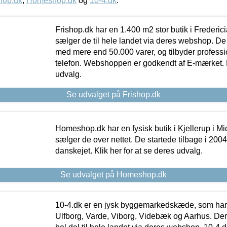
hop.dk
,
Homeshop.dk
og
10-4.dk
.
Frishop.dk har en 1.400 m2 stor butik i Frederic
sælger de til hele landet via deres webshop. De h
med mere end 50.000 varer, og tilbyder professi
telefon. Webshoppen er godkendt af E-mærket. Kl
udvalg.
Se udvalget på Frishop.dk
Homeshop.dk har en fysisk butik i Kjellerup i Mid
sælger de over nettet. De startede tilbage i 200
danskejet. Klik her for at se deres udvalg.
Se udvalget på Homeshop.dk
10-4.dk er en jysk byggemarkedskæde, som har 
Ulfborg, Varde, Viborg, Videbæk og Aarhus. De