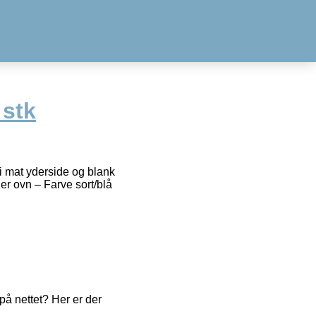
 stk
 i mat yderside og blank
ler ovn – Farve sort/blå
å nettet? Her er der