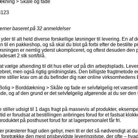
ækning > Skåle og fade
3123
jerner baseret på
32
anmeldelser
der til alt held diverse forskellige løsninger til levering. En a
n til en pakkeshop, og så skal du blot gå forbi efter de bestilte 
løsningen er nemlig yderst ukompliceret, og oftest desuden den pr
adesæt 2 stk sort/blå.
t vælge afsending til dit hus eller ud på din arbejdsplads. Leve
ret, men også rigtig gnidningsløs. Den billigste fragtmetode e
re stiller krav om at du befinder dig nær online virksomhedens
olig > Borddækning > Skåle og fade er selvfølgelig ret væsentlig 
e, og af den grund er det selvfølgelig afgørende at du ser den 
 stiller udsigt til 1 dags fragt på massevis af produkter, eksempe
id er forudsat at bestillingen anbringes forud for et fastsat klok
roduktet på posthuset forud for at lagerpersonalet får fri.
 præsterer fragt uden gebyr, men tit er det så nødvendigt at du 
foretrække den mest prisbevidste leveringstype, der ofte – hv