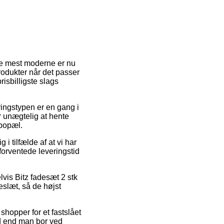
f de mest moderne er nu
produkter når det passer
isbilligste slags
ringstypen er en gang i
r unægtelig at hente
 bopæl.
i tilfælde af at vi har
forventede leveringstid
lvis Bitz fadesæt 2 stk
keslæt, så de højst
shopper for et fastslået
ad end man bor ved