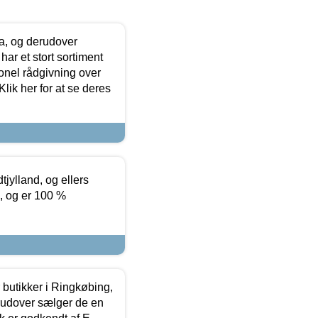
ia, og derudover
ar et stort sortiment
onel rådgivning over
ik her for at se deres
tjylland, og ellers
4, og er 100 %
butikker i Ringkøbing,
rudover sælger de en