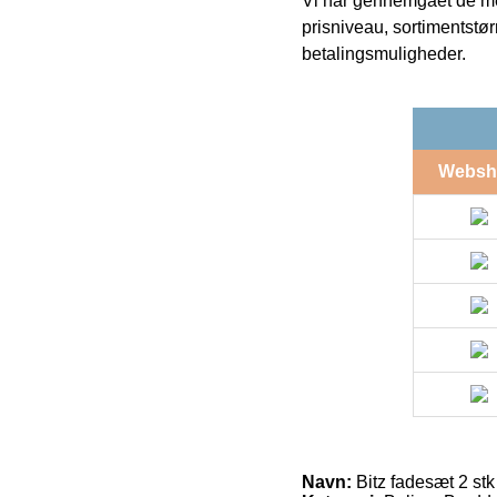
Vi har gennemgået de mes
prisniveau, sortimentstø
betalingsmuligheder.
Websh
Navn:
Bitz fadesæt 2 stk 