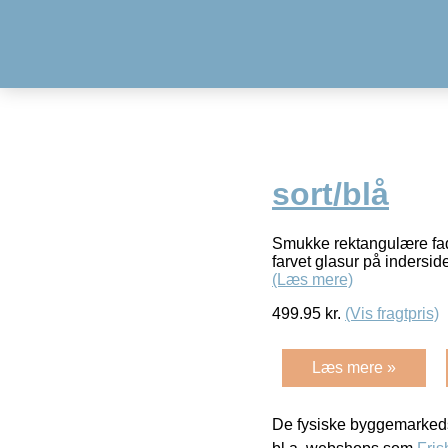
sort/blå
Smukke rektangulære fade 
farvet glasur på indersid
(Læs mere)
499.95
kr.
(Vis fragtpris)
Læs mere »
De fysiske byggemarkeds