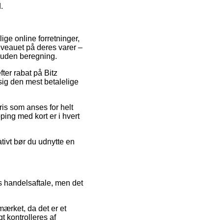
.
ige online forretninger,
niveauet på deres varer –
 uden beregning.
fter rabat på Bitz
 sig den mest betalelige
ris som anses for helt
ping med kort er i hvert
ativt bør du udnytte en
s handelsaftale, men det
-mærket, da det er et
t kontrolleres af