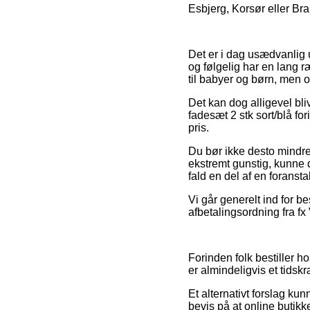
Esbjerg, Korsør eller Bra
Det er i dag usædvanlig u
og følgelig har en lang r
til babyer og børn, men 
Det kan dog alligevel bli
fadesæt 2 stk sort/blå fo
pris.
Du bør ikke desto mindre 
ekstremt gunstig, kunne d
fald en del af en foranst
Vi går generelt ind for b
afbetalingsordning fra fx
Forinden folk bestiller 
er almindeligvis et tidsk
Et alternativt forslag kun
bevis på at online butikk