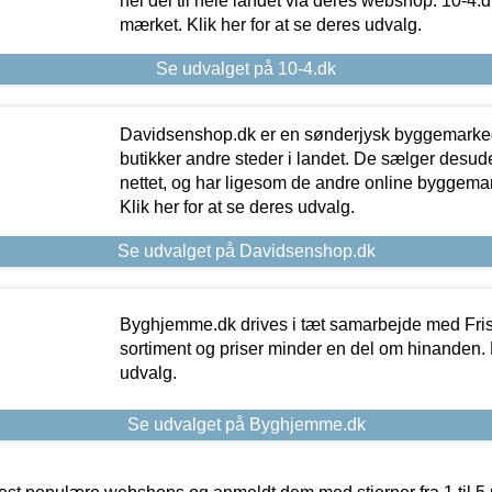
hel del til hele landet via deres webshop. 10-4.d
mærket. Klik her for at se deres udvalg.
Se udvalget på 10-4.dk
Davidsenshop.dk er en sønderjysk byggemark
butikker andre steder i landet. De sælger desud
nettet, og har ligesom de andre online byggemar
Klik her for at se deres udvalg.
Se udvalget på Davidsenshop.dk
Byghjemme.dk drives i tæt samarbejde med Fris
sortiment og priser minder en del om hinanden. K
udvalg.
Se udvalget på Byghjemme.dk