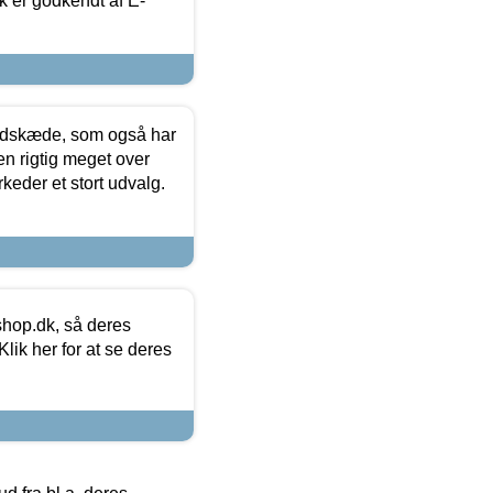
k er godkendt af E-
edskæde, som også har
en rigtig meget over
keder et stort udvalg.
hop.dk, så deres
lik her for at se deres