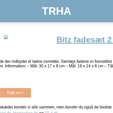
TRHA
Bitz fadesæt 2
der indbyder til lækre ovnretter. Stentøjs fadene er fremstillet
en. Information: – Mål: 30 x 17 x 8 cm – Mål: 19 x 14 x 6 cm – Tå
Køb nu »
kæder kender vi alle sammen, men kender du også de bedste p