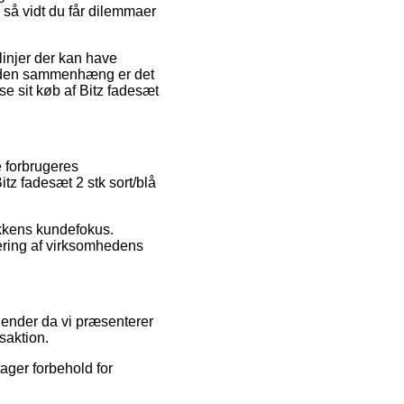
r så vidt du får dilemmaer
injer der kan have
 I den sammenhæng er det
se sit køb af Bitz fadesæt
e forbrugeres
Bitz fadesæt 2 stk sort/blå
ikkens kundefokus.
ering af virksomhedens
agender da vi præsenterer
saktion.
ager forbehold for