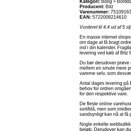
Kategori:
Bolig > Bordd
Producent:
Bitz
Varenummer:
7510916
EAN:
5722008214610
Vurderet til
4.4
ud af 5 st
En masse internet shops y
om dage at få bragt ordre
ind i din kalender. Fragt
levering ved køb af Bitz f
Du bør derudover prøve a
mellem en smule mere peb
varerne selv, som desvær
Antal dages levering på B
behov for ordren omgåend
for den respektive vare.
De fleste online varehuse
sort/blå, men som imidlert
sandsynligt kan nå at få p
Nogle enkelte webbutikker
beløb. Derudover kan du 