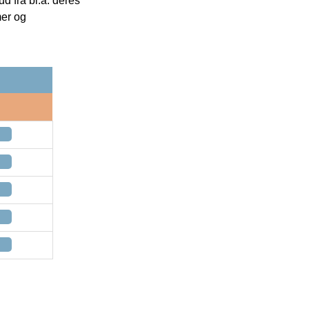
 fra bl.a. deres
mer og