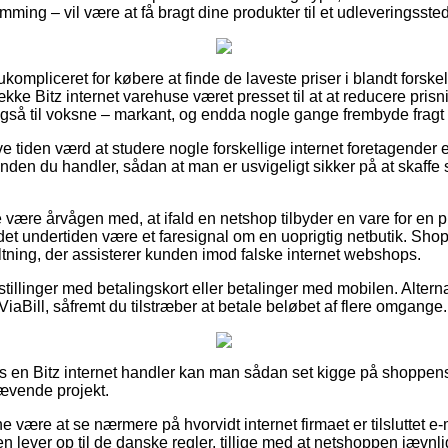
mming – vil være at få bragt dine produkter til et udleveringssted
kompliceret for købere at finde de laveste priser i blandt forskell
ække Bitz internet varehuse været presset til at at reducere pris
også til voksne – markant, og endda nogle gange frembyde fragt
ve tiden værd at studere nogle forskellige internet foretagender e
rinden du handler, sådan at man er usvigeligt sikker på at skaffe
være årvågen med, at ifald en netshop tilbyder en vare for en p
et undertiden være et faresignal om en uoprigtig netbutik. Shop
altning, der assisterer kunden imod falske internet webshops.
estillinger med betalingskort eller betalinger med mobilen. Altern
 ViaBill, såfremt du tilstræber at betale beløbet af flere omgange.
hos en Bitz internet handler kan man sådan set kigge på shoppen
rævende projekt.
ne være at se nærmere på hvorvidt internet firmaet er tilsluttet e
en lever op til de danske regler, tillige med at netshoppen jævnlig