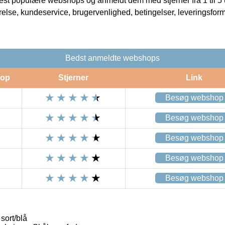
t populære webshops og anmeldt dem med stjerner fra 1 til 5 ud
rrelse, kundeservice, brugervenlighed, betingelser, leveringsfor
Bedst anmeldte webshops
op
Stjerner
Link
Besøg webshop
Besøg webshop
Besøg webshop
Besøg webshop
Besøg webshop
sort/blå