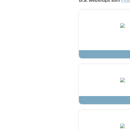
bl.a. webshops som
Fris