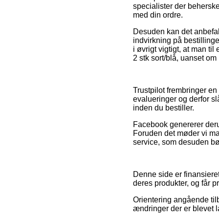
specialister der beherske
med din ordre.
Desuden kan det anbefal
indvirkning på bestillin
i øvrigt vigtigt, at man 
2 stk sort/blå, uanset om
Trustpilot frembringer e
evalueringer og derfor slå
inden du bestiller.
Facebook genererer derud
Foruden det møder vi ma
service, som desuden bør
Denne side er finansieret
deres produkter, og får p
Orientering angående til
ændringer der er blevet l