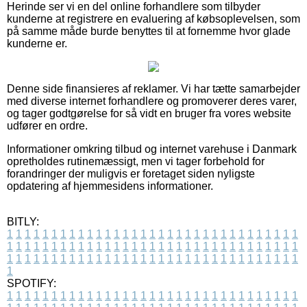
Herinde ser vi en del online forhandlere som tilbyder
kunderne at registrere en evaluering af købsoplevelsen, som
på samme måde burde benyttes til at fornemme hvor glade
kunderne er.
Denne side finansieres af reklamer. Vi har tætte samarbejder
med diverse internet forhandlere og promoverer deres varer,
og tager godtgørelse for så vidt en bruger fra vores website
udfører en ordre.
Informationer omkring tilbud og internet varehuse i Danmark
opretholdes rutinemæssigt, men vi tager forbehold for
forandringer der muligvis er foretaget siden nyligste
opdatering af hjemmesidens informationer.
BITLY:
1
1
1
1
1
1
1
1
1
1
1
1
1
1
1
1
1
1
1
1
1
1
1
1
1
1
1
1
1
1
1
1
1
1
1
1
1
1
1
1
1
1
1
1
1
1
1
1
1
1
1
1
1
1
1
1
1
1
1
1
1
1
1
1
1
1
1
1
1
1
1
1
1
1
1
1
1
1
1
1
1
1
1
1
1
1
1
1
1
1
1
1
1
1
1
1
1
1
1
1
SPOTIFY:
1
1
1
1
1
1
1
1
1
1
1
1
1
1
1
1
1
1
1
1
1
1
1
1
1
1
1
1
1
1
1
1
1