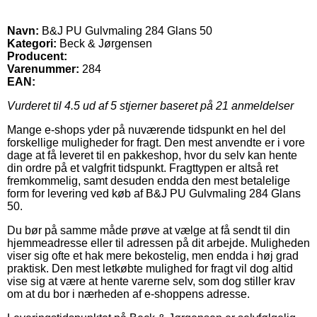
Navn:
B&J PU Gulvmaling 284 Glans 50
Kategori:
Beck & Jørgensen
Producent:
Varenummer:
284
EAN:
Vurderet til
4.5
ud af 5 stjerner baseret på
21
anmeldelser
Mange e-shops yder på nuværende tidspunkt en hel del
forskellige muligheder for fragt. Den mest anvendte er i vore
dage at få leveret til en pakkeshop, hvor du selv kan hente
din ordre på et valgfrit tidspunkt. Fragttypen er altså ret
fremkommelig, samt desuden endda den mest betalelige
form for levering ved køb af B&J PU Gulvmaling 284 Glans
50.
Du bør på samme måde prøve at vælge at få sendt til din
hjemmeadresse eller til adressen på dit arbejde. Muligheden
viser sig ofte et hak mere bekostelig, men endda i høj grad
praktisk. Den mest letkøbte mulighed for fragt vil dog altid
vise sig at være at hente varerne selv, som dog stiller krav
om at du bor i nærheden af e-shoppens adresse.