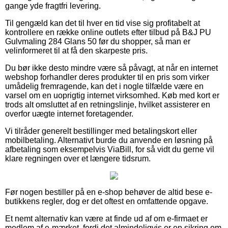
gange yde fragtfri levering.
Til gengæld kan det til hver en tid vise sig profitabelt at
kontrollere en række online outlets efter tilbud på B&J PU
Gulvmaling 284 Glans 50 før du shopper, så man er
velinformeret til at få den skarpeste pris.
Du bør ikke desto mindre være så påvagt, at når en internet
webshop forhandler deres produkter til en pris som virker
umådelig fremragende, kan det i nogle tilfælde være en
varsel om en uoprigtig internet virksomhed. Køb med kort er
trods alt omsluttet af en retningslinje, hvilket assisterer en
overfor uægte internet foretagender.
Vi tilråder generelt bestillinger med betalingskort eller
mobilbetaling. Alternativt burde du anvende en løsning på
afbetaling som eksempelvis ViaBill, for så vidt du gerne vil
klare regningen over et længere tidsrum.
Før nogen bestiller på en e-shop behøver de altid bese e-
butikkens regler, dog er det oftest en omfattende opgave.
Et nemt alternativ kan være at finde ud af om e-firmaet er
medlem af e-mærket, fordi det almindeligvis er en sikring om