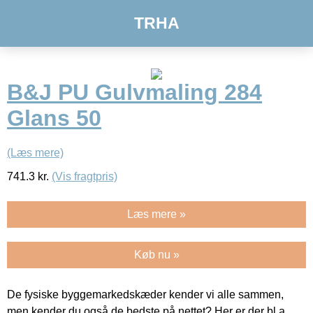
TRHA
B&J PU Gulvmaling 284
Glans 50
(Læs mere)
741.3
kr.
(Vis fragtpris)
Læs mere »
Køb nu »
De fysiske byggemarkedskæder kender vi alle sammen,
men kender du også de bedste på nettet? Her er der bl.a.