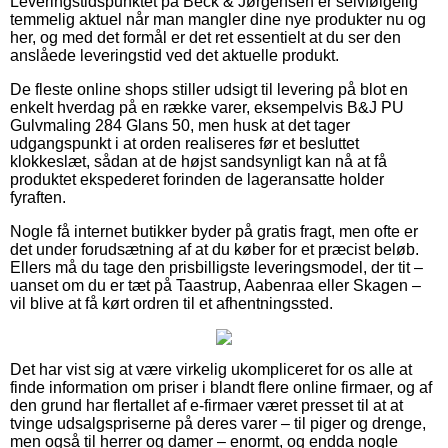
Leveringstidspunktet på Beck & Jørgensen er selvfølgelig
temmelig aktuel når man mangler dine nye produkter nu og
her, og med det formål er det ret essentielt at du ser den
anslåede leveringstid ved det aktuelle produkt.
De fleste online shops stiller udsigt til levering på blot en
enkelt hverdag på en række varer, eksempelvis B&J PU
Gulvmaling 284 Glans 50, men husk at det tager
udgangspunkt i at orden realiseres før et besluttet
klokkeslæt, sådan at de højst sandsynligt kan nå at få
produktet ekspederet forinden de lageransatte holder
fyraften.
Nogle få internet butikker byder på gratis fragt, men ofte er
det under forudsætning af at du køber for et præcist beløb.
Ellers må du tage den prisbilligste leveringsmodel, der tit –
uanset om du er tæt på Taastrup, Aabenraa eller Skagen –
vil blive at få kørt ordren til et afhentningssted.
Det har vist sig at være virkelig ukompliceret for os alle at
finde information om priser i blandt flere online firmaer, og af
den grund har flertallet af e-firmaer været presset til at at
tvinge udsalgspriserne på deres varer – til piger og drenge,
men også til herrer og damer – enormt, og endda nogle