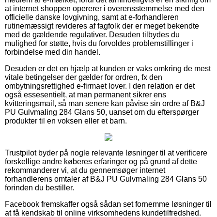
at internet shoppen opererer i overensstemmelse med den
officielle danske lovgivning, samt at e-forhandleren
rutinemæssigt revideres af fagfolk der er meget bekendte
med de gældende regulativer. Desuden tilbydes du
mulighed for støtte, hvis du forvoldes problemstillinger i
forbindelse med din handel.
Desuden er det en hjælp at kunden er vaks omkring de mest
vitale betingelser der gælder for ordren, fx den
ombytningsrettighed e-firmaet lover. I den relation er det
også essesentielt, at man permanent sikrer ens
kvitteringsmail, så man senere kan påvise sin ordre af B&J
PU Gulvmaling 284 Glans 50, uanset om du efterspørger
produkter til en voksen eller et barn.
Trustpilot byder på nogle relevante løsninger til at verificere
forskellige andre køberes erfaringer og på grund af dette
rekommanderer vi, at du gennemsøger internet
forhandlerens omtaler af B&J PU Gulvmaling 284 Glans 50
forinden du bestiller.
Facebook fremskaffer også sådan set fornemme løsninger til
at få kendskab til online virksomhedens kundetilfredshed.