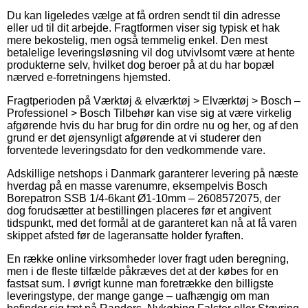
Du kan ligeledes vælge at få ordren sendt til din adresse
eller ud til dit arbejde. Fragtformen viser sig typisk et hak
mere bekostelig, men også temmelig enkel. Den mest
betalelige leveringsløsning vil dog utvivlsomt være at hente
produkterne selv, hvilket dog beroer på at du har bopæl
nærved e-forretningens hjemsted.
Fragtperioden på Værktøj & elværktøj > Elværktøj > Bosch –
Professionel > Bosch Tilbehør kan vise sig at være virkelig
afgørende hvis du har brug for din ordre nu og her, og af den
grund er det øjensynligt afgørende at vi studerer den
forventede leveringsdato for den vedkommende vare.
Adskillige netshops i Danmark garanterer levering på næste
hverdag på en masse varenumre, eksempelvis Bosch
Borepatron SSB 1/4-6kant Ø1-10mm – 2608572075, der
dog forudsætter at bestillingen placeres før et angivent
tidspunkt, med det formål at de garanteret kan nå at få varen
skippet afsted før de lageransatte holder fyraften.
En række online virksomheder lover fragt uden beregning,
men i de fleste tilfælde påkræves det at der købes for en
fastsat sum. I øvrigt kunne man foretrække den billigste
leveringstype, der mange gange – uafhængig om man