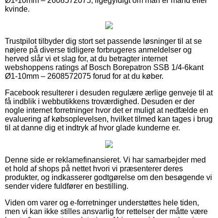
Ø1-10mm – 2608572075, ligegyldigt om man er mand eller
kvinde.
Trustpilot tilbyder dig stort set passende løsninger til at se
nøjere på diverse tidligere forbrugeres anmeldelser og
herved slår vi et slag for, at du betragter internet
webshoppens ratings af Bosch Borepatron SSB 1/4-6kant
Ø1-10mm – 2608572075 forud for at du køber.
Facebook resulterer i desuden regulære ærlige genveje til at
få indblik i webbutikkens troværdighed. Desuden er der
nogle internet forretninger hvor det er muligt at nedfælde en
evaluering af købsoplevelsen, hvilket tilmed kan tages i brug
til at danne dig et indtryk af hvor glade kunderne er.
Denne side er reklamefinansieret. Vi har samarbejder med
et hold af shops på nettet hvori vi præsenterer deres
produkter, og indkasserer godtgørelse om den besøgende vi
sender videre fuldfører en bestilling.
Viden om varer og e-forretninger understøttes hele tiden,
men vi kan ikke stilles ansvarlig for rettelser der måtte være