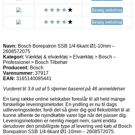
Besøg webshop
Besøg webshop
Navn:
Bosch Borepatron SSB 1/4-6kant Ø1-10mm –
2608572075
Kategori:
Værktøj & elværktøj > Elværktøj > Bosch –
Professionel > Bosch Tilbehør
Producent:
Bosch
Varenummer:
37917
EAN:
3165140085441
Vurderet til
3.6
ud af 5 stjerner baseret på
46
anmeldelser
En lang række online selskaber foreslår til alt held mange
forskellige leveringsmetoder. En yndling er nu til dags
udleveringssteder, fordi det så giver dig god fleksibilitet til at
kunne afhente de nyindkøbte varer lige når det passer dig.
Leveringsmetoden er nemlig meget nem, samt endda
derudover den prisbilligste type af levering ved køb af Bosch
Borepatron SSB 1/4-6kant Ø1-10mm – 2608572075.