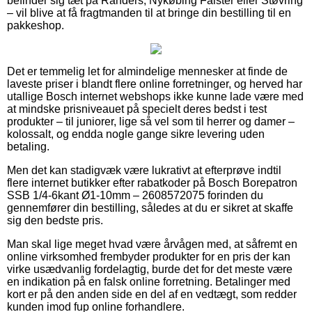
befinder sig tæt på Randers, Nykøbing Falster eller Støvring
– vil blive at få fragtmanden til at bringe din bestilling til en
pakkeshop.
Det er temmelig let for almindelige mennesker at finde de
laveste priser i blandt flere online forretninger, og herved har
utallige Bosch internet webshops ikke kunne lade være med
at mindske prisniveauet på specielt deres bedst i test
produkter – til juniorer, lige så vel som til herrer og damer –
kolossalt, og endda nogle gange sikre levering uden
betaling.
Men det kan stadigvæk være lukrativt at efterprøve indtil
flere internet butikker efter rabatkoder på Bosch Borepatron
SSB 1/4-6kant Ø1-10mm – 2608572075 forinden du
gennemfører din bestilling, således at du er sikret at skaffe
sig den bedste pris.
Man skal lige meget hvad være årvågen med, at såfremt en
online virksomhed frembyder produkter for en pris der kan
virke usædvanlig fordelagtig, burde det for det meste være
en indikation på en falsk online forretning. Betalinger med
kort er på den anden side en del af en vedtægt, som redder
kunden imod fup online forhandlere.