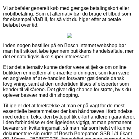
Vi anbefaler generelt køb med gængse betalingskort eller
mobilbetaling. Som et alternativ bør du bruge et tilbud som
for eksempel ViaBill, for så vidt du higer efter at betale
beløbet over tid.
Inden nogen bestiller på en Bosch internet webshop bør
man helt sikkert løbe igennem butikkens handelsaftale, men
det er naturligvis ikke super interessant.
Et andet alternativ kunne derfor være at tjekke om online
butikken er medlem af e-mærke ordningen, som kan være
en angivelse af at e-handlen forsvarer gældende dansk
lovgivning, samt at den undertiden tilses af eksperter som
kender til vilkårene. Det giver dig chance for støtte, hvis du
oplever besvær med din shopping.
Tillige er det at foretrække at man er på vagt for de mest
essentielle bestemmelser der kan håndhæves i forbindelse
med ordren, f.eks. den byttepolitik e-forhandleren garanterer.
I den forbindelse er det ligeledes vigtigt, at man permanent
bevarer sin kvitteringsmail, så man når som helst vil kunne
dokumentere sin ordre af Bosch Borepatron SSB 1/4-6kant