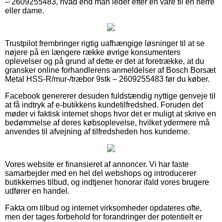
– 2609255483, hvad end man leder efter en vare til en herre
eller dame.
Trustpilot frembringer rigtig uafhængige løsninger til at se
nøjere på en længere række øvrige konsumenters
oplevelser og på grund af dette er det at foretrække, at du
gransker online forhandlerens anmeldelser af Bosch Borsæt
Metal HSS-R/mur-/træbor 9stk – 2609255483 før du køber.
Facebook genererer desuden fuldstændig nyttige genveje til
at få indtryk af e-butikkens kundetilfredshed. Foruden det
møder vi faktisk internet shops hvor det er muligt at skrive en
bedømmelse af deres købsoplevelse, hvilket ydermere må
anvendes til afvejning af tilfredsheden hos kunderne.
Vores website er finansieret af annoncer. Vi har faste
samarbejder med en hel del webshops og introducerer
butikkernes tilbud, og indtjener honorar ifald vores brugere
udfører en handel.
Fakta om tilbud og internet virksomheder opdateres ofte,
men der tages forbehold for forandringer der potentielt er