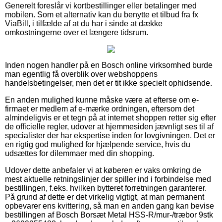
Generelt foreslår vi kortbestillinger eller betalinger med
mobilen. Som et alternativ kan du benytte et tilbud fra fx
ViaBill, i tilfælde af at du har i sinde at dække
omkostningerne over et længere tidsrum.
Inden nogen handler på en Bosch online virksomhed burde
man egentlig få overblik over webshoppens
handelsbetingelser, men det er tit ikke specielt ophidsende.
En anden mulighed kunne måske være at efterse om e-
firmaet er medlem af e-mærke ordningen, eftersom det
almindeligvis er et tegn på at internet shoppen retter sig efter
de officielle regler, udover at hjemmesiden jævnligt ses til af
specialister der har ekspertise inden for lovgivningen. Det er
en rigtig god mulighed for hjælpende service, hvis du
udsættes for dilemmaer med din shopping.
Udover dette anbefaler vi at køberen er vaks omkring de
mest aktuelle retningslinjer der spiller ind i forbindelse med
bestillingen, f.eks. hvilken bytteret forretningen garanterer.
På grund af dette er det virkelig vigtigt, at man permanent
opbevarer ens kvittering, så man en anden gang kan bevise
bestillingen af Bosch Borsæt Metal HSS-R/mur-/træbor 9stk