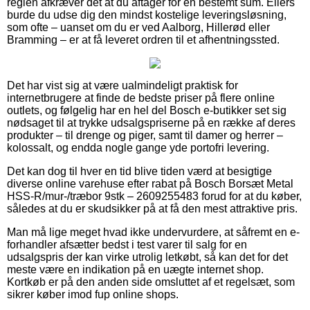
reglen afkræver det at du aftager for en bestemt sum. Ellers
burde du udse dig den mindst kostelige leveringsløsning,
som ofte – uanset om du er ved Aalborg, Hillerød eller
Bramming – er at få leveret ordren til et afhentningssted.
Det har vist sig at være ualmindeligt praktisk for
internetbrugere at finde de bedste priser på flere online
outlets, og følgelig har en hel del Bosch e-butikker set sig
nødsaget til at trykke udsalgspriserne på en række af deres
produkter – til drenge og piger, samt til damer og herrer –
kolossalt, og endda nogle gange yde portofri levering.
Det kan dog til hver en tid blive tiden værd at besigtige
diverse online varehuse efter rabat på Bosch Borsæt Metal
HSS-R/mur-/træbor 9stk – 2609255483 forud for at du køber,
således at du er skudsikker på at få den mest attraktive pris.
Man må lige meget hvad ikke undervurdere, at såfremt en e-
forhandler afsætter bedst i test varer til salg for en
udsalgspris der kan virke utrolig letkøbt, så kan det for det
meste være en indikation på en uægte internet shop.
Kortkøb er på den anden side omsluttet af et regelsæt, som
sikrer køber imod fup online shops.