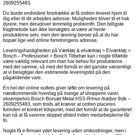
2609255483.
Du burde endvidere foretrække at få ordren leveret hjem til
dig eller til dit arbejdes adresse. Muligheden bliver tit et hak
dyrere, men derudover temmelig problemfri. Den billigste
fragtmetode kan ikke benægtes at være at hente
produkterne selv, men den løsning beroer på at du har
bopæl lige ved online forretningens adresse.
Leveringshastigheden på Værktøj & elværktøj > Elværktøj >
Bosch – Professionel > Bosch Tilbehør kan i nogle tilfælde
være vældig relevant om man har behov for produkterne
med det samme, så med det formål er det ganske væsentligt
at vi besigtiger den estimerede leveringstid på den
pågældende vare.
En hel del online outlets giver løfte om levering på
næstkommende hverdag på mange af shoppens varer,
eksempelvis Bosch Borsæt Metal HSS-R/mur-/træbor 9stk –
2609255483, som trods alt kræver at ordren placeres
forinden et konkret tidspunkt, med det formål at de garanteret
kan nå at få varerne skippet afsted inden medarbejderne får
fri.
Nogle få e-firmaer yder levering uden omkostninger, men i