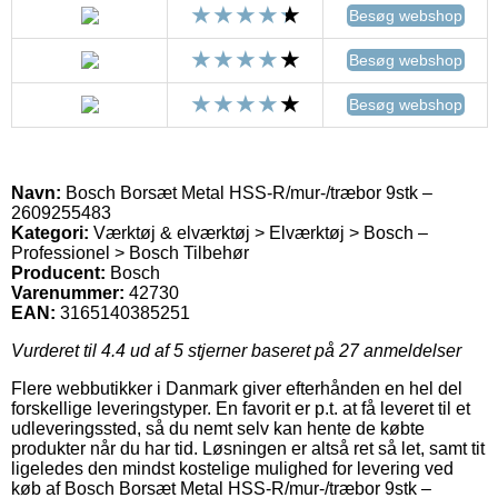
Besøg webshop
Besøg webshop
Besøg webshop
Navn:
Bosch Borsæt Metal HSS-R/mur-/træbor 9stk –
2609255483
Kategori:
Værktøj & elværktøj > Elværktøj > Bosch –
Professionel > Bosch Tilbehør
Producent:
Bosch
Varenummer:
42730
EAN:
3165140385251
Vurderet til
4.4
ud af 5 stjerner baseret på
27
anmeldelser
Flere webbutikker i Danmark giver efterhånden en hel del
forskellige leveringstyper. En favorit er p.t. at få leveret til et
udleveringssted, så du nemt selv kan hente de købte
produkter når du har tid. Løsningen er altså ret så let, samt tit
ligeledes den mindst kostelige mulighed for levering ved
køb af Bosch Borsæt Metal HSS-R/mur-/træbor 9stk –