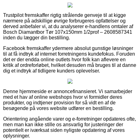
Trustpilot fremskaffer rigtig strålende genveje til at kigge
nærmere på adskillige øvrige forbrugeres opfattelser og
derved anbefaler vi, at du analyserer e-handlens omtaler af
Bosch Diamantbor Tør 107x150mm 1/2prof – 2608587341
inden du lægger din bestilling.
Facebook fremskaffer ydermere absolut gunstige løsninger
til at få indtryk af internet forretningens kundefokus. Foruden
det er der endda online outlets hvor folk kan aflevere en
kritik af ordreforløbet, hvilket desuden må bruges til at danne
dig et indtryk af tidligere kunders oplevelser.
Denne hjemmeside er annoncefinansieret. Vi samarbejder
med et hav af online webshops hvor vi formidler deres
produkter, og indtjener provision for så vidt en af de
besøgende på vores website udfører en bestilling.
Orientering angående varer og e-forretninger opdateres ofte,
men man kan ikke stille os ansvarlig for justeringer der
potentielt er iværksat siden nyligste opdatering af vores
oplysninger.