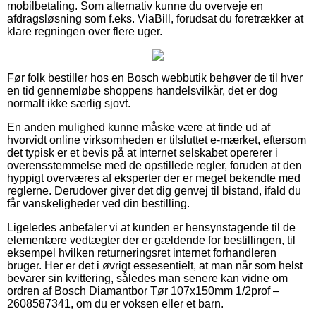
mobilbetaling. Som alternativ kunne du overveje en
afdragsløsning som f.eks. ViaBill, forudsat du foretrækker at
klare regningen over flere uger.
Før folk bestiller hos en Bosch webbutik behøver de til hver
en tid gennemløbe shoppens handelsvilkår, det er dog
normalt ikke særlig sjovt.
En anden mulighed kunne måske være at finde ud af
hvorvidt online virksomheden er tilsluttet e-mærket, eftersom
det typisk er et bevis på at internet selskabet opererer i
overensstemmelse med de opstillede regler, foruden at den
hyppigt overværes af eksperter der er meget bekendte med
reglerne. Derudover giver det dig genvej til bistand, ifald du
får vanskeligheder ved din bestilling.
Ligeledes anbefaler vi at kunden er hensynstagende til de
elementære vedtægter der er gældende for bestillingen, til
eksempel hvilken returneringsret internet forhandleren
bruger. Her er det i øvrigt essesentielt, at man når som helst
bevarer sin kvittering, således man senere kan vidne om
ordren af Bosch Diamantbor Tør 107x150mm 1/2prof –
2608587341, om du er voksen eller et barn.