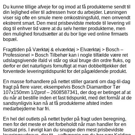
Du kunne tillige afveje for og imod at få produkterne sendt til
din lejlighed eller til adressen hvor du arbejder. Løsningen
viser sig ofte en smule mere omkostningsfuld, men omvendt
ekstremt smart. Den mest prisbevidste metode til levering vil
dog til enhver tid være at du selv henter produkterne, men
den mulighed forudsætter at du bor lige ved online firmaets
bopæl.
Fragttiden på Værktøj & elværktøj > Elværktøj > Bosch –
Professionel > Bosch Tilbehør kan i nogle tilfælde være ret
udslagsgivende ifald vi står og skal bruge din ordre fluks, og
derfor er det naturligvis fornuftigt at man dobbelttjekker det
forventede leveringstidspunkt for det pågældende produkt.
En masse forhandlere på nettet stiller garanti om dag-til-dag
fragt på flere varer, eksempelvis Bosch Diamantbor Tør
107x150mm 1/2prof – 2608587341, der dog er betinget af at
du når at bestille inden et fast tidspunkt, med det formål at de
sandsynligvis kan nå at få produkterne afsted inden
medarbejderne har fri.
En hel del outlets på nettet byder på fragt uden beregning,
men for det meste er det forbeholdt når man handler for en
fastsat pris. I øvrigt kan du snuppe den mest prisbevidste