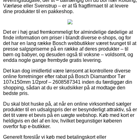
leveringsudgave, der tit – uafhængig om du bor nær Kolding,
Værløse eller Svenstrup – er at få fragtfirmaet til at levere
dine produkter til en pakkeshop.
Det er i høj grad fremkommeligt for almindelige dødelige at
finde information om priser i blandt diverse e-shops, og for
det har en lang række Bosch webbutikker været tvunget til at
presse salgspriserne på en række af deres produkter – til
børn og babyer, og desuden også til voksne – voldsomt, og
endda nogle gange frembyde gratis levering.
Det kan dog imidlertid være lønsomt at kontrollere diverse
online forretninger efter rabat på Bosch Diamantbor Tør
107x150mm 1/2prof – 2608587341 inden du færdiggør din
shopping, sådan at du er skudsikker på at modtage den
bedste pris.
Du skal blot huske på, at når en online virksomhed sælger
produkter til en udsalgspris der er besynderligt attraktiv, så er
det tit være et bevis på en uægte webshop. Køb med kort er
heldigvis en del af en lov, hvilket begunstiger køberen
overfor fup e-butikker.
Generelt foreslår vi køb med betalingskort eller