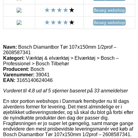
Besøg webshop
Besøg webshop
Navn:
Bosch Diamantbor Tør 107x150mm 1/2prof –
2608587341
Kategori:
Værktøj & elværktøj > Elværktøj > Bosch –
Professionel > Bosch Tilbehør
Producent:
Bosch
Varenummer:
39041
EAN:
3165140624046
Vurderet til
4.8
ud af 5 stjerner baseret på
33
anmeldelser
En stor portion webshops i Danmark frembyder nu til dags
alverdens former for levering. Det mest almindelige er i
øjeblikket udleveringssteder, og så skal du blot gå forbi efter
de nyindkøbte produkter den dag der passer dig.
Fragtløsningen er jo super let gængelig, samt mange gange
endvidere den mest prisbevidste leveringsmanér ved køb af
Bosch Diamantbor Tør 107x150mm 1/2prof – 2608587341.