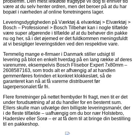
problemfri. Den mest letkøbte fragttype vil dog til enhver tid
være at du selv henter ordren, men det beroer på at du har
bopæl i nærheden af online forretningens lager.
Leveringsdygtigheden på Værktøj & elværktøj > Elværktøj >
Bosch – Professionel > Bosch Tilbehør kan i nogle tilfælde
være super afgørende i tilfælde af at du behøver din pakke
nu og her, så i det øjemed er det fuldkommen meningsfuldt
at vi besigtiger leveringstiden ved den respektive vare.
Temmelig mange e-firmaer i Danmark stiller udsigt til
levering på blot en enkelt hverdag på en lang række af deres
varenumre, eksempelvis Bosch Flisebor Expert 7x80mm –
2608587163, som trods alt er afhængig af at handlen
gemmenføres forinden et konkret klokkeslæt, så de
garanteret kan nå at få varerne distribueret før
lagerpersonalet får fri.
Flere forretninger på nettet frembyder fri fragt, men tit er det
under forudsætning af at du handler for en bestemt sum.
Ellers skulle man udvælge den billigste leveringsmanér, der
i de fleste tilfælde – uafhængig om du bor nær Holstebro,
Haderslev eller Sorø – er at få dem til at bringe din bestilling
til en pakkeshop.