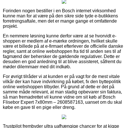
Forinden nogen bestiller i en Bosch internet virksomhed
kunne man for at være på den sikre side tyde e-butikkens
forretningsaftale, men det er mange gange et omfattende
projekt.
En nemmere løsning kunne derfor være at se hvorvidt e-
shoppen er medlem af e-mærke ordningen, hvilket skulle
være et billede på at e-firmaet efterlever de officielle danske
regler, samt at online webshoppen fra tid til anden ses til af
fagmænd der behersker de gældende regulativer. Dette er
desuden en god anledning til at blive assisteret, såfremt du
møder dilemmaer med dit indkøb.
For øvrigt tilråder vi at kunden er på vagt for de mest vitale
vilkår der kan have indvirkning på købet, fx den byttepolitik
online webshoppen tilbyder. På grund af dette er det på
samme måde relevant, at man stadig opbevarer sin faktura,
så man fremadrettet vil kunne vidne om sit køb af Bosch
Flisebor Expert 7x80mm – 2608587163, uanset om du skal
købe en gave til en pige eller dreng.
Trustpilot frembyder ultra uafhængige chancer for at kigge