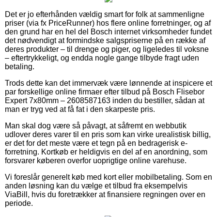
Det er jo efterhånden vældig smart for folk at sammenligne
priser (via fx PriceRunner) hos flere online forretninger, og af
den grund har en hel del Bosch internet virksomheder fundet
det nødvendigt at formindske salgspriserne på en række af
deres produkter – til drenge og piger, og ligeledes til voksne
– eftertrykkeligt, og endda nogle gange tilbyde fragt uden
betaling.
Trods dette kan det immervæk være lønnende at inspicere et
par forskellige online firmaer efter tilbud på Bosch Flisebor
Expert 7x80mm – 2608587163 inden du bestiller, sådan at
man er tryg ved at få fat i den skarpeste pris.
Man skal dog være så påvagt, at såfremt en webbutik
udlover deres varer til en pris som kan virke urealistisk billig,
er det for det meste være et tegn på en bedragerisk e-
forretning. Kortkøb er heldigvis en del af en anordning, som
forsvarer køberen overfor uoprigtige online varehuse.
Vi foreslår generelt køb med kort eller mobilbetaling. Som en
anden løsning kan du vælge et tilbud fra eksempelvis
ViaBill, hvis du foretrækker at finansiere regningen over en
periode.