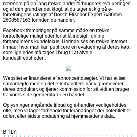
nærmere på en lang række andre forbrugeres evalueringer
og af den grund er det klogt, at du tager et kig på e-
forretningens ratings af Bosch Flisebor Expert 7x80mm –
2608587163 forinden du handler.
Facebook frembringer på samme måde en række
fortræffelige muligheder for at få indsigt i online
forhandlerens kundefokus. Herinde ses en række internet
firmaer hvor man kan publicere en evaluering af deres køb,
som ligeledes må tages i brug til at afveje
kundetilfredsheden.
Websitet er finansieret af annonceindtægter. Vi har et tæt
samarbejde med en del e-forhandlere når vi promoverer
deres produkter, og tjener kommission for så vidt en bruger
fra vores side gennemfører en handel.
Oplysninger angående tilbud og e-handler vedligeholdes
ofte, men vi tager forbehold for forandringer der potentielt er
udført efter sidste opdatering af hjemmesidens data.
BITLY: