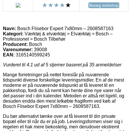
Besøg webshop
Navn:
Bosch Flisebor Expert 7x80mm – 2608587163
Kategori:
Værktøj & elværktøj > Elværktøj > Bosch –
Professionel > Bosch Tilbehør
Producent:
Bosch
Varenummer:
39008
EAN:
3165140599245
Vurderet til
4.1
ud af 5 stjerner baseret på
35
anmeldelser
Mange forretninger på nettet foreslår på nuværende
tidspunkt diverse forskellige leveringsmidler. En af de mest
moderne er på nuværende tidspunkt at få leveret til en
pakkeshop, fordi du så nemt kan hente dine nye varer når
det passer ind i din kalender. Metoden er altså ret ligetil, og
desuden endda den mest letkøbte fragtform ved køb af
Bosch Flisebor Expert 7x80mm – 2608587163.
Du bør alternativt tænke over at få leveret til din private
bopæl eller til når du er på job. Leveringsformen viser sig i
regelen et hak mere bekostelig, men derudover ekstremt