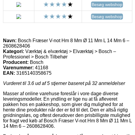
Besøg webshop
Besøg webshop
Navn:
Bosch Fræser V-not Hm 8 Mm Ø 11 Mm L 14 Mm 6 –
2608628406
Kategori:
Værktøj & elværktøj > Elværktøj > Bosch –
Professionel > Bosch Tilbehør
Producent:
Bosch
Varenummer:
41168
EAN:
3165140358675
Vurderet til
3.6
ud af 5 stjerner baseret på
32
anmeldelser
Masser af online varehuse foreslår i vore dage diverse
leveringsmodeller. En yndling er lige nu at få afleveret
pakken hos en pakkeshop, som giver dig mulighed for at
hente dine produkter når der er tid til det. Den er altså rigtig
gnidningsløs, og oftest derudover den prisbilligste mulighed
for fragt ved køb af Bosch Fræser V-not Hm 8 Mm Ø 11 Mm L
14 Mm 6 – 2608628406.