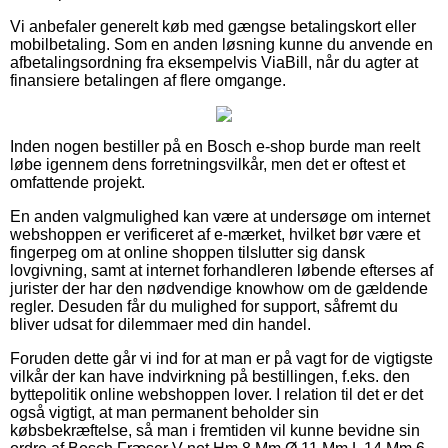
Vi anbefaler generelt køb med gængse betalingskort eller
mobilbetaling. Som en anden løsning kunne du anvende en
afbetalingsordning fra eksempelvis ViaBill, når du agter at
finansiere betalingen af flere omgange.
Inden nogen bestiller på en Bosch e-shop burde man reelt
løbe igennem dens forretningsvilkår, men det er oftest et
omfattende projekt.
En anden valgmulighed kan være at undersøge om internet
webshoppen er verificeret af e-mærket, hvilket bør være et
fingerpeg om at online shoppen tilslutter sig dansk
lovgivning, samt at internet forhandleren løbende efterses af
jurister der har den nødvendige knowhow om de gældende
regler. Desuden får du mulighed for support, såfremt du
bliver udsat for dilemmaer med din handel.
Foruden dette går vi ind for at man er på vagt for de vigtigste
vilkår der kan have indvirkning på bestillingen, f.eks. den
byttepolitik online webshoppen lover. I relation til det er det
også vigtigt, at man permanent beholder sin
købsbekræftelse, så man i fremtiden vil kunne bevidne sin