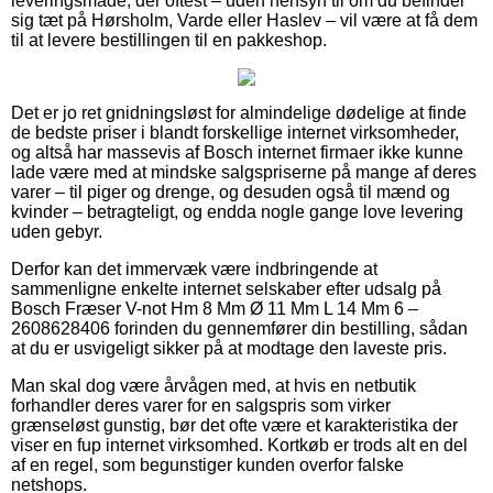
leveringsmåde, der oftest – uden hensyn til om du befinder
sig tæt på Hørsholm, Varde eller Haslev – vil være at få dem
til at levere bestillingen til en pakkeshop.
Det er jo ret gnidningsløst for almindelige dødelige at finde
de bedste priser i blandt forskellige internet virksomheder,
og altså har massevis af Bosch internet firmaer ikke kunne
lade være med at mindske salgspriserne på mange af deres
varer – til piger og drenge, og desuden også til mænd og
kvinder – betragteligt, og endda nogle gange love levering
uden gebyr.
Derfor kan det immervæk være indbringende at
sammenligne enkelte internet selskaber efter udsalg på
Bosch Fræser V-not Hm 8 Mm Ø 11 Mm L 14 Mm 6 –
2608628406 forinden du gennemfører din bestilling, sådan
at du er usvigeligt sikker på at modtage den laveste pris.
Man skal dog være årvågen med, at hvis en netbutik
forhandler deres varer for en salgspris som virker
grænseløst gunstig, bør det ofte være et karakteristika der
viser en fup internet virksomhed. Kortkøb er trods alt en del
af en regel, som begunstiger kunden overfor falske
netshops.