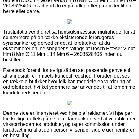
ordre af Bosch Fræser V-not Hm 8 Mm Ø 11 Mm L 14 Mm 6 –
2608628406, hvad end du er på udkig efter produkter til en
herre eller dame.
Trustpilot giver dig ret så hensigtsmæssige muligheder for at
se nærmere på en række eksisterende forbrugeres
synspunkter og derved er det at foretrække, at du
eksaminerer online shoppens ratings af Bosch Fræser V-not
Hm 8 Mm Ø 11 Mm L 14 Mm 6 – 2608628406 inden du
bestiller.
Facebook fører til for øvrigt sådan set passende genveje til
at få indsigt i e-firmaets kundetilfredshed. Foruden det ses
en række e-butikker hvor folk kan meddele en vurdering af
ordreforløbet, hvilket ydermere bør anvendes til at fornemme
kundetilfredsheden.
Denne side er finansieret ved hjælp af reklamer. Vi hjælper
forskellige outlets på nettet i Danmark derved at vi publicerer
virksomhedernes produkter, og tager kommission under
forudsætning af at den person vi sender videre gennemfører
en bestilling.