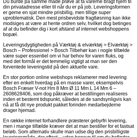
Du burde på samme måde prøve at få varerne bragt hjem til
din privatadresse eller til når du er på job. Leveringsformen
er gerne en sjat mindre prisbillig, men tillige super
uproblematisk. Den mest prisbevidste fragtløsning kan ikke
modsiges at være at hente ordren selv, hvilket dog betinges
af at du befinder dig i kort afstand af internet webshoppens
bopæl.
Leveringsdygtigheden på Værktøj & elværktøj > Elværktøj >
Bosch – Professionel > Bosch Tilbehør kan i nogle tilfælde
være super essentiel om vi har behov for varen fluks, og
med det formål er det temmelig vigtigt at man ser den
forventede leveringstid på den aktuelle vare.
En stor portion online webshops reklamerer med levering
efter en enkelt hverdag på en masse varer, eksempelvis
Bosch Fræser V-not Hm 8 Mm Ø 11 Mm L 14 Mm 6 –
2608628406, som dog påkræver at bestillingen realiseres
inden et bestemt tidspunkt, således at de sandsynligvis kan
nå at få dit nye produkt pakket forinden medarbejderne
drager hjemad.
En række internet forhandlere præsterer gebyrfri levering,
men i mange tilfælde kræver det at man bestiller for et fastsat
beløb. Som alternativ skulle man udse dig den prisbilligste