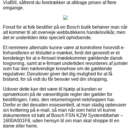
ViaBill, såfremt du foretrækker at afdrage prisen af flere
omgange.
Forud for at folk bestiller på en Bosch butik behøver man når
alt kommer til alt overveje webbutikkens handelsvilkår, men
det er undertiden ikke specielt ophidsende.
Et nemmere alternativ kunne være at kontrollere hvorvidt e-
forhandleren er tilsluttet e-mærket, fordi det generelt er et
kendetegn for at e-firmaet imødekommer gældende dansk
lovgivning, samt at e-firmaet undertiden revurderes af jurister
som har den nødvendige knowhow om de gældende
regulativer. Derudover giver det dig mulighed for at få
bistand, for så vidt du får besvær ved din shopping.
Udover dette kan det være til hjælp at kunden er
opmærksom på de væsentligste regler der gælder for
bestillingen, f.eks. den returneringsret netshoppen har.
Derfor er det desuden essesentielt, at man stadig opbevarer
sin kvittering på e-mail, så man når som helst vil kunne
dokumentere sit køb af Bosch FSN KZW Systemtilbehør –
1600A001F8, uden hensyn til om man skal shoppe til en
dame eller herre.