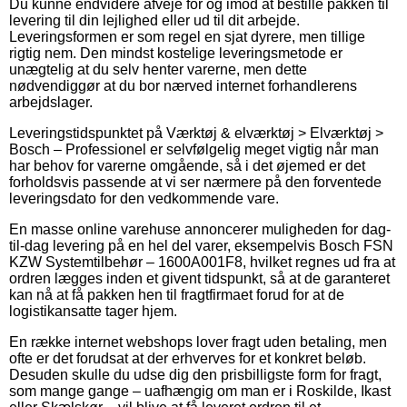
Du kunne endvidere afveje for og imod at bestille pakken til
levering til din lejlighed eller ud til dit arbejde.
Leveringsformen er som regel en sjat dyrere, men tillige
rigtig nem. Den mindst kostelige leveringsmetode er
unægtelig at du selv henter varerne, men dette
nødvendiggør at du bor nærved internet forhandlerens
arbejdslager.
Leveringstidspunktet på Værktøj & elværktøj > Elværktøj >
Bosch – Professionel er selvfølgelig meget vigtig når man
har behov for varerne omgående, så i det øjemed er det
forholdsvis passende at vi ser nærmere på den forventede
leveringsdato for den vedkommende vare.
En masse online varehuse annoncerer muligheden for dag-
til-dag levering på en hel del varer, eksempelvis Bosch FSN
KZW Systemtilbehør – 1600A001F8, hvilket regnes ud fra at
ordren lægges inden et givent tidspunkt, så at de garanteret
kan nå at få pakken hen til fragtfirmaet forud for at de
logistikansatte tager hjem.
En række internet webshops lover fragt uden betaling, men
ofte er det forudsat at der erhverves for et konkret beløb.
Desuden skulle du udse dig den prisbilligste form for fragt,
som mange gange – uafhængig om man er i Roskilde, Ikast