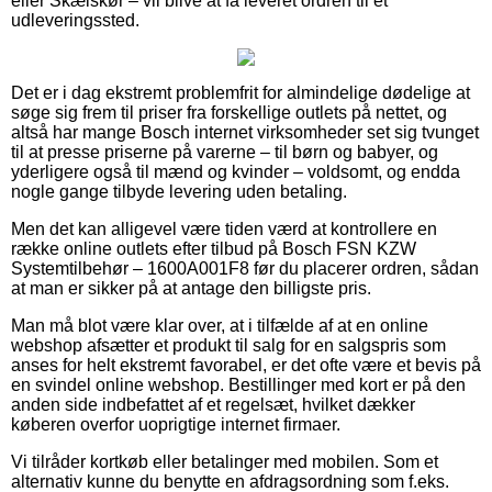
eller Skælskør – vil blive at få leveret ordren til et
udleveringssted.
Det er i dag ekstremt problemfrit for almindelige dødelige at
søge sig frem til priser fra forskellige outlets på nettet, og
altså har mange Bosch internet virksomheder set sig tvunget
til at presse priserne på varerne – til børn og babyer, og
yderligere også til mænd og kvinder – voldsomt, og endda
nogle gange tilbyde levering uden betaling.
Men det kan alligevel være tiden værd at kontrollere en
række online outlets efter tilbud på Bosch FSN KZW
Systemtilbehør – 1600A001F8 før du placerer ordren, sådan
at man er sikker på at antage den billigste pris.
Man må blot være klar over, at i tilfælde af at en online
webshop afsætter et produkt til salg for en salgspris som
anses for helt ekstremt favorabel, er det ofte være et bevis på
en svindel online webshop. Bestillinger med kort er på den
anden side indbefattet af et regelsæt, hvilket dækker
køberen overfor uoprigtige internet firmaer.
Vi tilråder kortkøb eller betalinger med mobilen. Som et
alternativ kunne du benytte en afdragsordning som f.eks.