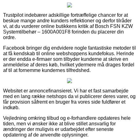
Trustpilot indebærer adskillige fortræffelige chancer for at
beskue mange andre kunders reflektioner og derfor tilråder
vi, at du vurderer online butikkens kritik af Bosch FSN KZW
Systemtilbehør – 1600A001F8 forinden du placerer din
ordre.
Facebook bringer dig endvidere nogle fantastiske metoder til
at få kendskab til online webshoppens kundefokus. Herinde
er der endda e-firmaer som tilbyder kunderne at skrive en
anmeldelse af deres køb, hvilket ydermere må drages fordel
af til at fornemme kundernes tilfredshed.
Websitet er annoncefinansieret. Vi har et fast samarbejde
med en lang række netshops da vi publicerer deres varer, og
får provision såfremt en bruger fra vores side fuldfører et
indkøb.
Vejledning omkring tilbud og e-forhandlere opdateres hele
tiden, men vi ønsker ikke at blive stillet ansvarlig for
ændringer der muligvis er udarbejdet efter seneste
opdatering af de anvendte oplysninger.