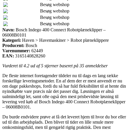
Besøg webshop
Besøg webshop
Besøg webshop
Besøg webshop
Navn:
Bosch Indego 400 Connect Robotplæneklipper –
06008B0101
Kategori:
Haven > Havemaskiner > Robot plæneklippere
Producent:
Bosch
Varenummer:
62449
EAN:
3165140828260
Vurderet til
4.2
ud af 5 stjerner baseret på
35
anmeldelser
De fleste internet foretagender tildeler nu til dags en lang række
forskellige leveringsmetoder. En af dem der er mest anvendt er nu
om dage pakkeshops, fordi du så har fuld fleksibilitet til at hente din
nyindkøbte vare præcis når det passer dig. Løsningen er altså
ualmindeligt let, samt ofte også den mest prisbevidste løsning til
levering ved køb af Bosch Indego 400 Connect Robotplæneklipper
– 06008B0101.
Du burde endvidere prøve at få det leveret hjem til hvor du bor eller
ud til din arbejdsplads. Den bliver til tider en lille smule mere
omkostningsfuld, men til gengæld rigtig praktisk. Den mest