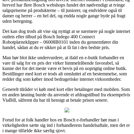
herved har flere Bosch webshops fundet det nødvendigt at tvinge
salgspriserne på produkterne – til juniorer, og endvidere også til
damer og herrer – en hel del, og endda nogle gange byde på fragt
uden beregning.
Det kan dog trods alt vise sig nyttigt at se nærmere på nogle internet
outlets efter tilbud på Bosch Indego 400 Connect
Robotplæneklipper – 06008B0101 inden du gennemfører din
handel, sådan at du er sikker på at få fat i den bedste pris.
Man bør blot ikke undervurdere, at ifald en e-butik forhandler en
vare til salg for en pris der virker himmelråbende favorabel, så
kunne det for det meste være et bevis på en uoprigtig online butik.
Bestillinger med kort er trods alt omsluttet af en bestemmelse, som
redder dig som køber imod bedrageriske internet virksomheder.
Generelt tilråder vi køb med kort eller betalinger med mobilen. Som
en anden løsning burde du anvende et afdragstilbud fra eksempelvis
ViaBill, såfremt du har til hensigt at betale prisen senere.
Forud for at folk handler hos en Bosch e-forhandler bør man i
virkeligheden sætte sig ind i forhandlerens handelsaftale, men det er
i mange tilfælde ikke særlig sjovt.