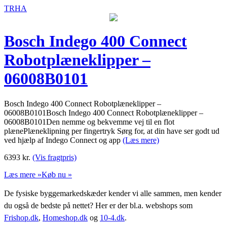
TRHA
Bosch Indego 400 Connect
Robotplæneklipper –
06008B0101
Bosch Indego 400 Connect Robotplæneklipper –
06008B0101Bosch Indego 400 Connect Robotplæneklipper –
06008B0101Den nemme og bekvemme vej til en flot
plænePlæneklipning per fingertryk Sørg for, at din have ser godt ud
ved hjælp af Indego Connect og app
(Læs mere)
6393
kr.
(Vis fragtpris)
Læs mere »
Køb nu »
De fysiske byggemarkedskæder kender vi alle sammen, men kender
du også de bedste på nettet? Her er der bl.a. webshops som
Frishop.dk
,
Homeshop.dk
og
10-4.dk
.