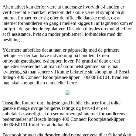
Alternativet kan derfor være at undersøge hvorvidt e-handlen er
verificeret af e-mærket, eftersom det skulle være et sympol på at
internet firmaet retter sig efter de officielle danske regler, og at
internet forhandleren en gang i mellem kigges til af fagmænd som er
indført i de gældende regulativer. Desuden tilbydes du mulighed for
at få assistance, hvis du møder problemer i forbindelse med din
bestilling.
Ydermere anbefales det at man er påpasselig med de primære
betingelser der kan have indvirkning på handlen, fx den
ombytningsrettighed e-shoppen lover. På grund af dette er det
ligeledes essesentielt, at man når som helst gemmer sin e-mail
kvittering, så man senere vil kunne bekræfte sin shopping af Bosch
Indego 400 Connect Robotplæneklipper – 06008B0101, hvad end
man skal shoppe til en dame eller herre.
Trustpilot forærer dig i højeste grad habile chancer for at tolke
ganske mange øvrige brugeres ratings og herved er det
anbefalelsesværdigt, at du ser nærmere på internet forhandlerens
bedømmelser af Bosch Indego 400 Connect Robotplæneklipper –
06008B0101 forud for at du handler.
Facebook bringer dig desuden altid pæne genveje til at få kendskab