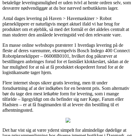
betalelige leveringsmulighed er uden tvivl at hente ordren selv, som
desværre nødvendiggør at du bor nærved netbutikkens lager.
Antal dages levering på Haven > Havemaskiner > Robot
plæneklippere er naturligvis meget aktuel ifald vi har brug for
produktet om et øjeblik, så med det formål er det aldeles centralt at
man studerer den anslåede leveringstid ved den relevante vare.
En masse online webshops præsterer 1 hverdags levering på de
fleste af deres varenumre, eksempelvis Bosch Indego 400 Connect
Robotplæneklipper – 06008B0101, hvilket dog påkræver at
bestillingen anbringes forud for et fastslået klokkeslæt, sådan at de
har mulighed for at nå at få produktet ekspederet forud for at de
logistikansatte tager hjem.
Flere internet shops sikrer gratis levering, men tit under
forudsætning af at der indkøbes for en bestemt pris. Som alternativ
bør du tage den mest letkøbte form for levering, som i mange
tilfælde – ligegyldigt om du befinder sig nær Køge, Farum eller
Hadsten – er at få fragtmanden til at levere din bestilling til et
afhentningssted.
Det har vist sig at være yderst simpelt for almindelige dødelige at
lave prissammenligning hos diverse internet butikker i Danmark, og