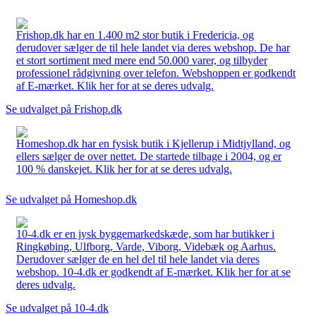
Frishop.dk har en 1.400 m2 stor butik i Fredericia, og
derudover sælger de til hele landet via deres webshop. De har
et stort sortiment med mere end 50.000 varer, og tilbyder
professionel rådgivning over telefon. Webshoppen er godkendt
af E-mærket. Klik her for at se deres udvalg.
Se udvalget på Frishop.dk
Homeshop.dk har en fysisk butik i Kjellerup i Midtjylland, og
ellers sælger de over nettet. De startede tilbage i 2004, og er
100 % danskejet. Klik her for at se deres udvalg.
Se udvalget på Homeshop.dk
10-4.dk er en jysk byggemarkedskæde, som har butikker i
Ringkøbing, Ulfborg, Varde, Viborg, Videbæk og Aarhus.
Derudover sælger de en hel del til hele landet via deres
webshop. 10-4.dk er godkendt af E-mærket. Klik her for at se
deres udvalg.
Se udvalget på 10-4.dk