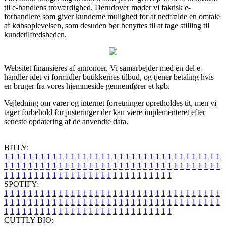
til e-handlens troværdighed. Derudover møder vi faktisk e-
forhandlere som giver kunderne mulighed for at nedfælde en omtale
af købsoplevelsen, som desuden bør benyttes til at tage stilling til
kundetilfredsheden.
Websitet finansieres af annoncer. Vi samarbejder med en del e-
handler idet vi formidler butikkernes tilbud, og tjener betaling hvis
en bruger fra vores hjemmeside gennemfører et køb.
Vejledning om varer og internet forretninger opretholdes tit, men vi
tager forbehold for justeringer der kan være implementeret efter
seneste opdatering af de anvendte data.
BITLY:
1
1
1
1
1
1
1
1
1
1
1
1
1
1
1
1
1
1
1
1
1
1
1
1
1
1
1
1
1
1
1
1
1
1
1
1
1
1
1
1
1
1
1
1
1
1
1
1
1
1
1
1
1
1
1
1
1
1
1
1
1
1
1
1
1
1
1
1
1
1
1
1
1
1
1
1
1
1
1
1
1
1
1
1
1
1
1
1
1
1
1
1
1
1
1
1
1
1
1
1
SPOTIFY:
1
1
1
1
1
1
1
1
1
1
1
1
1
1
1
1
1
1
1
1
1
1
1
1
1
1
1
1
1
1
1
1
1
1
1
1
1
1
1
1
1
1
1
1
1
1
1
1
1
1
1
1
1
1
1
1
1
1
1
1
1
1
1
1
1
1
1
1
1
1
1
1
1
1
1
1
1
1
1
1
1
1
1
1
1
1
1
1
1
1
1
1
1
1
1
1
1
1
1
1
CUTTLY BIO: