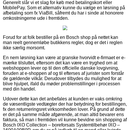
Generelt slår vi et slag for køb med betalingskort eller
MobilePay. Som et alternativ kunne du vælge en løsning på
afbetaling som fx ViaBill, såfremt du har i sinde at honorere
omkostningerne ude i fremtiden.
Forud for at folk bestiller på en Bosch shop på nettet kan
man reelt gennemløbe butikkens regler, dog er det i reglen
ikke særlig morsomt.
En nem løsning kan være at granske hvorvidt e-firmaet er e-
mærke tilsluttet, eftersom det kan være en tryghed om at
webshoppen lever op til den officielle danske lovgivning,
foruden at e-shoppen af og til efterses af jurister som forstår
de gældende vilkår. Derudover tilbydes du mulighed for at
blive hjulpet, ifald du møder problemstillinger i processen
med din handel.
Udover dette kan det anbefales at kunden er vaks omkring
de væsentligste vedtægter der har betydning for bestillingen,
fx den returneringsret virksomheden lover. På grund af dette
er det på samme måde afgørende, at man altid bevarer ens
faktura, så man i fremtiden vil kunne bevidne sin shopping af
Bosch IXO Collection – boreforsats Systemtilbehør IXO –