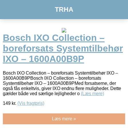
TRHA
Bosch IXO Collection –
boreforsats Systemtilbehør
IXO – 1600A00B9P
Bosch IXO Collection – boreforsats Systemtilbehør IXO –
1600A00B9PBosch IXO Collection – boreforsats
Systemtilbehør IXO – 1600A00B9PMed forsatserne, der
også fås enkeltvis, giver IXO endnu flere muligheder. Dette
gælder både ved særlige lejligheder o
(Læs mere)
149
kr.
(Vis fragtpris)
Læs mere »