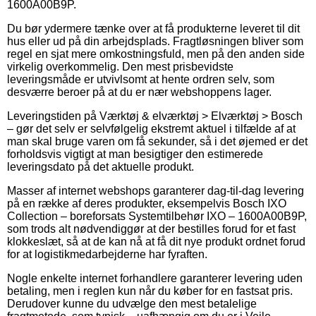
1600A00B9P.
Du bør ydermere tænke over at få produkterne leveret til dit
hus eller ud på din arbejdsplads. Fragtløsningen bliver som
regel en sjat mere omkostningsfuld, men på den anden side
virkelig overkommelig. Den mest prisbevidste
leveringsmåde er utvivlsomt at hente ordren selv, som
desværre beroer på at du er nær webshoppens lager.
Leveringstiden på Værktøj & elværktøj > Elværktøj > Bosch
– gør det selv er selvfølgelig ekstremt aktuel i tilfælde af at
man skal bruge varen om få sekunder, så i det øjemed er det
forholdsvis vigtigt at man besigtiger den estimerede
leveringsdato på det aktuelle produkt.
Masser af internet webshops garanterer dag-til-dag levering
på en række af deres produkter, eksempelvis Bosch IXO
Collection – boreforsats Systemtilbehør IXO – 1600A00B9P,
som trods alt nødvendiggør at der bestilles forud for et fast
klokkeslæt, så at de kan nå at få dit nye produkt ordnet forud
for at logistikmedarbejderne har fyraften.
Nogle enkelte internet forhandlere garanterer levering uden
betaling, men i reglen kun når du køber for en fastsat pris.
Derudover kunne du udvælge den mest betalelige