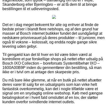
fragtmetode, som typisk – uafhængig om du er i Vejle,
Skanderborg eller Bjerringbro – er at få dem til at bringe
bestillingen til et udleveringssted.
Det er i dag meget bekvemt for alle og enhver at finde de
bedste priser i blandt flere netshops, og af den grund har
masser af Bosch internet butikker fundet det uundgåeligt at
nedskære prisniveauet på deres produkter – til juniorer, men
også til voksne – kolossalt, og endda nogle gange sikre
levering uden gebyr.
Til gengæld kan det til hver en tid være tiden værd at
kontrollere et par forskellige shops på nettet efter udsalg på
Bosch IXO Collection – boreforsats Systemtilbehør IXO –
1600A00B9P inden du gennemfører din bestilling, så man
ikke er i tvivl om at antage den skarpeste pris.
Du må bare ikke glemme, at når en butik på nettet afsætter
deres varer til salg for en udsalgspris som kan virke helt
fantastisk overkommelig, kan det i nogle tilfælde være et
signal om en snydagtig online webshop. Køb med gængse
betalingskort er i hvert fald omsluttet af en lov, der støtter
kunden overfor svindlende internet outlets.