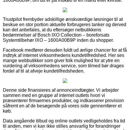
1600A00B9P, om du er på indkøb til en mand eller kvinde.
Trustpilot frembyder adskillige ønskværdige løsninger til at
beskue en stor portion aktuelle forbrugeres tanker og derved
kan det anbefales, at du eftersøger netbutikkens
bedømmelser af Bosch IXO Collection – boreforsats
Systemtilbehør IXO – 1600A00B9P inden du shopper.
Facebook medfører desuden fuldt ud ærlige chancer for at få
indtryk af internet virksomhedens kundetilfredshed. Her ses
mange webbutikker som giver folk mulighed for at ytre en
vurdering af virksomhedens service, som tilmed bør drages
fordel af til at afveje kundetilfredsheden.
Denne side finansieres af annonceindtægter. Vi arbejder
sammen med en gruppe af internet outlets hvori vi
præsenterer firmaernes produkter, og indkasserer provision
såfremt en af de besøgende på vores side gennemfører et
køb.
Data angående tilbud og online outlets vedligeholdes fra tid
til anden, men vi kan ikke stilles ansvarlig for forandringer