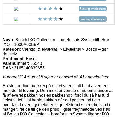
Besøg webshop
Besøg webshop
Navn:
Bosch IXO Collection – boreforsats Systemtilbehør
IXO – 1600A00B9P
Kategori:
Værktøj & elværktøj > Elværktøj > Bosch – gør
det selv
Producent:
Bosch
Varenummer:
35543
EAN:
3165140839655
Vurderet til
4.5
ud af 5 stjerner baseret på
41
anmeldelser
En stor portion butikker på nettet yder til alt held alverdens
metoder til levering. Den mest anvendte er nu om stunder at
få afleveret pakken hos en pakkeshop, fordi du så har fuld
fleksibilitet til at hente pakken når det passer ind i din
hverdag. Leveringsmetoden er jo ekstremt smertefri, samt i
mange tilfælde tillige den prisbilligste fragtmetode ved køb
af Bosch IXO Collection – boreforsats Systemtilbehør IXO –