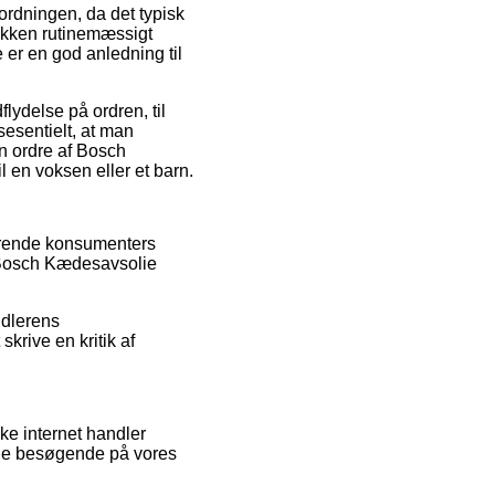
ordningen, da det typisk
utikken rutinemæssigt
er en god anledning til
lydelse på ordren, til
sesentielt, at man
in ordre af Bosch
 en voksen eller et barn.
ærende konsumenters
af Bosch Kædesavsolie
ndlerens
krive en kritik af
ke internet handler
f de besøgende på vores