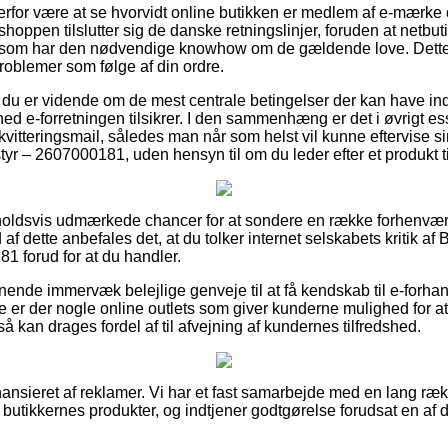
for være at se hvorvidt online butikken er medlem af e-mærke 
tshoppen tilslutter sig de danske retningslinjer, foruden at netb
er som har den nødvendige knowhow om de gældende love. Dette 
roblemer som følge af din ordre.
 du er vidende om de mest centrale betingelser der kan have indf
ed e-forretningen tilsikrer. I den sammenhæng er det i øvrigt es
vitteringsmail, således man når som helst vil kunne eftervise s
r – 2607000181, uden hensyn til om du leder efter et produkt til
forholdsvis udmærkede chancer for at sondere en række forhenv
af dette anbefales det, at du tolker internet selskabets kritik 
1 forud for at du handler.
gnende immervæk belejlige genveje til at få kendskab til e-forha
 er der nogle online outlets som giver kunderne mulighed for at s
kan drages fordel af til afvejning af kundernes tilfredshed.
nsieret af reklamer. Vi har et fast samarbejde med en lang ræk
 butikkernes produkter, og indtjener godtgørelse forudsat en a