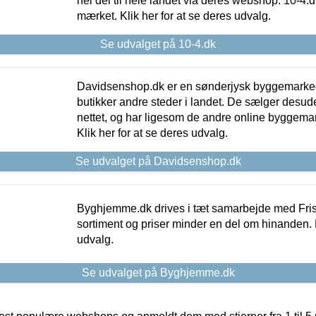
hel del til hele landet via deres webshop. 10-4.d
mærket. Klik her for at se deres udvalg.
Se udvalget på 10-4.dk
Davidsenshop.dk er en sønderjysk byggemark
butikker andre steder i landet. De sælger desud
nettet, og har ligesom de andre online byggemar
Klik her for at se deres udvalg.
Se udvalget på Davidsenshop.dk
Byghjemme.dk drives i tæt samarbejde med Fris
sortiment og priser minder en del om hinanden. K
udvalg.
Se udvalget på Byghjemme.dk