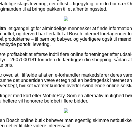
talelige slags levering, der oftest – ligegyldigt om du bor nær 
fragtmanden til at bringe pakken til et afhentningssted.
ultra let gængeligt for almindelige mennesker at finde informatio
å nettet, og derved har flertallet af Bosch internet foretagender f
 produkterne – til børn og babyer, og yderligere også til mænd 
mbyde portofri levering.
e profitabelt at efterse indtil flere online forretninger efter uds
yr – 2607000181 forinden du færdiggør din shopping, sådan at 
e pris.
 over, at i tilfælde af at en e-forhandler markedsfører deres varer
, kunne det undertiden være et tegn på en bedragerisk internet sh
 vedtægt, hvilket værner kunden overfor svindlende online selsk
illinger med kort eller MobilePay. Som en alternativ mulighed bø
u hellere vil honorere beløbet i flere bidder.
å en Bosch online butik behøver man egentlig skimme netbutikk
n det er tit ikke videre interessant.