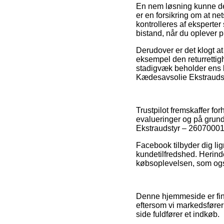
En nem løsning kunne der
er en forsikring om at ne
kontrolleres af ekspert
bistand, når du oplever p
Derudover er det klogt at
eksempel den returrettigh
stadigvæk beholder ens k
Kædesavsolie Ekstraudsty
Trustpilot fremskaffer 
evalueringer og på grund 
Ekstraudstyr – 260700018
Facebook tilbyder dig li
kundetilfredshed. Herinde
købsoplevelsen, som også 
Denne hjemmeside er fina
eftersom vi markedsfører
side fuldfører et indkøb.