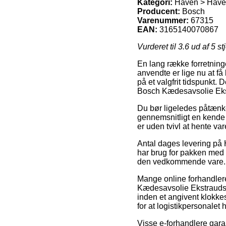
Kategori:
Haven > Havem
Producent:
Bosch
Varenummer:
67315
EAN:
3165140070867
Vurderet til
3.6
ud af 5 st
En lang række forretning
anvendte er lige nu at få 
på et valgfrit tidspunkt. 
Bosch Kædesavsolie Eks
Du bør ligeledes påtænke a
gennemsnitligt en kende 
er uden tvivl at hente va
Antal dages levering på 
har brug for pakken med d
den vedkommende vare.
Mange online forhandlere
Kædesavsolie Ekstraudst
inden et angivent klokkes
for at logistikpersonalet ha
Visse e-forhandlere garan