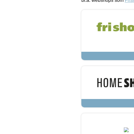
bl.a. webshops som
Fris