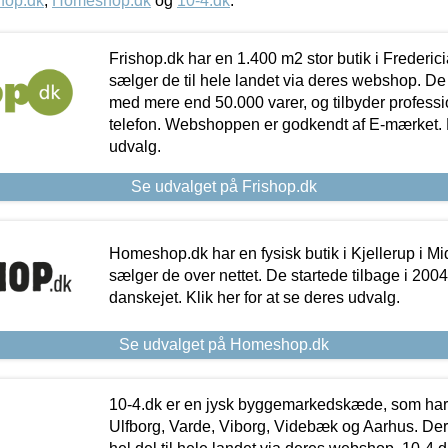
hop.dk
,
Homeshop.dk
og
10-4.dk
.
Frishop.dk har en 1.400 m2 stor butik i Frederic
sælger de til hele landet via deres webshop. De h
med mere end 50.000 varer, og tilbyder professi
telefon. Webshoppen er godkendt af E-mærket. Kl
udvalg.
Se udvalget på Frishop.dk
Homeshop.dk har en fysisk butik i Kjellerup i Mid
sælger de over nettet. De startede tilbage i 200
danskejet. Klik her for at se deres udvalg.
Se udvalget på Homeshop.dk
10-4.dk er en jysk byggemarkedskæde, som har 
Ulfborg, Varde, Viborg, Videbæk og Aarhus. De