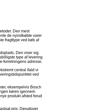
metoder. Den mest
 hente de nyindkøbte varer
ste fragttype ved køb af
ejdsplads. Den viser sig
illigste type af levering
l e-forretningens adresse.
tremt central ifald vi
everingstidspunktet ved
ukter, eksempelvis Bosch
ingen køres igennem
 nye produkt afsted forud
fastsat pris. Derudover