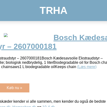
TRHA
Bosch Kædesa
yr – 2607000181
traudstyr – 2607000181Bosch Kædesavsolie Ekstraudstyr –
 biologisk nedbrydelig, 1 literBiodegradable oil for Bosch c
chainsaws1 L biodegradable oilKeeps chain
(Læs mere)
Køb nu »
kæder kender vi alle sammen, men kender du også de bedste p