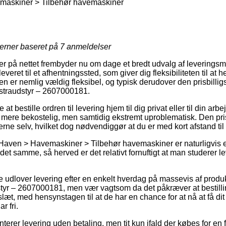
askiner > Tilbehør havemaskiner
jerner baseret på
7
anmeldelser
er på nettet frembyder nu om dage et bredt udvalg af leverings
leveret til et afhentningssted, som giver dig fleksibiliteten til at
Den er nemlig vældig fleksibel, og typisk derudover den prisbillig
traudstyr – 2607000181.
t bestille ordren til levering hjem til dig privat eller til din arb
mere bekostelig, men samtidig ekstremt uproblematisk. Den prisb
rerne selv, hvilket dog nødvendiggør at du er med kort afstand ti
Haven > Havemaskiner > Tilbehør havemaskiner er naturligvis eks
et samme, så herved er det relativt fornuftigt at man studerer l
 udlover levering efter en enkelt hverdag på massevis af prod
yr – 2607000181, men vær vagtsom da det påkræver at bestill
læt, med hensynstagen til at de har en chance for at nå at få dit
r fri.
terer levering uden betaling, men tit kun ifald der købes for en 