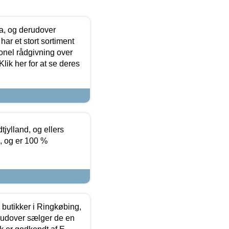
ia, og derudover
ar et stort sortiment
onel rådgivning over
ik her for at se deres
tjylland, og ellers
4, og er 100 %
butikker i Ringkøbing,
rudover sælger de en