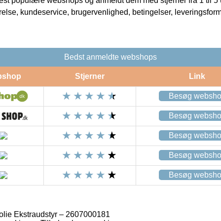
t populære webshops og anmeldt dem med stjerner fra 1 til 5 ud
rrelse, kundeservice, brugervenlighed, betingelser, leveringsfor
Bedst anmeldte webshops
bshop
Stjerner
Link
Besøg websh
Besøg websh
Besøg websh
Besøg websh
Besøg websh
ie Ekstraudstyr – 2607000181