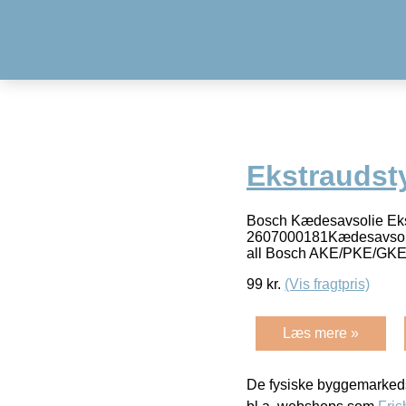
Ekstraudst
Bosch Kædesavsolie Eks
2607000181Kædesavsolie;
all Bosch AKE/PKE/GKE 
99
kr.
(Vis fragtpris)
Læs mere »
De fysiske byggemarkeds