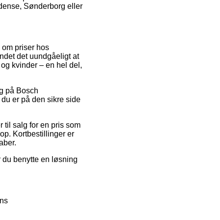
Odense, Sønderborg eller
n om priser hos
undet det uundgåeligt at
og kvinder – en hel del,
alg på Bosch
du er på den sikre side
 til salg for en pris som
op. Kortbestillinger er
aber.
r du benytte en løsning
ens