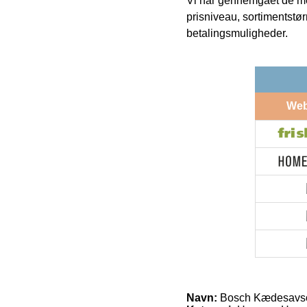
Vi har gennemgået de mes
prisniveau, sortimentstø
betalingsmuligheder.
We
Navn:
Bosch Kædesavsol