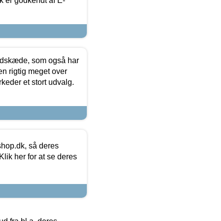
k er godkendt af E-
edskæde, som også har
en rigtig meget over
keder et stort udvalg.
hop.dk, så deres
lik her for at se deres