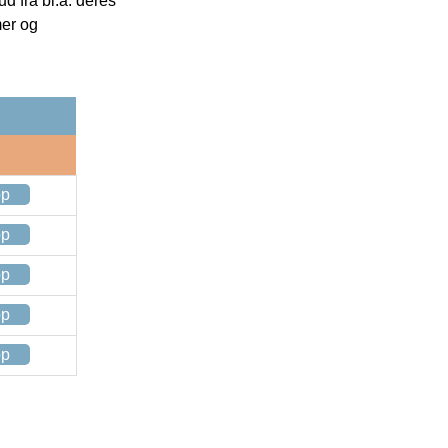
 fra bl.a. deres
mer og
op
op
op
op
op