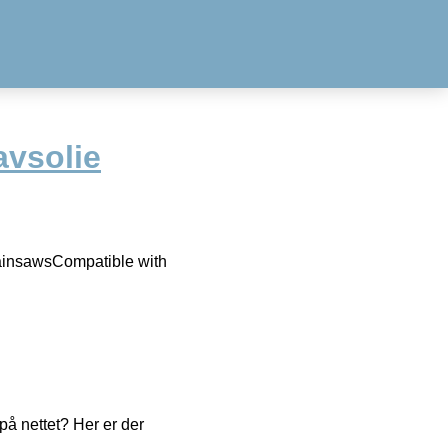
vsolie
hainsawsCompatible with
å nettet? Her er der