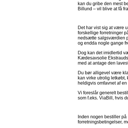
kan du gribe den mest be
Billund – vil blive at få 
Det har vist sig at være 
forskellige forretninger p
nedsætte salgsværdien på
og endda nogle gange fre
Dog kan det imidlertid vær
Kædesavsolie Ekstraudst
med at antage den lavest
Du bør alligevel være klar
kan virke utrolig letkøbt
heldigvis omfavnet af en
Vi foreslår generelt best
som f.eks. ViaBill, hvis d
Inden nogen bestiller p
forretningsbetingelser, me