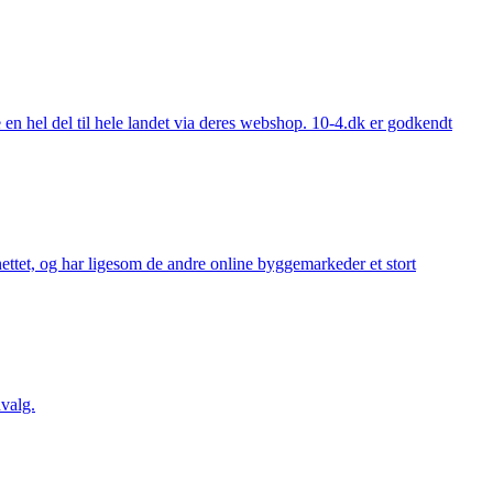
 hel del til hele landet via deres webshop. 10-4.dk er godkendt
ttet, og har ligesom de andre online byggemarkeder et stort
valg.