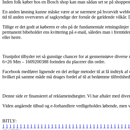
Inden folk køber hos en Bosch shop kan man sådan set se på shoppens 
En anden løsning kunne måske være at se nærmere på hvorvidt webbutikk
tid til anden overværes af sagkyndige der forstår de gældende vilkår. 
Tillige er det godt at køberen er obs på de fundamentale retningslinjer 
permanent bibeholder ens kvittering på e-mail, således man i fremt
eller herre.
Trustpilot tilbyder ret så gunstige chancer for at gennemstøve divers
6×26 Mm – 1609200388 forinden du placerer din ordre.
Facebook medfører lignende en del ærlige metoder til at få indtryk af
hvilket på samme måde må drages fordel af til at bedømme tilfredshe
Denne side er finansieret af reklameindtægter. Vi har aftaler med dive
Viden angående tilbud og e-forhandlere vedligeholdes løbende, men vi ta
BITLY:
1
1
1
1
1
1
1
1
1
1
1
1
1
1
1
1
1
1
1
1
1
1
1
1
1
1
1
1
1
1
1
1
1
1
1
1
1