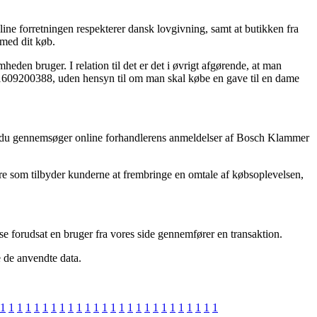
ine forretningen respekterer dansk lovgivning, samt at butikken fra
 med dit køb.
heden bruger. I relation til det er det i øvrigt afgørende, at man
 1609200388, uden hensyn til om man skal købe en gave til en dame
, at du gennemsøger online forhandlerens anmeldelser af Bosch Klammer
ere som tilbyder kunderne at frembringe en omtale af købsoplevelsen,
lse forudsat en bruger fra vores side gennemfører en transaktion.
e de anvendte data.
1
1
1
1
1
1
1
1
1
1
1
1
1
1
1
1
1
1
1
1
1
1
1
1
1
1