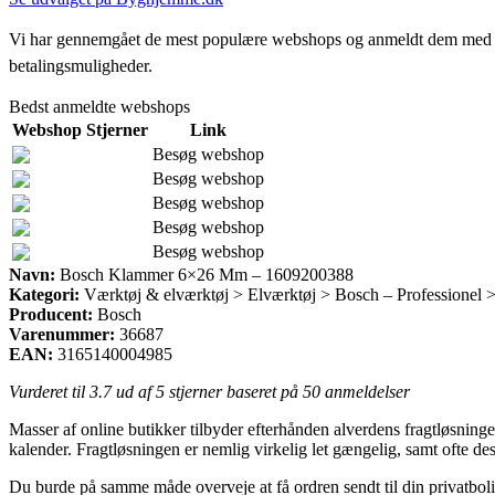
Vi har gennemgået de mest populære webshops og anmeldt dem med stjern
betalingsmuligheder.
Bedst anmeldte webshops
Webshop
Stjerner
Link
Besøg webshop
Besøg webshop
Besøg webshop
Besøg webshop
Besøg webshop
Navn:
Bosch Klammer 6×26 Mm – 1609200388
Kategori:
Værktøj & elværktøj > Elværktøj > Bosch – Professionel 
Producent:
Bosch
Varenummer:
36687
EAN:
3165140004985
Vurderet til
3.7
ud af 5 stjerner baseret på
50
anmeldelser
Masser af online butikker tilbyder efterhånden alverdens fragtløsninger.
kalender. Fragtløsningen er nemlig virkelig let gængelig, samt oft
Du burde på samme måde overveje at få ordren sendt til din privatboli