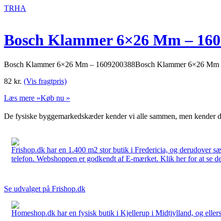
TRHA
Bosch Klammer 6×26 Mm – 160
Bosch Klammer 6×26 Mm – 1609200388Bosch Klammer 6×26 Mm – 1
82
kr.
(Vis fragtpris)
Læs mere »
Køb nu »
De fysiske byggemarkedskæder kender vi alle sammen, men kender du
Frishop.dk har en 1.400 m2 stor butik i Fredericia, og derudover sæ
telefon. Webshoppen er godkendt af E-mærket. Klik her for at se d
Se udvalget på Frishop.dk
Homeshop.dk har en fysisk butik i Kjellerup i Midtjylland, og ellers