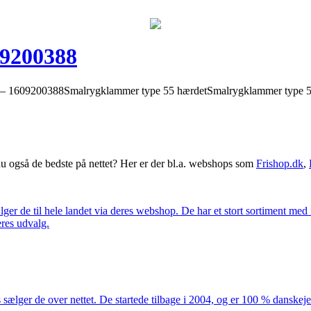
9200388
609200388Smalrygklammer type 55 hærdetSmalrygklammer type 55
 også de bedste på nettet? Her er der bl.a. webshops som
Frishop.dk
,
lger de til hele landet via deres webshop. De har et stort sortiment med
eres udvalg.
 sælger de over nettet. De startede tilbage i 2004, og er 100 % danskejet