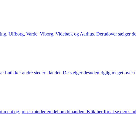
ng, Ulfborg, Varde, Viborg, Videbæk og Aarhus. Derudover sælger de en
utikker andre steder i landet. De sælger desuden rigtig meget over ne
iment og priser minder en del om hinanden. Klik her for at se deres ud