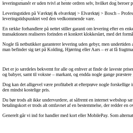
leveringsmanér er uden tvivl at hente ordren selv, hvilket dog beroer 
Leveringstiden på Værktøj & elværktøj > Elværktøj > Bosch – Professio
leveringstidspunktet ved den vedkommende vare.
En række forhandlere på nettet stiller garanti om levering efter en
transaktionen realiseres forinden et konkret klokkeslæt, med det formål 
Nogle få netbutikker garanterer levering uden gebyr, men undertiden afk
man befinder sig tæt på Kolding, Hjørring eller Aars – er at få fragtman
Det er jo særdeles bekvemt for alle og enhver at finde de laveste priser
og babyer, samt til voksne – markant, og endda nogle gange præstere g
Dog kan det alligevel være profitabelt at efterprøve nogle forskelli
den mindst kostelige pris.
Du bør trods alt ikke undervurdere, at såfremt en internet webshop sælg
betalingskort er trods alt omfavnet af en bestemmelse, der redder en o
Generelt går vi ind for handler med kort eller MobilePay. Som alternat