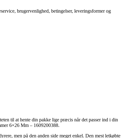
service, brugervenlighed, betingelser, leveringsformer og
ten til at hente din pakke lige præcis når det passer ind i din
 Klammer 6×26 Mm – 1609200388.
at dyrere, men på den anden side meget enkel. Den mest letkøbte