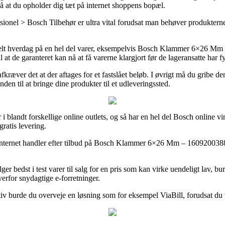
på at du opholder dig tæt på internet shoppens bopæl.
nel > Bosch Tilbehør er ultra vital forudsat man behøver produkterne l
 enkelt hverdag på en hel del varer, eksempelvis Bosch Klammer 6×26 
at de garanteret kan nå at få varerne klargjort før de lageransatte har fy
ræver det at der aftages for et fastslået beløb. I øvrigt må du gribe de
den til at bringe dine produkter til et udleveringssted.
 i blandt forskellige online outlets, og så har en hel del Bosch online vi
ratis levering.
ge internet handler efter tilbud på Bosch Klammer 6×26 Mm – 1609200388
er bedst i test varer til salg for en pris som kan virke uendeligt lav, b
verfor snydagtige e-forretninger.
iv burde du overveje en løsning som for eksempel ViaBill, forudsat du t