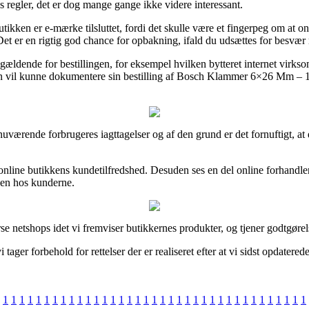
regler, det er dog mange gange ikke videre interessant.
en er e-mærke tilsluttet, fordi det skulle være et fingerpeg om at onl
Det er en rigtig god chance for opbakning, ifald du udsættes for besvær
gældende for bestillingen, for eksempel hvilken bytteret internet virksom
iden vil kunne dokumentere sin bestilling af Bosch Klammer 6×26 Mm –
e nuværende forbrugeres iagttagelser og af den grund er det fornuftigt
 online butikkens kundetilfredshed. Desuden ses en del online forhandl
den hos kunderne.
rse netshops idet vi fremviser butikkernes produkter, og tjener godtgøre
ger forbehold for rettelser der er realiseret efter at vi sidst opdatered
1
1
1
1
1
1
1
1
1
1
1
1
1
1
1
1
1
1
1
1
1
1
1
1
1
1
1
1
1
1
1
1
1
1
1
1
1