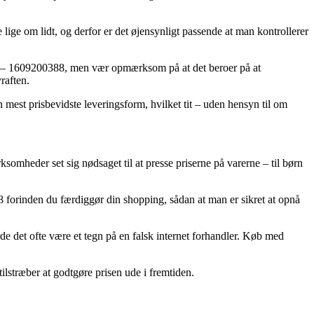
ige om lidt, og derfor er det øjensynligt passende at man kontrollerer
Mm – 1609200388, men vær opmærksom på at det beroer på at
raften.
n mest prisbevidste leveringsform, hvilket tit – uden hensyn til om
rksomheder set sig nødsaget til at presse priserne på varerne – til børn
 forinden du færdiggør din shopping, sådan at man er sikret at opnå
urde det ofte være et tegn på en falsk internet forhandler. Køb med
ilstræber at godtgøre prisen ude i fremtiden.