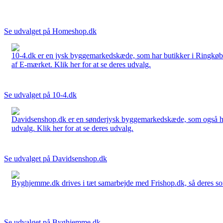
Se udvalget på Homeshop.dk
10-4.dk er en jysk byggemarkedskæde, som har butikker i Ringkøbi
af E-mærket. Klik her for at se deres udvalg.
Se udvalget på 10-4.dk
Davidsenshop.dk er en sønderjysk byggemarkedskæde, som også har b
udvalg. Klik her for at se deres udvalg.
Se udvalget på Davidsenshop.dk
Byghjemme.dk drives i tæt samarbejde med Frishop.dk, så deres sort
Se udvalget på Byghjemme.dk