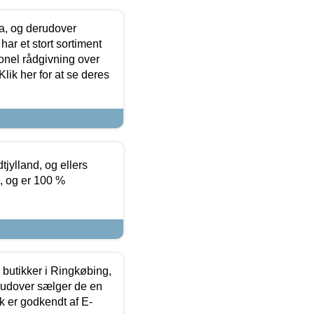
ia, og derudover
ar et stort sortiment
onel rådgivning over
ik her for at se deres
tjylland, og ellers
4, og er 100 %
butikker i Ringkøbing,
rudover sælger de en
k er godkendt af E-