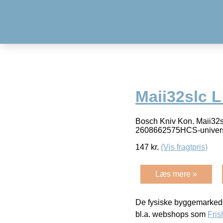
Maii32slc 
Bosch Kniv Kon. Maii32
2608662575HCS-univers
147
kr.
(Vis fragtpris)
Læs mere »
De fysiske byggemarkeds
bl.a. webshops som
Fris