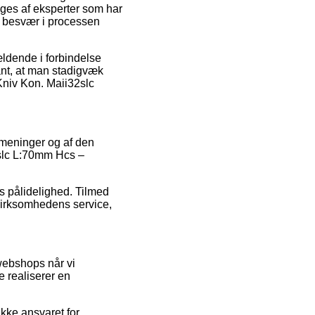
våges af eksperter som har
or besvær i processen
ldende i forbindelse
vant, at man stadigvæk
Kniv Kon. Maii32slc
 meninger og af den
2slc L:70mm Hcs –
ts pålidelighed. Tilmed
 virksomhedens service,
 webshops når vi
e realiserer en
ikke ansvaret for