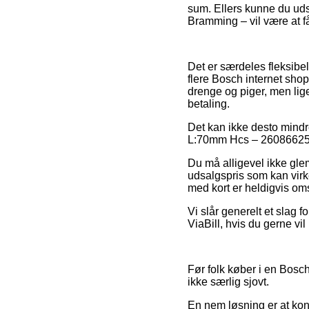
sum. Ellers kunne du uds
Bramming – vil være at få 
Det er særdeles fleksibelt
flere Bosch internet sho
drenge og piger, men lige
betaling.
Det kan ikke desto mindr
L:70mm Hcs – 2608662575 
Du må alligevel ikke glemm
udsalgspris som kan virk
med kort er heldigvis oms
Vi slår generelt et slag 
ViaBill, hvis du gerne vi
Før folk køber i en Bosch
ikke særlig sjovt.
En nem løsning er at kon