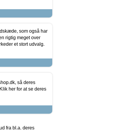
edskæde, som også har
en rigtig meget over
keder et stort udvalg.
hop.dk, så deres
lik her for at se deres
 fra bl.a. deres