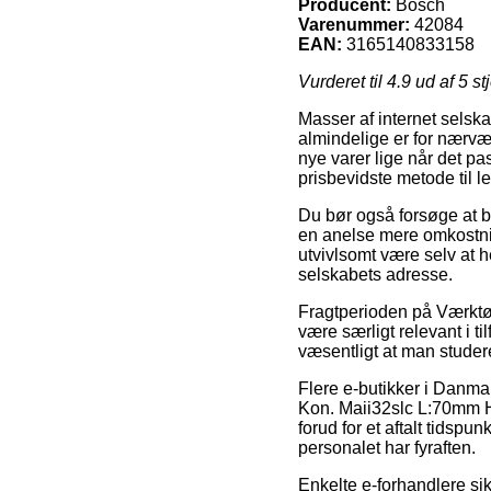
Producent:
Bosch
Varenummer:
42084
EAN:
3165140833158
Vurderet til
4.9
ud af 5 st
Masser af internet selsk
almindelige er for nærvær
nye varer lige når det pa
prisbevidste metode til
Du bør også forsøge at bes
en anelse mere omkostnin
utvivlsomt være selv at h
selskabets adresse.
Fragtperioden på Værktøj
være særligt relevant i t
væsentligt at man studer
Flere e-butikker i Danma
Kon. Maii32slc L:70mm H
forud for et aftalt tidspu
personalet har fyraften.
Enkelte e-forhandlere sikr