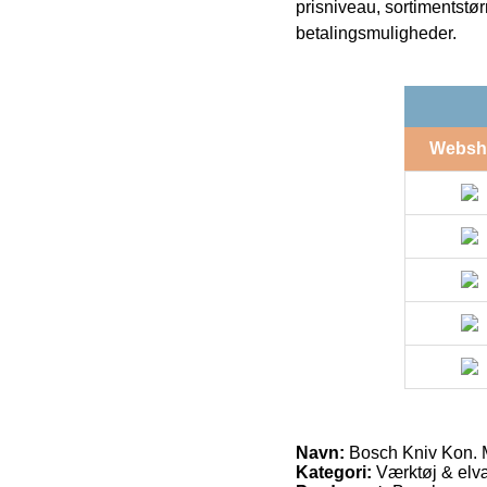
prisniveau, sortimentstø
betalingsmuligheder.
Websh
Navn:
Bosch Kniv Kon. 
Kategori:
Værktøj & elvæ