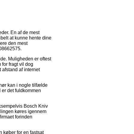
eder. En af de mest
sibelt at kunne hente dine
idere den mest
608662575.
bejde. Muligheden er oftest
or fragt vil dog
 afstand af internet
ør kan i nogle tilfælde
ved er det fuldkommen
 eksempelvis Bosch Kniv
illingen køres igennem
tfirmaet forinden
an køber for en fastsat