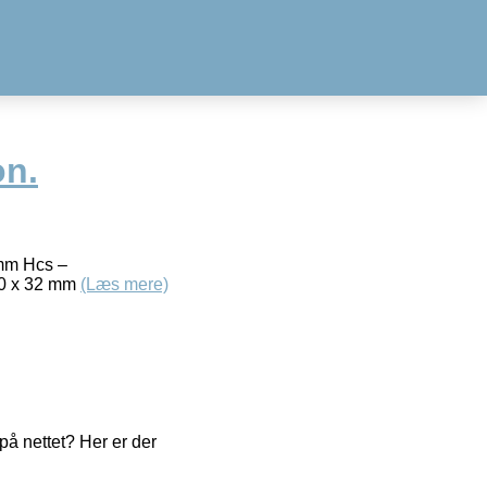
on.
mm Hcs –
70 x 32 mm
(Læs mere)
å nettet? Her er der