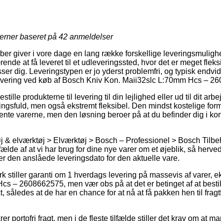
jerner baseret på
42
anmeldelser
aber giver i vore dage en lang række forskellige leveringsmuligh
ende at få leveret til et udleveringssted, hvor det er meget flek
sser dig. Leveringstypen er jo yderst problemfri, og typisk endv
 levering ved køb af Bosch Kniv Kon. Maii32slc L:70mm Hcs – 2
tille produkterne til levering til din lejlighed eller ud til dit ar
gsfuld, men også ekstremt fleksibel. Den mindst kostelige form f
ente varerne, men den løsning beroer på at du befinder dig i kort
 & elværktøj > Elværktøj > Bosch – Professionel > Bosch Tilbeh
ilfælde af at vi har brug for dine nye varer om et øjeblik, så her
er den anslåede leveringsdato for den aktuelle vare.
rk stiller garanti om 1 hverdags levering på massevis af varer,
cs – 2608662575, men vær obs på at det er betinget af at best
nkt, således at de har en chance for at nå at få pakken hen til frag
er portofri fragt, men i de fleste tilfælde stiller det krav om at m