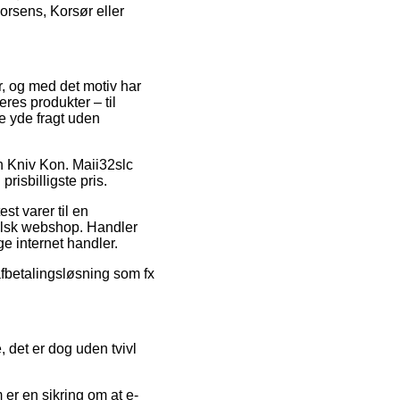
orsens, Korsør eller
er, og med det motiv har
res produkter – til
e yde fragt uden
ch Kniv Kon. Maii32slc
isbilligste pris.
st varer til en
falsk webshop. Handler
ge internet handler.
 afbetalingsløsning som fx
 det er dog uden tvivl
er en sikring om at e-