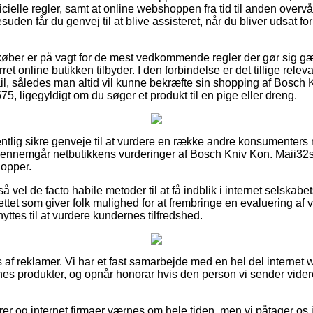
ficielle regler, samt at online webshoppen fra tid til anden over
esuden får du genvej til at blive assisteret, når du bliver udsat f
køber er på vagt for de mest vedkommende regler der gør sig gæ
et online butikken tilbyder. I den forbindelse er det tillige rele
ail, således man altid vil kunne bekræfte sin shopping af Bosch 
 ligegyldigt om du søger et produkt til en pige eller dreng.
gentlig sikre genveje til at vurdere en række andre konsumenters
u gennemgår netbutikkens vurderinger af Bosch Kniv Kon. Maii3
opper.
 vel de facto habile metoder til at få indblik i internet selskabe
ettet som giver folk mulighed for at frembringe en evaluering af
nyttes til at vurdere kundernes tilfredshed.
 af reklamer. Vi har et fast samarbejde med en hel del internet
nes produkter, og opnår honorar hvis den person vi sender vider
er og internet firmaer værnes om hele tiden, men vi påtager os 