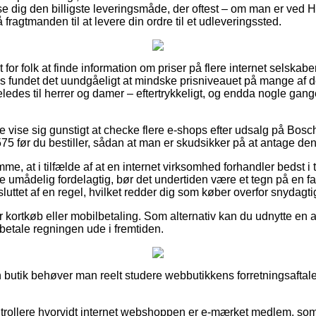
e dig den billigste leveringsmåde, der oftest – om man er ved H
fragtmanden til at levere din ordre til et udleveringssted.
 for folk at finde information om priser på flere internet selskab
ps fundet det uundgåeligt at mindske prisniveauet på mange af de
ledes til herrer og damer – eftertrykkeligt, og endda nogle gang
e vise sig gunstigt at checke flere e-shops efter udsalg på Bos
før du bestiller, sådan at man er skudsikker på at antage den pr
e, at i tilfælde af at en internet virksomhed forhandler bedst i te
e umådelig fordelagtig, bør det undertiden være et tegn på en 
luttet af en regel, hvilket redder dig som køber overfor snydagti
for kortkøb eller mobilbetaling. Som alternativ kan du udnytte en
l betale regningen ude i fremtiden.
 butik behøver man reelt studere webbutikkens forretningsaftale,
trollere hvorvidt internet webshoppen er e-mærket medlem, som 