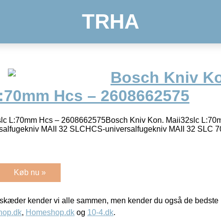
TRHA
Bosch Kniv K
L:70mm Hcs – 2608662575
slc L:70mm Hcs – 2608662575Bosch Kniv Kon. Maii32slc L:70
alfugekniv MAII 32 SLCHCS-universalfugekniv MAII 32 SLC 
Køb nu »
kæder kender vi alle sammen, men kender du også de bedste p
hop.dk
,
Homeshop.dk
og
10-4.dk
.