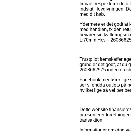
firmaet respekterer de of
indsigt i lovgivningen. D
med dit køb.
Ydermere er det godt at 
med handlen, fx den returr
bevarer sin kvitteringsm
L:70mm Hcs – 2608662575,
Trustpilot fremskaffer e
grund er det godt, at d
2608662575 inden du sh
Facebook medfører lige så
ser vi endda outlets på n
hvilket lige så vel bør be
Dette website finansieres
præsenterer forretninger
transaktion.
Informationer omkring var