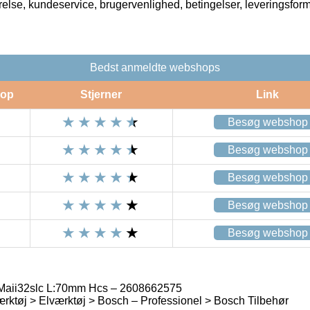
rrelse, kundeservice, brugervenlighed, betingelser, leveringsfor
Bedst anmeldte webshops
op
Stjerner
Link
Besøg webshop
Besøg webshop
Besøg webshop
Besøg webshop
Besøg webshop
Maii32slc L:70mm Hcs – 2608662575
rktøj > Elværktøj > Bosch – Professionel > Bosch Tilbehør