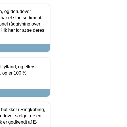
ia, og derudover
ar et stort sortiment
onel rådgivning over
ik her for at se deres
tjylland, og ellers
4, og er 100 %
butikker i Ringkøbing,
rudover sælger de en
k er godkendt af E-