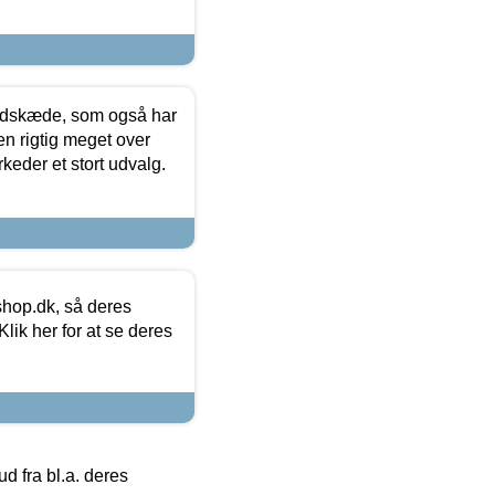
edskæde, som også har
en rigtig meget over
keder et stort udvalg.
hop.dk, så deres
lik her for at se deres
 fra bl.a. deres