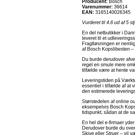
Producent:
Bosch
Varenummer:
36614
EAN:
3165140026345
Vurderet til
4.6
ud af 5 st
En del netbutikker i Dan
leveret til et udlevering
Fragtløsningen er nemli
af Bosch Kopslibesten 
Du burde derudover afveje
regel en smule mere omkos
tilfælde være at hente va
Leveringstiden på Værktø
essentiel i tilfælde af at
den estimerede leveringst
Størstedelen af online ou
eksempelvis Bosch Kopsl
tidspunkt, sådan at de sa
En hel del e-firmaer yder
Derudover burde du over
Skive eller Struer – vil v