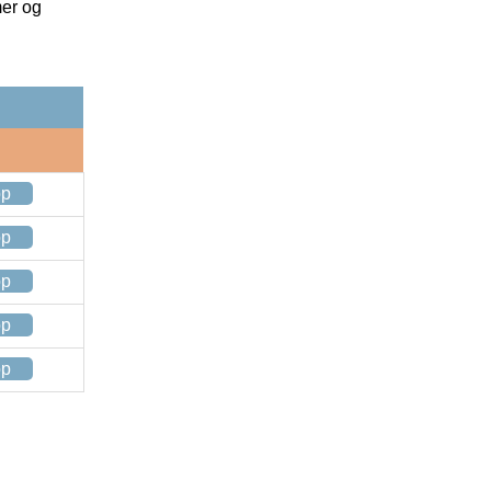
mer og
op
op
op
op
op