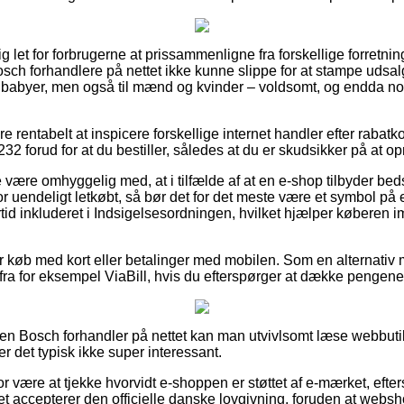
g let for forbrugerne at prissammenligne fra forskellige forretnin
sch forhandlere på nettet ikke kunne slippe for at stampe udsa
g babyer, men også til mænd og kvinder – voldsomt, og endda no
e rentabelt at inspicere forskellige internet handler efter rabat
 forud for at du bestiller, således at du er skudsikker på at opn
være omhyggelig med, at i tilfælde af at en e-shop tilbyder bedst 
r uendeligt letkøbt, så bør det for det meste være et symbol på 
ertid inkluderet i Indsigelsesordningen, hvilket hjælper køberen i
for køb med kort eller betalinger med mobilen. Som en alternativ
 fra for eksempel ViaBill, hvis du efterspørger at dække pengene
 en Bosch forhandler på nettet kan man utvivlsomt læse webbut
r det typisk ikke super interessant.
or være at tjekke hvorvidt e-shoppen er støttet af e-mærket, efte
aet accepterer den officielle danske lovgivning, foruden at web