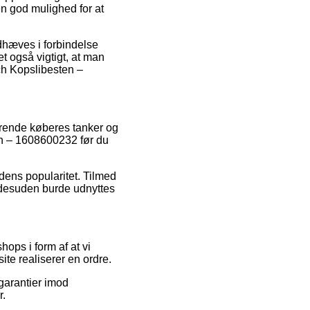
 god mulighed for at
ndhæves i forbindelse
t også vigtigt, at man
h Kopslibesten –
terende køberes tanker og
en – 1608600232 før du
edens popularitet. Tilmed
m desuden burde udnyttes
ps i form af at vi
te realiserer en ordre.
garantier imod
r.