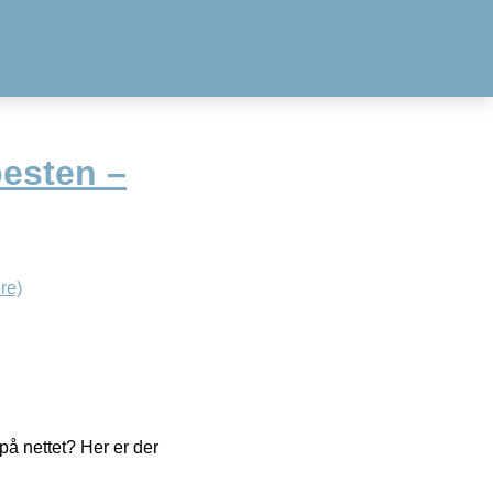
esten –
re)
å nettet? Her er der