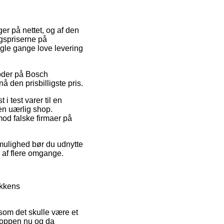
ger på nettet, og af den
lgspriserne på
gle gange love levering
koder på Bosch
å den prisbilligste pris.
i test varer til en
en uærlig shop.
mod falske firmaer på
 mulighed bør du udnytte
 af flere omgange.
ikkens
rsom det skulle være et
shoppen nu og da