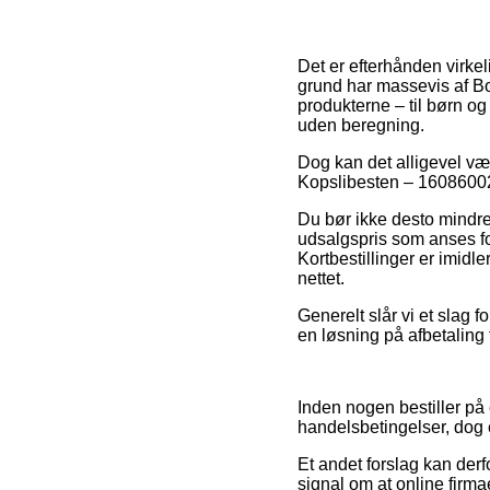
Det er efterhånden virkeli
grund har massevis af Bo
produkterne – til børn o
uden beregning.
Dog kan det alligevel vær
Kopslibesten – 1608600232
Du bør ikke desto mindre 
udsalgspris som anses fo
Kortbestillinger er imidl
nettet.
Generelt slår vi et slag 
en løsning på afbetaling
Inden nogen bestiller på
handelsbetingelser, dog e
Et andet forslag kan derf
signal om at online firm