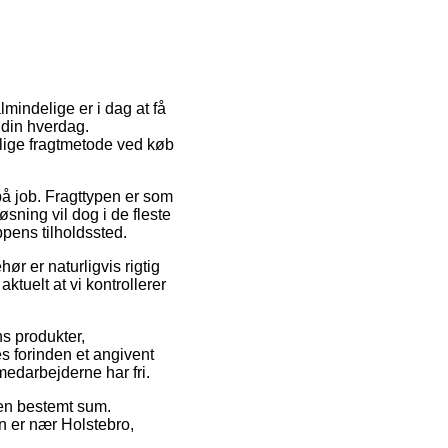
mindelige er i dag at få
 din hverdag.
lige fragtmetode ved køb
 på job. Fragttypen er som
sning vil dog i de fleste
ppens tilholdssted.
r er naturligvis rigtig
aktuelt at vi kontrollerer
ns produkter,
 forinden et angivent
medarbejderne har fri.
 en bestemt sum.
n er nær Holstebro,