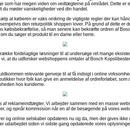
e som har megen viden om vedtægterne på området. Dette er en
vidt du møder vanskeligheder ved din handel.
hjælp at køberen er vaks omkring de vigtigste regler der kan hå
empelvis den returpolitik shoppen lover. På grund af dette er de
s købsbekræftelse, så man senere kan bekræfte ordren af Bosc
 du søger et produkt til en dame eller herre.
n række fordelagtige løsninger til at undersøge ret mange eksis
år vi, at du udforsker webshoppens omtaler af Bosch Kopslibest
fuldkommen relevante genveje til at få indsigt i online virksomh
 butikker hvor folk kan give en anmeldelse af ordreforløbet, so
lfredsheden hos kunderne.
s af reklameindtægter. Vi arbejder sammen med en masse websho
rer, og opnår kommission når en af de besøgende på vores websi
r og online selskaber opdateres nu og da, men der gives ikke 
t er udarbejdet siden vi sidste gang opdaterede vores oplysninge