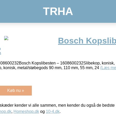
TRHA
Bosch Kopslib
2
608600232Bosch Kopslibesten – 1608600232Slibekop, konisk,
p, konisk, metal/støbegods 90 mm, 110 mm, 55 mm, 24
(Læs me
Køb nu »
kæder kender vi alle sammen, men kender du også de bedste p
hop.dk
,
Homeshop.dk
og
10-4.dk
.