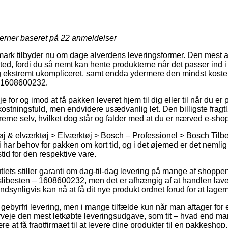
jerner baseret på
22
anmeldelser
mark tilbyder nu om dage alverdens leveringsformer. Den mest al
ssted, fordi du så nemt kan hente produkterne når det passer ind i
g ekstremt ukompliceret, samt endda ydermere den mindst koste
– 1608600232.
 for og imod at få pakken leveret hjem til dig eller til når du er
tningsfuld, men endvidere usædvanlig let. Den billigste fragtlø
rerne selv, hvilket dog står og falder med at du er nærved e-sho
j & elværktøj > Elværktøj > Bosch – Professionel > Bosch Tilbehø
 vi har behov for pakken om kort tid, og i det øjemed er det nemlig 
id for den respektive vare.
tlets stiller garanti om dag-til-dag levering på mange af shoppe
ibesten – 1608600232, men det er afhængig af at handlen laves
ndsynligvis kan nå at få dit nye produkt ordnet forud for at lager
 gebyrfri levering, men i mange tilfælde kun når man aftager for
veje den mest letkøbte leveringsudgave, som tit – hvad end ma
ære at få fragtfirmaet til at levere dine produkter til en pakkeshop.