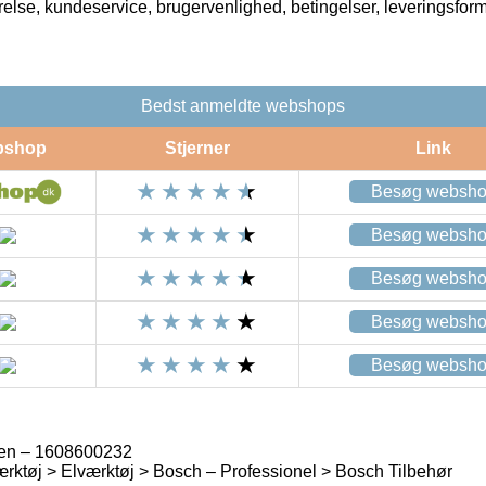
rrelse, kundeservice, brugervenlighed, betingelser, leveringsfor
Bedst anmeldte webshops
bshop
Stjerner
Link
Besøg websh
Besøg websh
Besøg websh
Besøg websh
Besøg websh
en – 1608600232
rktøj > Elværktøj > Bosch – Professionel > Bosch Tilbehør