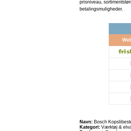
prisniveau, sortimentstø
betalingsmuligheder.
We
Navn:
Bosch Kopslibest
Kategori:
Værktøj & elvæ