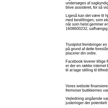
undersøges af sagkyndig
blive assisteret, for så 
Ligeså kan det være til 
med bestillingen, som eks
når som helst gemmer en
1608600232, uafhængig om
Trustpilot frembringer e
på grund af dette foresl
placerer din ordre.
Facebook leverer tillige 
er der en række internet
til at tage stilling til ti
Vores website finansiere
fremviser butikkernes va
Vejledning angående vare
justeringer der potentiel