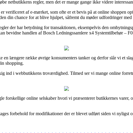
øbe netbutikkens regler, men det er mange gange ikke videre interessan
r verificeret af e-mærket, som ofte er et bevis på at online shoppen o
uden din chance for at blive hjulpet, såfremt du møder udfordringer med
gler der har betydning for transaktionen, eksempelvis den ombytningspoli
 kan bevidne handlen af Bosch Ledningssamlere x4 Systemtilbehør – F01
orske en længere række øvrige konsumenters tanker og derfor slår vi et 
in shopping.
t kig ind i webbutikkens troværdighed. Tilmed ser vi mange online forre
e forskellige online selskaber hvori vi præsenterer butikkernes varer, o
tages forbehold for modifikationer der er blevet udført siden vi nyligst