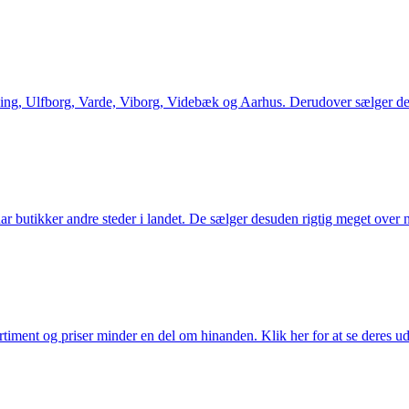
ng, Ulfborg, Varde, Viborg, Videbæk og Aarhus. Derudover sælger de en
utikker andre steder i landet. De sælger desuden rigtig meget over ne
iment og priser minder en del om hinanden. Klik her for at se deres ud