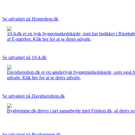
Se udvalget på Homeshop.dk
10-4.dk er en jysk byggemarkedskæde, som har butikker i Ringkøbi
af E-mærket. Klik her for at se deres udvalg.
Se udvalget på 10-4.dk
Davidsenshop.dk er en sønderjysk byggemarkedskæde, som også har b
udvalg. Klik her for at se deres udvalg.
Se udvalget på Davidsenshop.dk
Byghjemme.dk drives i tæt samarbejde med Frishop.dk, så deres sort
Se udvalget på Byghjemme.dk