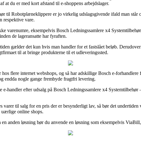
f at du er med kort afstand til e-shoppens arbejdslager.
til Robotplæneklippere er jo virkelig udslagsgivende ifald man står og 
en respektive vare.
ække varenumre, eksempelvis Bosch Ledningssamlere x4 Systemtilbehør – 
rinden de lageransatte har fyraften.
iden gælder det kun hvis man handler for et fastslået beløb. Derudover 
firmaet til at bringe produkterne til et udleveringssted.
ser hos flere internet webshops, og så har adskillige Bosch e-forhandlere
 og endda nogle gange frembyde fragtfri levering.
e e-handler efter udsalg på Bosch Ledningssamlere x4 Systemtilbehør – 
varer til salg for en pris der er besynderligt lav, så bør det undertide
d uærlige online shops.
om en anden løsning bør du anvende en løsning som eksempelvis ViaBill,