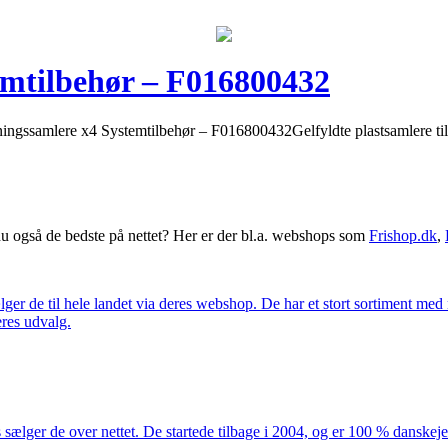
emtilbehør – F016800432
gssamlere x4 Systemtilbehør – F016800432Gelfyldte plastsamlere til
 også de bedste på nettet? Her er der bl.a. webshops som
Frishop.dk
,
lger de til hele landet via deres webshop. De har et stort sortiment med
eres udvalg.
 sælger de over nettet. De startede tilbage i 2004, og er 100 % danskejet