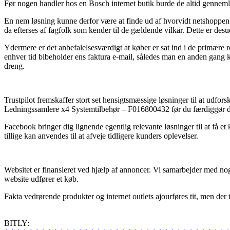
Før nogen handler hos en Bosch internet butik burde de altid genneml
En nem løsning kunne derfor være at finde ud af hvorvidt netshoppen e
da efterses af fagfolk som kender til de gældende vilkår. Dette er des
Ydermere er det anbefalelsesværdigt at køber er sat ind i de primære re
enhver tid bibeholder ens faktura e-mail, således man en anden gang
dreng.
Trustpilot fremskaffer stort set hensigtsmæssige løsninger til at udf
Ledningssamlere x4 Systemtilbehør – F016800432 før du færdiggør d
Facebook bringer dig lignende egentlig relevante løsninger til at få e
tillige kan anvendes til at afveje tidligere kunders oplevelser.
Websitet er finansieret ved hjælp af annoncer. Vi samarbejder med nogl
website udfører et køb.
Fakta vedrørende produkter og internet outlets ajourføres tit, men der 
BITLY: