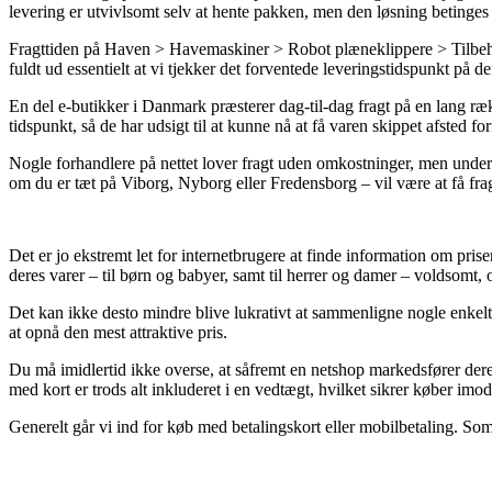
levering er utvivlsomt selv at hente pakken, men den løsning betinges a
Fragttiden på Haven > Havemaskiner > Robot plæneklippere > Tilbehør 
fuldt ud essentielt at vi tjekker det forventede leveringstidspunkt på d
En del e-butikker i Danmark præsterer dag-til-dag fragt på en lang r
tidspunkt, så de har udsigt til at kunne nå at få varen skippet afsted fo
Nogle forhandlere på nettet lover fragt uden omkostninger, men undert
om du er tæt på Viborg, Nyborg eller Fredensborg – vil være at få fragt
Det er jo ekstremt let for internetbrugere at finde information om pri
deres varer – til børn og babyer, samt til herrer og damer – voldsomt,
Det kan ikke desto mindre blive lukrativt at sammenligne nogle enkelt
at opnå den mest attraktive pris.
Du må imidlertid ikke overse, at såfremt en netshop markedsfører deres 
med kort er trods alt inkluderet i en vedtægt, hvilket sikrer køber imo
Generelt går vi ind for køb med betalingskort eller mobilbetaling. S