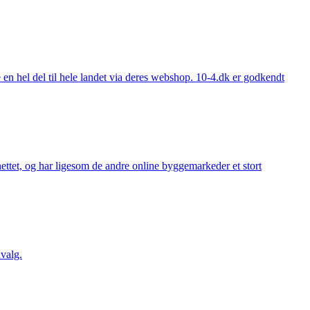
 hel del til hele landet via deres webshop. 10-4.dk er godkendt
ttet, og har ligesom de andre online byggemarkeder et stort
valg.