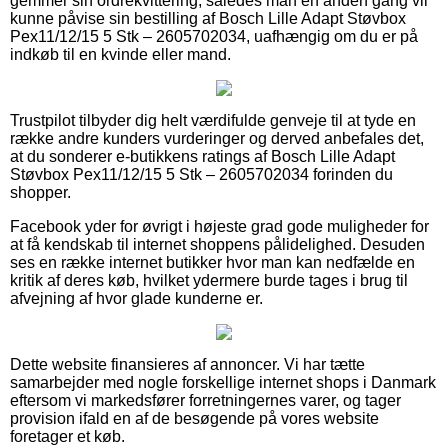
gemmer sin ordrekvittering, således man en anden gang vil
kunne påvise sin bestilling af Bosch Lille Adapt Støvbox
Pex11/12/15 5 Stk – 2605702034, uafhængig om du er på
indkøb til en kvinde eller mand.
Trustpilot tilbyder dig helt værdifulde genveje til at tyde en
række andre kunders vurderinger og derved anbefales det,
at du sonderer e-butikkens ratings af Bosch Lille Adapt
Støvbox Pex11/12/15 5 Stk – 2605702034 forinden du
shopper.
Facebook yder for øvrigt i højeste grad gode muligheder for
at få kendskab til internet shoppens pålidelighed. Desuden
ses en række internet butikker hvor man kan nedfælde en
kritik af deres køb, hvilket ydermere burde tages i brug til
afvejning af hvor glade kunderne er.
Dette website finansieres af annoncer. Vi har tætte
samarbejder med nogle forskellige internet shops i Danmark
eftersom vi markedsfører forretningernes varer, og tager
provision ifald en af de besøgende på vores website
foretager et køb.