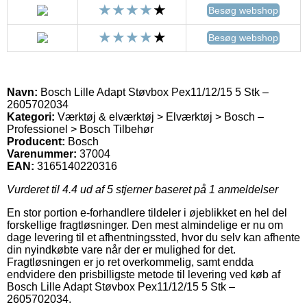
Besøg webshop
Besøg webshop
Navn:
Bosch Lille Adapt Støvbox Pex11/12/15 5 Stk –
2605702034
Kategori:
Værktøj & elværktøj > Elværktøj > Bosch –
Professionel > Bosch Tilbehør
Producent:
Bosch
Varenummer:
37004
EAN:
3165140220316
Vurderet til
4.4
ud af 5 stjerner baseret på
1
anmeldelser
En stor portion e-forhandlere tildeler i øjeblikket en hel del
forskellige fragtløsninger. Den mest almindelige er nu om
dage levering til et afhentningssted, hvor du selv kan afhente
din nyindkøbte vare når der er mulighed for det.
Fragtløsningen er jo ret overkommelig, samt endda
endvidere den prisbilligste metode til levering ved køb af
Bosch Lille Adapt Støvbox Pex11/12/15 5 Stk –
2605702034.