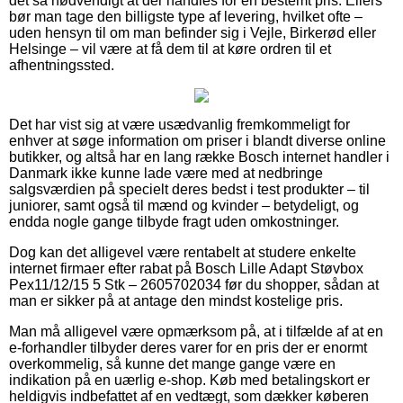
det så nødvendigt at der handles for en bestemt pris. Ellers
bør man tage den billigste type af levering, hvilket ofte –
uden hensyn til om man befinder sig i Vejle, Birkerød eller
Helsinge – vil være at få dem til at køre ordren til et
afhentningssted.
Det har vist sig at være usædvanlig fremkommeligt for
enhver at søge information om priser i blandt diverse online
butikker, og altså har en lang række Bosch internet handler i
Danmark ikke kunne lade være med at nedbringe
salgsværdien på specielt deres bedst i test produkter – til
juniorer, samt også til mænd og kvinder – betydeligt, og
endda nogle gange tilbyde fragt uden omkostninger.
Dog kan det alligevel være rentabelt at studere enkelte
internet firmaer efter rabat på Bosch Lille Adapt Støvbox
Pex11/12/15 5 Stk – 2605702034 før du shopper, sådan at
man er sikker på at antage den mindst kostelige pris.
Man må alligevel være opmærksom på, at i tilfælde af at en
e-forhandler tilbyder deres varer for en pris der er enormt
overkommelig, så kunne det mange gange være en
indikation på en uærlig e-shop. Køb med betalingskort er
heldigvis indbefattet af en vedtægt, som dækker køberen