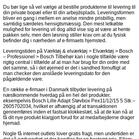
Du bør lige så vel vælge at bestille produkterne til levering til
din private bopæl eller til din arbejdsplads. Leveringsformen
bliver en gang i mellem en anelse mindre prisbillig, men
samtidig særdeles hensigtsmæssig. Den mest letkøbte
mulighed for levering vil dog altid vise sig at være at hente
pakken selv, men den løsning stiller krav om at du fysisk
befinder dig i nærheden af e-firmaets hjemsted.
Leveringstiden på Værktøj & elværktøj > Elværktøj > Bosch
– Professionel > Bosch Tilbehør kan i nogle tilfælde være
rigtig central i tilfælde af at man har brug for din ordre med
det samme, så i det øjemed er det i sandhed fornuftigt at
man checker den anslåede leveringsdato for den
pågældende vare.
En række e-firmaer i Danmark tilbyder levering på
næstkommende hverdag på en hel del produkter,
eksempelvis Bosch Lille Adapt Støvbox Pex11/12/15 5 Stk –
2605702034, hvilket er afhængig af at transaktionen
gennemføres inden et fastsat klokkeslæt, så at de kan nå at
få dit nye produkt klargjort forud for at medarbejderne drager
hjemad.
Nogle få internet outlets lover gratis fragt, men undertiden er