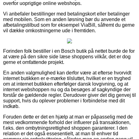
overfor uoprigtige online webshops.
Vi anbefaler bestillinger med betalingskort eller betalinger
med mobilen. Som en anden løsning bør du anvende et
afbetalingstilbud som for eksempel ViaBill, såfremt du gerne
vil dække omkostningerne ude i fremtiden.
Forinden folk bestiller i en Bosch butik på nettet burde de for
at være på den sikre side læse shoppens vilkår, det er dog
gerne et omfattende projekt.
En anden valgmulighed kan derfor være at efterse hvorvidt
internet butikken er e-mærke tilsluttet, hvilket er en tryghed
om at internet butikken efterfølger dansk lovgivning, og at
internet webshoppen nu og da besøges af sagkyndige der
forstår de gældende regler. Derudover giver det dig genvej til
support, hvis du oplever problemer i forbindelse med dit
indkøb.
Foruden dette er det en hjælp at man er påpasselig med de
mest vedkommende forhold der influerer på transaktionen,
f.eks. den ombytningsrettighed shoppen garanterer. I den
relation er det også essesentielt, at man til enhver tid