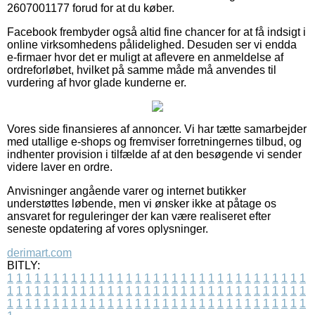
2607001177 forud for at du køber.
Facebook frembyder også altid fine chancer for at få indsigt i
online virksomhedens pålidelighed. Desuden ser vi endda
e-firmaer hvor det er muligt at aflevere en anmeldelse af
ordreforløbet, hvilket på samme måde må anvendes til
vurdering af hvor glade kunderne er.
Vores side finansieres af annoncer. Vi har tætte samarbejder
med utallige e-shops og fremviser forretningernes tilbud, og
indhenter provision i tilfælde af at den besøgende vi sender
videre laver en ordre.
Anvisninger angående varer og internet butikker
understøttes løbende, men vi ønsker ikke at påtage os
ansvaret for reguleringer der kan være realiseret efter
seneste opdatering af vores oplysninger.
derimart.com
BITLY:
1
1
1
1
1
1
1
1
1
1
1
1
1
1
1
1
1
1
1
1
1
1
1
1
1
1
1
1
1
1
1
1
1
1
1
1
1
1
1
1
1
1
1
1
1
1
1
1
1
1
1
1
1
1
1
1
1
1
1
1
1
1
1
1
1
1
1
1
1
1
1
1
1
1
1
1
1
1
1
1
1
1
1
1
1
1
1
1
1
1
1
1
1
1
1
1
1
1
1