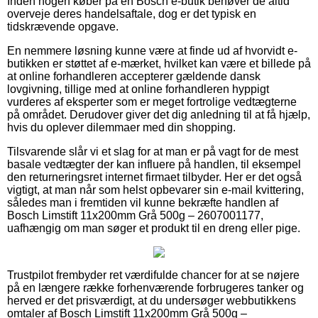
Inden nogen køber på en Bosch e-butik behøver de altid
overveje deres handelsaftale, dog er det typisk en
tidskrævende opgave.
En nemmere løsning kunne være at finde ud af hvorvidt e-
butikken er støttet af e-mærket, hvilket kan være et billede på
at online forhandleren accepterer gældende dansk
lovgivning, tillige med at online forhandleren hyppigt
vurderes af eksperter som er meget fortrolige vedtægterne
på området. Derudover giver det dig anledning til at få hjælp,
hvis du oplever dilemmaer med din shopping.
Tilsvarende slår vi et slag for at man er på vagt for de mest
basale vedtægter der kan influere på handlen, til eksempel
den returneringsret internet firmaet tilbyder. Her er det også
vigtigt, at man når som helst opbevarer sin e-mail kvittering,
således man i fremtiden vil kunne bekræfte handlen af
Bosch Limstift 11x200mm Grå 500g – 2607001177,
uafhængig om man søger et produkt til en dreng eller pige.
Trustpilot frembyder ret værdifulde chancer for at se nøjere
på en længere række forhenværende forbrugeres tanker og
herved er det prisværdigt, at du undersøger webbutikkens
omtaler af Bosch Limstift 11x200mm Grå 500g –