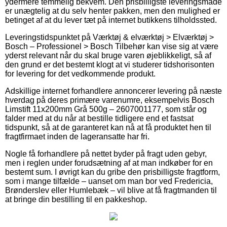
ydermere temmelig bekvem. Den prisbilligste leveringsmåde
er unægtelig at du selv henter pakken, men den mulighed er
betinget af at du lever tæt på internet butikkens tilholdssted.
Leveringstidspunktet på Værktøj & elværktøj > Elværktøj >
Bosch – Professionel > Bosch Tilbehør kan vise sig at være
yderst relevant når du skal bruge varen øjeblikkeligt, så af
den grund er det bestemt klogt at vi studerer tidshorisonten
for levering for det vedkommende produkt.
Adskillige internet forhandlere annoncerer levering på næste
hverdag på deres primære varenumre, eksempelvis Bosch
Limstift 11x200mm Grå 500g – 2607001177, som står og
falder med at du når at bestille tidligere end et fastsat
tidspunkt, så at de garanteret kan nå at få produktet hen til
fragtfirmaet inden de lageransatte har fri.
Nogle få forhandlere på nettet byder på fragt uden gebyr,
men i reglen under forudsætning af at man indkøber for en
bestemt sum. I øvrigt kan du gribe den prisbilligste fragtform,
som i mange tilfælde – uanset om man bor ved Fredericia,
Brønderslev eller Humlebæk – vil blive at få fragtmanden til
at bringe din bestilling til en pakkeshop.