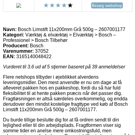
Besøg webshop
Navn:
Bosch Limstift 11x200mm Grå 500g – 2607001177
Kategori:
Værktøj & elværktøj > Elværktøj > Bosch –
Professionel > Bosch Tilbehør
Producent:
Bosch
Varenummer:
37052
EAN:
3165140048422
Vurderet til
3.6
ud af 5 stjerner baseret på
39
anmeldelser
Flere netshops tilbyder i øjeblikket alverdens
leveringsmidler. Den mest anvendte er nu om dage at få
afleveret pakken hos en pakkeshop, fordi du så har fuld
fleksibilitet til at hente pakken præcis når det passer dig.
Fragtløsningen er altså særdeles overkommelig, og endda
derudover den mindst kostelige fragttype ved køb af Bosch
Limstift 11x200mm Grå 500g – 2607001177.
Du burde tillige beslutte dig for at få ordren sendt til din
lejlighed eller til din arbejdsplads. Fragtformen viser sig
somme tider en anelse mere omkostningsfuld, men