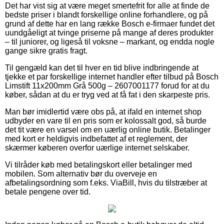
Det har vist sig at være meget smertefrit for alle at finde de
bedste priser i blandt forskellige online forhandlere, og på
grund af dette har en lang række Bosch e-firmaer fundet det
uundgåeligt at tvinge priserne på mange af deres produkter
– til juniorer, og ligeså til voksne – markant, og endda nogle
gange sikre gratis fragt.
Til gengæld kan det til hver en tid blive indbringende at
tjekke et par forskellige internet handler efter tilbud på Bosch
Limstift 11x200mm Grå 500g – 2607001177 forud for at du
køber, sådan at du er tryg ved at få fat i den skarpeste pris.
Man bør imidlertid være obs på, at ifald en internet shop
udbyder en vare til en pris som er kolossalt god, så burde
det tit være en varsel om en uærlig online butik. Betalinger
med kort er heldigvis indbefattet af et reglement, der
skærmer køberen overfor uærlige internet selskaber.
Vi tilråder køb med betalingskort eller betalinger med
mobilen. Som alternativ bør du overveje en
afbetalingsordning som f.eks. ViaBill, hvis du tilstræber at
betale pengene over tid.