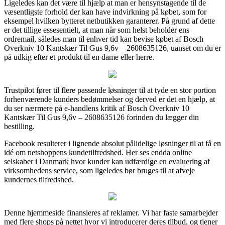
Ligeledes kan det være til hjælp at man er hensynstagende til de
væsentligste forhold der kan have indvirkning på købet, som for
eksempel hvilken bytteret netbutikken garanterer. På grund af dette
er det tillige essesentielt, at man når som helst beholder ens
ordremail, således man til enhver tid kan bevise købet af Bosch
Overkniv 10 Kantskær Til Gus 9,6v – 2608635126, uanset om du er
på udkig efter et produkt til en dame eller herre.
Trustpilot fører til flere passende løsninger til at tyde en stor portion
forhenværende kunders bedømmelser og derved er det en hjælp, at
du ser nærmere på e-handlens kritik af Bosch Overkniv 10
Kantskær Til Gus 9,6v – 2608635126 forinden du lægger din
bestilling.
Facebook resulterer i lignende absolut pålidelige løsninger til at få en
idé om netshoppens kundetilfredshed. Her ses endda online
selskaber i Danmark hvor kunder kan udfærdige en evaluering af
virksomhedens service, som ligeledes bør bruges til at afveje
kundernes tilfredshed.
Denne hjemmeside finansieres af reklamer. Vi har faste samarbejder
med flere shops på nettet hvor vi introducerer deres tilbud, og tjener