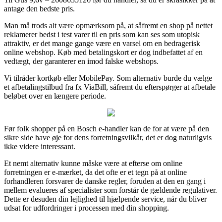
antage den bedste pris.
Man må trods alt være opmærksom på, at såfremt en shop på nettet
reklamerer bedst i test varer til en pris som kan ses som utopisk
attraktiv, er det mange gange være en varsel om en bedragerisk
online webshop. Køb med betalingskort er dog indbefattet af en
vedtægt, der garanterer en imod falske webshops.
Vi tilråder kortkøb eller MobilePay. Som alternativ burde du vælge
et afbetalingstilbud fra fx ViaBill, såfremt du efterspørger at afbetale
beløbet over en længere periode.
Før folk shopper på en Bosch e-handler kan de for at være på den
sikre side have øje for dens forretningsvilkår, det er dog naturligvis
ikke videre interessant.
Et nemt alternativ kunne måske være at efterse om online
forretningen er e-mærket, da det ofte er et tegn på at online
forhandleren forsvarer de danske regler, foruden at den en gang i
mellem evalueres af specialister som forstår de gældende regulativer.
Dette er desuden din lejlighed til hjælpende service, når du bliver
udsat for udfordringer i processen med din shopping.