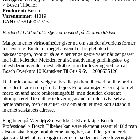
> Bosch Tilbehør
Producent:
Bosch
Varenummer:
41319
EAN:
3165140031516
Vurderet til
3.8
ud af 5 stjerner baseret på
25
anmeldelser
Mange internet virksomheder giver nu om stunder alverdens former
for levering. En der er meget anvendt er for øjeblikket
pakkeshoppen, hvor du så selv henter de købte varer når det passer
ind i din kalender. Metoden er altså usædvanlig gnidningsløs, og
oftest derudover den mest letkøbte form for levering ved køb af
Bosch Overkniv 10 Kantskær Til Gus 9,6v – 2608635126.
Du burde omvendt vælge at bestille pakken til levering til hvor du
bor eller til adressen på dit arbejde. Fragtløsningen viser sig for det
meste en tand mere omkostningsfuld, men desuden ekstremt
ukompliceret. Den billigste leveringsmanér er uden tvivl selv at
hente varerne, men det stiller krav om at du er med kort afstand til
internet selskabets adresse.
Fragttiden på Værktøj & elværktøj > Elværktøj > Bosch –
Professionel > Bosch Tilbehør kan være ekstremt essentiel ifald man
absolut skal bruge produkterne nu og her, og af den grund er det
ganske aktuelt at man kigger nærmere på den anslåede leveringstid