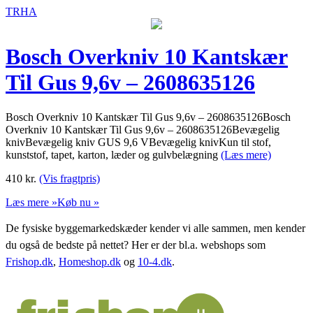
TRHA
Bosch Overkniv 10 Kantskær
Til Gus 9,6v – 2608635126
Bosch Overkniv 10 Kantskær Til Gus 9,6v – 2608635126Bosch
Overkniv 10 Kantskær Til Gus 9,6v – 2608635126Bevægelig
knivBevægelig kniv GUS 9,6 VBevægelig knivKun til stof,
kunststof, tapet, karton, læder og gulvbelægning
(Læs mere)
410
kr.
(Vis fragtpris)
Læs mere »
Køb nu »
De fysiske byggemarkedskæder kender vi alle sammen, men kender
du også de bedste på nettet? Her er der bl.a. webshops som
Frishop.dk
,
Homeshop.dk
og
10-4.dk
.