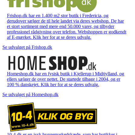
Frishop.dk har en 1.400 m2 stor butik i Fredericia, og
derudover sælger de til hele landet via deres webshop. De har
et stort sortiment med mere end 50.000 varer, og tilbyder
professionel rådgivning over telefon. Webshoppen er godkendt
af E-mærket. Klik her for at se deres udvalg.
Se udvalget på Frishop.dk
Homeshop.dk har en fysisk butik i Kjellerup i Midtjylland, og
ellers sælger de over nettet. De startede tilbage i 2004, og er
100 % danskejet. Klik her for at se deres udvalg.
Se udvalget på Homeshop.dk
10-4.dk er en jysk byggemarkedskæde, som har butikker i