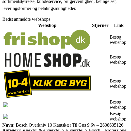
sortimentstørrelse, kundeservice, brugervenlighed, betingelser,
leveringsformer og betalingsmuligheder.
Bedst anmeldte webshops
Webshop
Stjerner
Link
Besøg
webshop
Besøg
webshop
Besøg
webshop
Besøg
webshop
Besøg
webshop
Navn:
Bosch Overkniv 10 Kantskær Til Gus 9,6v – 2608635126
Kategori:
Værktøj & elværktøj > Elværktøj > Bosch – Professionel