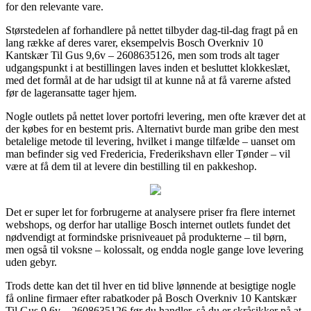
for den relevante vare.
Størstedelen af forhandlere på nettet tilbyder dag-til-dag fragt på en
lang række af deres varer, eksempelvis Bosch Overkniv 10
Kantskær Til Gus 9,6v – 2608635126, men som trods alt tager
udgangspunkt i at bestillingen laves inden et besluttet klokkeslæt,
med det formål at de har udsigt til at kunne nå at få varerne afsted
før de lageransatte tager hjem.
Nogle outlets på nettet lover portofri levering, men ofte kræver det at
der købes for en bestemt pris. Alternativt burde man gribe den mest
betalelige metode til levering, hvilket i mange tilfælde – uanset om
man befinder sig ved Fredericia, Frederikshavn eller Tønder – vil
være at få dem til at levere din bestilling til en pakkeshop.
Det er super let for forbrugerne at analysere priser fra flere internet
webshops, og derfor har utallige Bosch internet outlets fundet det
nødvendigt at formindske prisniveauet på produkterne – til børn,
men også til voksne – kolossalt, og endda nogle gange love levering
uden gebyr.
Trods dette kan det til hver en tid blive lønnende at besigtige nogle
få online firmaer efter rabatkoder på Bosch Overkniv 10 Kantskær
Til Gus 9,6v – 2608635126 før du handler, så du er skråsikker på at