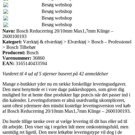
Besøg webshop
Besøg webshop
Besøg webshop
Besøg webshop
Navn:
Bosch Reducerring 20/10mm Max1,7mm Klinge –
2600100193
Kategori:
Værktøj & elværktøj > Elværktøj > Bosch – Professionel
> Bosch Tilbehør
Producent:
Bosch
Varenummer:
36860
EAN:
3165140433594
Vurderet til
4
ud af 5 stjerner baseret på
42
anmeldelser
Mange e-butikker yder nu en række forskellige leveringsudgaver.
Den mest benyttede er i vore dage pakkeshoppen, som giver dig
mulighed for at hente dine produkter lige præcis når det passer ind i
din kalender. Leveringsformen er altså usædvanlig ukompliceret,
samt oftest ydermere den mindst kostelige leveringsversion ved køb
af Bosch Reducerring 20/10mm Max1,7mm Klinge – 2600100193.
Du burde tillige tænke over at vælge levering til dit hus eller ud til
dit arbejde. Den viser sig i regelen lidt mere omkostningsfuld, men
samtidig ret ligetil. Den mest letkøbte leveringstype vil dog i de