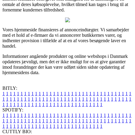
omtale af deres købsoplevelse, hvilket tilmed kan tages i brug til at
fornemme kundernes tilfredshed.
Vores hjemmeside finansieres af annonceindtægter. Vi samarbejder
med et hold af e-firmaer da vi annoncerer butikkernes varer, og
indhenter provision i tilfælde af at en af vores besøgende laver en
handel.
Informationer angående produkter og online webshops i Danmark
opdateres jævnligt, men det er ikke muligt for os at give garantier
imod forandringer der kan være udført siden sidste opdatering af
hjemmesidens data.
BITLY:
1
1
1
1
1
1
1
1
1
1
1
1
1
1
1
1
1
1
1
1
1
1
1
1
1
1
1
1
1
1
1
1
1
1
1
1
1
1
1
1
1
1
1
1
1
1
1
1
1
1
1
1
1
1
1
1
1
1
1
1
1
1
1
1
1
1
1
1
1
1
1
1
1
1
1
1
1
1
1
1
1
1
1
1
1
1
1
1
1
1
1
1
1
1
1
1
1
1
1
1
SPOTIFY:
1
1
1
1
1
1
1
1
1
1
1
1
1
1
1
1
1
1
1
1
1
1
1
1
1
1
1
1
1
1
1
1
1
1
1
1
1
1
1
1
1
1
1
1
1
1
1
1
1
1
1
1
1
1
1
1
1
1
1
1
1
1
1
1
1
1
1
1
1
1
1
1
1
1
1
1
1
1
1
1
1
1
1
1
1
1
1
1
1
1
1
1
1
1
1
1
1
1
1
1
CUTTLY BIO: