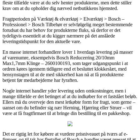
fleste tilfælde være at du selv henter produkterne, men dette stiller
krav om at du opholder dig nærved netbutikkens hjemsted.
Fragtperioden på Værktøj & elværktøj > Elværktøj > Bosch –
Professionel > Bosch Tilbehør er selvfølgelig meget bestemmende
forudsat du har behov for produkterne fluks, så derfor er det
tydeligvis essentielt at du kigger nærmere på det anslåede
leveringstidspunkt for den aktuelle vare.
En masse internet forhandlere lover 1 hverdags levering på masser
af varenumre, eksempelvis Bosch Reducerring 20/10mm
Max1,7mm Klinge – 2600100193, som tager udgangspunkt i at
ordren køres igennem tidligere end et besluttet klokkeslæt, med
hensynstagen til at de med sikkerhed kan nå at få produkterne
betjent før medarbejderne har fyraften.
Nogle internet handler yder levering uden omkostninger, men i
mange tilfælde er det betinget af at du indkøber for et fastslået beløb.
Ellers må du overveje den mest letkøbte form for fragt, som gerne –
uanset om du befinder sig nær Herning, Hjørring eller Struer – vil
være at få fragtfirmaet til at bringe din bestilling til en pakkeshop.
Det er rigtig let for købere at vurdere prisniveauet på tværs af e-
firmaer, og til tak har flertallet af Bosch e-handler været presset til at