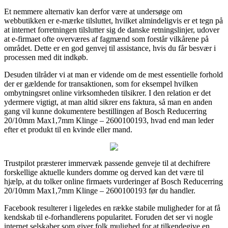
Et nemmere alternativ kan derfor være at undersøge om
webbutikken er e-mærke tilsluttet, hvilket almindeligvis er et tegn på
at internet forretningen tilslutter sig de danske retningslinjer, udover
at e-firmaet ofte overværes af fagmænd som forstår vilkårene på
området. Dette er en god genvej til assistance, hvis du får besvær i
processen med dit indkøb.
Desuden tilråder vi at man er vidende om de mest essentielle forhold
der er gældende for transaktionen, som for eksempel hvilken
ombytningsret online virksomheden tilsikrer. I den relation er det
ydermere vigtigt, at man altid sikrer ens faktura, så man en anden
gang vil kunne dokumentere bestillingen af Bosch Reducerring
20/10mm Max1,7mm Klinge – 2600100193, hvad end man leder
efter et produkt til en kvinde eller mand.
Trustpilot præsterer immervæk passende genveje til at dechifrere
forskellige aktuelle kunders domme og derved kan det være til
hjælp, at du tolker online firmaets vurderinger af Bosch Reducerring
20/10mm Max1,7mm Klinge – 2600100193 før du handler.
Facebook resulterer i ligeledes en række stabile muligheder for at få
kendskab til e-forhandlerens popularitet. Foruden det ser vi nogle
internet selskaber som giver folk mulighed for at tilkendegive en