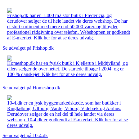
Frishop.dk har en 1.400 m2 stor butik i Fredericia, og
derudover sælger de til hele landet via deres webshop. De har
et stort sortiment med mere end 50.000 varer, og tilbyder
professionel rådgivning over telefon. Webshoppen er godkendt
af E-mærket. Klik her for at se deres udvalg.
Se udvalget på Frishop.dk
Homeshop.dk har en fysisk butik i Kjellerup i Midtjylland, og
ellers sælger de over nettet. De startede tilbage i 2004, og er
100 % danskejet. Klik her for at se deres udvalg.
Se udvalget på Homeshop.dk
10-4.dk er en jysk byggemarkedskæde, som har butikker i
Ringkøbing, Ulfborg, Varde, Viborg, Videbæk og Aarhus.
Derudover sælger de en hel del til hele landet via deres
webshop. 10-4.dk er godkendt af E-mærket. Klik her for at se
deres udvalg.
Se udvalget på 10-4.dk