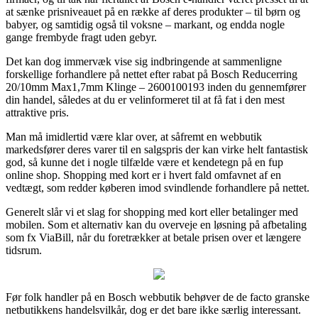
at sænke prisniveauet på en række af deres produkter – til børn og
babyer, og samtidig også til voksne – markant, og endda nogle
gange frembyde fragt uden gebyr.
Det kan dog immervæk vise sig indbringende at sammenligne
forskellige forhandlere på nettet efter rabat på Bosch Reducerring
20/10mm Max1,7mm Klinge – 2600100193 inden du gennemfører
din handel, således at du er velinformeret til at få fat i den mest
attraktive pris.
Man må imidlertid være klar over, at såfremt en webbutik
markedsfører deres varer til en salgspris der kan virke helt fantastisk
god, så kunne det i nogle tilfælde være et kendetegn på en fup
online shop. Shopping med kort er i hvert fald omfavnet af en
vedtægt, som redder køberen imod svindlende forhandlere på nettet.
Generelt slår vi et slag for shopping med kort eller betalinger med
mobilen. Som et alternativ kan du overveje en løsning på afbetaling
som fx ViaBill, når du foretrækker at betale prisen over et længere
tidsrum.
Før folk handler på en Bosch webbutik behøver de de facto granske
netbutikkens handelsvilkår, dog er det bare ikke særlig interessant.