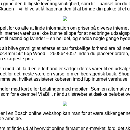
u gribe den billigste leveringsmulighed, som tit – uanset om du
kagen – vil blive at få fragtmanden til at bringe din pakke til et 
elt for os alle at finde information om priser på diverse internet
h internet varehuse ikke kunne slippe for at nedbringe udsalgs
amt til mænd og kvinder – en hel del, og endda nogle gange byde 
alt blive gavnligt at efterse et par forskellige forhandlere på net
2.4mm 56t Exp Wood – 2608644057 inden du placerer ordren, 
n skarpeste pris.
med, at ifald en e-forhandler sælger deres varer til en udsalg
e det for det meste være en varsel om en bedragerisk butik. Sho
emmelse, hvilket assisterer køberen imod fup internet varehuse.
handler med kort eller betalinger med mobilen. Som en alternativ
 som for eksempel ViaBill, når du tilstræber at dække beløbet ove
per i en Bosch online webshop kan man for at være sikker genn
de arbejde.
re at finde ud af hvorvidt online firmaet er e-mærket, fordi det s