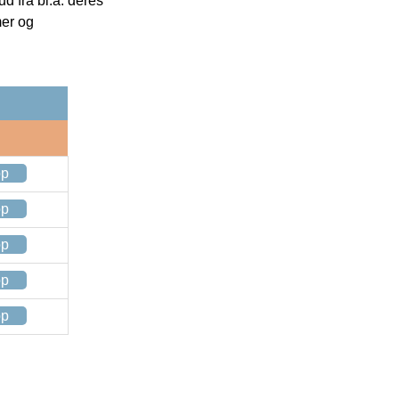
 fra bl.a. deres
mer og
op
op
op
op
op