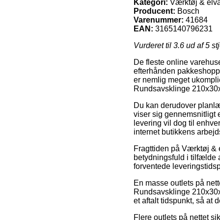
Kategori:
Værktøj & elvæ
Producent:
Bosch
Varenummer:
41684
EAN:
3165140796231
Vurderet til
3.6
ud af 5 st
De fleste online varehuse 
efterhånden pakkeshoppen
er nemlig meget ukomplic
Rundsavsklinge 210x30
Du kan derudover planlægg
viser sig gennemsnitligt
levering vil dog til enh
internet butikkens arbejd
Fragttiden på Værktøj & 
betydningsfuld i tilfælde 
forventede leveringstidsp
En masse outlets på nett
Rundsavsklinge 210x30x
et aftalt tidspunkt, så at
Flere outlets på nettet s