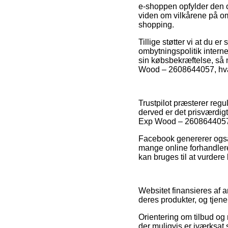
e-shoppen opfylder den of
viden om vilkårene på omr
shopping.
Tillige støtter vi at du e
ombytningspolitik interne
sin købsbekræftelse, så
Wood – 2608644057, hvad
Trustpilot præsterer reg
derved er det prisværdi
Exp Wood – 2608644057 
Facebook genererer også 
mange online forhandlere
kan bruges til at vurdere
Websitet finansieres af 
deres produkter, og tjen
Orientering om tilbud og 
der muligvis er iværksat 