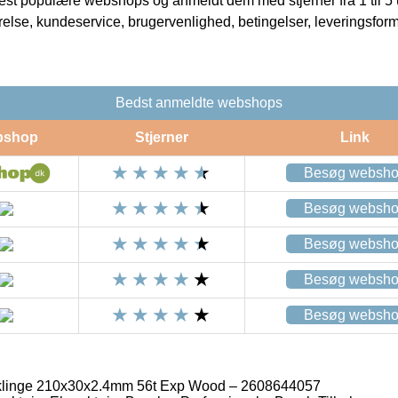
t populære webshops og anmeldt dem med stjerner fra 1 til 5 ud
rrelse, kundeservice, brugervenlighed, betingelser, leveringsfor
Bedst anmeldte webshops
bshop
Stjerner
Link
Besøg websh
Besøg websh
Besøg websh
Besøg websh
Besøg websh
linge 210x30x2.4mm 56t Exp Wood – 2608644057