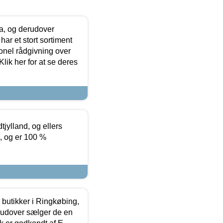
ia, og derudover
ar et stort sortiment
onel rådgivning over
ik her for at se deres
tjylland, og ellers
4, og er 100 %
butikker i Ringkøbing,
rudover sælger de en