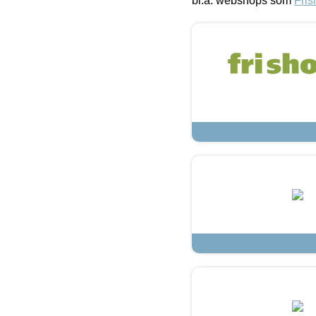
bl.a. webshops som
Fris