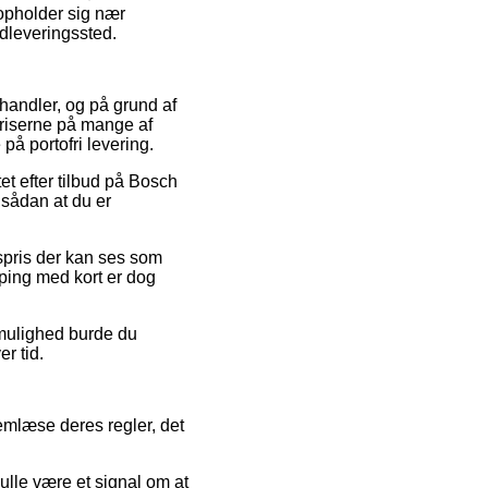
 opholder sig nær
udleveringssted.
 handler, og på grund af
priserne på mange af
på portofri levering.
tet efter tilbud på Bosch
sådan at du er
spris der kan ses som
pping med kort er dog
 mulighed burde du
r tid.
emlæse deres regler, det
kulle være et signal om at