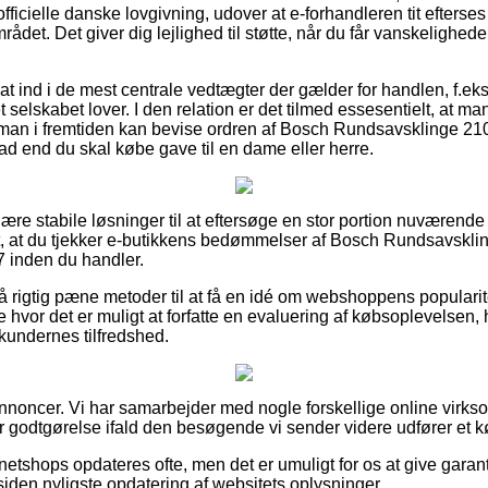
ficielle danske lovgivning, udover at e-forhandleren tit efterses
ådet. Det giver dig lejlighed til støtte, når du får vanskelighede
r sat ind i de mest centrale vedtægter der gælder for handlen, f.ek
t selskabet lover. I den relation er det tilmed essesentielt, at m
 man i fremtiden kan bevise ordren af Bosch Rundsavsklinge 
 end du skal købe gave til en dame eller herre.
ulære stabile løsninger til at eftersøge en stor portion nuvære
gt, at du tjekker e-butikkens bedømmelser af Bosch Rundsavsk
inden du handler.
rigtig pæne metoder til at få en idé om webshoppens popularit
 hvor det er muligt at forfatte en evaluering af købsoplevelsen
 kundernes tilfredshed.
annoncer. Vi har samarbejder med nogle forskellige online virk
er godtgørelse ifald den besøgende vi sender videre udfører et k
netshops opdateres ofte, men det er umuligt for os at give garan
siden nyligste opdatering af websitets oplysninger.