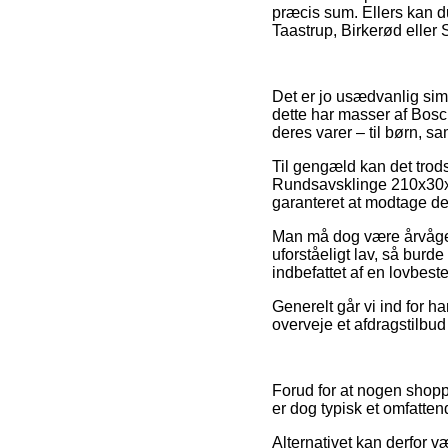
præcis sum. Ellers kan d
Taastrup, Birkerød eller S
Det er jo usædvanlig simp
dette har masser af Bosc
deres varer – til børn, s
Til gengæld kan det trods 
Rundsavsklinge 210x30x
garanteret at modtage de
Man må dog være årvågen 
uforståeligt lav, så burd
indbefattet af en lovbest
Generelt går vi ind for 
overveje et afdragstilbud
Forud for at nogen shop
er dog typisk et omfatten
Alternativet kan derfor væ