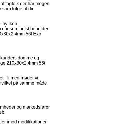
 af fagfolk der har megen
r som følge af din
s. hvilken
an når som helst beholder
210x30x2.4mm 56t Exp
nde kunders domme og
linge 210x30x2.4mm 56t
et. Tilmed møder vi
, hvilket på samme måde
somheder og markedsfører
øb.
tier imod modifikationer