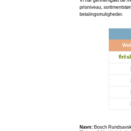
Vi har gennemgået de mes
prisniveau, sortimentstø
betalingsmuligheder.
We
Navn:
Bosch Rundsavsk