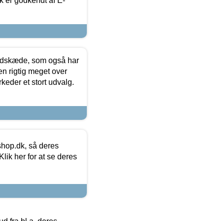
k er godkendt af E-
edskæde, som også har
en rigtig meget over
keder et stort udvalg.
hop.dk, så deres
lik her for at se deres