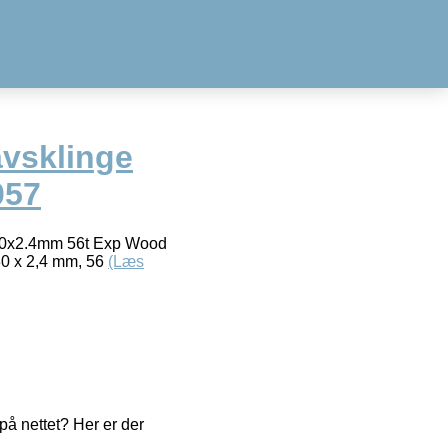
vsklinge
057
30x2.4mm 56t Exp Wood
0 x 2,4 mm, 56
(Læs
å nettet? Her er der