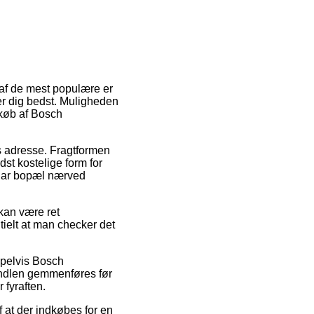
n af de mest populære er
er dig bedst. Muligheden
 køb af Bosch
es adresse. Fragtformen
st kostelige form for
u har bopæl nærved
kan være ret
ntielt at man checker det
mpelvis Bosch
ndlen gemmenføres før
 fyraften.
f at der indkøbes for en