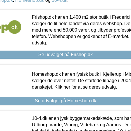
hop.dk
,
Homeshop.dk
og
10-4.dk
.
Frishop.dk har en 1.400 m2 stor butik i Frederic
sælger de til hele landet via deres webshop. De h
med mere end 50.000 varer, og tilbyder professi
telefon. Webshoppen er godkendt af E-mærket. Kl
udvalg.
Se udvalget på Frishop.dk
Homeshop.dk har en fysisk butik i Kjellerup i Mid
sælger de over nettet. De startede tilbage i 200
danskejet. Klik her for at se deres udvalg.
Se udvalget på Homeshop.dk
10-4.dk er en jysk byggemarkedskæde, som har 
Ulfborg, Varde, Viborg, Videbæk og Aarhus. De