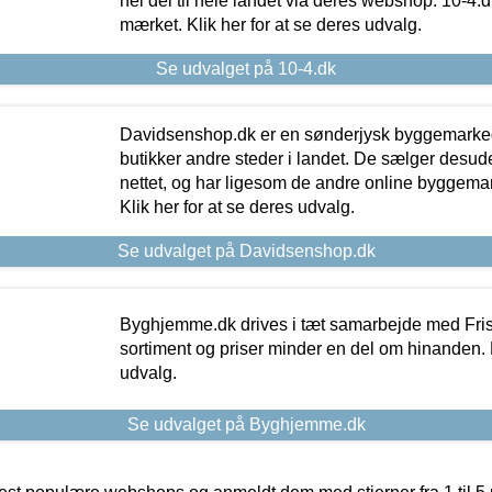
hel del til hele landet via deres webshop. 10-4.d
mærket. Klik her for at se deres udvalg.
Se udvalget på 10-4.dk
Davidsenshop.dk er en sønderjysk byggemark
butikker andre steder i landet. De sælger desud
nettet, og har ligesom de andre online byggemar
Klik her for at se deres udvalg.
Se udvalget på Davidsenshop.dk
Byghjemme.dk drives i tæt samarbejde med Fris
sortiment og priser minder en del om hinanden. K
udvalg.
Se udvalget på Byghjemme.dk