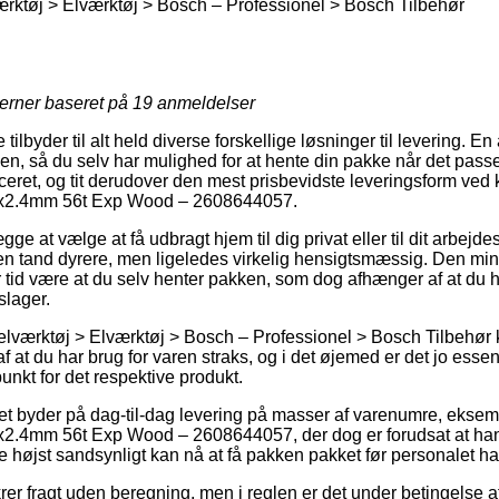
rktøj > Elværktøj > Bosch – Professionel > Bosch Tilbehør
jerner baseret på
19
anmeldelser
tilbyder til alt held diverse forskellige løsninger til levering. E
, så du selv har mulighed for at hente din pakke når det pass
eret, og tit derudover den mest prisbevidste leveringsform ved
x2.4mm 56t Exp Wood – 2608644057.
e at vælge at få udbragt hjem til dig privat eller til dit arbejd
 en tand dyrere, men ligeledes virkelig hensigtsmæssig. Den mind
ver tid være at du selv henter pakken, som dog afhænger af at d
slager.
elværktøj > Elværktøj > Bosch – Professionel > Bosch Tilbehør 
af at du har brug for varen straks, og i det øjemed er det jo esse
unkt for det respektive produkt.
et byder på dag-til-dag levering på masser af varenumre, ekse
2.4mm 56t Exp Wood – 2608644057, der dog er forudsat at ha
 de højst sandsynligt kan nå at få pakken pakket før personalet har
ikrer fragt uden beregning, men i reglen er det under betingelse a