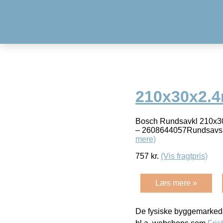
210x30x2.4
Bosch Rundsavkl 210x3
– 2608644057Rundsavskl
mere)
757
kr.
(Vis fragtpris)
Læs mere »
De fysiske byggemarkeds