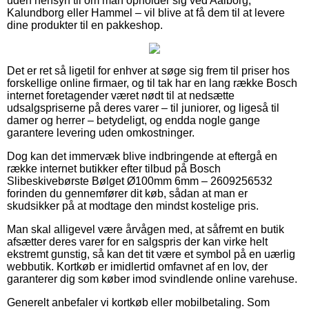
uden hensyn til om man opholder sig ved Aalborg,
Kalundborg eller Hammel – vil blive at få dem til at levere
dine produkter til en pakkeshop.
Det er ret så ligetil for enhver at søge sig frem til priser hos
forskellige online firmaer, og til tak har en lang række Bosch
internet foretagender været nødt til at nedsætte
udsalgspriserne på deres varer – til juniorer, og ligeså til
damer og herrer – betydeligt, og endda nogle gange
garantere levering uden omkostninger.
Dog kan det immervæk blive indbringende at eftergå en
række internet butikker efter tilbud på Bosch
Slibeskivebørste Bølget Ø100mm 6mm – 2609256532
forinden du gennemfører dit køb, sådan at man er
skudsikker på at modtage den mindst kostelige pris.
Man skal alligevel være årvågen med, at såfremt en butik
afsætter deres varer for en salgspris der kan virke helt
ekstremt gunstig, så kan det tit være et symbol på en uærlig
webbutik. Kortkøb er imidlertid omfavnet af en lov, der
garanterer dig som køber imod svindlende online varehuse.
Generelt anbefaler vi kortkøb eller mobilbetaling. Som