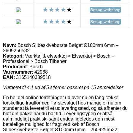
Besøg webshop
Besøg webshop
Navn:
Bosch Slibeskivebørste Bølget Ø100mm 6mm –
2609256532
Kategori:
Værktøj & elværktøj > Elværktøj > Bosch –
Professionel > Bosch Tilbehør
Producent:
Bosch
Varenummer:
42968
EAN:
3165140389518
Vurderet til
4.1
ud af 5 stjerner baseret på
15
anmeldelser
En hel del online forretninger udlover nu en lang række
forskellige fragtformer. Førstevalget hos mange er nu om
stunder at få leveret til et udleveringssted, og så afhenter du
blot din pakke når du har tid. Leveringstypen er altså
ualmindeligt praktisk, samt endda ligeledes den mest
betalelige mulighed for fragt ved køb af Bosch
Slibeskivebørste Bølget Ø100mm 6mm – 2609256532.