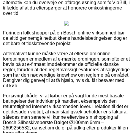
alternativ kan du overveje en afdragsløsning som fx ViaBill, i
tilfælde af at du efterspørger at honorere omkostningerne
over tid.
Forinden folk shopper på en Bosch online virksomhed bør
de altid gennemgå netbutikkens handelsbetingelser, dog er
det bare et tidskrævende projekt.
Alternativet kunne måske være at efterse om online
forretningen er medlem af e-mærke ordningen, som ofte er et
bevis på at e-firmaet imødekommer de officielle danske
regler, foruden at den regelmæssigt evalueres af sagkyndige
som har den nødvendige knowhow om reglerne på området.
Det giver dig genvej til at få hjælp, hvis du får besvær med
dit køb.
For øvrigt tilråder vi at køber er på vagt for de mest basale
betingelser der indvirker på handlen, eksempelvis den
returrettighed internet virksomheden lover. I relation til det er
det desuden vigtigt, at man stadigvæk beholder ens faktura,
således man senere vil kunne eftervise sin shopping af
Bosch Slibeskivebørste Bølget Ø100mm 6mm –
2609256532, uanset om du er på udkig efter produkter til en