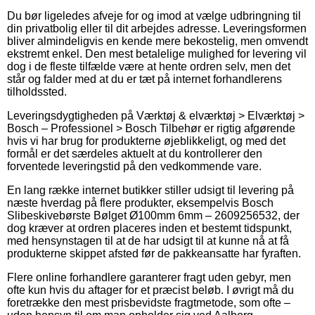
Du bør ligeledes afveje for og imod at vælge udbringning til
din privatbolig eller til dit arbejdes adresse. Leveringsformen
bliver almindeligvis en kende mere bekostelig, men omvendt
ekstremt enkel. Den mest betalelige mulighed for levering vil
dog i de fleste tilfælde være at hente ordren selv, men det
står og falder med at du er tæt på internet forhandlerens
tilholdssted.
Leveringsdygtigheden på Værktøj & elværktøj > Elværktøj >
Bosch – Professionel > Bosch Tilbehør er rigtig afgørende
hvis vi har brug for produkterne øjeblikkeligt, og med det
formål er det særdeles aktuelt at du kontrollerer den
forventede leveringstid på den vedkommende vare.
En lang række internet butikker stiller udsigt til levering på
næste hverdag på flere produkter, eksempelvis Bosch
Slibeskivebørste Bølget Ø100mm 6mm – 2609256532, der
dog kræver at ordren placeres inden et bestemt tidspunkt,
med hensynstagen til at de har udsigt til at kunne nå at få
produkterne skippet afsted før de pakkeansatte har fyraften.
Flere online forhandlere garanterer fragt uden gebyr, men
ofte kun hvis du aftager for et præcist beløb. I øvrigt må du
foretrække den mest prisbevidste fragtmetode, som ofte –