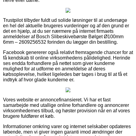
herre eller dame.
Trustpilot tilbyder fuldt ud solide løsninger til at undersøge
en hel del aktuelle brugeres vurderinger og af den grund er
det en hjælp, at du ser nærmere på internet firmaets
anmeldelser af Bosch Slibeskivebørste Bølget Ø100mm
6mm – 2609256532 forinden du lægger din bestilling.
Facebook genererer også relativt fremragende chancer for at
få kendskab til online virksomhedens pålidelighed. Herinde
ses endda forhandlere på nettet som giver kunderne
mulighed for at udforme en anmeldelse af deres
købsoplevelse, hvilket ligeledes bør tages i brug til at få et
indtryk af hvor glade kunderne er.
Vores website er annoncefinansieret. Vi har et fast
samarbejde med utallige online forhandlere og annoncerer
virksomhedernes tilbud, og høster provision når en af vores
brugere fuldfører et køb.
Informationer omkring varer og internet selskaber opdateres
løbende, men vi giver ingen garanti imod ændringer der