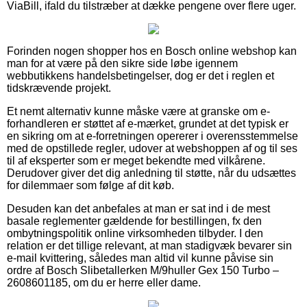
ViaBill, ifald du tilstræber at dække pengene over flere uger.
Forinden nogen shopper hos en Bosch online webshop kan
man for at være på den sikre side løbe igennem
webbutikkens handelsbetingelser, dog er det i reglen et
tidskrævende projekt.
Et nemt alternativ kunne måske være at granske om e-
forhandleren er støttet af e-mærket, grundet at det typisk er
en sikring om at e-forretningen opererer i overensstemmelse
med de opstillede regler, udover at webshoppen af og til ses
til af eksperter som er meget bekendte med vilkårene.
Derudover giver det dig anledning til støtte, når du udsættes
for dilemmaer som følge af dit køb.
Desuden kan det anbefales at man er sat ind i de mest
basale reglementer gældende for bestillingen, fx den
ombytningspolitik online virksomheden tilbyder. I den
relation er det tillige relevant, at man stadigvæk bevarer sin
e-mail kvittering, således man altid vil kunne påvise sin
ordre af Bosch Slibetallerken M/9huller Gex 150 Turbo –
2608601185, om du er herre eller dame.