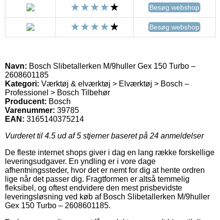
Besøg webshop
Besøg webshop
Navn:
Bosch Slibetallerken M/9huller Gex 150 Turbo –
2608601185
Kategori:
Værktøj & elværktøj > Elværktøj > Bosch –
Professionel > Bosch Tilbehør
Producent:
Bosch
Varenummer:
39785
EAN:
3165140375214
Vurderet til
4.5
ud af 5 stjerner baseret på
24
anmeldelser
De fleste internet shops giver i dag en lang række forskellige
leveringsudgaver. En yndling er i vore dage
afhentningssteder, hvor det er nemt for dig at hente ordren
lige når det passer dig. Fragtformen er altså temmelig
fleksibel, og oftest endvidere den mest prisbevidste
leveringsløsning ved køb af Bosch Slibetallerken M/9huller
Gex 150 Turbo – 2608601185.