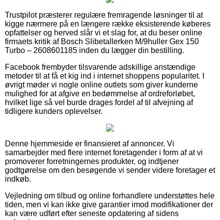
Trustpilot præsterer regulære fremragende løsninger til at
kigge nærmere på en længere række eksisterende køberes
opfattelser og herved slår vi et slag for, at du beser online
firmaets kritik af Bosch Slibetallerken M/9huller Gex 150
Turbo – 2608601185 inden du lægger din bestilling.
Facebook frembyder tilsvarende adskillige anstændige
metoder til at få et kig ind i internet shoppens popularitet. I
øvrigt møder vi nogle online outlets som giver kunderne
mulighed for at afgive en bedømmelse af ordreforløbet,
hvilket lige så vel burde drages fordel af til afvejning af
tidligere kunders oplevelser.
Denne hjemmeside er finansieret af annoncer. Vi
samarbejder med flere internet foretagender i form af at vi
promoverer forretningernes produkter, og indtjener
godtgørelse om den besøgende vi sender videre foretager et
indkøb.
Vejledning om tilbud og online forhandlere understøttes hele
tiden, men vi kan ikke give garantier imod modifikationer der
kan være udført efter seneste opdatering af sidens