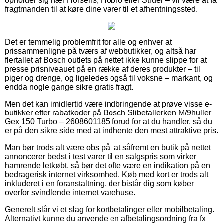
opholder sig nær Horsens, Hobro eller Struer – vil være at få
fragtmanden til at køre dine varer til et afhentningssted.
Det er temmelig problemfrit for alle og enhver at
prissammenligne på tværs af webbutikker, og altså har
flertallet af Bosch outlets på nettet ikke kunne slippe for at
presse prisniveauet på en række af deres produkter – til
piger og drenge, og ligeledes også til voksne – markant, og
endda nogle gange sikre gratis fragt.
Men det kan imidlertid være indbringende at prøve visse e-
butikker efter rabatkoder på Bosch Slibetallerken M/9huller
Gex 150 Turbo – 2608601185 forud for at du handler, så du
er på den sikre side med at indhente den mest attraktive pris.
Man bør trods alt være obs på, at såfremt en butik på nettet
annoncerer bedst i test varer til en salgspris som virker
hamrende letkøbt, så bør det ofte være en indikation på en
bedragerisk internet virksomhed. Køb med kort er trods alt
inkluderet i en foranstaltning, der bistår dig som køber
overfor svindlende internet varehuse.
Generelt slår vi et slag for kortbetalinger eller mobilbetaling.
Alternativt kunne du anvende en afbetalingsordning fra fx