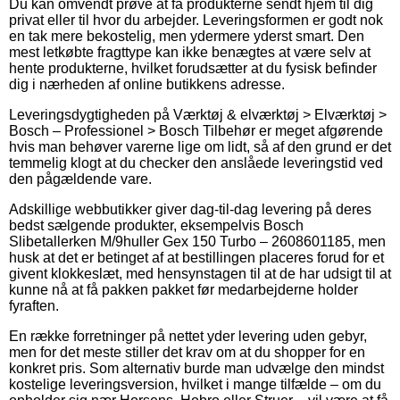
Du kan omvendt prøve at få produkterne sendt hjem til dig
privat eller til hvor du arbejder. Leveringsformen er godt nok
en tak mere bekostelig, men ydermere yderst smart. Den
mest letkøbte fragttype kan ikke benægtes at være selv at
hente produkterne, hvilket forudsætter at du fysisk befinder
dig i nærheden af online butikkens adresse.
Leveringsdygtigheden på Værktøj & elværktøj > Elværktøj >
Bosch – Professionel > Bosch Tilbehør er meget afgørende
hvis man behøver varerne lige om lidt, så af den grund er det
temmelig klogt at du checker den anslåede leveringstid ved
den pågældende vare.
Adskillige webbutikker giver dag-til-dag levering på deres
bedst sælgende produkter, eksempelvis Bosch
Slibetallerken M/9huller Gex 150 Turbo – 2608601185, men
husk at det er betinget af at bestillingen placeres forud for et
givent klokkeslæt, med hensynstagen til at de har udsigt til at
kunne nå at få pakken pakket før medarbejderne holder
fyraften.
En række forretninger på nettet yder levering uden gebyr,
men for det meste stiller det krav om at du shopper for en
konkret pris. Som alternativ burde man udvælge den mindst
kostelige leveringsversion, hvilket i mange tilfælde – om du