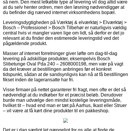
så nem. Den mest letkøbte type af levering vil dog altid være
at du selv henter ordren, men den løsning nødvendiggør at
du befinder dig nærved internet virksomhedens bopæl.
Leveringsdygtigheden på Værktøj & elværktøj > Elværktøj >
Bosch – Professionel > Bosch Tilbehør er naturligvis vældig
central hvis vi mangler varen lige om lidt, så derfor er det jo
relevant at du finder den estimerede leveringstid ved det
pågældende produkt.
Masser af internet forretninger giver løfte om dag-til-dag
levering på adskillige produkter, eksempelvis Bosch
Slibetunge Oval Pda 240 – 2608000198, men vær på vagt
da det kræver at bestillingen anbringes før et konkret
tidspunkt, sådan at de sandsynligvis kan nå at få bestillingen
fikset inden de lageransatte har fri.
Visse firmaer på nettet garanterer fri fragt, men ofte er det så
nødvendigt at du indkøber for et præcist beløb. Derudover
burde man udvælge den mindst kostelige leveringsmåde,
hvilket tit – hvad end man er tæt på Aarhus, Ikast eller Struer
– vil være at få kørt dine produkter til en pakkeshop.
Det er i dag særligt let gængeligt for os alle at finde de