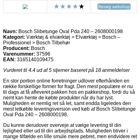
Besøg webshop
Navn:
Bosch Slibetunge Oval Pda 240 – 2608000198
Kategori:
Værktøj & elværktøj > Elværktøj > Bosch –
Professionel > Bosch Tilbehør
Producent:
Bosch
Varenummer:
37596
EAN:
3165140109475
Vurderet til
4.4
ud af 5 stjerner baseret på
18
anmeldelser
En stor portion online forretninger udlover efterhånden en
række forskellige former for fragt. Den mest populære er nu
til dags at få afleveret pakken hos en pakkeshop, fordi du så
nemt kan hente de købte produkter når du har lyst.
Muligheden er nemlig ret så let, samt endda ligeledes den
mest letkøbte leveringsversion ved køb af Bosch Slibetunge
Oval Pda 240 – 2608000198.
Du kunne derudover overveje at vælge levering til din
lejlighed eller ud til din arbejdsplads. Muligheden bliver i
mange tilfælde en lille smule mere pebret, men endvidere ret