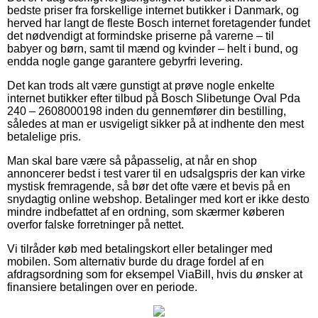
bedste priser fra forskellige internet butikker i Danmark, og
herved har langt de fleste Bosch internet foretagender fundet
det nødvendigt at formindske priserne på varerne – til
babyer og børn, samt til mænd og kvinder – helt i bund, og
endda nogle gange garantere gebyrfri levering.
Det kan trods alt være gunstigt at prøve nogle enkelte
internet butikker efter tilbud på Bosch Slibetunge Oval Pda
240 – 2608000198 inden du gennemfører din bestilling,
således at man er usvigeligt sikker på at indhente den mest
betalelige pris.
Man skal bare være så påpasselig, at når en shop
annoncerer bedst i test varer til en udsalgspris der kan virke
mystisk fremragende, så bør det ofte være et bevis på en
snydagtig online webshop. Betalinger med kort er ikke desto
mindre indbefattet af en ordning, som skærmer køberen
overfor falske forretninger på nettet.
Vi tilråder køb med betalingskort eller betalinger med
mobilen. Som alternativ burde du drage fordel af en
afdragsordning som for eksempel ViaBill, hvis du ønsker at
finansiere betalingen over en periode.