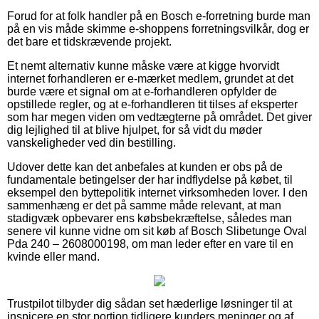
Forud for at folk handler på en Bosch e-forretning burde man
på en vis måde skimme e-shoppens forretningsvilkår, dog er
det bare et tidskrævende projekt.
Et nemt alternativ kunne måske være at kigge hvorvidt
internet forhandleren er e-mærket medlem, grundet at det
burde være et signal om at e-forhandleren opfylder de
opstillede regler, og at e-forhandleren tit tilses af eksperter
som har megen viden om vedtægterne på området. Det giver
dig lejlighed til at blive hjulpet, for så vidt du møder
vanskeligheder ved din bestilling.
Udover dette kan det anbefales at kunden er obs på de
fundamentale betingelser der har indflydelse på købet, til
eksempel den byttepolitik internet virksomheden lover. I den
sammenhæng er det på samme måde relevant, at man
stadigvæk opbevarer ens købsbekræftelse, således man
senere vil kunne vidne om sit køb af Bosch Slibetunge Oval
Pda 240 – 2608000198, om man leder efter en vare til en
kvinde eller mand.
Trustpilot tilbyder dig sådan set hæderlige løsninger til at
inspicere en stor portion tidligere kunders meninger og af