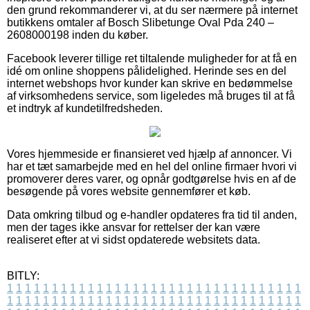
den grund rekommanderer vi, at du ser nærmere på internet
butikkens omtaler af Bosch Slibetunge Oval Pda 240 –
2608000198 inden du køber.
Facebook leverer tillige ret tiltalende muligheder for at få en
idé om online shoppens pålidelighed. Herinde ses en del
internet webshops hvor kunder kan skrive en bedømmelse
af virksomhedens service, som ligeledes må bruges til at få
et indtryk af kundetilfredsheden.
Vores hjemmeside er finansieret ved hjælp af annoncer. Vi
har et tæt samarbejde med en hel del online firmaer hvori vi
promoverer deres varer, og opnår godtgørelse hvis en af de
besøgende på vores website gennemfører et køb.
Data omkring tilbud og e-handler opdateres fra tid til anden,
men der tages ikke ansvar for rettelser der kan være
realiseret efter at vi sidst opdaterede websitets data.
BITLY:
1
1
1
1
1
1
1
1
1
1
1
1
1
1
1
1
1
1
1
1
1
1
1
1
1
1
1
1
1
1
1
1
1
1
1
1
1
1
1
1
1
1
1
1
1
1
1
1
1
1
1
1
1
1
1
1
1
1
1
1
1
1
1
1
1
1