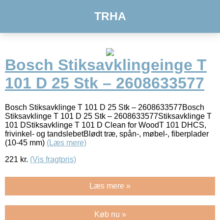
TRHA
Bosch Stiksavklingeinge T
101 D 25 Stk – 2608633577
Bosch Stiksavklinge T 101 D 25 Stk – 2608633577Bosch
Stiksavklinge T 101 D 25 Stk – 2608633577Stiksavklinge T
101 DStiksavklinge T 101 D Clean for WoodT 101 DHCS,
frivinkel- og tandslebetBlødt træ, spån-, møbel-, fiberplader
(10-45 mm)
(Læs mere)
221
kr.
(Vis fragtpris)
Læs mere »
Køb nu »