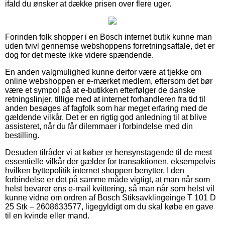
ifald du ønsker at dække prisen over flere uger.
Forinden folk shopper i en Bosch internet butik kunne man
uden tvivl gennemse webshoppens forretningsaftale, det er
dog for det meste ikke videre spændende.
En anden valgmulighed kunne derfor være at tjekke om
online webshoppen er e-mærket medlem, eftersom det bør
være et sympol på at e-butikken efterfølger de danske
retningslinjer, tillige med at internet forhandleren fra tid til
anden besøges af fagfolk som har meget erfaring med de
gældende vilkår. Det er en rigtig god anledning til at blive
assisteret, når du får dilemmaer i forbindelse med din
bestilling.
Desuden tilråder vi at køber er hensynstagende til de mest
essentielle vilkår der gælder for transaktionen, eksempelvis
hvilken byttepolitik internet shoppen benytter. I den
forbindelse er det på samme måde vigtigt, at man når som
helst bevarer ens e-mail kvittering, så man når som helst vil
kunne vidne om ordren af Bosch Stiksavklingeinge T 101 D
25 Stk – 2608633577, ligegyldigt om du skal købe en gave
til en kvinde eller mand.