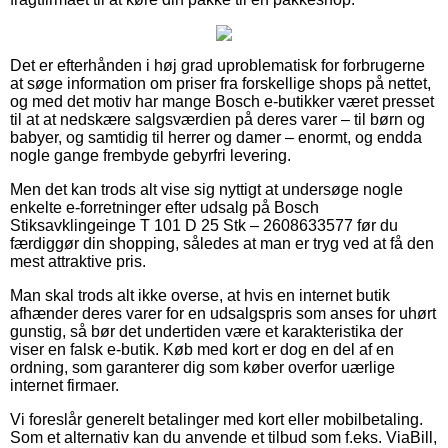
Det er efterhånden i høj grad uproblematisk for forbrugerne
at søge information om priser fra forskellige shops på nettet,
og med det motiv har mange Bosch e-butikker været presset
til at at nedskære salgsværdien på deres varer – til børn og
babyer, og samtidig til herrer og damer – enormt, og endda
nogle gange frembyde gebyrfri levering.
Men det kan trods alt vise sig nyttigt at undersøge nogle
enkelte e-forretninger efter udsalg på Bosch
Stiksavklingeinge T 101 D 25 Stk – 2608633577 før du
færdiggør din shopping, således at man er tryg ved at få den
mest attraktive pris.
Man skal trods alt ikke overse, at hvis en internet butik
afhænder deres varer for en udsalgspris som anses for uhørt
gunstig, så bør det undertiden være et karakteristika der
viser en falsk e-butik. Køb med kort er dog en del af en
ordning, som garanterer dig som køber overfor uærlige
internet firmaer.
Vi foreslår generelt betalinger med kort eller mobilbetaling.
Som et alternativ kan du anvende et tilbud som f.eks. ViaBill,