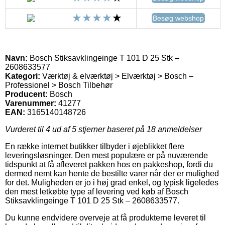
Besøg webshop
Navn:
Bosch Stiksavklingeinge T 101 D 25 Stk –
2608633577
Kategori:
Værktøj & elværktøj > Elværktøj > Bosch –
Professionel > Bosch Tilbehør
Producent:
Bosch
Varenummer:
41277
EAN:
3165140148726
Vurderet til
4
ud af 5 stjerner baseret på
18
anmeldelser
En række internet butikker tilbyder i øjeblikket flere
leveringsløsninger. Den mest populære er på nuværende
tidspunkt at få afleveret pakken hos en pakkeshop, fordi du
dermed nemt kan hente de bestilte varer når der er mulighed
for det. Muligheden er jo i høj grad enkel, og typisk ligeledes
den mest letkøbte type af levering ved køb af Bosch
Stiksavklingeinge T 101 D 25 Stk – 2608633577.
Du kunne endvidere overveje at få produkterne leveret til