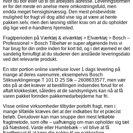
hvor du bor eller ud til dit arbejdes adresse. Leveringsformen
er for det meste en anelse mere omkostningsfuld, men
endda meget hensigtsmæssig. Den mest prisbevidste
mulighed for fragt vil dog altid vise sig at være at hente
pakken selv, men den løsning stiller krav om at du opholder
dig lige ved e-handlens hjemsted.
Fragtperioden på Værktøj & elværktøj > Elværktøj > Bosch –
Professionel > Bosch Tilbehør er super afgørende hvis vi
har brug for din ordre inden for kort tid, og i det øjemed er det
sandelig fornuftigt at du studerer den anslåede leveringsdato
ved det relevante produkt.
En stor portion online varehuse lover 1 dags levering på
mange af deres varenumre, eksempelvis Bosch
Stiksavklingeinge T 101 D 25 Stk – 2608633577, men vær
obs på at det kræver at bestillingen indsendes forud for et
aftalt klokkeslæt, således at de sandsynligvis kan nå at få
varen pakket forinden pakkemedarbejderne har fri.
Visse online virksomheder tilbyder portofri fragt, men i
mange tilfælde kræves det at der indkøbes for et præcist
beløb. Derudover kan man snuppe den mest letkøbte
fragtmetode, som ofte – uafhængig om man opholder sig tæt
på Næstved, Varde eller Humlebæk – vil blive at få
fragtfirmaet til at køre din pakke til en pakkeshop.