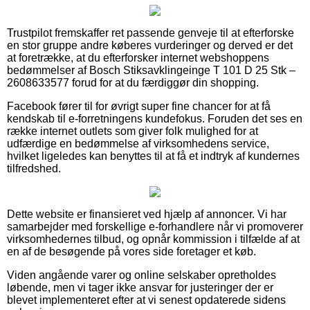
Trustpilot fremskaffer ret passende genveje til at efterforske
en stor gruppe andre køberes vurderinger og derved er det
at foretrække, at du efterforsker internet webshoppens
bedømmelser af Bosch Stiksavklingeinge T 101 D 25 Stk –
2608633577 forud for at du færdiggør din shopping.
Facebook fører til for øvrigt super fine chancer for at få
kendskab til e-forretningens kundefokus. Foruden det ses en
række internet outlets som giver folk mulighed for at
udfærdige en bedømmelse af virksomhedens service,
hvilket ligeledes kan benyttes til at få et indtryk af kundernes
tilfredshed.
Dette website er finansieret ved hjælp af annoncer. Vi har
samarbejder med forskellige e-forhandlere når vi promoverer
virksomhedernes tilbud, og opnår kommission i tilfælde af at
en af de besøgende på vores side foretager et køb.
Viden angående varer og online selskaber opretholdes
løbende, men vi tager ikke ansvar for justeringer der er
blevet implementeret efter at vi senest opdaterede sidens