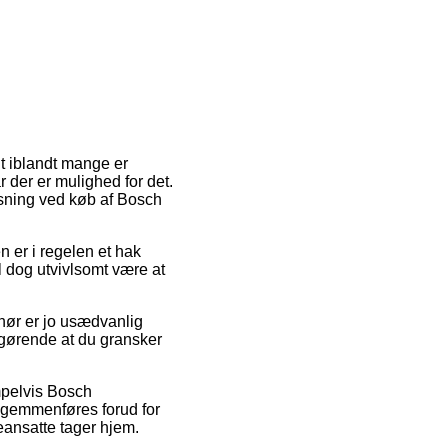
it iblandt mange er
r der er mulighed for det.
øsning ved køb af Bosch
en er i regelen et hak
il dog utvivlsomt være at
hør er jo usædvanlig
fgørende at du gransker
pelvis Bosch
 gemmenføres forud for
eansatte tager hjem.