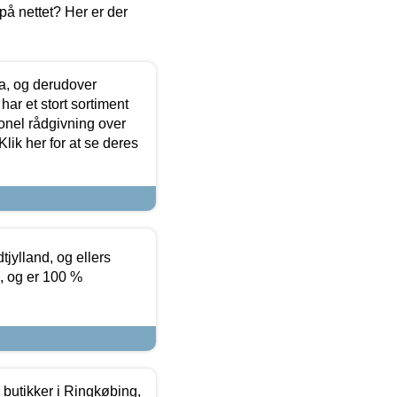
å nettet? Her er der
ia, og derudover
ar et stort sortiment
onel rådgivning over
ik her for at se deres
tjylland, og ellers
4, og er 100 %
butikker i Ringkøbing,