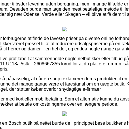
tninger tilbyder levering uden beregning, men i mange tilfælde 
 sum. Desuden burde man tage den mest betalelige metode til l
er sig nær Odense, Varde eller Skagen – vil blive at få dem til at
 forbrugerne at finde de laveste priser på diverse online forhandl
kker været presset til at at reducere udsalgspriserne på en rækk
å til herrer og damer – en hel del, og endda nogle gange garant
ive profitabelt at sammenholde nogle netbutikker efter tilbud p
1 U118a 5stk – 2608667855 forud for at du placerer ordren, så
pris.
så påpasselig, at når en shop reklamerer deres produkter til en 
 kunne det mange gange være et faresignal om en uægte butik. 
regel, der støtter køber overfor snydagtige e-firmaer.
dler med kort eller mobilbetaling. Som et alternativ kunne du an
retrækker at betale omkostningerne over en længere periode.
 en Bosch butik på nettet burde de i princippet bese butikkens h
e.