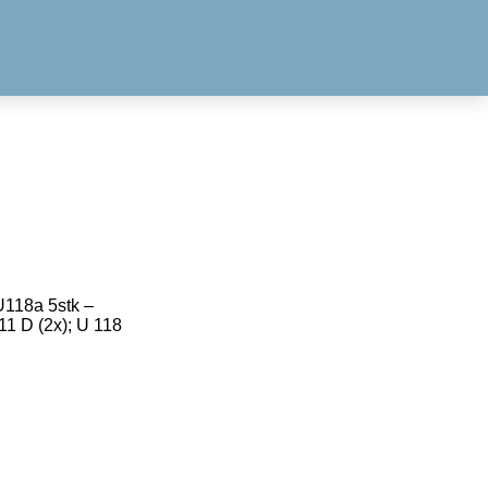
U118a 5stk –
1 D (2x); U 118