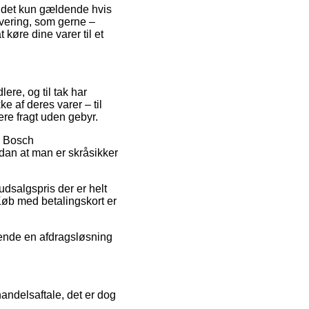
er det kun gældende hvis
evering, som gerne –
 køre dine varer til et
ere, og til tak har
e af deres varer – til
ere fragt uden gebyr.
å Bosch
dan at man er skråsikker
udsalgspris der er helt
Køb med betalingskort er
vende en afdragsløsning
andelsaftale, det er dog