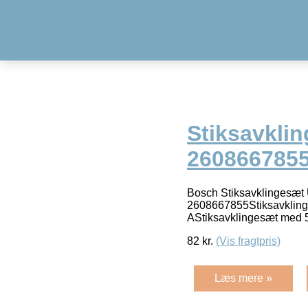
Stiksavkli
260866785
Bosch Stiksavklingesæt
2608667855Stiksavklinge
AStiksavklingesæt med 
82
kr.
(Vis fragtpris)
Læs mere »