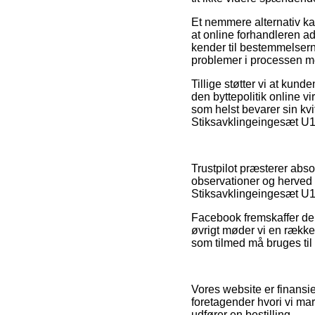
Et nemmere alternativ ka
at online forhandleren ad
kender til bestemmelsern
problemer i processen m
Tillige støtter vi at kun
den byttepolitik online v
som helst bevarer sin kv
Stiksavklingeingesæt U1
Trustpilot præsterer abs
observationer og herved
Stiksavklingeingesæt U1
Facebook fremskaffer der
øvrigt møder vi en række
som tilmed må bruges til 
Vores website er finansie
foretagender hvori vi ma
udfører en bestilling.