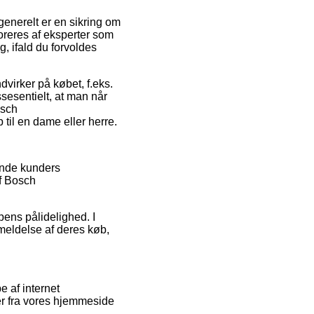
generelt er en sikring om
toreres af eksperter som
, ifald du forvoldes
dvirker på købet, f.eks.
sesentielt, at man når
osch
il en dame eller herre.
ende kunders
f Bosch
ens pålidelighed. I
meldelse af deres køb,
e af internet
er fra vores hjemmeside