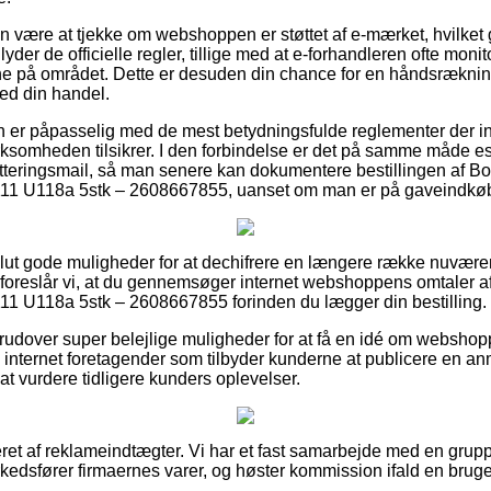
n være at tjekke om webshoppen er støttet af e-mærket, hvilket 
lyder de officielle regler, tillige med at e-forhandleren ofte moni
e på området. Dette er desuden din chance for en håndsrækning
ed din handel.
den er påpasselig med de mest betydningsfulde reglementer der in
irksomheden tilsikrer. I den forbindelse er det på samme måde es
itteringsmail, så man senere kan dokumentere bestillingen af B
11 U118a 5stk – 2608667855, uanset om man er på gaveindkøb t
olut gode muligheder for at dechifrere en længere række nuvær
 foreslår vi, at du gennemsøger internet webshoppens omtaler a
11 U118a 5stk – 2608667855 forinden du lægger din bestilling.
udover super belejlige muligheder for at få en idé om webshopp
 internet foretagender som tilbyder kunderne at publicere en an
at vurdere tidligere kunders oplevelser.
ret af reklameindtægter. Vi har et fast samarbejde med en grupp
rkedsfører firmaernes varer, og høster kommission ifald en brug