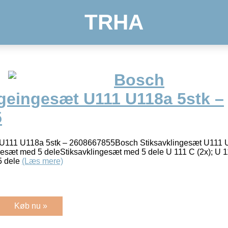
TRHA
Bosch
ngeingesæt U111 U118a 5stk –
5
 U111 U118a 5stk – 2608667855Bosch Stiksavklingesæt U111 
sæt med 5 deleStiksavklingesæt med 5 dele U 111 C (2x); U 11
5 dele
(Læs mere)
Køb nu »