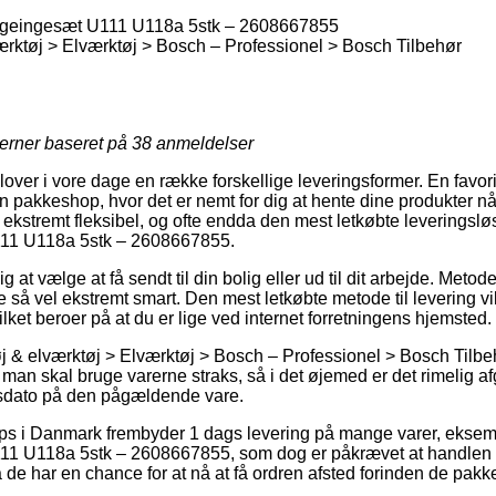
ngeingesæt U111 U118a 5stk – 2608667855
rktøj > Elværktøj > Bosch – Professionel > Bosch Tilbehør
jerner baseret på
38
anmeldelser
dlover i vore dage en række forskellige leveringsformer. En favor
en pakkeshop, hvor det er nemt for dig at hente dine produkter nå
 ekstremt fleksibel, og ofte endda den mest letkøbte leveringsl
111 U118a 5stk – 2608667855.
at vælge at få sendt til din bolig eller ud til dit arbejde. Metod
ge så vel ekstremt smart. Den mest letkøbte metode til levering v
ilket beroer på at du er lige ved internet forretningens hjemsted.
 & elværktøj > Elværktøj > Bosch – Professionel > Bosch Tilbe
man skal bruge varerne straks, så i det øjemed er det rimelig a
sdato på den pågældende vare.
s i Danmark frembyder 1 dags levering på mange varer, eksem
11 U118a 5stk – 2608667855, som dog er påkrævet at handlen
 de har en chance for at nå at få ordren afsted forinden de pakk