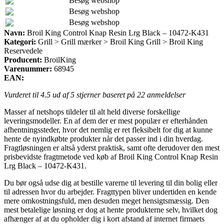
Besøg webshop
Besøg webshop
Besøg webshop
Navn:
Broil King Control Knap Resin Lrg Black – 10472-K431
Kategori:
Grill > Grill mærker > Broil King Grill > Broil King
Reservedele
Producent:
BroilKing
Varenummer:
68945
EAN:
Vurderet til
4.5
ud af 5 stjerner baseret på
22
anmeldelser
Masser af netshops tildeler til alt held diverse forskellige
leveringsmodeller. En af dem der er mest populær er efterhånden
afhentningssteder, hvor det nemlig er ret fleksibelt for dig at kunne
hente de nyindkøbte produkter når det passer ind i din hverdag.
Fragtløsningen er altså yderst praktisk, samt ofte derudover den mest
prisbevidste fragtmetode ved køb af Broil King Control Knap Resin
Lrg Black – 10472-K431.
Du bør også udse dig at bestille varerne til levering til din bolig eller
til adressen hvor du arbejder. Fragttypen bliver undertiden en kende
mere omkostningsfuld, men desuden meget hensigtsmæssig. Den
mest betalelige løsning er dog at hente produkterne selv, hvilket dog
afhænger af at du opholder dig i kort afstand af internet firmaets