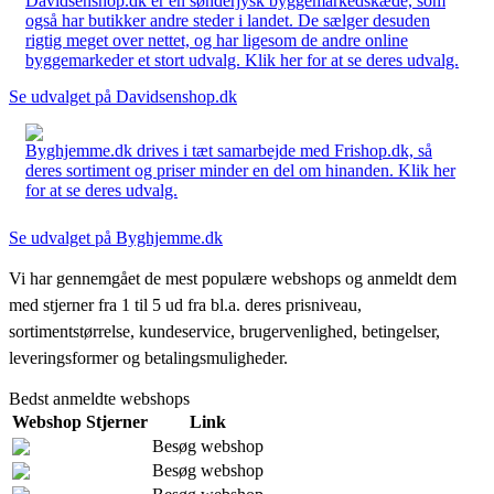
Davidsenshop.dk er en sønderjysk byggemarkedskæde, som
også har butikker andre steder i landet. De sælger desuden
rigtig meget over nettet, og har ligesom de andre online
byggemarkeder et stort udvalg. Klik her for at se deres udvalg.
Se udvalget på Davidsenshop.dk
Byghjemme.dk drives i tæt samarbejde med Frishop.dk, så
deres sortiment og priser minder en del om hinanden. Klik her
for at se deres udvalg.
Se udvalget på Byghjemme.dk
Vi har gennemgået de mest populære webshops og anmeldt dem
med stjerner fra 1 til 5 ud fra bl.a. deres prisniveau,
sortimentstørrelse, kundeservice, brugervenlighed, betingelser,
leveringsformer og betalingsmuligheder.
Bedst anmeldte webshops
Webshop
Stjerner
Link
Besøg webshop
Besøg webshop