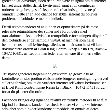
godkendt af e-mærket, siden det burde være et signal om at internet
firmaet understøtter dansk lovgivning, samt at virksomheden
rutinemæssigt besøges af eksperter der har indsigt i lovene på
området. Dette er en god chance for støtte, såfremt du oplever
problemer i forbindelse med dit indkøb.
Dertil rekommanderer vi at kunden er opmærksom på de mest
relevante retningslinjer der spiller ind i forbindelse med
transaktionen, eksempelvis den returpolitik e-forretningen tilbyder. I
den forbindelse er det samtidig vigtigt, at man når som helst
beholder ens e-mail kvittering, således man når som helst vil kunne
dokumentere ordren af Broil King Control Knap Resin Lrg Black –
10472-K431, uanset om man leder efter en vare til en herre eller
dame.
Trustpilot genererer nogenlunde ønskværdige genveje til at
kontrollere en stor portion eksisterende brugeres meninger og derved
stiller vi forslag om, at du vurderer internet selskabets bedømmelser
af Broil King Control Knap Resin Lrg Black – 10472-K431 forud
for at du placerer din ordre.
Facebook bringer dig lignende relativt værdifulde metoder til at få et
kig ind i e-firmaets kundetilfredshed. Her ser vi en række internet
selskaber som tilbyder kunderne at meddele en omtale af deres