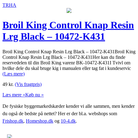
TRHA
Broil King Control Knap Resin
Lrg Black – 10472-K431
Broil King Control Knap Resin Lrg Black – 10472-K431Broil King
Control Knap Resin Lrg Black – 10472-K431Her kan du finde
reservedelen til din Broil King varenr BK-10472-K431I Tvivl om
hvilke dele du skal bruge kig i manualen eller tag fat i kundeservic
(Læs mere)
49
kr.
(Vis fragtpris)
Læs mere »
Køb nu »
De fysiske byggemarkedskæder kender vi alle sammen, men kender
du også de bedste på nettet? Her er der bl.a. webshops som
Frishop.dk
,
Homeshop.dk
og
10-4.dk
.