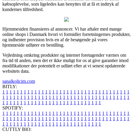
købsoplevelse, som ligeledes kan benyttes til at få et indtryk af
kundernes tilfredshed.
Hjemmesiden finansieres af annoncer. Vi har aftaler med mange
online shops i Danmark hvori vi formidler forretningernes produkter,
og indhenter provision hvis en af de besøgende på vores
hjemmeside udfører en bestilling.
Vejledning omkring produkter og internet foretagender værnes om
fra tid til anden, men det er ikke muligt for os at give garantier imod
modifikationer der potentielt er udført efter at vi senest opdaterede
websitets data.
sanalkolicim.com
BITLY:
1
1
1
1
1
1
1
1
1
1
1
1
1
1
1
1
1
1
1
1
1
1
1
1
1
1
1
1
1
1
1
1
1
1
1
1
1
1
1
1
1
1
1
1
1
1
1
1
1
1
1
1
1
1
1
1
1
1
1
1
1
1
1
1
1
1
1
1
1
1
1
1
1
1
1
1
1
1
1
1
1
1
1
1
1
1
1
1
1
1
1
1
1
1
1
1
1
1
1
1
SPOTIFY:
1
1
1
1
1
1
1
1
1
1
1
1
1
1
1
1
1
1
1
1
1
1
1
1
1
1
1
1
1
1
1
1
1
1
1
1
1
1
1
1
1
1
1
1
1
1
1
1
1
1
1
1
1
1
1
1
1
1
1
1
1
1
1
1
1
1
1
1
1
1
1
1
1
1
1
1
1
1
1
1
1
1
1
1
1
1
1
1
1
1
1
1
1
1
1
1
1
1
1
1
CUTTLY BIO: