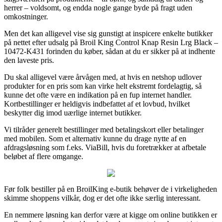
herrer – voldsomt, og endda nogle gange byde på fragt uden
omkostninger.
Men det kan alligevel vise sig gunstigt at inspicere enkelte butikker
på nettet efter udsalg på Broil King Control Knap Resin Lrg Black –
10472-K431 forinden du køber, sådan at du er sikker på at indhente
den laveste pris.
Du skal alligevel være årvågen med, at hvis en netshop udlover
produkter for en pris som kan virke helt ekstremt fordelagtig, så
kunne det ofte være en indikation på en fup internet handler.
Kortbestillinger er heldigvis indbefattet af et lovbud, hvilket
beskytter dig imod uærlige internet butikker.
Vi tilråder generelt bestillinger med betalingskort eller betalinger
med mobilen. Som et alternativ kunne du drage nytte af en
afdragsløsning som f.eks. ViaBill, hvis du foretrækker at afbetale
beløbet af flere omgange.
Før folk bestiller på en BroilKing e-butik behøver de i virkeligheden
skimme shoppens vilkår, dog er det ofte ikke særlig interessant.
En nemmere løsning kan derfor være at kigge om online butikken er