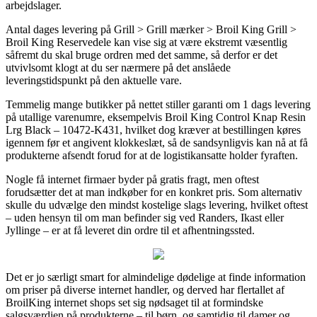
arbejdslager.
Antal dages levering på Grill > Grill mærker > Broil King Grill >
Broil King Reservedele kan vise sig at være ekstremt væsentlig
såfremt du skal bruge ordren med det samme, så derfor er det
utvivlsomt klogt at du ser nærmere på det anslåede
leveringstidspunkt på den aktuelle vare.
Temmelig mange butikker på nettet stiller garanti om 1 dags levering
på utallige varenumre, eksempelvis Broil King Control Knap Resin
Lrg Black – 10472-K431, hvilket dog kræver at bestillingen køres
igennem før et angivent klokkeslæt, så de sandsynligvis kan nå at få
produkterne afsendt forud for at de logistikansatte holder fyraften.
Nogle få internet firmaer byder på gratis fragt, men oftest
forudsætter det at man indkøber for en konkret pris. Som alternativ
skulle du udvælge den mindst kostelige slags levering, hvilket oftest
– uden hensyn til om man befinder sig ved Randers, Ikast eller
Jyllinge – er at få leveret din ordre til et afhentningssted.
Det er jo særligt smart for almindelige dødelige at finde information
om priser på diverse internet handler, og derved har flertallet af
BroilKing internet shops set sig nødsaget til at formindske
salgsværdien på produkterne – til børn, og samtidig til damer og