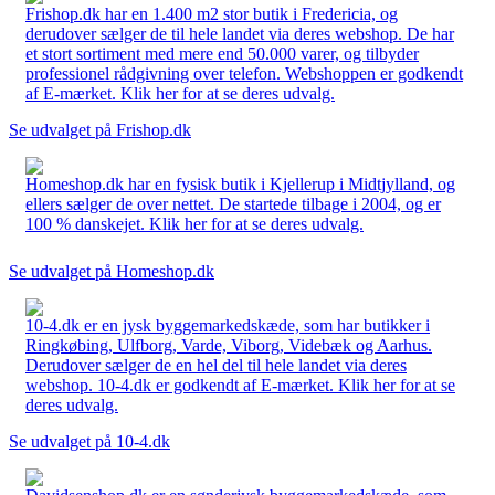
Frishop.dk har en 1.400 m2 stor butik i Fredericia, og
derudover sælger de til hele landet via deres webshop. De har
et stort sortiment med mere end 50.000 varer, og tilbyder
professionel rådgivning over telefon. Webshoppen er godkendt
af E-mærket. Klik her for at se deres udvalg.
Se udvalget på Frishop.dk
Homeshop.dk har en fysisk butik i Kjellerup i Midtjylland, og
ellers sælger de over nettet. De startede tilbage i 2004, og er
100 % danskejet. Klik her for at se deres udvalg.
Se udvalget på Homeshop.dk
10-4.dk er en jysk byggemarkedskæde, som har butikker i
Ringkøbing, Ulfborg, Varde, Viborg, Videbæk og Aarhus.
Derudover sælger de en hel del til hele landet via deres
webshop. 10-4.dk er godkendt af E-mærket. Klik her for at se
deres udvalg.
Se udvalget på 10-4.dk