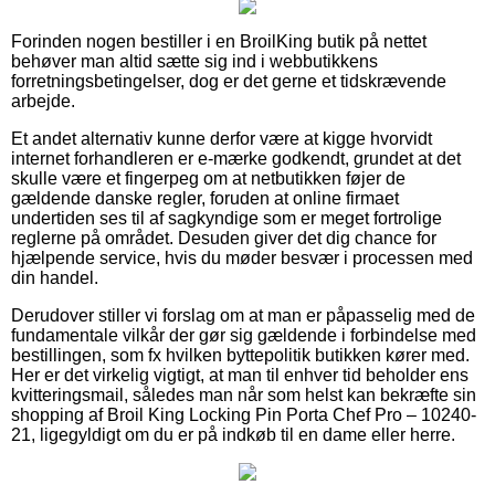
Forinden nogen bestiller i en BroilKing butik på nettet
behøver man altid sætte sig ind i webbutikkens
forretningsbetingelser, dog er det gerne et tidskrævende
arbejde.
Et andet alternativ kunne derfor være at kigge hvorvidt
internet forhandleren er e-mærke godkendt, grundet at det
skulle være et fingerpeg om at netbutikken føjer de
gældende danske regler, foruden at online firmaet
undertiden ses til af sagkyndige som er meget fortrolige
reglerne på området. Desuden giver det dig chance for
hjælpende service, hvis du møder besvær i processen med
din handel.
Derudover stiller vi forslag om at man er påpasselig med de
fundamentale vilkår der gør sig gældende i forbindelse med
bestillingen, som fx hvilken byttepolitik butikken kører med.
Her er det virkelig vigtigt, at man til enhver tid beholder ens
kvitteringsmail, således man når som helst kan bekræfte sin
shopping af Broil King Locking Pin Porta Chef Pro – 10240-
21, ligegyldigt om du er på indkøb til en dame eller herre.