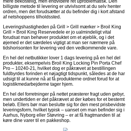
mere bekostelig, men endvidere ret uproblematisk. Den
billigste metode til levering er utvivlsomt at du selv henter
ordren, men det forudsætter at du befinder dig i kort afstand
af netshoppens tilholdssted.
Leveringshastigheden på Grill > Grill mærker > Broil King
Grill > Broil King Reservedele er jo ualmindeligt vital
forudsat man behøver produktet om et øjeblik, og i det
øjemed er det særdeles vigtigt at man ser nærmere på
tidshorisonten for levering ved den vedkommende vare.
En hel del netbutikker lover 1 dags levering på en hel del
produkter, eksempelvis Broil King Locking Pin Porta Chef
Pro – 10240-21, hvilket dog er påkrævet at bestillingen
fuldbyrdes forinden et nøjagtigt tidspunkt, således at de har
udsigt til at kunne nå at få produkterne ordnet forud for at
logistikmedarbejderne tager hjem.
En hel del forretninger på nettet præsterer fragt uden gebyr,
men undertiden er det påkrævet at der købes for et bestemt
beløb. Ellers bør man beslutte sig for den mest prisbevidste
leveringsform, hvilket typisk – uanset om man befinder sig i
Aarhus, Nyborg eller Støvring – er at få fragtmanden til at
køre dine varer til en pakkeshop.