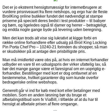
Det er jo ekstremt hensigtsmæssigt for internetbrugere at
vurdere prisniveauet fra flere netshops, og ergo har de fleste
BroilKing online butikker fundet det nødvendigt at stampe
priserne på specielt deres bedst i test produkter – til babyer
og børn, og ligeledes også til damer og herrer – betragteligt,
og endda nogle gange byde på levering uden beregning.
Men det kan trods alt vise sig lukrativt at kigge forbi en
række online forhandlere efter udsalg på Broil King Locking
Pin Porta Chef Pro – 10240-21 forinden du shopper, så man
er skudsikker på at antage den prisbilligste pris.
Man må imidlertid være obs på, at hvis en internet forhandler
udbyder en vare til en udsalgspris der virker ufattelig lav, så
bør det mange gange være et faresignal om en uoprigtig e-
forhandler. Bestillinger med kort er dog omfavnet af en
bestemmelse, hvilket garanterer dig som kunde overfor
bedrageriske online webshops.
Generelt går vi ind for køb med kort eller betalinger med
mobilen. Som en anden løsning bør du bruge et
afbetalingstilbud som fx ViaBill, i tilfælde af at du har til
hensigt at afbetale prisen af flere omgange.