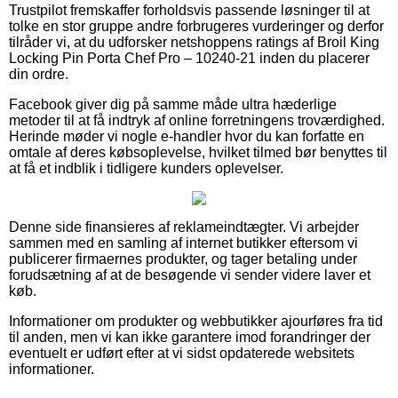
Trustpilot fremskaffer forholdsvis passende løsninger til at
tolke en stor gruppe andre forbrugeres vurderinger og derfor
tilråder vi, at du udforsker netshoppens ratings af Broil King
Locking Pin Porta Chef Pro – 10240-21 inden du placerer
din ordre.
Facebook giver dig på samme måde ultra hæderlige
metoder til at få indtryk af online forretningens troværdighed.
Herinde møder vi nogle e-handler hvor du kan forfatte en
omtale af deres købsoplevelse, hvilket tilmed bør benyttes til
at få et indblik i tidligere kunders oplevelser.
Denne side finansieres af reklameindtægter. Vi arbejder
sammen med en samling af internet butikker eftersom vi
publicerer firmaernes produkter, og tager betaling under
forudsætning af at de besøgende vi sender videre laver et
køb.
Informationer om produkter og webbutikker ajourføres fra tid
til anden, men vi kan ikke garantere imod forandringer der
eventuelt er udført efter at vi sidst opdaterede websitets
informationer.