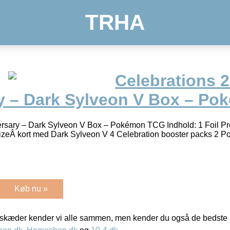
TRHA
Celebrations 2
y – Dark Sylveon V Box – P
ersary – Dark Sylveon V Box – Pokémon TCG Indhold: 1 Foil P
izeÂ kort med Dark Sylveon V 4 Celebration booster packs 2
Køb nu »
kæder kender vi alle sammen, men kender du også de bedste p