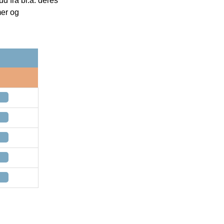
 fra bl.a. deres
mer og