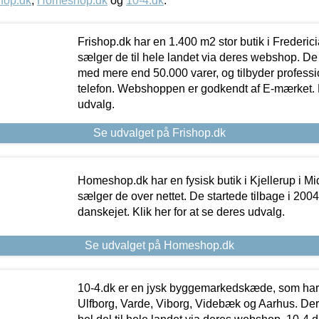
hop.dk
,
Homeshop.dk
og
10-4.dk
.
Frishop.dk har en 1.400 m2 stor butik i Frederic
sælger de til hele landet via deres webshop. De h
med mere end 50.000 varer, og tilbyder professi
telefon. Webshoppen er godkendt af E-mærket. Kl
udvalg.
Se udvalget på Frishop.dk
Homeshop.dk har en fysisk butik i Kjellerup i Mid
sælger de over nettet. De startede tilbage i 200
danskejet. Klik her for at se deres udvalg.
Se udvalget på Homeshop.dk
10-4.dk er en jysk byggemarkedskæde, som har 
Ulfborg, Varde, Viborg, Videbæk og Aarhus. De