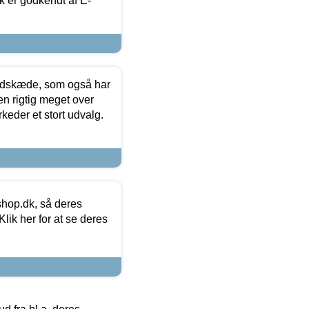
k er godkendt af E-
edskæde, som også har
en rigtig meget over
keder et stort udvalg.
hop.dk, så deres
lik her for at se deres