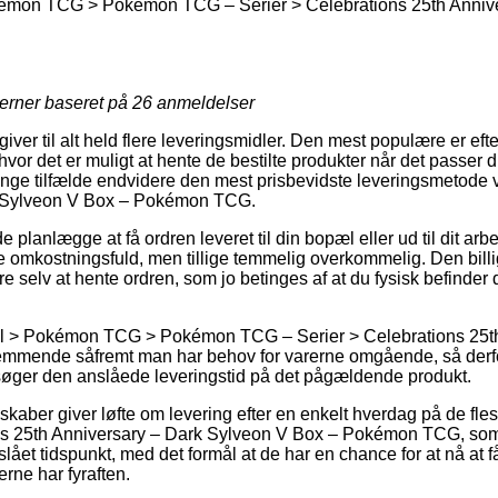
kémon TCG > Pokémon TCG – Serier > Celebrations 25th Anniv
jerner baseret på
26
anmeldelser
 giver til alt held flere leveringsmidler. Den mest populære er eft
hvor det er muligt at hente de bestilte produkter når det passer 
nge tilfælde endvidere den mest prisbevidste leveringsmetode 
k Sylveon V Box – Pokémon TCG.
lanlægge at få ordren leveret til din bopæl eller ud til dit arb
ere omkostningsfuld, men tillige temmelig overkommelig. Den billig
e selv at hente ordren, som jo betinges af at du fysisk befinder
il > Pokémon TCG > Pokémon TCG – Serier > Celebrations 25th
temmende såfremt man har behov for varerne omgående, så derfor
søger den anslåede leveringstid på det pågældende produkt.
kaber giver løfte om levering efter en enkelt hverdag på de flest
s 25th Anniversary – Dark Sylveon V Box – Pokémon TCG, som t
stslået tidspunkt, med det formål at de har en chance for at nå at
rne har fyraften.