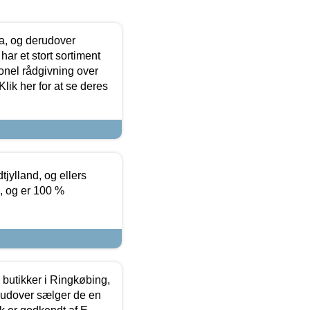
ia, og derudover
ar et stort sortiment
onel rådgivning over
ik her for at se deres
tjylland, og ellers
4, og er 100 %
butikker i Ringkøbing,
rudover sælger de en