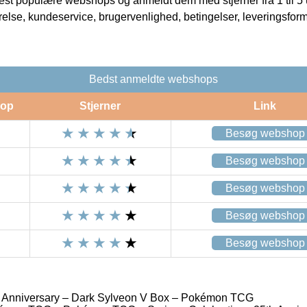
t populære webshops og anmeldt dem med stjerner fra 1 til 5 ud
rrelse, kundeservice, brugervenlighed, betingelser, leveringsfor
Bedst anmeldte webshops
op
Stjerner
Link
Besøg webshop
Besøg webshop
Besøg webshop
Besøg webshop
Besøg webshop
h Anniversary – Dark Sylveon V Box – Pokémon TCG