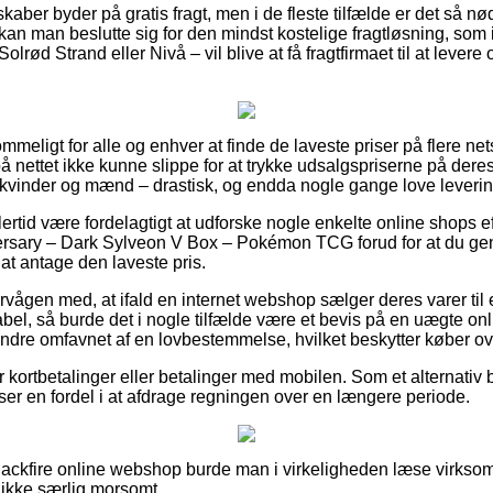
kaber byder på gratis fragt, men i de fleste tilfælde er det så n
 kan man beslutte sig for den mindst kostelige fragtløsning, som i
rød Strand eller Nivå – vil blive at få fragtfirmaet til at levere o
mmeligt for alle og enhver at finde de laveste priser på flere ne
på nettet ikke kunne slippe for at trykke udsalgspriserne på deres
til kvinder og mænd – drastisk, og endda nogle gange love leveri
ertid være fordelagtigt at udforske nogle enkelte online shops e
rsary – Dark Sylveon V Box – Pokémon TCG forud for at du genn
 at antage den laveste pris.
rvågen med, at ifald en internet webshop sælger deres varer til 
abel, så burde det i nogle tilfælde være et bevis på en uægte onl
indre omfavnet af en lovbestemmelse, hvilket beskytter køber ov
or kortbetalinger eller betalinger med mobilen. Som et alternativ 
u ser en fordel i at afdrage regningen over en længere periode.
 Blackfire online webshop burde man i virkeligheden læse virks
 ikke særlig morsomt.