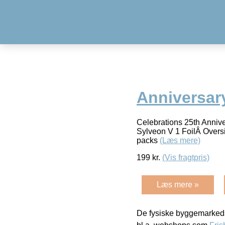
Anniversar
Celebrations 25th Anniv
Sylveon V 1 FoilÂ Overs
packs
(Læs mere)
199
kr.
(Vis fragtpris)
Læs mere »
De fysiske byggemarkeds