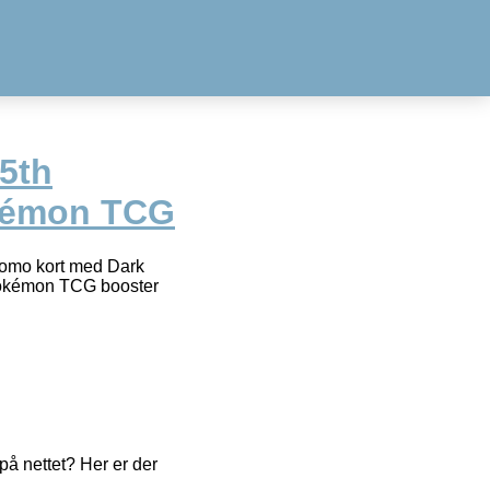
5th
okémon TCG
romo kort med Dark
 Pokémon TCG booster
å nettet? Her er der