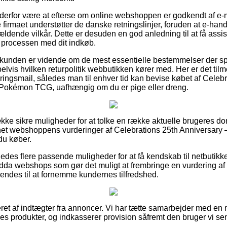
 derfor være at efterse om online webshoppen er godkendt af e-m
e firmaet understøtter de danske retningslinjer, foruden at e-ha
gældende vilkår. Dette er desuden en god anledning til at få assis
 processen med dit indkøb.
 kunden er vidende om de mest essentielle bestemmelser der spil
vis hvilken returpolitik webbutikken kører med. Her er det til
eringsmail, således man til enhver tid kan bevise købet af Celeb
Pokémon TCG, uafhængig om du er pige eller dreng.
ække sikre muligheder for at tolke en række aktuelle brugeres do
ternet webshoppens vurderinger af Celebrations 25th Anniversary
u køber.
edes flere passende muligheder for at få kendskab til netbutik
da webshops som gør det muligt at frembringe en vurdering af 
des til at fornemme kundernes tilfredshed.
eret af indtægter fra annoncer. Vi har tætte samarbejder med en 
nes produkter, og indkasserer provision såfremt den bruger vi se