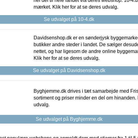
hel del til hele landet via deres webshop. 10-4.d
mærket. Klik her for at se deres udvalg.
Se udvalget på 10-4.dk
Davidsenshop.dk er en sønderjysk byggemark
butikker andre steder i landet. De sælger desud
nettet, og har ligesom de andre online byggemar
Klik her for at se deres udvalg.
Se udvalget på Davidsenshop.dk
Byghjemme.dk drives i tæt samarbejde med Fris
sortiment og priser minder en del om hinanden. K
udvalg.
Se udvalget på Byghjemme.dk