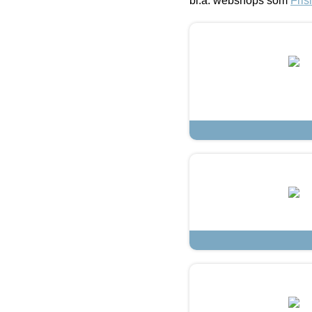
bl.a. webshops som
Fris