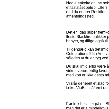
Nogle enkelte online sels
et fastslået beløb. Ellers
end du er nær Roskilde, Sol
afhentningssted.
Det er i dag super fremko
fleste Blackfire butikker 
babyer, og tillige også 
Til gengæld kan det imidl
Celebrations 25th Annive
således at du er tryg ved
Du skal imidlertid være å
virke overordentlig favor
med kort er ikke desto m
Vi slår generelt et slag f
f.eks. ViaBill, såfremt d
Før folk bestiller på en
men det er almindeligvis