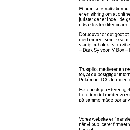
Et nemt alternativ kunne
er en sikring om at onlin
jurister der er inde i de 
udsættes for dilemmaer i
Derudover er det godt at
med ordren, som eksempel
stadig beholder sin kvitt
– Dark Sylveon V Box – 
Trustpilot medfører en r
for, at du besigtiger in
Pokémon TCG forinden d
Facebook præsterer ligel
Foruden det møder vi end
på samme måde bør anven
Vores website er finansi
når vi publicerer firmaer
handel.