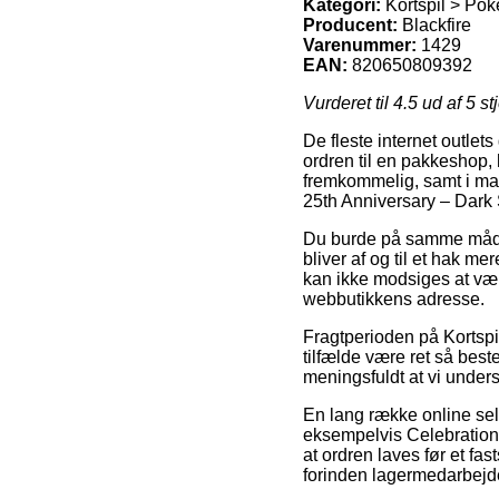
Kategori:
Kortspil > Po
Producent:
Blackfire
Varenummer:
1429
EAN:
820650809392
Vurderet til
4.5
ud af 5 st
De fleste internet outlets
ordren til en pakkeshop, 
fremkommelig, samt i ma
25th Anniversary – Dar
Du burde på samme måde p
bliver af og til et hak m
kan ikke modsiges at vær
webbutikkens adresse.
Fragtperioden på Kortsp
tilfælde være ret så bes
meningsfuldt at vi under
En lang række online sels
eksempelvis Celebration
at ordren laves før et fa
forinden lagermedarbejde