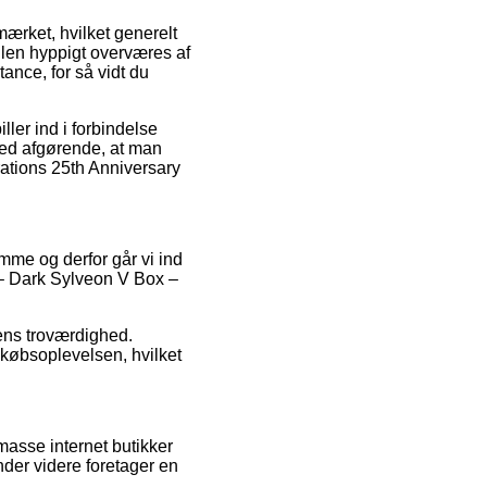
ærket, hvilket generelt
ndlen hyppigt overværes af
tance, for så vidt du
ler ind i forbindelse
med afgørende, at man
rations 25th Anniversary
mme og derfor går vi ind
 – Dark Sylveon V Box –
kens troværdighed.
købsoplevelsen, hvilket
masse internet butikker
nder videre foretager en