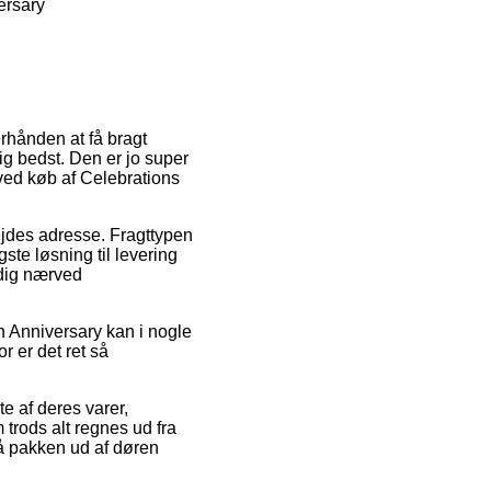
ersary
erhånden at få bragt
dig bedst. Den er jo super
ved køb af Celebrations
ejdes adresse. Fragttypen
ste løsning til levering
 dig nærved
 Anniversary kan i nogle
 er det ret så
e af deres varer,
rods alt regnes ud fra
 få pakken ud af døren