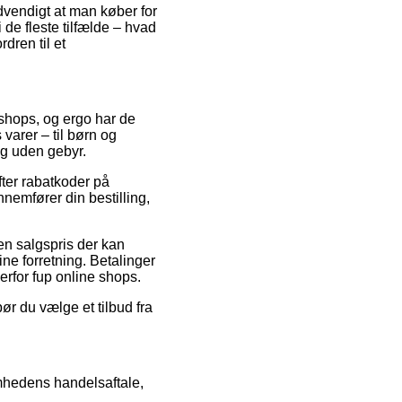
ødvendigt at man køber for
 de fleste tilfælde – hvad
rdren til et
tshops, og ergo har de
 varer – til børn og
ng uden gebyr.
fter rabatkoder på
emfører din bestilling,
en salgspris der kan
ine forretning. Betalinger
erfor fup online shops.
bør du vælge et tilbud fra
omhedens handelsaftale,