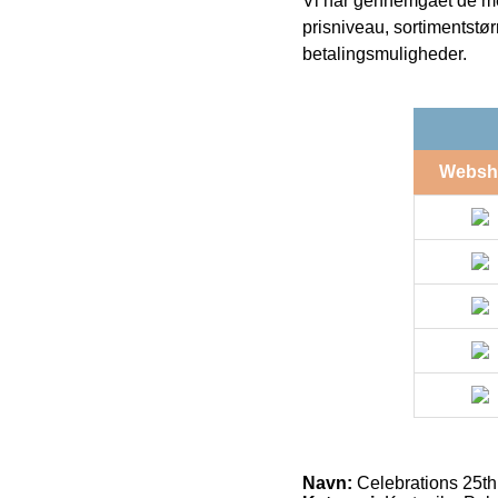
Vi har gennemgået de mes
prisniveau, sortimentstø
betalingsmuligheder.
Websh
Navn:
Celebrations 25t