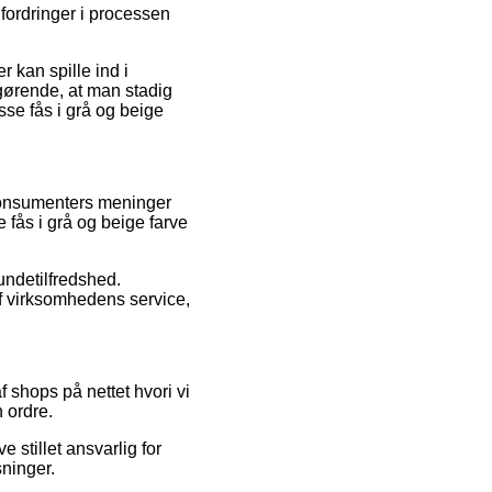
dfordringer i processen
kan spille ind i
afgørende, at man stadig
se fås i grå og beige
 konsumenters meninger
 fås i grå og beige farve
undetilfredshed.
f virksomhedens service,
 shops på nettet hvori vi
n ordre.
 stillet ansvarlig for
sninger.