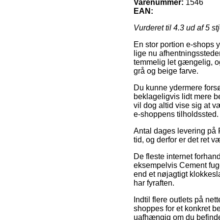
Varenummer:
1546
EAN:
Vurderet til
4.3
ud af 5 st
En stor portion e-shops 
lige nu afhentningssteder,
temmelig let gængelig, o
grå og beige farve.
Du kunne ydermere forsøge
beklageligvis lidt mere b
vil dog altid vise sig at
e-shoppens tilholdssted.
Antal dages levering på
tid, og derfor er det ret
De fleste internet forhan
eksempelvis Cement fugema
end et nøjagtigt klokkesl
har fyraften.
Indtil flere outlets på n
shoppes for et konkret bel
uafhængig om du befinder s