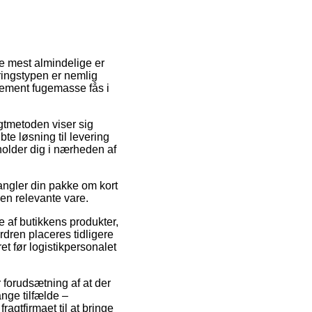
e mest almindelige er
eringstypen er nemlig
Cement fugemasse fås i
agtmetoden viser sig
te løsning til levering
pholder dig i nærheden af
ngler din pakke om kort
den relevante vare.
e af butikkens produkter,
rdren placeres tidligere
et før logistikpersonalet
r forudsætning af at der
ange tilfælde –
ragtfirmaet til at bringe