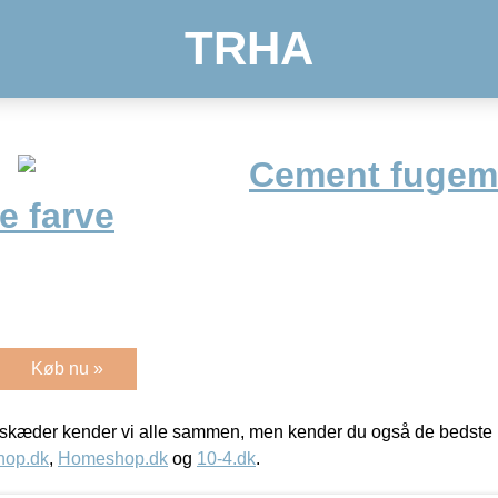
TRHA
Cement fugema
e farve
Køb nu »
kæder kender vi alle sammen, men kender du også de bedste p
hop.dk
,
Homeshop.dk
og
10-4.dk
.