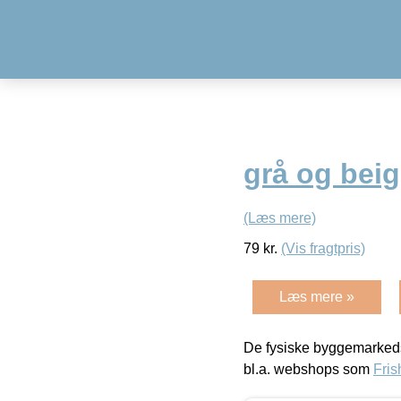
grå og beig
(Læs mere)
79
kr.
(Vis fragtpris)
Læs mere »
De fysiske byggemarkeds
bl.a. webshops som
Fris