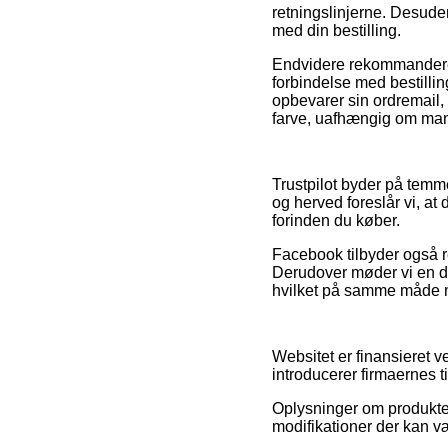
retningslinjerne. Desuden
med din bestilling.
Endvidere rekommanderer
forbindelse med bestillin
opbevarer sin ordremail,
farve, uafhængig om man 
Trustpilot byder på temm
og herved foreslår vi, a
forinden du køber.
Facebook tilbyder også re
Derudover møder vi en de
hvilket på samme måde må
Websitet er finansieret v
introducerer firmaernes t
Oplysninger om produkter 
modifikationer der kan v