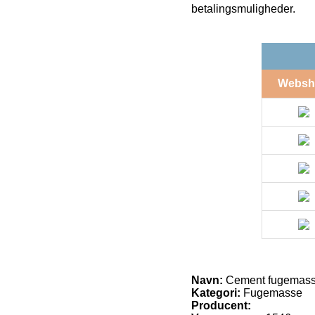
betalingsmuligheder.
Websh
Navn:
Cement fugemasse 
Kategori:
Fugemasse
Producent: