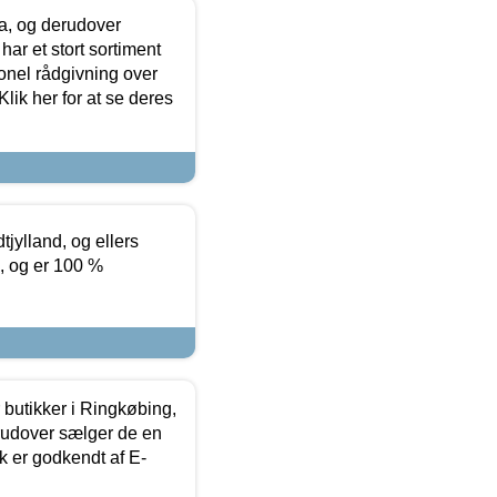
ia, og derudover
ar et stort sortiment
onel rådgivning over
ik her for at se deres
tjylland, og ellers
4, og er 100 %
butikker i Ringkøbing,
rudover sælger de en
k er godkendt af E-