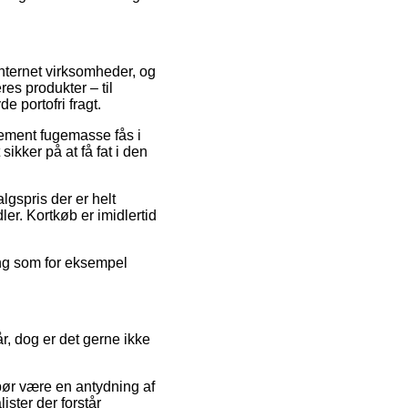
internet virksomheder, og
es produkter – til
 portofri fragt.
Cement fugemasse fås i
sikker på at få fat i den
lgspris der er helt
ler. Kortkøb er imidlertid
ning som for eksempel
r, dog er det gerne ikke
bør være en antydning af
ister der forstår