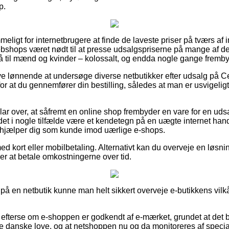
p.
ligt for internetbrugere at finde de laveste priser på tværs af 
ebshops været nødt til at presse udsalgspriserne på mange af der
å til mænd og kvinder – kolossalt, og endda nogle gange frembyde
blive lønnende at undersøge diverse netbutikker efter udsalg på 
or at du gennemfører din bestilling, således at man er usvigeligt 
lar over, at såfremt en online shop frembyder en vare for en udsa
 det i nogle tilfælde være et kendetegn på en uægte internet hand
er hjælper dig som kunde imod uærlige e-shops.
med kort eller mobilbetaling. Alternativt kan du overveje en løs
ker at betale omkostningerne over tid.
på en netbutik kunne man helt sikkert overveje e-butikkens vilkå
efterse om e-shoppen er godkendt af e-mærket, grundet at det 
de danske love, og at netshoppen nu og da monitoreres af special