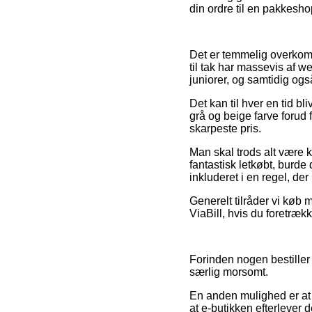
din ordre til en pakkesho
Det er temmelig overkomme
til tak har massevis af w
juniorer, og samtidig ogs
Det kan til hver en tid 
grå og beige farve forud f
skarpeste pris.
Man skal trods alt være k
fantastisk letkøbt, burde
inkluderet i en regel, d
Generelt tilråder vi køb 
ViaBill, hvis du foretræk
Forinden nogen bestiller 
særlig morsomt.
En anden mulighed er at 
at e-butikken efterlever 