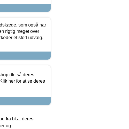
edskæde, som også har
en rigtig meget over
keder et stort udvalg.
hop.dk, så deres
lik her for at se deres
 fra bl.a. deres
mer og