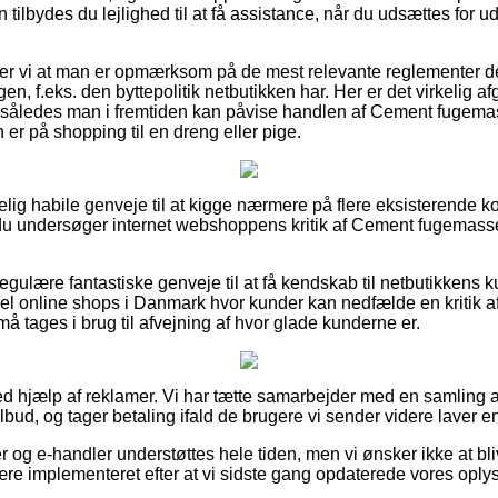
 tilbydes du lejlighed til at få assistance, når du udsættes for u
 vi at man er opmærksom på de mest relevante reglementer der 
gen, f.eks. den byttepolitik netbutikken har. Her er det virkelig 
 således man i fremtiden kan påvise handlen af Cement fugemas
er på shopping til en dreng eller pige.
elig habile genveje til at kigge nærmere på flere eksisterende
t du undersøger internet webshoppens kritik af Cement fugemasse
gulære fantastiske genveje til at få kendskab til netbutikkens k
l online shops i Danmark hvor kunder kan nedfælde en kritik a
 tages i brug til afvejning af hvor glade kunderne er.
ed hjælp af reklamer. Vi har tætte samarbejder med en samling af
ilbud, og tager betaling ifald de brugere vi sender videre laver e
og e-handler understøttes hele tiden, men vi ønsker ikke at blive
ære implementeret efter at vi sidste gang opdaterede vores oply