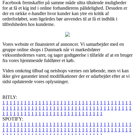
Facebook fremskaffer på samme måde ultra tiltalende muligheder
for at få et kig ind i online forhandlerens pålidelighed. Desuden er
der en række e-handler hvor kunder kan ytre en kritik af
ordreforløbet, som ligeledes bør anvendes til at få et indblik i
tilfredsheden hos kunderne.
Vores website er finansieret af annoncer. Vi samarbejder med en
gruppe online shops i Danmark når vi markedsfører
virksomhedernes varer, og tager godtgørelse i tilfælde af at en bruger
fra vores hjemmeside fuldfører et køb.
Viden omkring tilbud og netshops værnes om løbende, men vi kan
ikke give garantier imod modifikationer der er udarbejdet efter at vi
sidst opdaterede vores oplysninger.
BITLY:
1
1
1
1
1
1
1
1
1
1
1
1
1
1
1
1
1
1
1
1
1
1
1
1
1
1
1
1
1
1
1
1
1
1
1
1
1
1
1
1
1
1
1
1
1
1
1
1
1
1
1
1
1
1
1
1
1
1
1
1
1
1
1
1
1
1
1
1
1
1
1
1
1
1
1
1
1
1
1
1
1
1
1
1
1
1
1
1
1
1
1
1
1
1
1
1
1
1
1
1
SPOTIFY:
1
1
1
1
1
1
1
1
1
1
1
1
1
1
1
1
1
1
1
1
1
1
1
1
1
1
1
1
1
1
1
1
1
1
1
1
1
1
1
1
1
1
1
1
1
1
1
1
1
1
1
1
1
1
1
1
1
1
1
1
1
1
1
1
1
1
1
1
1
1
1
1