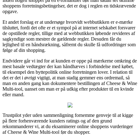
Inden nogen shopper på en e-forhandler bør man sådan set skimme
shoppens forretningsbetingelser, det er dog i reglen en tidskrævende
opgave.
Et andet forslag er at undersøge hvorvidt webbutikken er e-mærke
tilsluttet, fordi det ofte er et sympol på at internet selskabet forsvarer
de opstillede regler, tillige med at webbutikken løbende revideres af
sagkyndige som mestrer de gældende regler. Desuden får du
lejlighed til en håndsrækning, såfremt du skulle få udfordringer som
følge af din shopping.
Endvidere går vi ind for at kunden er oppe på mærkerne omkring de
mest basale vedtægter der kan håndhæves i forbindelse med købet,
til eksempel den byttepolitik online forretningen lover. I relation til
det er det i øvrigt vigtigt, at man stadig gemmer ens ordremail, så
man en anden gang kan dokumentere bestillingen af Cheese & Wine
Multi-tool, uanset om man er på udkig efter produkter til en kvinde
eller mand.
Trustpilot yder uden sammenligning fornemme genveje til at kigge
på flere forhenværende kunders ratings og af den grund
rekommanderer vi, at du eksaminerer online shoppens vurderinger
af Cheese & Wine Multi-tool før du shopper.