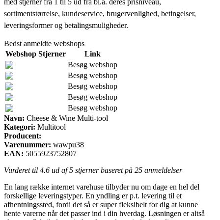
med stjerner fra 1 til 5 ud fra bl.a. deres prisniveau,
sortimentstørrelse, kundeservice, brugervenlighed, betingelser,
leveringsformer og betalingsmuligheder.
Bedst anmeldte webshops
Webshop
Stjerner
Link
Besøg webshop
Besøg webshop
Besøg webshop
Besøg webshop
Besøg webshop
Navn:
Cheese & Wine Multi-tool
Kategori:
Multitool
Producent:
Varenummer:
wawpu38
EAN:
5055923752807
Vurderet til
4.6
ud af 5 stjerner baseret på
25
anmeldelser
En lang række internet varehuse tilbyder nu om dage en hel del
forskellige leveringstyper. En yndling er p.t. levering til et
afhentningssted, fordi det så er super fleksibelt for dig at kunne
hente varerne når det passer ind i din hverdag. Løsningen er altså