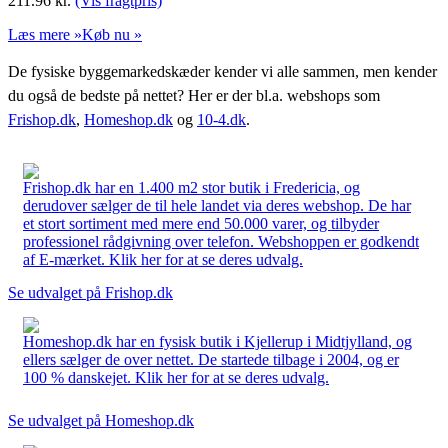
211.96
kr.
(Vis fragtpris)
Læs mere »
Køb nu »
De fysiske byggemarkedskæder kender vi alle sammen, men kender
du også de bedste på nettet? Her er der bl.a. webshops som
Frishop.dk
,
Homeshop.dk
og
10-4.dk
.
Frishop.dk har en 1.400 m2 stor butik i Fredericia, og
derudover sælger de til hele landet via deres webshop. De har
et stort sortiment med mere end 50.000 varer, og tilbyder
professionel rådgivning over telefon. Webshoppen er godkendt
af E-mærket. Klik her for at se deres udvalg.
Se udvalget på Frishop.dk
Homeshop.dk har en fysisk butik i Kjellerup i Midtjylland, og
ellers sælger de over nettet. De startede tilbage i 2004, og er
100 % danskejet. Klik her for at se deres udvalg.
Se udvalget på Homeshop.dk