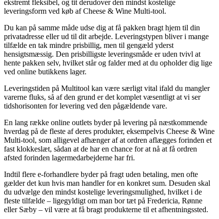
ekstremt fleksibel, og tit derudover den mindst kostelige
leveringsform ved køb af Cheese & Wine Multi-tool.
Du kan på samme måde udse dig at få pakken bragt hjem til din
privatadresse eller ud til dit arbejde. Leveringstypen bliver i mange
tilfælde en tak mindre prisbillig, men til gengæld yderst
hensigtsmæssig. Den prisbilligste leveringsmåde er uden tvivl at
hente pakken selv, hvilket står og falder med at du opholder dig lige
ved online butikkens lager.
Leveringstiden på Multitool kan være særligt vital ifald du mangler
varerne fluks, så af den grund er det komplet væsentligt at vi ser
tidshorisonten for levering ved den pågældende vare.
En lang række online outlets byder på levering på næstkommende
hverdag på de fleste af deres produkter, eksempelvis Cheese & Wine
Multi-tool, som alligevel afhænger af at ordren aflægges forinden et
fast klokkeslæt, sådan at de har en chance for at nå at få ordren
afsted forinden lagermedarbejderne har fri.
Indtil flere e-forhandlere byder på fragt uden betaling, men ofte
gælder det kun hvis man handler for en konkret sum. Desuden skal
du udvælge den mindst kostelige leveringsmulighed, hvilket i de
fleste tilfælde – ligegyldigt om man bor tæt på Fredericia, Rønne
eller Sæby – vil være at få bragt produkterne til et afhentningssted.