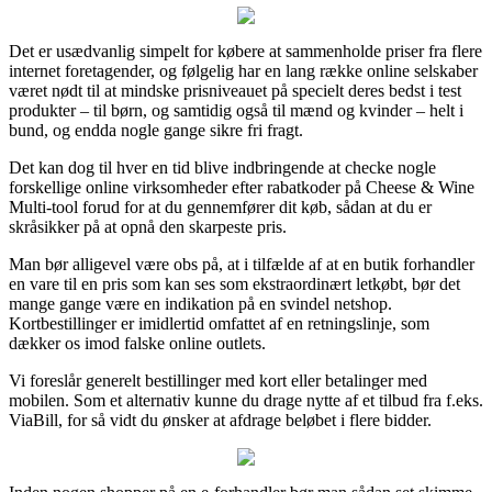
Det er usædvanlig simpelt for købere at sammenholde priser fra flere
internet foretagender, og følgelig har en lang række online selskaber
været nødt til at mindske prisniveauet på specielt deres bedst i test
produkter – til børn, og samtidig også til mænd og kvinder – helt i
bund, og endda nogle gange sikre fri fragt.
Det kan dog til hver en tid blive indbringende at checke nogle
forskellige online virksomheder efter rabatkoder på Cheese & Wine
Multi-tool forud for at du gennemfører dit køb, sådan at du er
skråsikker på at opnå den skarpeste pris.
Man bør alligevel være obs på, at i tilfælde af at en butik forhandler
en vare til en pris som kan ses som ekstraordinært letkøbt, bør det
mange gange være en indikation på en svindel netshop.
Kortbestillinger er imidlertid omfattet af en retningslinje, som
dækker os imod falske online outlets.
Vi foreslår generelt bestillinger med kort eller betalinger med
mobilen. Som et alternativ kunne du drage nytte af et tilbud fra f.eks.
ViaBill, for så vidt du ønsker at afdrage beløbet i flere bidder.