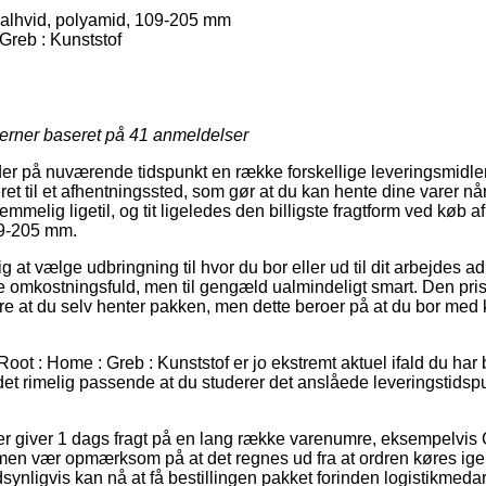
nalhvid, polyamid, 109-205 mm
Greb : Kunststof
jerner baseret på
41
anmeldelser
yder på nuværende tidspunkt en række forskellige leveringsmidl
veret til et afhentningssted, som gør at du kan hente dine varer nå
mmelig ligetil, og tit ligeledes den billigste fragtform ved køb a
09-205 mm.
ig at vælge udbringning til hvor du bor eller ud til dit arbejdes 
omkostningsfuld, men til gengæld ualmindeligt smart. Den pris
 at du selv henter pakken, men dette beroer på at du bor med ko
oot : Home : Greb : Kunststof er jo ekstremt aktuel ifald du har
det rimelig passende at du studerer det anslåede leveringstids
r giver 1 dags fragt på en lang række varenumre, eksempelvis C
en vær opmærksom på at det regnes ud fra at ordren køres ige
synligvis kan nå at få bestillingen pakket forinden logistikmeda