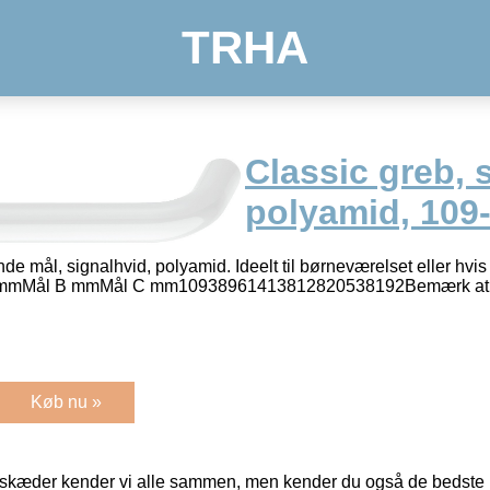
TRHA
Classic greb, 
polyamid, 109
de mål, signalhvid, polyamid. Ideelt til børneværelset eller hv
l A mmMål B mmMål C mm10938961413812820538192Bemærk at 
Køb nu »
kæder kender vi alle sammen, men kender du også de bedste p