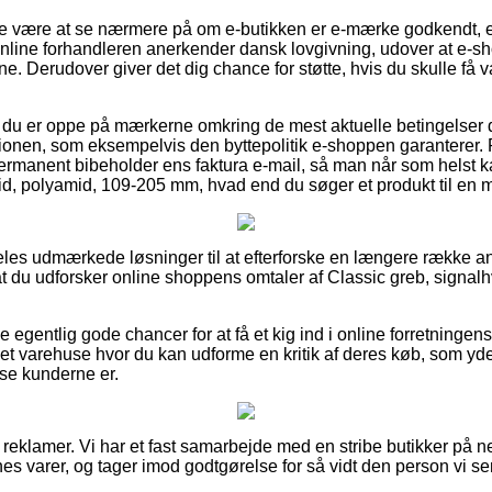
ke være at se nærmere på om e-butikken er e-mærke godkendt, e
online forhandleren anerkender dansk lovgivning, udover at e-shop
årene. Derudover giver det dig chance for støtte, hvis du skulle f
t du er oppe på mærkerne omkring de mest aktuelle betingelser
ionen, som eksempelvis den byttepolitik e-shoppen garanterer. P
permanent bibeholder ens faktura e-mail, så man når som helst ka
vid, polyamid, 109-205 mm, hvad end du søger et produkt til en m
ldeles udmærkede løsninger til at efterforske en længere række a
 at du udforsker online shoppens omtaler af Classic greb, signal
e egentlig gode chancer for at få et kig ind i online forretninge
et varehuse hvor du kan udforme en kritik af deres køb, som yde
redse kunderne er.
 reklamer. Vi har et fast samarbejde med en stribe butikker på nett
nes varer, og tager imod godtgørelse for så vidt den person vi se