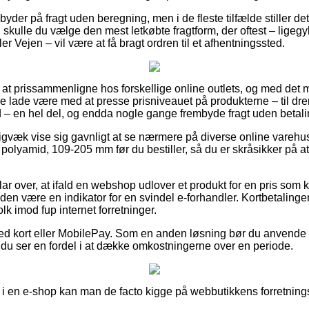
yder på fragt uden beregning, men i de fleste tilfælde stiller det
kulle du vælge den mest letkøbte fragtform, der oftest – ligegy
er Vejen – vil være at få bragt ordren til et afhentningssted.
lk at prissammenligne hos forskellige online outlets, og med det mo
e lade være med at presse prisniveauet på produkterne – til dren
 – en hel del, og endda nogle gange frembyde fragt uden betali
igvæk vise sig gavnligt at se nærmere på diverse online varehus
 polyamid, 109-205 mm før du bestiller, så du er skråsikker på at
lar over, at ifald en webshop udlover et produkt for en pris som
iden være en indikator for en svindel e-forhandler. Kortbetalinger
olk imod fup internet forretninger.
ed kort eller MobilePay. Som en anden løsning bør du anvende 
dt du ser en fordel i at dække omkostningerne over en periode.
 en e-shop kan man de facto kigge på webbutikkens forretnings