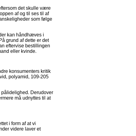
ftersom det skulle være
pen af og til ses til af
å vanskeligheder som følge
 der kan håndhæves i
å grund af dette er det
n eftervise bestillingen
and eller kvinde.
ndre konsumenters kritik
hvid, polyamid, 109-205
ns pålidelighed. Derudover
rmere må udnyttes til at
et i form af at vi
nder videre laver et