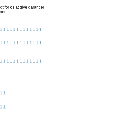
t for os at give garantier
ner.
1
1
1
1
1
1
1
1
1
1
1
1
1
1
1
1
1
1
1
1
1
1
1
1
1
1
1
1
1
1
1
1
1
1
1
1
1
1
1
1
1
1
1