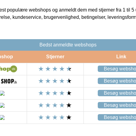
t populære webshops og anmeldt dem med stjerner fra 1 til 5 ud
rrelse, kundeservice, brugervenlighed, betingelser, leveringsfor
Bedst anmeldte webshops
bshop
Stjerner
Link
Besøg websh
Besøg websh
Besøg websh
Besøg websh
Besøg websh