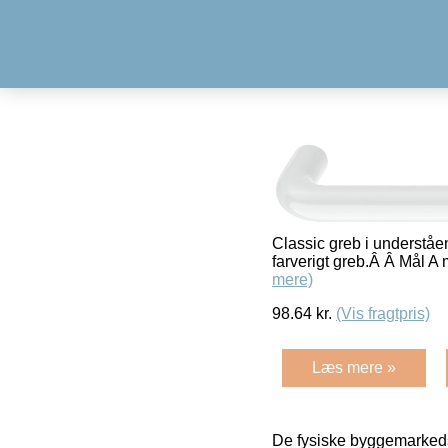
Classic greb i underståen
farverigt greb.Â Â Må
mere)
98.64
kr.
(Vis fragtpris)
Læs mere »
De fysiske byggemarkeds