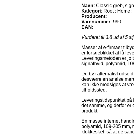
Navn:
Classic greb, sig
Kategori:
Root : Home : 
Producent:
Varenummer:
990
EAN:
Vurderet til
3.8
ud af 5 st
Masser af e-firmaer tilb
er for øjeblikket at få le
Leveringsmetoden er jo te
signalhvid, polyamid, 1
Du bør alternativt udse d
desværre en anelse mere 
kan ikke modsiges at være
tilholdssted.
Leveringstidspunktet på R
det samme, og derfor er 
produkt.
En masse internet handle
polyamid, 109-205 mm, m
klokkeslæt, så at de sand