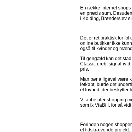
En række internet shops b
en præcis sum. Desuden s
i Kolding, Brønderslev ell
Det er ret praktisk for fo
online butikker ikke kunn
også til kvinder og mænd
Til gengæld kan det stad
Classic greb, signalhvid,
pris.
Man bør alligevel være k
letkøbt, burde det undert
et lovbud, der beskytter f
Vi anbefaler shopping m
som fx ViaBill, for så vi
Forinden nogen shopper i
et tidskrævende projekt.