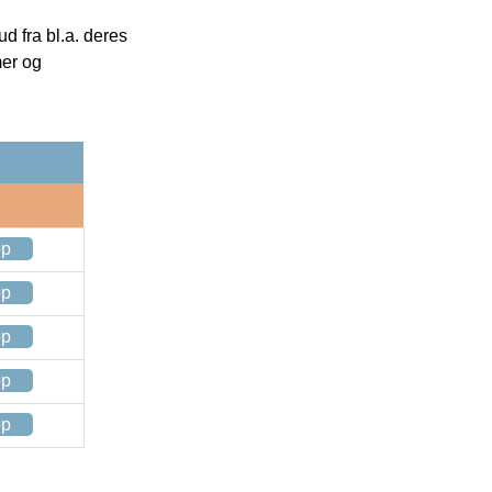
 fra bl.a. deres
mer og
op
op
op
op
op