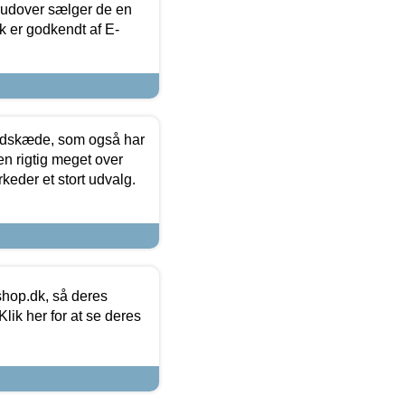
rudover sælger de en
k er godkendt af E-
edskæde, som også har
en rigtig meget over
keder et stort udvalg.
hop.dk, så deres
lik her for at se deres