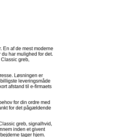
er. En af de mest moderne
r du har mulighed for det.
f Classic greb,
adresse. Løsningen er
billigste leveringsmåde
rt afstand til e-firmaets
 behov for din ordre med
punkt for det pågældende
lassic greb, signalhvid,
nnem inden et givent
rbejderne tager hjem.