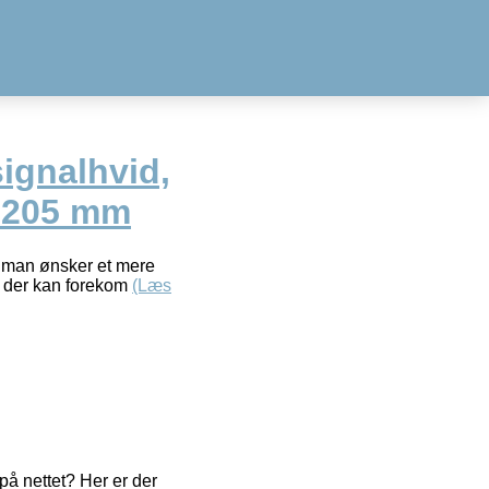
signalhvid,
-205 mm
is man ønsker et mere
der kan forekom
(Læs
å nettet? Her er der