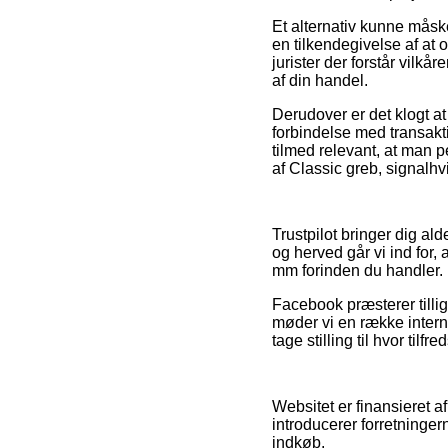
Et alternativ kunne mås
en tilkendegivelse af at 
jurister der forstår vilk
af din handel.
Derudover er det klogt a
forbindelse med transakt
tilmed relevant, at man 
af Classic greb, signalh
Trustpilot bringer dig a
og herved går vi ind for,
mm forinden du handler.
Facebook præsterer tillig
møder vi en række intern
tage stilling til hvor tilf
Websitet er finansieret af
introducerer forretninger
indkøb.