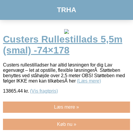
TRHA
Custers Rullestillads 5,5m
(smal) -74×178
Custers rullestilladser har altid løsningen for dig Lav
egenvægt – let at opstille, flexible løsningerÂ Støtteben
benyttes ved ståhøjde over 2,5 meter OBS! Støtteben med
følger IKKE men kan tilkøbesÂ her
(Læs mere)
13865.44
kr.
(Vis fragtpris)
Læs mere »
Køb nu »