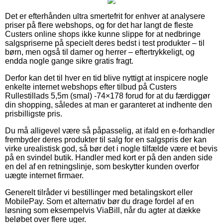
Det er efterhånden ultra smertefrit for enhver at analysere
priser på flere webshops, og for det har langt de fleste
Custers online shops ikke kunne slippe for at nedbringe
salgspriserne på specielt deres bedst i test produkter – til
børn, men også til damer og herrer – eftertrykkeligt, og
endda nogle gange sikre gratis fragt.
Derfor kan det til hver en tid blive nyttigt at inspicere nogle
enkelte internet webshops efter tilbud på Custers
Rullestillads 5,5m (smal) -74×178 forud for at du færdiggør
din shopping, således at man er garanteret at indhente den
prisbilligste pris.
Du må alligevel være så påpasselig, at ifald en e-forhandler
frembyder deres produkter til salg for en salgspris der kan
virke urealistisk god, så bør det i nogle tilfælde være et bevis
på en svindel butik. Handler med kort er på den anden side
en del af en retningslinje, som beskytter kunden overfor
uægte internet firmaer.
Generelt tilråder vi bestillinger med betalingskort eller
MobilePay. Som et alternativ bør du drage fordel af en
løsning som eksempelvis ViaBill, når du agter at dække
beløbet over flere uger.