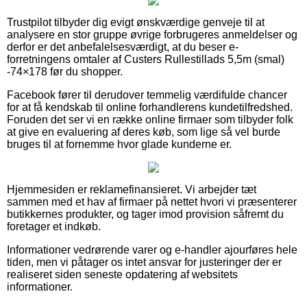
Trustpilot tilbyder dig evigt ønskværdige genveje til at
analysere en stor gruppe øvrige forbrugeres anmeldelser og
derfor er det anbefalelsesværdigt, at du beser e-
forretningens omtaler af Custers Rullestillads 5,5m (smal)
-74×178 før du shopper.
Facebook fører til derudover temmelig værdifulde chancer
for at få kendskab til online forhandlerens kundetilfredshed.
Foruden det ser vi en række online firmaer som tilbyder folk
at give en evaluering af deres køb, som lige så vel burde
bruges til at fornemme hvor glade kunderne er.
Hjemmesiden er reklamefinansieret. Vi arbejder tæt
sammen med et hav af firmaer på nettet hvori vi præsenterer
butikkernes produkter, og tager imod provision såfremt du
foretager et indkøb.
Informationer vedrørende varer og e-handler ajourføres hele
tiden, men vi påtager os intet ansvar for justeringer der er
realiseret siden seneste opdatering af websitets
informationer.