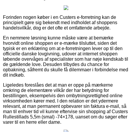
Forinden nogen køber i en Custers e-forretning kan de
principielt gøre sig bekendt med indholdet af shoppens
handelsvilkår, dog er det ofte et omfattende arbejde.
En nemmere løsning kunne måske være at bemærke
hvorvidt online shoppen er e-mærke tilsluttet, siden det
typisk er en erklæring om at e-forretningen lever op til den
officielle danske lovgivning, udover at internet shoppen
løbende overvåges af specialister som har nøje kendskab til
de gældende love. Desuden tilbydes du chance for
opbakning, såfremt du skulle få dilemmaer i forbindelse med
dit indkøb.
Ligeledes foreslåes det at man er oppe på mærkerne
omkring de elementære vilkår der har betydning for
bestillingen, eksempelvis den ombytningsrettighed online
virksomheden kører med. I den relation er det ydermere
relevant, at man permanent opbevarer sin faktura e-mail, så
man til enhver tid vil kunne eftervise sin shopping af Custers
Rullestillads 5,5m (smal) -74×178, uanset om du søger efter
varer til en herre eller dame.