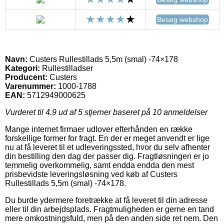
Besøg webshop
Navn:
Custers Rullestillads 5,5m (smal) -74×178
Kategori:
Rullestilladser
Producent:
Custers
Varenummer:
1000-1788
EAN:
5712949000625
Vurderet til
4.9
ud af 5 stjerner baseret på
10
anmeldelser
Mange internet firmaer udlover efterhånden en række
forskellige former for fragt. En der er meget anvendt er lige
nu at få leveret til et udleveringssted, hvor du selv afhenter
din bestilling den dag der passer dig. Fragtløsningen er jo
temmelig overkommelig, samt endda endda den mest
prisbevidste leveringsløsning ved køb af Custers
Rullestillads 5,5m (smal) -74×178.
Du burde ydermere foretrække at få leveret til din adresse
eller til din arbejdsplads. Fragtmuligheden er gerne en tand
mere omkostningsfuld, men på den anden side ret nem. Den