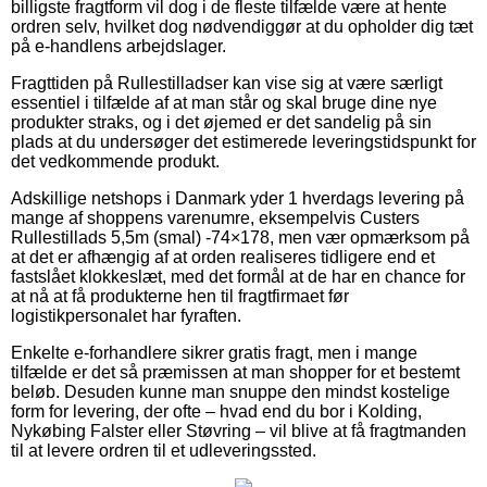
billigste fragtform vil dog i de fleste tilfælde være at hente
ordren selv, hvilket dog nødvendiggør at du opholder dig tæt
på e-handlens arbejdslager.
Fragttiden på Rullestilladser kan vise sig at være særligt
essentiel i tilfælde af at man står og skal bruge dine nye
produkter straks, og i det øjemed er det sandelig på sin
plads at du undersøger det estimerede leveringstidspunkt for
det vedkommende produkt.
Adskillige netshops i Danmark yder 1 hverdags levering på
mange af shoppens varenumre, eksempelvis Custers
Rullestillads 5,5m (smal) -74×178, men vær opmærksom på
at det er afhængig af at orden realiseres tidligere end et
fastslået klokkeslæt, med det formål at de har en chance for
at nå at få produkterne hen til fragtfirmaet før
logistikpersonalet har fyraften.
Enkelte e-forhandlere sikrer gratis fragt, men i mange
tilfælde er det så præmissen at man shopper for et bestemt
beløb. Desuden kunne man snuppe den mindst kostelige
form for levering, der ofte – hvad end du bor i Kolding,
Nykøbing Falster eller Støvring – vil blive at få fragtmanden
til at levere ordren til et udleveringssted.