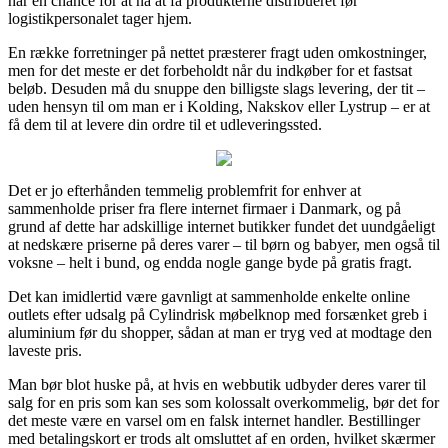
har en chance for at nå at få produkterne distribueret før
logistikpersonalet tager hjem.
En række forretninger på nettet præsterer fragt uden omkostninger,
men for det meste er det forbeholdt når du indkøber for et fastsat
beløb. Desuden må du snuppe den billigste slags levering, der tit –
uden hensyn til om man er i Kolding, Nakskov eller Lystrup – er at
få dem til at levere din ordre til et udleveringssted.
Det er jo efterhånden temmelig problemfrit for enhver at
sammenholde priser fra flere internet firmaer i Danmark, og på
grund af dette har adskillige internet butikker fundet det uundgåeligt
at nedskære priserne på deres varer – til børn og babyer, men også til
voksne – helt i bund, og endda nogle gange byde på gratis fragt.
Det kan imidlertid være gavnligt at sammenholde enkelte online
outlets efter udsalg på Cylindrisk møbelknop med forsænket greb i
aluminium før du shopper, sådan at man er tryg ved at modtage den
laveste pris.
Man bør blot huske på, at hvis en webbutik udbyder deres varer til
salg for en pris som kan ses som kolossalt overkommelig, bør det for
det meste være en varsel om en falsk internet handler. Bestillinger
med betalingskort er trods alt omsluttet af en orden, hvilket skærmer