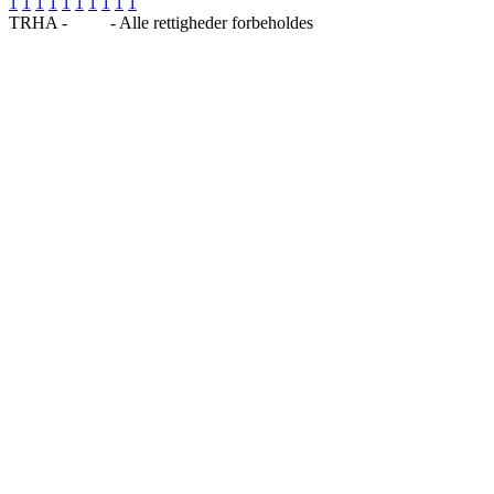
1
1
1
1
1
1
1
1
1
1
TRHA -
Blog
- Alle rettigheder forbeholdes