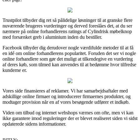
Trustpilot tilbyder dig ret så pålidelige løsninger til at granske flere
nuværende brugeres vurderinger og derved foreslåes det, at du ser
nærmere på online forhandlerens ratings af Cylindrisk møbelknop
med forsænket greb i aluminium inden du bestiller.
Facebook tilbyder dig derudover nogle værdifulde metoder til at få
en idé om online forhandlerens popularitet. Foruden det ser vi nogle
online forhandlere som gør det muligt at tilkendegive en vurdering
af deres køb, som tilmed kan anvendes til at bedømme hvor tilfredse
kunderne er.
Vores side finansieres af reklamer. Vi har samarbejdsaftaler med
adskillige online firmaer og introducerer firmaernes produkter, og
modtager provision når en af vores besøgende udfører et indkøb.
Viden om tilbud og internet webshops værnes om ofte, men vi kan
ikke garantere imod reguleringer der er blevet realiseret siden vi sidst
opdaterede sidens informationer.