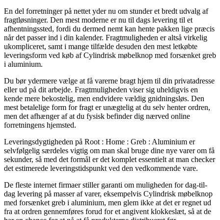
En del forretninger på nettet yder nu om stunder et bredt udvalg af
fragtløsninger. Den mest moderne er nu til dags levering til et
afhentningssted, fordi du dermed nemt kan hente pakken lige præcis
når det passer ind i din kalender. Fragtmuligheden er altså virkelig
ukompliceret, samt i mange tilfælde desuden den mest letkøbte
leveringsform ved køb af Cylindrisk møbelknop med forsænket greb
i aluminium.
Du bør ydermere vælge at få varerne bragt hjem til din privatadresse
eller ud på dit arbejde. Fragtmuligheden viser sig uheldigvis en
kende mere bekostelig, men endvidere vældig gnidningsløs. Den
mest betalelige form for fragt er unægtelig at du selv henter ordren,
men det afhænger af at du fysisk befinder dig nærved online
forretningens hjemsted.
Leveringsdygtigheden på Root : Home : Greb : Aluminium er
selvfølgelig særdeles vigtig om man skal bruge dine nye varer om få
sekunder, så med det formål er det komplet essentielt at man checker
det estimerede leveringstidspunkt ved den vedkommende vare.
De fleste internet firmaer stiller garanti om muligheden for dag-til-
dag levering på masser af varer, eksempelvis Cylindrisk møbelknop
med forsænket greb i aluminium, men glem ikke at det er regnet ud
fra at ordren gennemføres forud for et angivent klokkeslæt, så at de