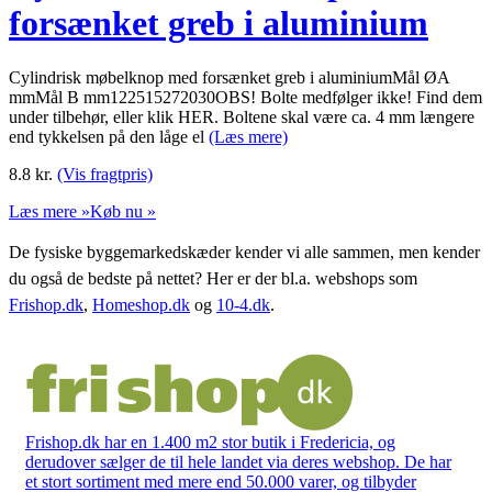
forsænket greb i aluminium
Cylindrisk møbelknop med forsænket greb i aluminiumMål ØA
mmMål B mm122515272030OBS! Bolte medfølger ikke! Find dem
under tilbehør, eller klik HER. Boltene skal være ca. 4 mm længere
end tykkelsen på den låge el
(Læs mere)
8.8
kr.
(Vis fragtpris)
Læs mere »
Køb nu »
De fysiske byggemarkedskæder kender vi alle sammen, men kender
du også de bedste på nettet? Her er der bl.a. webshops som
Frishop.dk
,
Homeshop.dk
og
10-4.dk
.
Frishop.dk har en 1.400 m2 stor butik i Fredericia, og
derudover sælger de til hele landet via deres webshop. De har
et stort sortiment med mere end 50.000 varer, og tilbyder