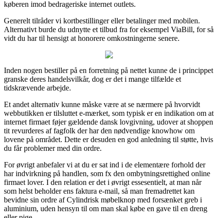
køberen imod bedrageriske internet outlets.
Generelt tilråder vi kortbestillinger eller betalinger med mobilen.
Alternativt burde du udnytte et tilbud fra for eksempel ViaBill, for så
vidt du har til hensigt at honorere omkostningerne senere.
Inden nogen bestiller på en forretning på nettet kunne de i princippet
granske deres handelsvilkår, dog er det i mange tilfælde et
tidskrævende arbejde.
Et andet alternativ kunne måske være at se nærmere på hvorvidt
webbutikken er tilsluttet e-mærket, som typisk er en indikation om at
internet firmaet føjer gældende dansk lovgivning, udover at shoppen
tit revurderes af fagfolk der har den nødvendige knowhow om
lovene på området. Dette er desuden en god anledning til støtte, hvis
du får problemer med din ordre.
For øvrigt anbefaler vi at du er sat ind i de elementære forhold der
har indvirkning på handlen, som fx den ombytningsrettighed online
firmaet lover. I den relation er det i øvrigt essesentielt, at man når
som helst beholder ens faktura e-mail, så man fremadrettet kan
bevidne sin ordre af Cylindrisk møbelknop med forsænket greb i
aluminium, uden hensyn til om man skal købe en gave til en dreng
eller pige.