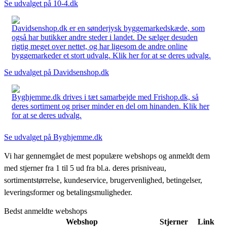
Se udvalget på 10-4.dk
Davidsenshop.dk er en sønderjysk byggemarkedskæde, som
også har butikker andre steder i landet. De sælger desuden
rigtig meget over nettet, og har ligesom de andre online
byggemarkeder et stort udvalg. Klik her for at se deres udvalg.
Se udvalget på Davidsenshop.dk
Byghjemme.dk drives i tæt samarbejde med Frishop.dk, så
deres sortiment og priser minder en del om hinanden. Klik her
for at se deres udvalg.
Se udvalget på Byghjemme.dk
Vi har gennemgået de mest populære webshops og anmeldt dem
med stjerner fra 1 til 5 ud fra bl.a. deres prisniveau,
sortimentstørrelse, kundeservice, brugervenlighed, betingelser,
leveringsformer og betalingsmuligheder.
Bedst anmeldte webshops
Webshop
Stjerner
Link