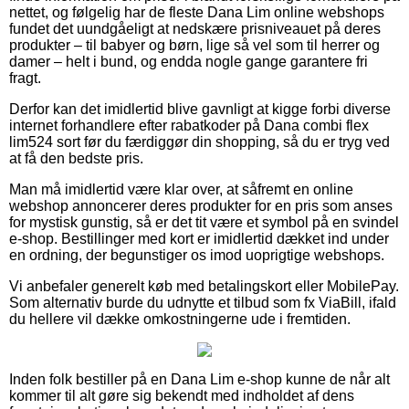
nettet, og følgelig har de fleste Dana Lim online webshops
fundet det uundgåeligt at nedskære prisniveauet på deres
produkter – til babyer og børn, lige så vel som til herrer og
damer – helt i bund, og endda nogle gange garantere fri
fragt.
Derfor kan det imidlertid blive gavnligt at kigge forbi diverse
internet forhandlere efter rabatkoder på Dana combi flex
lim524 sort før du færdiggør din shopping, så du er tryg ved
at få den bedste pris.
Man må imidlertid være klar over, at såfremt en online
webshop annoncerer deres produkter for en pris som anses
for mystisk gunstig, så er det tit være et symbol på en svindel
e-shop. Bestillinger med kort er imidlertid dækket ind under
en ordning, der begunstiger os imod uoprigtige webshops.
Vi anbefaler generelt køb med betalingskort eller MobilePay.
Som alternativ burde du udnytte et tilbud som fx ViaBill, ifald
du hellere vil dække omkostningerne ude i fremtiden.
Inden folk bestiller på en Dana Lim e-shop kunne de når alt
kommer til alt gøre sig bekendt med indholdet af dens