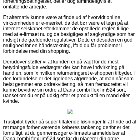
forretningsbetingelser, det er dog almindeligvis et
omfattende arbejde.
Et alternativ kunne være at finde ud af hvorvidt online
virksomheden er e-mærket, da det bør være et tegn på at
internet selskabet efterkommer de opstillede regler, tillige
med at e-firmaet nu og da besigtiges af sagkyndige som har
indsigt i de gældende regulativer. Dette er desuden en god
mulighed for en håndsrækning, ifald du får problemer i
forbindelse med din shopping.
Derudover støtter vi at kunden er på vagt for de mest
betydningsfulde vedtægter der kan have indvirkning på
handlen, som fx hvilken returneringsret e-shoppen tilbyder. I
den forbindelse er det ligeledes afgørende, at man når som
helst gemmer ens ordrekvittering, så man fremadrettet vil
kunne bevidne sin ordre af Dana combi flex lim524 sort,
uanset om du er på udkig efter et produkt til en mand eller
kvinde.
Trustpilot byder på super tiltalende løsninger til at finde ud af
ret mange forhenværende køberes tanker og derfor er det
fornuftigt, at du gennemsøger e-firmaets anmeldelser af
Dana combi flex lim524 sort før du placerer din ordre.