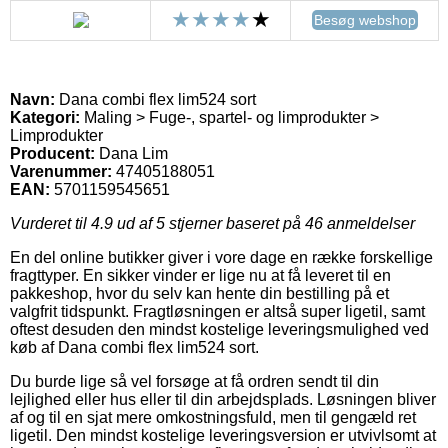
Besøg webshop
Navn:
Dana combi flex lim524 sort
Kategori:
Maling > Fuge-, spartel- og limprodukter >
Limprodukter
Producent:
Dana Lim
Varenummer:
47405188051
EAN:
5701159545651
Vurderet til
4.9
ud af 5 stjerner baseret på
46
anmeldelser
En del online butikker giver i vore dage en række forskellige
fragttyper. En sikker vinder er lige nu at få leveret til en
pakkeshop, hvor du selv kan hente din bestilling på et
valgfrit tidspunkt. Fragtløsningen er altså super ligetil, samt
oftest desuden den mindst kostelige leveringsmulighed ved
køb af Dana combi flex lim524 sort.
Du burde lige så vel forsøge at få ordren sendt til din
lejlighed eller hus eller til din arbejdsplads. Løsningen bliver
af og til en sjat mere omkostningsfuld, men til gengæld ret
ligetil. Den mindst kostelige leveringsversion er utvivlsomt at