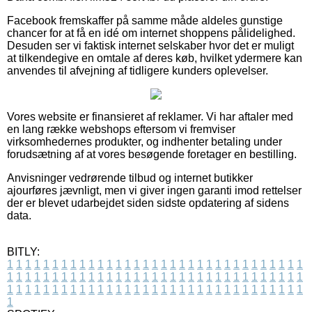
Facebook fremskaffer på samme måde aldeles gunstige
chancer for at få en idé om internet shoppens pålidelighed.
Desuden ser vi faktisk internet selskaber hvor det er muligt
at tilkendegive en omtale af deres køb, hvilket ydermere kan
anvendes til afvejning af tidligere kunders oplevelser.
Vores website er finansieret af reklamer. Vi har aftaler med
en lang række webshops eftersom vi fremviser
virksomhedernes produkter, og indhenter betaling under
forudsætning af at vores besøgende foretager en bestilling.
Anvisninger vedrørende tilbud og internet butikker
ajourføres jævnligt, men vi giver ingen garanti imod rettelser
der er blevet udarbejdet siden sidste opdatering af sidens
data.
BITLY:
1
1
1
1
1
1
1
1
1
1
1
1
1
1
1
1
1
1
1
1
1
1
1
1
1
1
1
1
1
1
1
1
1
1
1
1
1
1
1
1
1
1
1
1
1
1
1
1
1
1
1
1
1
1
1
1
1
1
1
1
1
1
1
1
1
1
1
1
1
1
1
1
1
1
1
1
1
1
1
1
1
1
1
1
1
1
1
1
1
1
1
1
1
1
1
1
1
1
1
1