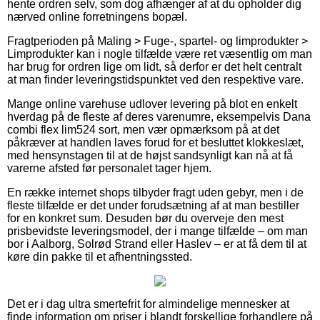
hente ordren selv, som dog afhænger af at du opholder dig
nærved online forretningens bopæl.
Fragtperioden på Maling > Fuge-, spartel- og limprodukter >
Limprodukter kan i nogle tilfælde være ret væsentlig om man
har brug for ordren lige om lidt, så derfor er det helt centralt
at man finder leveringstidspunktet ved den respektive vare.
Mange online varehuse udlover levering på blot en enkelt
hverdag på de fleste af deres varenumre, eksempelvis Dana
combi flex lim524 sort, men vær opmærksom på at det
påkræver at handlen laves forud for et besluttet klokkeslæt,
med hensynstagen til at de højst sandsynligt kan nå at få
varerne afsted før personalet tager hjem.
En række internet shops tilbyder fragt uden gebyr, men i de
fleste tilfælde er det under forudsætning af at man bestiller
for en konkret sum. Desuden bør du overveje den mest
prisbevidste leveringsmodel, der i mange tilfælde – om man
bor i Aalborg, Solrød Strand eller Haslev – er at få dem til at
køre din pakke til et afhentningssted.
Det er i dag ultra smertefrit for almindelige mennesker at
finde information om priser i blandt forskellige forhandlere på