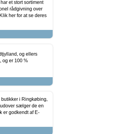
ar et stort sortiment
onel rådgivning over
ik her for at se deres
tjylland, og ellers
4, og er 100 %
butikker i Ringkøbing,
rudover sælger de en
k er godkendt af E-