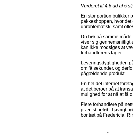
Vurderet til
4.6
ud af 5 st
En stor portion butikker p
pakkeshoppen, hvor det er
uproblematisk, samt ofte
Du bør på samme måde pla
viser sig gennemsnitligt
kan ikke modsiges at vær
forhandlerens lager.
Leveringsdygtigheden på 
om få sekunder, og derfo
pågældende produkt.
En hel del internet fore
at det beroer på at trans
mulighed for at nå at få o
Flere forhandlere på nett
præcist beløb. I øvrigt b
bor tæt på Fredericia, Rin