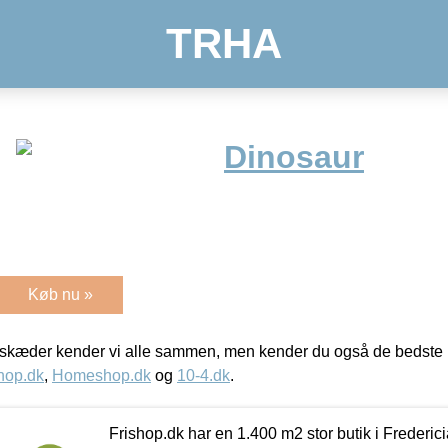
TRHA
Dinosaur
Køb nu »
kæder kender vi alle sammen, men kender du også de bedste p
hop.dk
,
Homeshop.dk
og
10-4.dk
.
Frishop.dk har en 1.400 m2 stor butik i Frederic