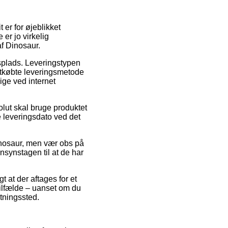
 er for øjeblikket
er jo virkelig
af Dinosaur.
dsplads. Leveringstypen
letkøbte leveringsmetode
ige ved internet
olut skal bruge produktet
 leveringsdato ved det
Dinosaur, men vær obs på
nsynstagen til at de har
t at der aftages for et
 tilfælde – uanset om du
ntningssted.