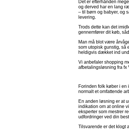
Det er efterhånden meget 
og derved har en lang r
– til børn og babyer, og 
levering.
Trods dette kan det imidl
gennemfører dit køb, såda
Man må blot være årvågen
som utopisk gunstig, så e
heldigvis dækket ind und
Vi anbefaler shopping me
afbetalingsløsning fra fx 
Forinden folk køber i en 
normalt et omfattende ar
En anden løsning er at u
indikation om at online v
eksperter som mestrer reg
udfordringer ved din besti
Tilsvarende er det klogt