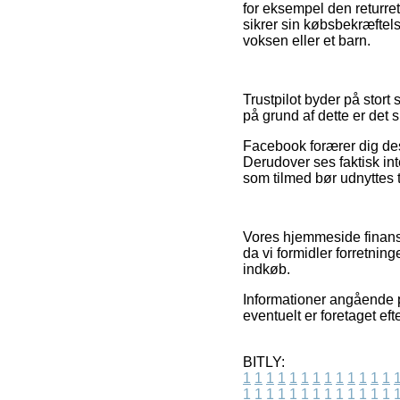
for eksempel den returret
sikrer sin købsbekræftel
voksen eller et barn.
Trustpilot byder på stort
på grund af dette er det 
Facebook forærer dig desu
Derudover ses faktisk in
som tilmed bør udnyttes t
Vores hjemmeside finansi
da vi formidler forretnin
indkøb.
Informationer angående pr
eventuelt er foretaget ef
BITLY:
1
1
1
1
1
1
1
1
1
1
1
1
1
1
1
1
1
1
1
1
1
1
1
1
1
1