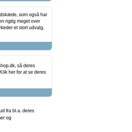
edskæde, som også har
en rigtig meget over
keder et stort udvalg.
hop.dk, så deres
lik her for at se deres
 fra bl.a. deres
mer og