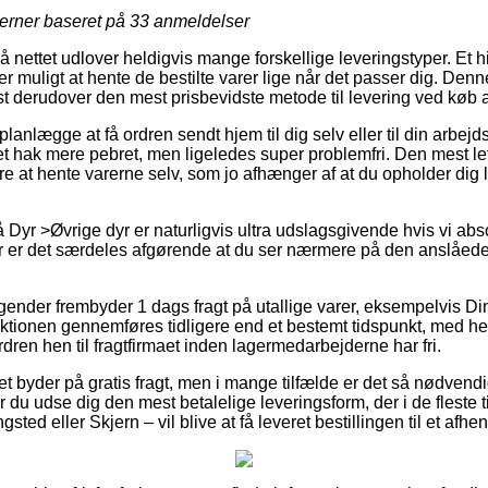
jerner baseret på
33
anmeldelser
å nettet udlover heldigvis mange forskellige leveringstyper. Et hit
 muligt at hente de bestilte varer lige når det passer dig. Denne 
st derudover den mest prisbevidste metode til levering ved køb 
nlægge at få ordren sendt hjem til dig selv eller til din arbej
 et hak mere pebret, men ligeledes super problemfri. Den mest 
e at hente varerne selv, som jo afhænger af at du opholder dig l
Dyr >Øvrige dyr er naturligvis ultra udslagsgivende hvis vi abs
r er det særdeles afgørende at du ser nærmere på den anslåede
tagender frembyder 1 dags fragt på utallige varer, eksempelvis 
aktionen gennemføres tidligere end et bestemt tidspunkt, med he
rdren hen til fragtfirmaet inden lagermedarbejderne har fri.
et byder på gratis fragt, men i mange tilfælde er det så nødvendig
ør du udse dig den mest betalelige leveringsform, der i de fleste
gsted eller Skjern – vil blive at få leveret bestillingen til et afhe