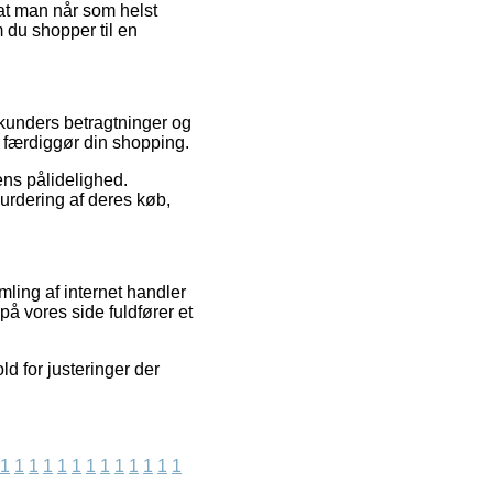
 at man når som helst
 du shopper til en
 kunders betragtninger og
du færdiggør din shopping.
ens pålidelighed.
urdering af deres køb,
ling af internet handler
på vores side fuldfører et
d for justeringer der
1
1
1
1
1
1
1
1
1
1
1
1
1