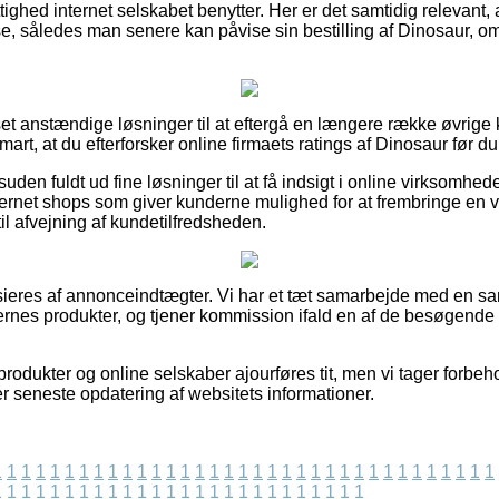
tighed internet selskabet benytter. Her er det samtidig relevant,
se, således man senere kan påvise sin bestilling af Dinosaur, om
 set anstændige løsninger til at eftergå en længere række øvrige
smart, at du efterforsker online firmaets ratings af Dinosaur før 
den fuldt ud fine løsninger til at få indsigt i online virksomhed
ternet shops som giver kunderne mulighed for at frembringe en v
il afvejning af kundetilfredsheden.
eres af annonceindtægter. Vi har et tæt samarbejde med en sam
gernes produkter, og tjener kommission ifald en af de besøgende 
odukter og online selskaber ajourføres tit, men vi tager forbehol
ter seneste opdatering af websitets informationer.
1
1
1
1
1
1
1
1
1
1
1
1
1
1
1
1
1
1
1
1
1
1
1
1
1
1
1
1
1
1
1
1
1
1
1
1
1
1
1
1
1
1
1
1
1
1
1
1
1
1
1
1
1
1
1
1
1
1
1
1
1