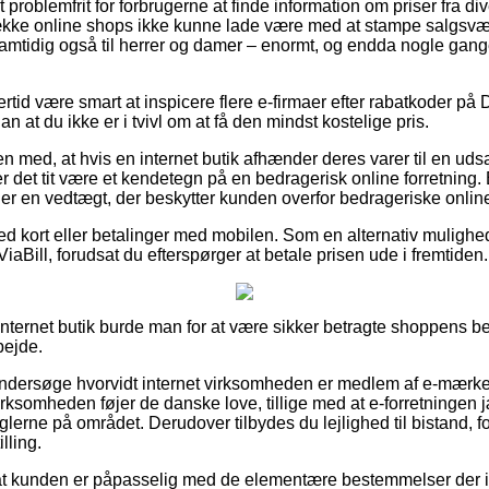
problemfrit for forbrugerne at finde information om priser fra div
ække online shops ikke kunne lade være med at stampe salgsvæ
samtidig også til herrer og damer – enormt, og endda nogle gange
ertid være smart at inspicere flere e-firmaer efter rabatkoder på 
n at du ikke er i tvivl om at få den mindst kostelige pris.
 med, at hvis en internet butik afhænder deres varer til en ud
r det tit være et kendetegn på en bedragerisk online forretning.
er en vedtægt, der beskytter kunden overfor bedrageriske online
d kort eller betalinger med mobilen. Som en alternativ muligh
ViaBill, forudsat du efterspørger at betale prisen ude i fremtiden.
internet butik burde man for at være sikker betragte shoppens be
bejde.
ndersøge hvorvidt internet virksomheden er medlem af e-mærket
irksomheden føjer de danske love, tillige med at e-forretningen 
lerne på området. Derudover tilbydes du lejlighed til bistand, fo
lling.
 at kunden er påpasselig med de elementære bestemmelser der i