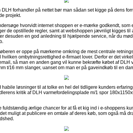
n DLH forhandler på nettet bør man sådan set kigge på dens forre
de projekt.
 undersøge hvorvidt internet shoppen er e-mærke godkendt, som e
ger de opstillede regler, samt at webshoppen jævnligt kigges til 
e er desuden en god anledning til hjælpende service, når du møde
b.
t køberen er oppe på mærkerne omkring de mest centrale retningsl
hvilken ombytningsrettighed e-firmaet lover. Derfor er det virke
remail, så man en anden gang vil kunne bekræfte købet af DLH 
m t/16 mm slanger, uanset om man er på gaveindkøb til en dame
d habile løsninger til at tolke en hel del tidligere kunders erfaring
ndlerens kritik af DLH varmefordelingsplade m/1 spor 180x1150
e fuldstændig ærlige chancer for at få et kig ind i e-shoppens 
t muligt at publicere en omtale af deres køb, som også må drage
redshed.