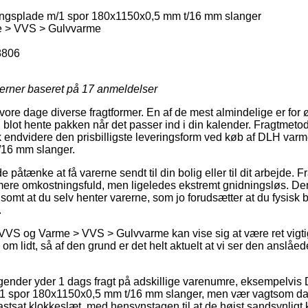
ngsplade m/1 spor 180x1150x0,5 mm t/16 mm slanger
 > VVS > Gulvvarme
8806
jerner baseret på
17
anmeldelser
vore dage diverse fragtformer. En af de mest almindelige er for øj
blot hente pakken når det passer ind i din kalender. Fragtmeto
k endvidere den prisbilligste leveringsform ved køb af DLH var
/16 mm slanger.
tænke at få varerne sendt til din bolig eller til dit arbejde. F
ere omkostningsfuld, men ligeledes ekstremt gnidningsløs. Den 
lsomt at du selv henter varerne, som jo forudsætter at du fysisk 
.
VVS og Varme > VVS > Gulvvarme kan vise sig at være ret vigti
om lidt, så af den grund er det helt aktuelt at vi ser den anslåed
gender yder 1 dags fragt på adskillige varenumre, eksempelvis
1 spor 180x1150x0,5 mm t/16 mm slanger, men vær vagtsom da 
 fastsat klokkeslæt, med hensynstagen til at de højst sandsynligt 