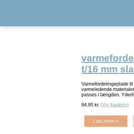
varmeforde
t/16 mm sl
Varmefordelingeplade til
varmeledende materialer.
passes i længden. Yderli
94.95
kr.
(Vis fragtpris)
Læs mere »