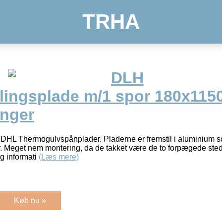
TRHA
DLH
lingsplade m/1 spor 180x115
anger
 DHL Thermogulvspånplader. Pladerne er fremstil i aluminium so
 Meget nem montering, da de takket være de to forpægede steder 
g informati
(Læs mere)
Køb nu »