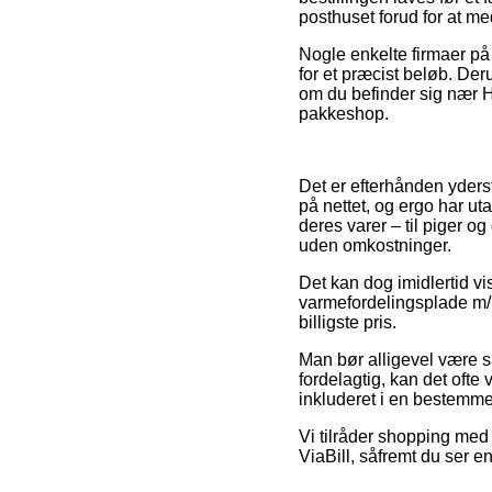
posthuset forud for at med
Nogle enkelte firmaer på 
for et præcist beløb. De
om du befinder sig nær He
pakkeshop.
Det er efterhånden yderst
på nettet, og ergo har ut
deres varer – til piger o
uden omkostninger.
Det kan dog imidlertid vi
varmefordelingsplade m/
billigste pris.
Man bør alligevel være så
fordelagtig, kan det ofte 
inkluderet i en bestemme
Vi tilråder shopping med 
ViaBill, såfremt du ser en