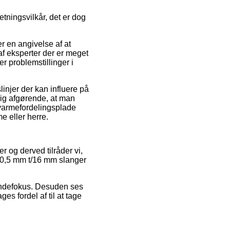
tningsvilkår, det er dog
r en angivelse af at
af eksperter der er meget
r problemstillinger i
injer der kan influere på
lig afgørende, at man
varmefordelingsplade
 eller herre.
er og derved tilråder vi,
x0,5 mm t/16 mm slanger
kundefokus. Desuden ses
s fordel af til at tage