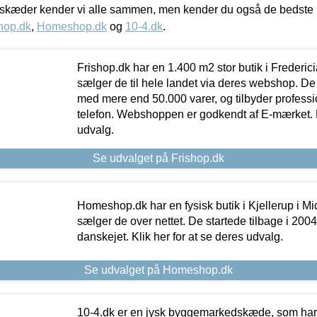
kæder kender vi alle sammen, men kender du også de bedste p
hop.dk
,
Homeshop.dk
og
10-4.dk
.
Frishop.dk har en 1.400 m2 stor butik i Frederic
sælger de til hele landet via deres webshop. De h
med mere end 50.000 varer, og tilbyder professi
telefon. Webshoppen er godkendt af E-mærket. Kl
udvalg.
Se udvalget på Frishop.dk
Homeshop.dk har en fysisk butik i Kjellerup i Mid
sælger de over nettet. De startede tilbage i 200
danskejet. Klik her for at se deres udvalg.
Se udvalget på Homeshop.dk
10-4.dk er en jysk byggemarkedskæde, som har 