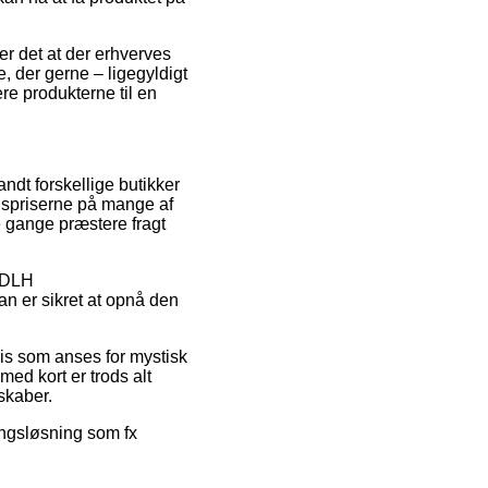
er det at der erhverves
 der gerne – ligegyldigt
re produkterne til en
andt forskellige butikker
lgspriserne på mange af
e gange præstere fragt
å DLH
n er sikret at opnå den
ris som anses for mystisk
med kort er trods alt
skaber.
ingsløsning som fx