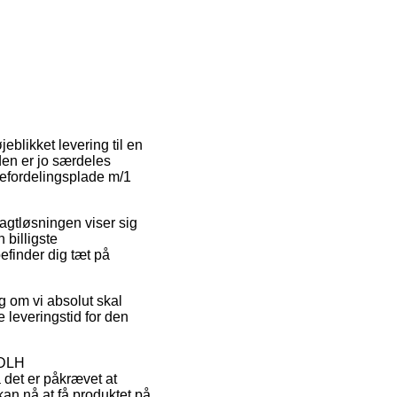
eblikket levering til en
den er jo særdeles
mefordelingsplade m/1
ragtløsningen viser sig
billigste
befinder dig tæt på
g om vi absolut skal
e leveringstid for den
 DLH
det er påkrævet at
kan nå at få produktet på