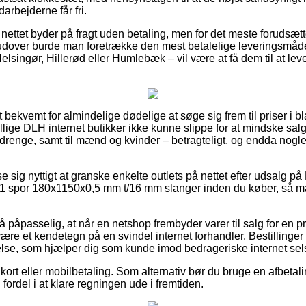
arbejderne får fri.
nettet byder på fragt uden betaling, men for det meste forudsætt
rudover burde man foretrække den mest betalelige leveringsmåde,
lsingør, Hillerød eller Humlebæk – vil være at få dem til at leve
 bekvemt for almindelige dødelige at søge sig frem til priser i bl
allige DLH internet butikker ikke kunne slippe for at mindske sa
g drenge, samt til mænd og kvinder – betragteligt, og endda nogl
se sig nyttigt at granske enkelte outlets på nettet efter udsalg p
1 spor 180x1150x0,5 mm t/16 mm slanger inden du køber, så ma
 påpasselig, at når en netshop frembyder varer til salg for en p
være et kendetegn på en svindel internet forhandler. Bestillinger 
lse, som hjælper dig som kunde imod bedrageriske internet sel
kort eller mobilbetaling. Som alternativ bør du bruge en afbetal
 fordel i at klare regningen ude i fremtiden.