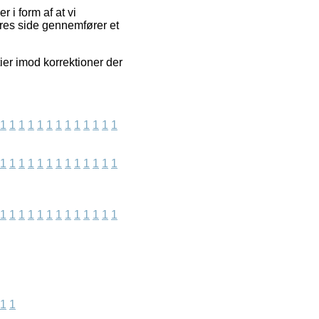
 i form af at vi
ores side gennemfører et
er imod korrektioner der
1
1
1
1
1
1
1
1
1
1
1
1
1
1
1
1
1
1
1
1
1
1
1
1
1
1
1
1
1
1
1
1
1
1
1
1
1
1
1
1
1