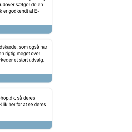
rudover sælger de en
k er godkendt af E-
edskæde, som også har
en rigtig meget over
keder et stort udvalg.
hop.dk, så deres
lik her for at se deres