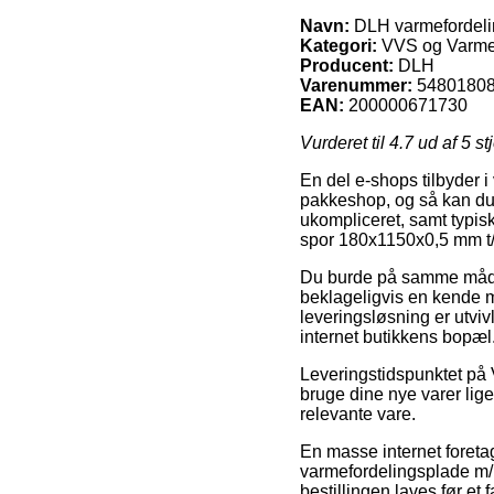
Navn:
DLH varmefordeli
Kategori:
VVS og Varme
Producent:
DLH
Varenummer:
5480180
EAN:
200000671730
Vurderet til
4.7
ud af 5 st
En del e-shops tilbyder i 
pakkeshop, og så kan du 
ukompliceret, samt typis
spor 180x1150x0,5 mm t
Du burde på samme måde på
beklageligvis en kende m
leveringsløsning er utviv
internet butikkens bopæl
Leveringstidspunktet på 
bruge dine nye varer lige 
relevante vare.
En masse internet foreta
varmefordelingsplade m/
bestillingen laves før et