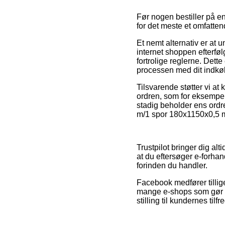
Før nogen bestiller på e
for det meste et omfatten
Et nemt alternativ er at
internet shoppen efterføl
fortrolige reglerne. Dett
processen med dit indkø
Tilsvarende støtter vi a
ordren, som for eksempel 
stadig beholder ens ord
m/1 spor 180x1150x0,5 m
Trustpilot bringer dig alti
at du eftersøger e-forha
forinden du handler.
Facebook medfører tillig
mange e-shops som gør de
stilling til kundernes tilf